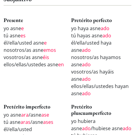
Presente
Pretérito perfecto
yo asne
e
yo haya asne
ado
tú asne
es
tú hayas asne
ado
él/ella/usted asne
e
él/ella/usted haya
nosotros/as asne
emos
asne
ado
vosotros/as asne
éis
nosotros/as hayamos
ellos/ellas/ustedes asne
en
asne
ado
vosotros/as hayáis
asne
ado
ellos/ellas/ustedes hayan
asne
ado
Pretérito imperfecto
Pretérito
pluscuamperfecto
yo asne
ara
/asne
ase
yo hubiera
tú asne
aras
/asne
ases
asne
ado
/hubiese asne
ado
él/ella/usted