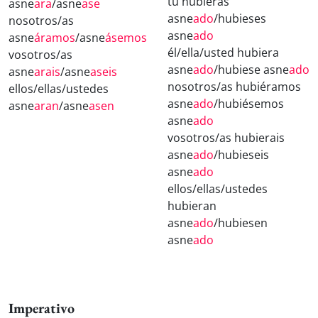
tú hubieras
asne
ara
/asne
ase
asne
ado
/hubieses
nosotros/as
asne
ado
asne
áramos
/asne
ásemos
él/ella/usted hubiera
vosotros/as
asne
ado
/hubiese asne
ado
asne
arais
/asne
aseis
nosotros/as hubiéramos
ellos/ellas/ustedes
asne
ado
/hubiésemos
asne
aran
/asne
asen
asne
ado
vosotros/as hubierais
asne
ado
/hubieseis
asne
ado
ellos/ellas/ustedes
hubieran
asne
ado
/hubiesen
asne
ado
Imperativo