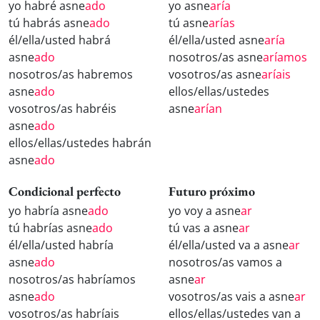
yo habré asne
ado
yo asne
aría
tú habrás asne
ado
tú asne
arías
él/ella/usted habrá
él/ella/usted asne
aría
asne
ado
nosotros/as asne
aríamos
nosotros/as habremos
vosotros/as asne
aríais
asne
ado
ellos/ellas/ustedes
vosotros/as habréis
asne
arían
asne
ado
ellos/ellas/ustedes habrán
asne
ado
Condicional perfecto
Futuro próximo
yo habría asne
ado
yo voy a asne
ar
tú habrías asne
ado
tú vas a asne
ar
él/ella/usted habría
él/ella/usted va a asne
ar
asne
ado
nosotros/as vamos a
nosotros/as habríamos
asne
ar
asne
ado
vosotros/as vais a asne
ar
vosotros/as habríais
ellos/ellas/ustedes van a