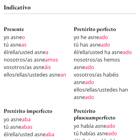
Indicativo
Presente
Pretérito perfecto
yo asne
o
yo he asne
ado
tú asne
as
tú has asne
ado
él/ella/usted asne
a
él/ella/usted ha asne
ado
nosotros/as asne
amos
nosotros/as hemos
vosotros/as asne
áis
asne
ado
ellos/ellas/ustedes asne
an
vosotros/as habéis
asne
ado
ellos/ellas/ustedes han
asne
ado
Pretérito imperfecto
Pretérito
pluscuamperfecto
yo asne
aba
yo había asne
ado
tú asne
abas
tú habías asne
ado
él/ella/usted asne
aba