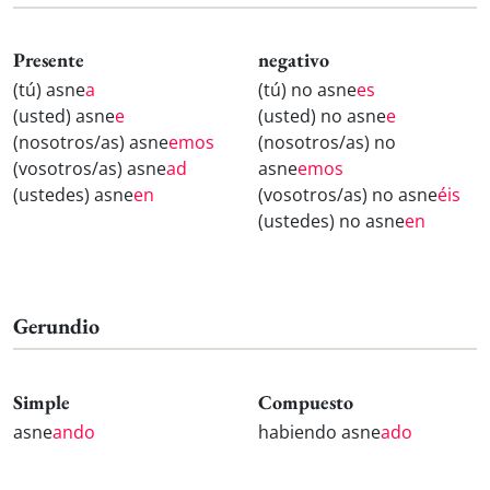
Presente
negativo
(tú) asne
a
(tú) no asne
es
(usted) asne
e
(usted) no asne
e
(nosotros/as) asne
emos
(nosotros/as) no
(vosotros/as) asne
ad
asne
emos
(ustedes) asne
en
(vosotros/as) no asne
éis
(ustedes) no asne
en
Gerundio
Simple
Compuesto
asne
ando
habiendo asne
ado