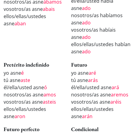
él/ella/usted había
nosotros/as asne
ábamos
asne
ado
vosotros/as asne
abais
nosotros/as habíamos
ellos/ellas/ustedes
asne
ado
asne
aban
vosotros/as habíais
asne
ado
ellos/ellas/ustedes habían
asne
ado
Pretérito indefinido
Futuro
yo asne
é
yo asne
aré
tú asne
aste
tú asne
arás
él/ella/usted asne
ó
él/ella/usted asne
ará
nosotros/as asne
amos
nosotros/as asne
aremos
vosotros/as asne
asteis
vosotros/as asne
aréis
ellos/ellas/ustedes
ellos/ellas/ustedes
asne
aron
asne
arán
Futuro perfecto
Condicional