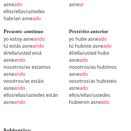
asne
ado
asne
ar
ellos/ellas/ustedes
habrían asne
ado
Presente continuo
Pretérito anterior
yo estoy asne
ando
yo hube asne
ado
tú estás asne
ando
tú hubiste asne
ado
él/ella/usted está
él/ella/usted hubo
asne
ando
asne
ado
nosotros/as estamos
nosotros/as hubimos
asne
ando
asne
ado
vosotros/as estáis
vosotros/as hubisteis
asne
ando
asne
ado
ellos/ellas/ustedes están
ellos/ellas/ustedes
asne
ando
hubieron asne
ado
Subjuntivo