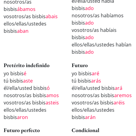
él/ella/usted había
nosotros/as
bisbis
ado
bisbis
ábamos
nosotros/as habíamos
vosotros/as bisbis
abais
bisbis
ado
ellos/ellas/ustedes
vosotros/as habíais
bisbis
aban
bisbis
ado
ellos/ellas/ustedes habían
bisbis
ado
Pretérito indefinido
Futuro
yo bisbis
é
yo bisbis
aré
tú bisbis
aste
tú bisbis
arás
él/ella/usted bisbis
ó
él/ella/usted bisbis
ará
nosotros/as bisbis
amos
nosotros/as bisbis
aremos
vosotros/as bisbis
asteis
vosotros/as bisbis
aréis
ellos/ellas/ustedes
ellos/ellas/ustedes
bisbis
aron
bisbis
arán
Futuro perfecto
Condicional