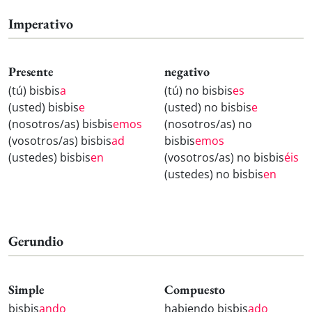
Imperativo
Presente
negativo
(tú) bisbis
a
(tú) no bisbis
es
(usted) bisbis
e
(usted) no bisbis
e
(nosotros/as) bisbis
emos
(nosotros/as) no
(vosotros/as) bisbis
ad
bisbis
emos
(ustedes) bisbis
en
(vosotros/as) no bisbis
éis
(ustedes) no bisbis
en
Gerundio
Simple
Compuesto
bisbis
ando
habiendo bisbis
ado