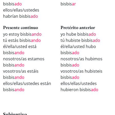
bisbis
ado
bisbis
ar
ellos/ellas/ustedes
habrían bisbis
ado
Presente continuo
Pretérito anterior
yo estoy bisbis
ando
yo hube bisbis
ado
tú estás bisbis
ando
tú hubiste bisbis
ado
él/ella/usted está
él/ella/usted hubo
bisbis
ando
bisbis
ado
nosotros/as estamos
nosotros/as hubimos
bisbis
ando
bisbis
ado
vosotros/as estáis
vosotros/as hubisteis
bisbis
ando
bisbis
ado
ellos/ellas/ustedes están
ellos/ellas/ustedes
bisbis
ando
hubieron bisbis
ado
Subjuntivo