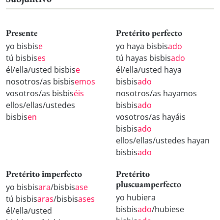
Presente
Pretérito perfecto
yo bisbis
e
yo haya bisbis
ado
tú bisbis
es
tú hayas bisbis
ado
él/ella/usted bisbis
e
él/ella/usted haya
nosotros/as bisbis
emos
bisbis
ado
vosotros/as bisbis
éis
nosotros/as hayamos
ellos/ellas/ustedes
bisbis
ado
bisbis
en
vosotros/as hayáis
bisbis
ado
ellos/ellas/ustedes hayan
bisbis
ado
Pretérito imperfecto
Pretérito
pluscuamperfecto
yo bisbis
ara
/bisbis
ase
yo hubiera
tú bisbis
aras
/bisbis
ases
bisbis
ado
/hubiese
él/ella/usted