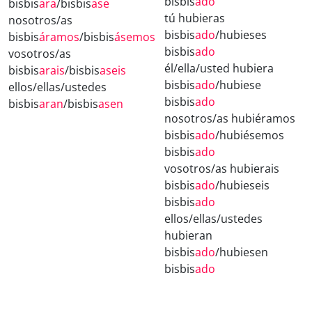
bisbis
ado
bisbis
ara
/bisbis
ase
tú hubieras
nosotros/as
bisbis
ado
/hubieses
bisbis
áramos
/bisbis
ásemos
bisbis
ado
vosotros/as
él/ella/usted hubiera
bisbis
arais
/bisbis
aseis
bisbis
ado
/hubiese
ellos/ellas/ustedes
bisbis
ado
bisbis
aran
/bisbis
asen
nosotros/as hubiéramos
bisbis
ado
/hubiésemos
bisbis
ado
vosotros/as hubierais
bisbis
ado
/hubieseis
bisbis
ado
ellos/ellas/ustedes
hubieran
bisbis
ado
/hubiesen
bisbis
ado