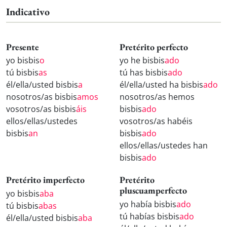
Indicativo
Presente
Pretérito perfecto
yo bisbis
o
yo he bisbis
ado
tú bisbis
as
tú has bisbis
ado
él/ella/usted bisbis
a
él/ella/usted ha bisbis
ado
nosotros/as bisbis
amos
nosotros/as hemos
vosotros/as bisbis
áis
bisbis
ado
ellos/ellas/ustedes
vosotros/as habéis
bisbis
an
bisbis
ado
ellos/ellas/ustedes han
bisbis
ado
Pretérito imperfecto
Pretérito
pluscuamperfecto
yo bisbis
aba
yo había bisbis
ado
tú bisbis
abas
tú habías bisbis
ado
él/ella/usted bisbis
aba