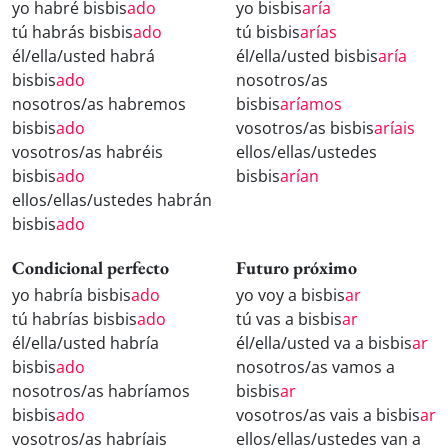
yo habré bisbis
ado
yo bisbis
aría
tú habrás bisbis
ado
tú bisbis
arías
él/ella/usted habrá
él/ella/usted bisbis
aría
bisbis
ado
nosotros/as
nosotros/as habremos
bisbis
aríamos
bisbis
ado
vosotros/as bisbis
aríais
vosotros/as habréis
ellos/ellas/ustedes
bisbis
ado
bisbis
arían
ellos/ellas/ustedes habrán
bisbis
ado
Condicional perfecto
Futuro próximo
yo habría bisbis
ado
yo voy a bisbis
ar
tú habrías bisbis
ado
tú vas a bisbis
ar
él/ella/usted habría
él/ella/usted va a bisbis
ar
bisbis
ado
nosotros/as vamos a
nosotros/as habríamos
bisbis
ar
bisbis
ado
vosotros/as vais a bisbis
ar
vosotros/as habríais
ellos/ellas/ustedes van a