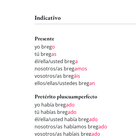
Indicativo
Presente
yo breg
o
tú breg
as
él/ella/usted breg
a
nosotros/as breg
amos
vosotros/as breg
áis
ellos/ellas/ustedes breg
an
Pretérito pluscuamperfecto
yo había breg
ado
tú habías breg
ado
él/ella/usted había breg
ado
nosotros/as habíamos breg
ado
vosotros/as habíais breg
ado