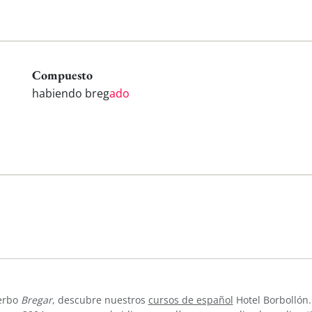
Compuesto
habiendo breg
ado
verbo
Bregar
, descubre nuestros
cursos de español
Hotel Borbollón.