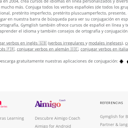
 en 2004, crea cursos de idiomas en línea personalizados y divert
 mucho más. Conjuga todos los verbos españoles (de todos los grup
cional, pretérito imperfecto, pretérito pluscuamperfecto, presente
gar
en nuestra barra de búsqueda para ver su conjugación en esp
ortografía, Gymglish también ofrece cursos de español en línea y
aprender el idioma y también consejos de ortografía y conjugación
ar verbos en inglés 🇬🇧
(
verbos irregulares
y
modales ingleses
),
c
cés 🇫🇷
,
conjugar verbos en alemán 🇩🇪
,
conjugar verbos en itali
escarga gratuitamente nuestras aplicaciones de conjugación:
REFERENCIAS
Gymglish for 
ras Learning
Descubre Aimigo Coach
Partner & lan
Aimigo for Android