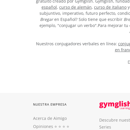
gratuito creado por Gymglish. Gymglish, fundada
español
,
curso de alemán
,
curso de italiano
y
subjuntivo, imperativo, futuro perfecto, condi
Bregar
en Español? Solo tiene que escribir
Bre
ejemplo, "conjugar un verbo".Para mejorar tu 
Nuestros conjugadores verbales en línea:
conjug
en fran
D
NUESTRA EMPRESA
Acerca de Aimigo
Descubre nuest
Opiniones
⭐️ ⭐️ ⭐️ ⭐️
Series