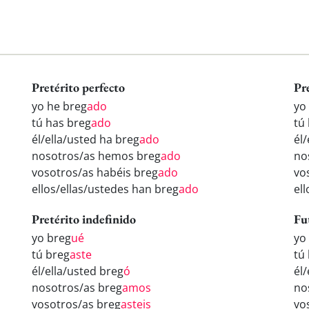
Pretérito perfecto
Pr
yo he breg
ado
yo
tú has breg
ado
tú
él/ella/usted ha breg
ado
él
nosotros/as hemos breg
ado
no
vosotros/as habéis breg
ado
vo
ellos/ellas/ustedes han breg
ado
el
Pretérito indefinido
Fu
yo breg
ué
yo
tú breg
aste
tú
él/ella/usted breg
ó
él
nosotros/as breg
amos
no
vosotros/as breg
asteis
vo