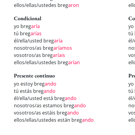
ellos/ellas/ustedes breg
aron
el
Condicional
Co
yo breg
aría
yo
tú breg
arías
tú
él/ella/usted breg
aría
él
nosotros/as breg
aríamos
no
vosotros/as breg
aríais
vo
ellos/ellas/ustedes breg
arían
el
Presente continuo
Pr
yo estoy breg
ando
yo
tú estás breg
ando
tú
él/ella/usted está breg
ando
él
nosotros/as estamos breg
ando
no
vosotros/as estáis breg
ando
vo
ellos/ellas/ustedes están breg
ando
el