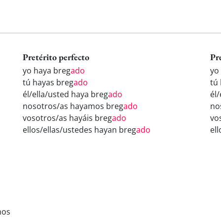
Pretérito perfecto
Pr
yo haya breg
ado
yo
tú hayas breg
ado
tú
él/ella/usted haya breg
ado
él
nosotros/as hayamos breg
ado
no
vosotros/as hayáis breg
ado
vo
ellos/ellas/ustedes hayan breg
ado
el
mos