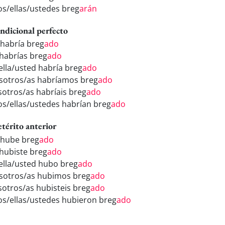
los/ellas/ustedes breg
arán
ndicional perfecto
 habría breg
ado
 habrías breg
ado
/ella/usted habría breg
ado
sotros/as habríamos breg
ado
sotros/as habríais breg
ado
los/ellas/ustedes habrían breg
ado
etérito anterior
 hube breg
ado
 hubiste breg
ado
/ella/usted hubo breg
ado
sotros/as hubimos breg
ado
sotros/as hubisteis breg
ado
los/ellas/ustedes hubieron breg
ado