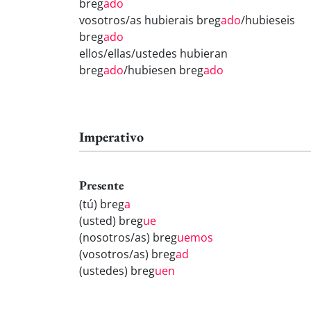
breg
ado
vosotros/as hubierais breg
ado
/hubieseis
breg
ado
ellos/ellas/ustedes hubieran
breg
ado
/hubiesen breg
ado
Imperativo
Presente
(tú) breg
a
(usted) breg
ue
(nosotros/as) breg
uemos
(vosotros/as) breg
ad
(ustedes) breg
uen