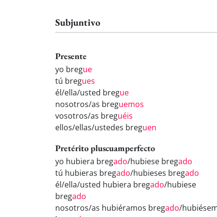
Subjuntivo
Presente
yo breg
ue
tú breg
ues
él/ella/usted breg
ue
nosotros/as breg
uemos
vosotros/as breg
uéis
ellos/ellas/ustedes breg
uen
Pretérito pluscuamperfecto
yo hubiera breg
ado
/hubiese breg
ado
tú hubieras breg
ado
/hubieses breg
ado
él/ella/usted hubiera breg
ado
/hubiese
breg
ado
nosotros/as hubiéramos breg
ado
/hubiése