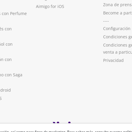
Zona de prens
Aimigo for iOS
Become a part
s con Perfume
----
Configuración
és con
Condiciones g
ol con
Condiciones g
venta a partic
án con
Privacidad
no con Saga
ndroid
S
ación, así como para fines de marketing. Para saber más, consulte nuestra
polít