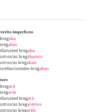
etérito imperfecto
 breg
aba
 breg
abas
/ella/usted breg
aba
sotros/as breg
ábamos
sotros/as breg
abais
los/ellas/ustedes breg
aban
turo
 breg
aré
 breg
arás
/ella/usted breg
ará
sotros/as breg
aremos
sotros/as breg
aréis