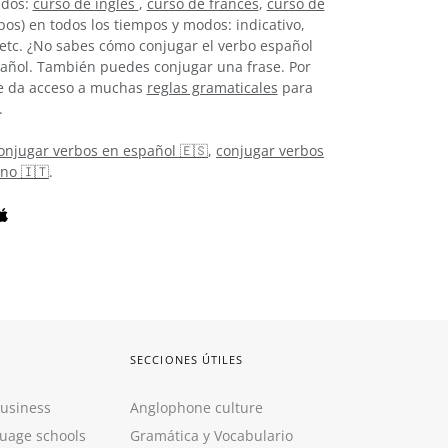
idos:
curso de inglés
,
curso de francés
,
curso de
os) en todos los tiempos y modos: indicativo,
, etc. ¿No sabes cómo conjugar el verbo español
añol. También puedes conjugar una frase. Por
 te da acceso a muchas
reglas gramaticales
para
.
onjugar verbos en español 🇪🇸
,
conjugar verbos
ano 🇮🇹
.
SECCIONES ÚTILES
Business
Anglophone culture
guage schools
Gramática y Vocabulario