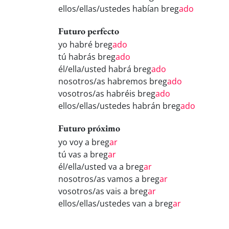
ellos/ellas/ustedes habían breg
ado
Futuro perfecto
yo habré breg
ado
tú habrás breg
ado
él/ella/usted habrá breg
ado
nosotros/as habremos breg
ado
vosotros/as habréis breg
ado
ellos/ellas/ustedes habrán breg
ado
Futuro próximo
yo voy a breg
ar
tú vas a breg
ar
él/ella/usted va a breg
ar
nosotros/as vamos a breg
ar
vosotros/as vais a breg
ar
ellos/ellas/ustedes van a breg
ar