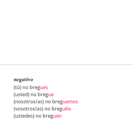
negativo
(tú) no breg
ues
(usted) no breg
ue
(nosotros/as) no breg
uemos
(vosotros/as) no breg
uéis
(ustedes) no breg
uen