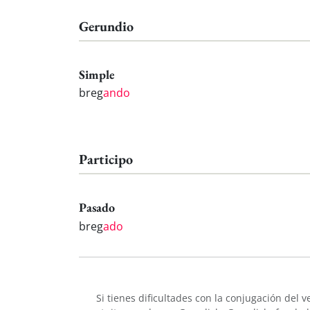
Gerundio
Simple
breg
ando
Participo
Pasado
breg
ado
Si tienes dificultades con la conjugación del 