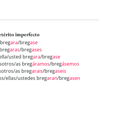
etérito imperfecto
 breg
ara
/breg
ase
 breg
aras
/breg
ases
/ella/usted breg
ara
/breg
ase
sotros/as breg
áramos
/breg
ásemos
sotros/as breg
arais
/breg
aseis
los/ellas/ustedes breg
aran
/breg
asen