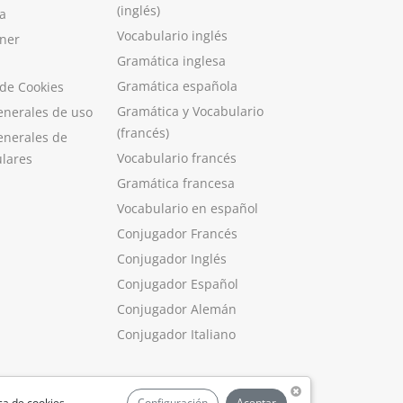
(inglés)
a
Vocabulario inglés
ner
Gramática inglesa
Gramática española
 de Cookies
Gramática y Vocabulario
enerales de uso
(francés)
enerales de
Vocabulario francés
ulares
Gramática francesa
Vocabulario en español
Conjugador Francés
Conjugador Inglés
Conjugador Español
Conjugador Alemán
Conjugador Italiano
ica de cookies
.
Configuración
Aceptar