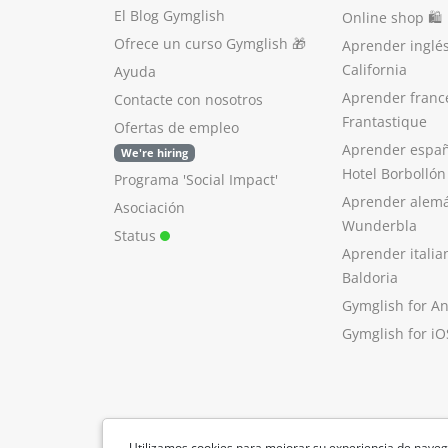
El Blog Gymglish
Online shop 🛍
Ofrece un curso Gymglish
🎁
Aprender inglé
California
Ayuda
Aprender franc
Contacte con nosotros
Frantastique
Ofertas de empleo
Aprender españ
We're hiring
Hotel Borbollón
Programa 'Social Impact'
Aprender alem
Asociación
Wunderbla
Status
Aprender italia
Baldoria
Gymglish for A
Gymglish for iO
Utilizamos cookies para mejorar su experiencia de naveg