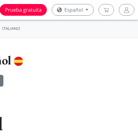
Prueba gratuita
Español
ITALIANO
ñol
l