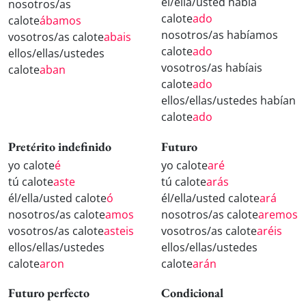
él/ella/usted había
nosotros/as
calote
ado
calote
ábamos
nosotros/as habíamos
vosotros/as calote
abais
calote
ado
ellos/ellas/ustedes
vosotros/as habíais
calote
aban
calote
ado
ellos/ellas/ustedes habían
calote
ado
Pretérito indefinido
Futuro
yo calote
é
yo calote
aré
tú calote
aste
tú calote
arás
él/ella/usted calote
ó
él/ella/usted calote
ará
nosotros/as calote
amos
nosotros/as calote
aremos
vosotros/as calote
asteis
vosotros/as calote
aréis
ellos/ellas/ustedes
ellos/ellas/ustedes
calote
aron
calote
arán
Futuro perfecto
Condicional