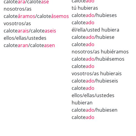
calote
ado
calote
ara
/calote
ase
tú hubieras
nosotros/as
calote
ado
/hubieses
calote
áramos
/calote
ásemos
calote
ado
vosotros/as
él/ella/usted hubiera
calote
arais
/calote
aseis
calote
ado
/hubiese
ellos/ellas/ustedes
calote
ado
calote
aran
/calote
asen
nosotros/as hubiéramos
calote
ado
/hubiésemos
calote
ado
vosotros/as hubierais
calote
ado
/hubieseis
calote
ado
ellos/ellas/ustedes
hubieran
calote
ado
/hubiesen
calote
ado