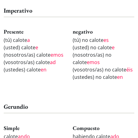
Imperativo
Presente
negativo
(tú) calote
a
(tú) no calote
es
(usted) calote
e
(usted) no calote
e
(nosotros/as) calote
emos
(nosotros/as) no
(vosotros/as) calote
ad
calote
emos
(ustedes) calote
en
(vosotros/as) no calote
éis
(ustedes) no calote
en
Gerundio
Simple
Compuesto
calote
ando
habiendo calote
ado