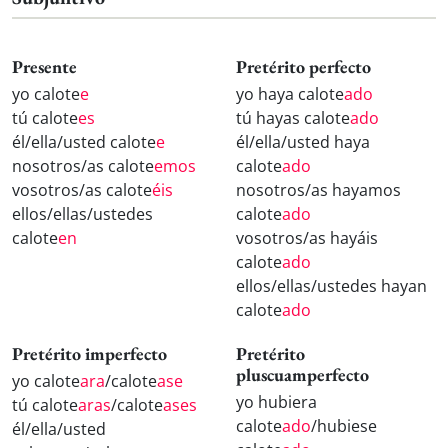
Presente
Pretérito perfecto
yo calote
e
yo haya calote
ado
tú calote
es
tú hayas calote
ado
él/ella/usted calote
e
él/ella/usted haya
nosotros/as calote
emos
calote
ado
vosotros/as calote
éis
nosotros/as hayamos
ellos/ellas/ustedes
calote
ado
calote
en
vosotros/as hayáis
calote
ado
ellos/ellas/ustedes hayan
calote
ado
Pretérito imperfecto
Pretérito
pluscuamperfecto
yo calote
ara
/calote
ase
yo hubiera
tú calote
aras
/calote
ases
calote
ado
/hubiese
él/ella/usted