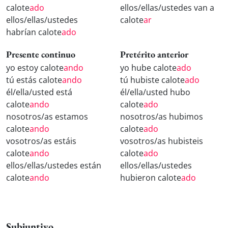
calote
ado
ellos/ellas/ustedes van a
ellos/ellas/ustedes
calote
ar
habrían calote
ado
Presente continuo
Pretérito anterior
yo estoy calote
ando
yo hube calote
ado
tú estás calote
ando
tú hubiste calote
ado
él/ella/usted está
él/ella/usted hubo
calote
ando
calote
ado
nosotros/as estamos
nosotros/as hubimos
calote
ando
calote
ado
vosotros/as estáis
vosotros/as hubisteis
calote
ando
calote
ado
ellos/ellas/ustedes están
ellos/ellas/ustedes
calote
ando
hubieron calote
ado
Subjuntivo