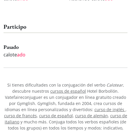
Participo
Pasado
calote
ado
Si tienes dificultades con la conjugación del verbo
Calotear
,
descubre nuestros
cursos de español
Hotel Borbollón.
Vatefaireconjuguer es un conjugador en línea gratuito creado
por Gymglish. Gymglish, fundada en 2004, crea cursos de
idiomas en línea personalizados y divertidos:
curso de inglés
,
curso de francés
,
curso de español
,
curso de alemán
,
curso de
italiano
y mucho más. Conjuga todos los verbos españoles (de
todos los grupos) en todos los tiempos y modos: indicativo,