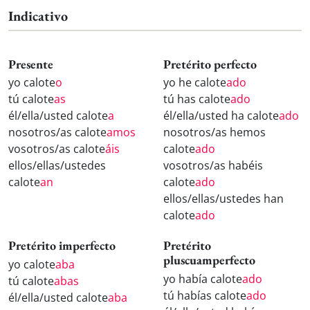
Indicativo
Presente
Pretérito perfecto
yo calote
o
yo he calote
ado
tú calote
as
tú has calote
ado
él/ella/usted calote
a
él/ella/usted ha calote
ado
nosotros/as calote
amos
nosotros/as hemos
vosotros/as calote
áis
calote
ado
ellos/ellas/ustedes
vosotros/as habéis
calote
an
calote
ado
ellos/ellas/ustedes han
calote
ado
Pretérito imperfecto
Pretérito
pluscuamperfecto
yo calote
aba
yo había calote
ado
tú calote
abas
tú habías calote
ado
él/ella/usted calote
aba