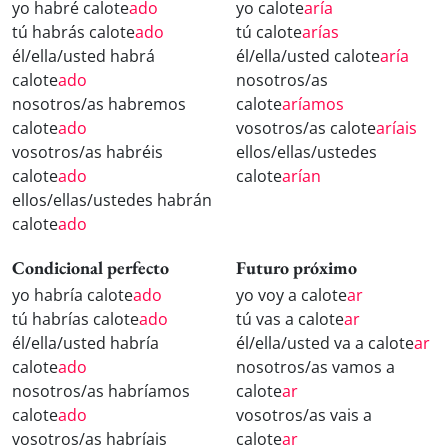
yo habré calote
ado
yo calote
aría
tú habrás calote
ado
tú calote
arías
él/ella/usted habrá
él/ella/usted calote
aría
calote
ado
nosotros/as
nosotros/as habremos
calote
aríamos
calote
ado
vosotros/as calote
aríais
vosotros/as habréis
ellos/ellas/ustedes
calote
ado
calote
arían
ellos/ellas/ustedes habrán
calote
ado
Condicional perfecto
Futuro próximo
yo habría calote
ado
yo voy a calote
ar
tú habrías calote
ado
tú vas a calote
ar
él/ella/usted habría
él/ella/usted va a calote
ar
calote
ado
nosotros/as vamos a
nosotros/as habríamos
calote
ar
calote
ado
vosotros/as vais a
vosotros/as habríais
calote
ar