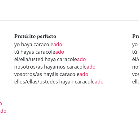
Pretérito perfecto
Pr
yo haya caracole
ado
yo
tú hayas caracole
ado
tú
él/ella/usted haya caracole
ado
él
nosotros/as hayamos caracole
ado
no
vosotros/as hayáis caracole
ado
vo
ellos/ellas/ustedes hayan caracole
ado
el
o
ado