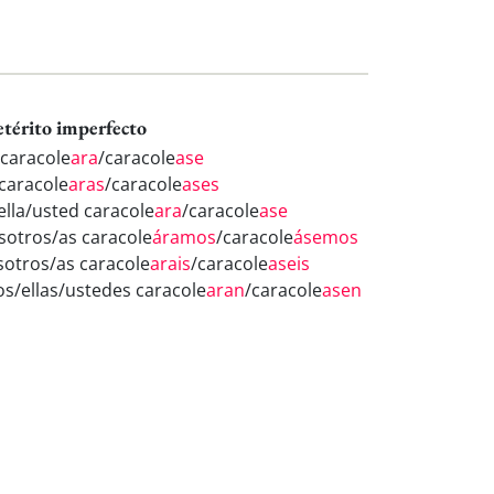
etérito imperfecto
 caracole
ara
/caracole
ase
 caracole
aras
/caracole
ases
/ella/usted caracole
ara
/caracole
ase
sotros/as caracole
áramos
/caracole
ásemos
sotros/as caracole
arais
/caracole
aseis
los/ellas/ustedes caracole
aran
/caracole
asen