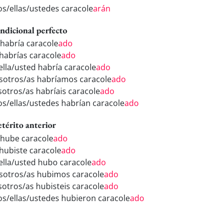
los/ellas/ustedes caracole
arán
ndicional perfecto
 habría caracole
ado
 habrías caracole
ado
/ella/usted habría caracole
ado
sotros/as habríamos caracole
ado
sotros/as habríais caracole
ado
los/ellas/ustedes habrían caracole
ado
etérito anterior
 hube caracole
ado
 hubiste caracole
ado
/ella/usted hubo caracole
ado
sotros/as hubimos caracole
ado
sotros/as hubisteis caracole
ado
los/ellas/ustedes hubieron caracole
ado