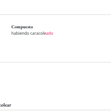
Compuesto
habiendo caracole
ado
colear