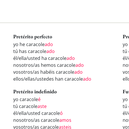
Pretérito perfecto
Pr
yo he caracole
ado
yo
tú has caracole
ado
tú
él/ella/usted ha caracole
ado
él
nosotros/as hemos caracole
ado
no
vosotros/as habéis caracole
ado
vo
ellos/ellas/ustedes han caracole
ado
el
Pretérito indefinido
Fu
yo caracole
é
yo
tú caracole
aste
tú
él/ella/usted caracole
ó
él
nosotros/as caracole
amos
no
vosotros/as caracole
asteis
vo