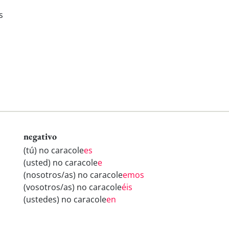
s
negativo
(tú) no caracole
es
(usted) no caracole
e
(nosotros/as) no caracole
emos
(vosotros/as) no caracole
éis
(ustedes) no caracole
en