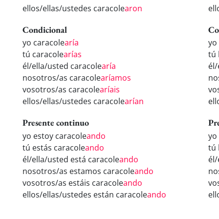
ellos/ellas/ustedes caracole
aron
el
Condicional
Co
yo caracole
aría
yo
tú caracole
arías
tú
él/ella/usted caracole
aría
él
nosotros/as caracole
aríamos
no
vosotros/as caracole
aríais
vo
ellos/ellas/ustedes caracole
arían
el
Presente continuo
Pr
yo estoy caracole
ando
yo
tú estás caracole
ando
tú
él/ella/usted está caracole
ando
él
nosotros/as estamos caracole
ando
no
vosotros/as estáis caracole
ando
vo
ellos/ellas/ustedes están caracole
ando
el