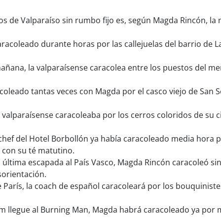
s de Valparaíso sin rumbo fijo es, según Magda Rincón, la m
coleado durante horas por las callejuelas del barrio de Lav
ñana, la valparaísense caracolea entre los puestos del mer
oleado tantas veces con Magda por el casco viejo de San 
a valparaísense caracoleaba por los cerros coloridos de su 
chef del Hotel Borbollón ya había caracoleado media hora p
con su té matutino.
última escapada al País Vasco, Magda Rincón caracoleó si
sorientación.
 París, la coach de español caracoleará por los bouquiniste
m llegue al Burning Man, Magda habrá caracoleado ya por 