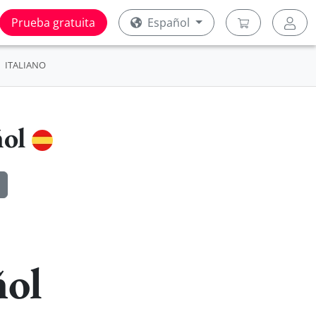
Prueba gratuita
Español
ITALIANO
ñol
ñol