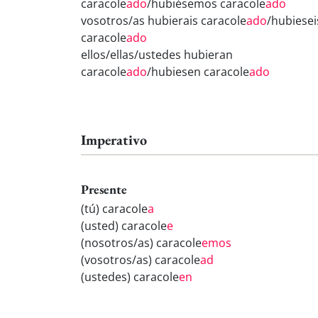
caracole
ado
/hubiésemos caracole
ado
vosotros/as hubierais caracole
ado
/hubiesei
caracole
ado
ellos/ellas/ustedes hubieran
caracole
ado
/hubiesen caracole
ado
Imperativo
Presente
(tú) caracole
a
(usted) caracole
e
(nosotros/as) caracole
emos
(vosotros/as) caracole
ad
(ustedes) caracole
en