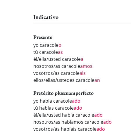
Indicativo
Presente
yo caracole
o
tú caracole
as
él/ella/usted caracole
a
nosotros/as caracole
amos
vosotros/as caracole
áis
ellos/ellas/ustedes caracole
an
Pretérito pluscuamperfecto
yo había caracole
ado
tú habías caracole
ado
él/ella/usted había caracole
ado
nosotros/as habíamos caracole
ado
vosotros/as habíais caracole
ado