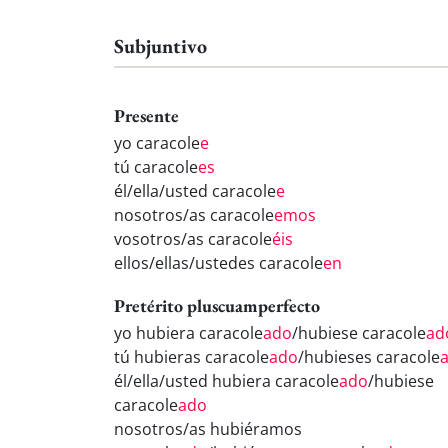
Subjuntivo
Presente
yo caracole
e
tú caracole
es
él/ella/usted caracole
e
nosotros/as caracole
emos
vosotros/as caracole
éis
ellos/ellas/ustedes caracole
en
Pretérito pluscuamperfecto
yo hubiera caracole
ado
/hubiese caracole
ad
tú hubieras caracole
ado
/hubieses caracole
él/ella/usted hubiera caracole
ado
/hubiese
caracole
ado
nosotros/as hubiéramos