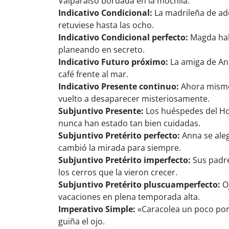
Valparaíso bordada en la mochila.
Indicativo Condicional:
La madrileña de ado
retuviese hasta las ocho.
Indicativo Condicional perfecto:
Magda habr
planeando en secreto.
Indicativo Futuro próximo:
La amiga de Ann
café frente al mar.
Indicativo Presente continuo:
Ahora mismo,
vuelto a desaparecer misteriosamente.
Subjuntivo Presente:
Los huéspedes del Hot
nunca han estado tan bien cuidadas.
Subjuntivo Pretérito perfecto:
Anna se aleg
cambió la mirada para siempre.
Subjuntivo Pretérito imperfecto:
Sus padre
los cerros que la vieron crecer.
Subjuntivo Pretérito pluscuamperfecto:
Oj
vacaciones en plena temporada alta.
Imperativo Simple:
«Caracolea un poco por 
guiña el ojo.