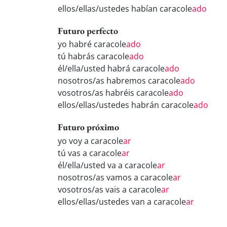
ellos/ellas/ustedes habían caracole
ado
Futuro perfecto
yo habré caracole
ado
tú habrás caracole
ado
él/ella/usted habrá caracole
ado
nosotros/as habremos caracole
ado
vosotros/as habréis caracole
ado
ellos/ellas/ustedes habrán caracole
ado
Futuro próximo
yo voy a caracole
ar
tú vas a caracole
ar
él/ella/usted va a caracole
ar
nosotros/as vamos a caracole
ar
vosotros/as vais a caracole
ar
ellos/ellas/ustedes van a caracole
ar