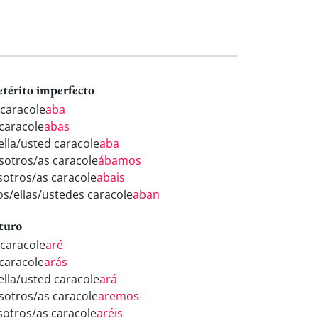
etérito imperfecto
 caracole
aba
 caracole
abas
/ella/usted caracole
aba
sotros/as caracole
ábamos
sotros/as caracole
abais
los/ellas/ustedes caracole
aban
turo
 caracole
aré
 caracole
arás
/ella/usted caracole
ará
sotros/as caracole
aremos
sotros/as caracole
aréis