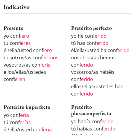
Indicativo
Presente
Pretérito perfecto
yo conf
iero
yo he conf
erido
tú conf
ieres
tú has conf
erido
él/ella/usted conf
iere
él/ella/usted ha conf
erido
nosotros/as conf
erimos
nosotros/as hemos
vosotros/as conf
erís
conf
erido
ellos/ellas/ustedes
vosotros/as habéis
conf
ieren
conf
erido
ellos/ellas/ustedes han
conf
erido
Pretérito imperfecto
Pretérito
pluscuamperfecto
yo conf
ería
yo había conf
erido
tú conf
erías
tú habías conf
erido
él/ella/usted conf
ería