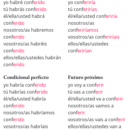
yo habré conf
erido
yo conf
eriría
tú habrás conf
erido
tú conf
erirías
él/ella/usted habrá
él/ella/usted conf
eriría
conf
erido
nosotros/as
nosotros/as habremos
conf
eriríamos
conf
erido
vosotros/as conf
eriríais
vosotros/as habréis
ellos/ellas/ustedes
conf
erido
conf
erirían
ellos/ellas/ustedes habrán
conf
erido
Condicional perfecto
Futuro próximo
yo habría conf
erido
yo voy a conf
erir
tú habrías conf
erido
tú vas a conf
erir
él/ella/usted habría
él/ella/usted va a conf
erir
conf
erido
nosotros/as vamos a
nosotros/as habríamos
conf
erir
conf
erido
vosotros/as vais a conf
erir
vosotros/as habríais
ellos/ellas/ustedes van a