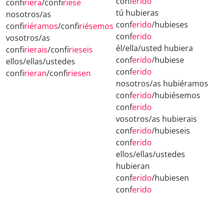
conf
erido
conf
iriera
/conf
iriese
tú hubieras
nosotros/as
conf
erido
/hubieses
conf
iriéramos
/conf
iriésemos
conf
erido
vosotros/as
él/ella/usted hubiera
conf
irierais
/conf
irieseis
conf
erido
/hubiese
ellos/ellas/ustedes
conf
erido
conf
irieran
/conf
iriesen
nosotros/as hubiéramos
conf
erido
/hubiésemos
conf
erido
vosotros/as hubierais
conf
erido
/hubieseis
conf
erido
ellos/ellas/ustedes
hubieran
conf
erido
/hubiesen
conf
erido