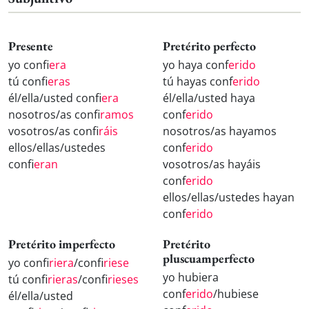
Presente
Pretérito perfecto
yo conf
iera
yo haya conf
erido
tú conf
ieras
tú hayas conf
erido
él/ella/usted conf
iera
él/ella/usted haya
nosotros/as conf
iramos
conf
erido
vosotros/as conf
iráis
nosotros/as hayamos
ellos/ellas/ustedes
conf
erido
conf
ieran
vosotros/as hayáis
conf
erido
ellos/ellas/ustedes hayan
conf
erido
Pretérito imperfecto
Pretérito
pluscuamperfecto
yo conf
iriera
/conf
iriese
yo hubiera
tú conf
irieras
/conf
irieses
conf
erido
/hubiese
él/ella/usted