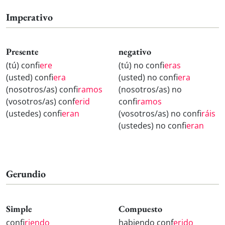
Imperativo
Presente
negativo
(tú) conf
iere
(tú) no conf
ieras
(usted) conf
iera
(usted) no conf
iera
(nosotros/as) conf
iramos
(nosotros/as) no
(vosotros/as) conf
erid
conf
iramos
(ustedes) conf
ieran
(vosotros/as) no conf
iráis
(ustedes) no conf
ieran
Gerundio
Simple
Compuesto
conf
iriendo
habiendo conf
erido