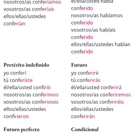
él/ella/usted había
nosotros/as conf
eríamos
conf
erido
vosotros/as conf
eríais
nosotros/as habíamos
ellos/ellas/ustedes
conf
erido
conf
erían
vosotros/as habíais
conf
erido
ellos/ellas/ustedes habían
conf
erido
Pretérito indefinido
Futuro
yo conf
erí
yo conf
eriré
tú conf
eriste
tú conf
erirás
él/ella/usted conf
irió
él/ella/usted conf
erirá
nosotros/as conf
erimos
nosotros/as conf
eriremos
vosotros/as conf
eristeis
vosotros/as conf
eriréis
ellos/ellas/ustedes
ellos/ellas/ustedes
conf
irieron
conf
erirán
Futuro perfecto
Condicional