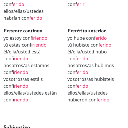
conf
erido
conf
erir
ellos/ellas/ustedes
habrían conf
erido
Presente continuo
Pretérito anterior
yo estoy conf
iriendo
yo hube conf
erido
tú estás conf
iriendo
tú hubiste conf
erido
él/ella/usted está
él/ella/usted hubo
conf
iriendo
conf
erido
nosotros/as estamos
nosotros/as hubimos
conf
iriendo
conf
erido
vosotros/as estáis
vosotros/as hubisteis
conf
iriendo
conf
erido
ellos/ellas/ustedes están
ellos/ellas/ustedes
conf
iriendo
hubieron conf
erido
Subjuntivo