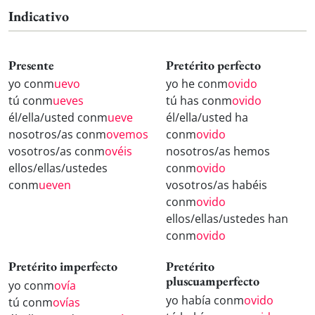
Indicativo
Presente
Pretérito perfecto
yo conm
uevo
yo he conm
ovido
tú conm
ueves
tú has conm
ovido
él/ella/usted conm
ueve
él/ella/usted ha
nosotros/as conm
ovemos
conm
ovido
vosotros/as conm
ovéis
nosotros/as hemos
ellos/ellas/ustedes
conm
ovido
conm
ueven
vosotros/as habéis
conm
ovido
ellos/ellas/ustedes han
conm
ovido
Pretérito imperfecto
Pretérito
pluscuamperfecto
yo conm
ovía
yo había conm
ovido
tú conm
ovías