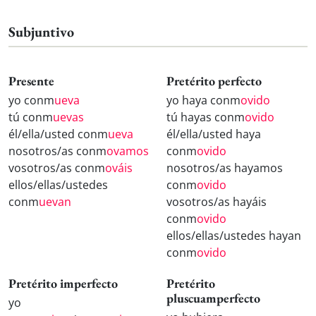
Subjuntivo
Presente
Pretérito perfecto
yo conm
ueva
yo haya conm
ovido
tú conm
uevas
tú hayas conm
ovido
él/ella/usted conm
ueva
él/ella/usted haya
nosotros/as conm
ovamos
conm
ovido
vosotros/as conm
ováis
nosotros/as hayamos
ellos/ellas/ustedes
conm
ovido
conm
uevan
vosotros/as hayáis
conm
ovido
ellos/ellas/ustedes hayan
conm
ovido
Pretérito imperfecto
Pretérito
pluscuamperfecto
yo