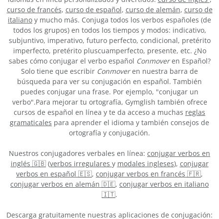
curso de francés
,
curso de español
,
curso de alemán
,
curso de
italiano
y mucho más. Conjuga todos los verbos españoles (de
todos los grupos) en todos los tiempos y modos: indicativo,
subjuntivo, imperativo, futuro perfecto, condicional, pretérito
imperfecto, pretérito pluscuamperfecto, presente, etc. ¿No
sabes cómo conjugar el verbo español
Conmover
en Español?
Solo tiene que escribir
Conmover
en nuestra barra de
búsqueda para ver su conjugación en español. También
puedes conjugar una frase. Por ejemplo, "conjugar un
verbo".Para mejorar tu ortografía, Gymglish también ofrece
cursos de español en línea y te da acceso a muchas
reglas
gramaticales
para aprender el idioma y también consejos de
ortografía y conjugación.
Nuestros conjugadores verbales en línea:
conjugar verbos en
inglés 🇬🇧
(
verbos irregulares
y
modales ingleses
),
conjugar
verbos en español 🇪🇸
,
conjugar verbos en francés 🇫🇷
,
conjugar verbos en alemán 🇩🇪
,
conjugar verbos en italiano
🇮🇹
.
Descarga gratuitamente nuestras aplicaciones de conjugación: