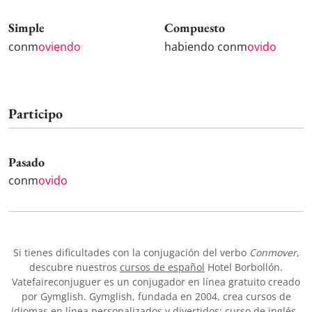
Simple
Compuesto
conm
oviendo
habiendo conm
ovido
Participo
Pasado
conm
ovido
Si tienes dificultades con la conjugación del verbo
Conmover
,
descubre nuestros
cursos de español
Hotel Borbollón.
Vatefaireconjuguer es un conjugador en línea gratuito creado
por Gymglish. Gymglish, fundada en 2004, crea cursos de
idiomas en línea personalizados y divertidos:
curso de inglés
,