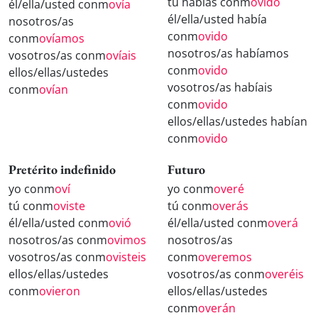
tú habías conm
ovido
él/ella/usted conm
ovía
él/ella/usted había
nosotros/as
conm
ovido
conm
ovíamos
nosotros/as habíamos
vosotros/as conm
ovíais
conm
ovido
ellos/ellas/ustedes
vosotros/as habíais
conm
ovían
conm
ovido
ellos/ellas/ustedes habían
conm
ovido
Pretérito indefinido
Futuro
yo conm
oví
yo conm
overé
tú conm
oviste
tú conm
overás
él/ella/usted conm
ovió
él/ella/usted conm
overá
nosotros/as conm
ovimos
nosotros/as
vosotros/as conm
ovisteis
conm
overemos
ellos/ellas/ustedes
vosotros/as conm
overéis
conm
ovieron
ellos/ellas/ustedes
conm
overán