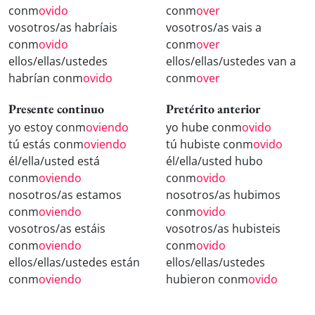
conm
ovido
conm
over
vosotros/as habríais
vosotros/as vais a
conm
ovido
conm
over
ellos/ellas/ustedes
ellos/ellas/ustedes van a
habrían conm
ovido
conm
over
Presente continuo
Pretérito anterior
yo estoy conm
oviendo
yo hube conm
ovido
tú estás conm
oviendo
tú hubiste conm
ovido
él/ella/usted está
él/ella/usted hubo
conm
oviendo
conm
ovido
nosotros/as estamos
nosotros/as hubimos
conm
oviendo
conm
ovido
vosotros/as estáis
vosotros/as hubisteis
conm
oviendo
conm
ovido
ellos/ellas/ustedes están
ellos/ellas/ustedes
conm
oviendo
hubieron conm
ovido