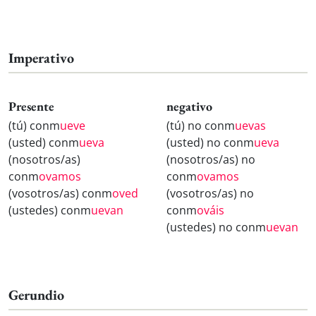
Imperativo
Presente
negativo
(tú) conm
ueve
(tú) no conm
uevas
(usted) conm
ueva
(usted) no conm
ueva
(nosotros/as)
(nosotros/as) no
conm
ovamos
conm
ovamos
(vosotros/as) conm
oved
(vosotros/as) no
(ustedes) conm
uevan
conm
ováis
(ustedes) no conm
uevan
Gerundio