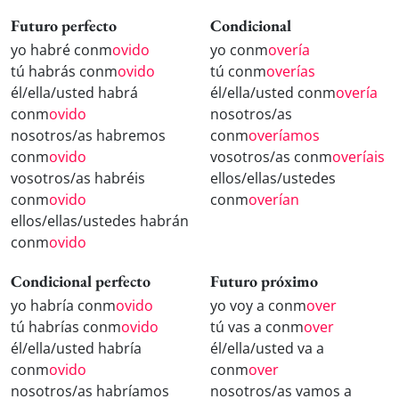
Futuro perfecto
Condicional
yo habré conm
ovido
yo conm
overía
tú habrás conm
ovido
tú conm
overías
él/ella/usted habrá
él/ella/usted conm
overía
conm
ovido
nosotros/as
nosotros/as habremos
conm
overíamos
conm
ovido
vosotros/as conm
overíais
vosotros/as habréis
ellos/ellas/ustedes
conm
ovido
conm
overían
ellos/ellas/ustedes habrán
conm
ovido
Condicional perfecto
Futuro próximo
yo habría conm
ovido
yo voy a conm
over
tú habrías conm
ovido
tú vas a conm
over
él/ella/usted habría
él/ella/usted va a
conm
ovido
conm
over
nosotros/as habríamos
nosotros/as vamos a