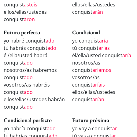
conquist
asteis
ellos/ellas/ustedes
ellos/ellas/ustedes
conquist
arán
conquist
aron
Futuro perfecto
Condicional
yo habré conquist
ado
yo conquist
aría
tú habrás conquist
ado
tú conquist
arías
él/ella/usted habrá
él/ella/usted conquist
aría
conquist
ado
nosotros/as
nosotros/as habremos
conquist
aríamos
conquist
ado
vosotros/as
vosotros/as habréis
conquist
aríais
conquist
ado
ellos/ellas/ustedes
ellos/ellas/ustedes habrán
conquist
arían
conquist
ado
Condicional perfecto
Futuro próximo
yo habría conquist
ado
yo voy a conquist
ar
tú habrías conquist
ado
tú vas a conquist
ar