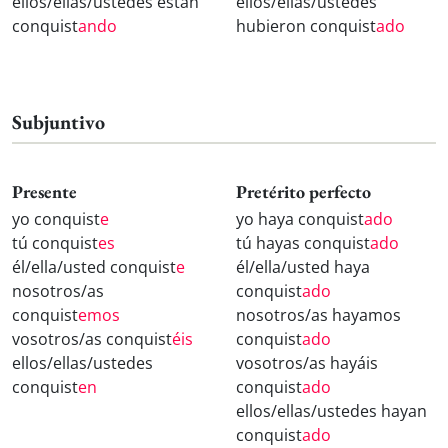
ellos/ellas/ustedes están
ellos/ellas/ustedes
conquist
ando
hubieron conquist
ado
Subjuntivo
Presente
Pretérito perfecto
yo conquist
e
yo haya conquist
ado
tú conquist
es
tú hayas conquist
ado
él/ella/usted conquist
e
él/ella/usted haya
nosotros/as
conquist
ado
conquist
emos
nosotros/as hayamos
vosotros/as conquist
éis
conquist
ado
ellos/ellas/ustedes
vosotros/as hayáis
conquist
en
conquist
ado
ellos/ellas/ustedes hayan
conquist
ado