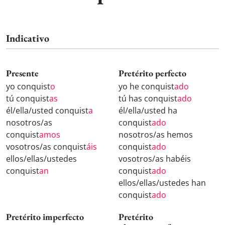
Indicativo
Presente
Pretérito perfecto
yo conquist
o
yo he conquist
ado
tú conquist
as
tú has conquist
ado
él/ella/usted conquist
a
él/ella/usted ha
nosotros/as
conquist
ado
conquist
amos
nosotros/as hemos
vosotros/as conquist
áis
conquist
ado
ellos/ellas/ustedes
vosotros/as habéis
conquist
an
conquist
ado
ellos/ellas/ustedes han
conquist
ado
Pretérito imperfecto
Pretérito