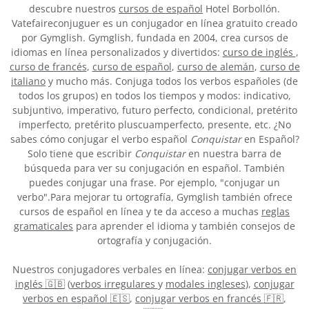
descubre nuestros
cursos de español
Hotel Borbollón.
Vatefaireconjuguer es un conjugador en línea gratuito creado
por Gymglish. Gymglish, fundada en 2004, crea cursos de
idiomas en línea personalizados y divertidos:
curso de inglés
,
curso de francés
,
curso de español
,
curso de alemán
,
curso de
italiano
y mucho más. Conjuga todos los verbos españoles (de
todos los grupos) en todos los tiempos y modos: indicativo,
subjuntivo, imperativo, futuro perfecto, condicional, pretérito
imperfecto, pretérito pluscuamperfecto, presente, etc. ¿No
sabes cómo conjugar el verbo español
Conquistar
en Español?
Solo tiene que escribir
Conquistar
en nuestra barra de
búsqueda para ver su conjugación en español. También
puedes conjugar una frase. Por ejemplo, "conjugar un
verbo".Para mejorar tu ortografía, Gymglish también ofrece
cursos de español en línea y te da acceso a muchas
reglas
gramaticales
para aprender el idioma y también consejos de
ortografía y conjugación.
Nuestros conjugadores verbales en línea:
conjugar verbos en
inglés 🇬🇧
(
verbos irregulares
y
modales ingleses
),
conjugar
verbos en español 🇪🇸
,
conjugar verbos en francés 🇫🇷
,