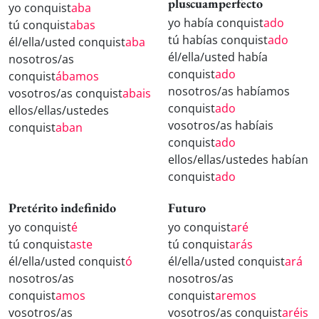
pluscuamperfecto
yo conquist
aba
yo había conquist
ado
tú conquist
abas
tú habías conquist
ado
él/ella/usted conquist
aba
él/ella/usted había
nosotros/as
conquist
ado
conquist
ábamos
nosotros/as habíamos
vosotros/as conquist
abais
conquist
ado
ellos/ellas/ustedes
vosotros/as habíais
conquist
aban
conquist
ado
ellos/ellas/ustedes habían
conquist
ado
Pretérito indefinido
Futuro
yo conquist
é
yo conquist
aré
tú conquist
aste
tú conquist
arás
él/ella/usted conquist
ó
él/ella/usted conquist
ará
nosotros/as
nosotros/as
conquist
amos
conquist
aremos
vosotros/as
vosotros/as conquist
aréis