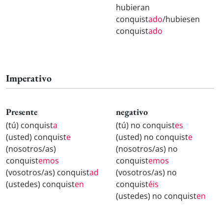
hubieran
conquist
ado
/hubiesen
conquist
ado
Imperativo
Presente
negativo
(tú) conquist
a
(tú) no conquist
es
(usted) conquist
e
(usted) no conquist
e
(nosotros/as)
(nosotros/as) no
conquist
emos
conquist
emos
(vosotros/as) conquist
ad
(vosotros/as) no
(ustedes) conquist
en
conquist
éis
(ustedes) no conquist
en