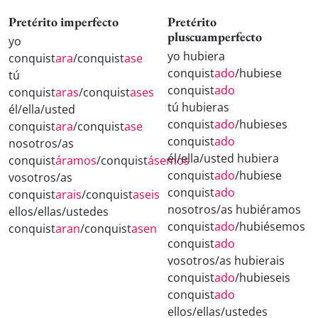
Pretérito imperfecto
Pretérito
pluscuamperfecto
yo
yo hubiera
conquist
ara
/conquist
ase
conquist
ado
/hubiese
tú
conquist
ado
conquist
aras
/conquist
ases
tú hubieras
él/ella/usted
conquist
ado
/hubieses
conquist
ara
/conquist
ase
conquist
ado
nosotros/as
él/ella/usted hubiera
conquist
áramos
/conquist
ásemos
conquist
ado
/hubiese
vosotros/as
conquist
ado
conquist
arais
/conquist
aseis
nosotros/as hubiéramos
ellos/ellas/ustedes
conquist
ado
/hubiésemos
conquist
aran
/conquist
asen
conquist
ado
vosotros/as hubierais
conquist
ado
/hubieseis
conquist
ado
ellos/ellas/ustedes