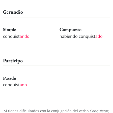
Gerundio
Simple
Compuesto
conquist
ando
habiendo conquist
ado
Participo
Pasado
conquist
ado
Si tienes dificultades con la conjugación del verbo
Conquistar
,