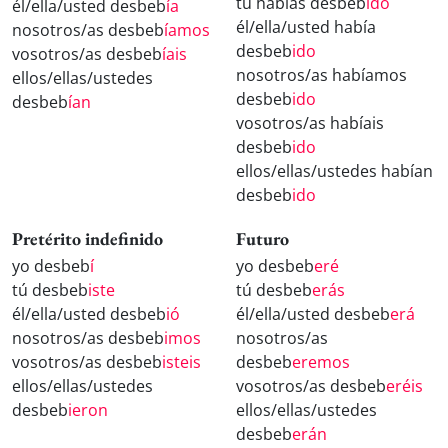
tú habías desbeb
ido
él/ella/usted desbeb
ía
él/ella/usted había
nosotros/as desbeb
íamos
desbeb
ido
vosotros/as desbeb
íais
nosotros/as habíamos
ellos/ellas/ustedes
desbeb
ido
desbeb
ían
vosotros/as habíais
desbeb
ido
ellos/ellas/ustedes habían
desbeb
ido
Pretérito indefinido
Futuro
yo desbeb
í
yo desbeb
eré
tú desbeb
iste
tú desbeb
erás
él/ella/usted desbeb
ió
él/ella/usted desbeb
erá
nosotros/as desbeb
imos
nosotros/as
vosotros/as desbeb
isteis
desbeb
eremos
ellos/ellas/ustedes
vosotros/as desbeb
eréis
desbeb
ieron
ellos/ellas/ustedes
desbeb
erán