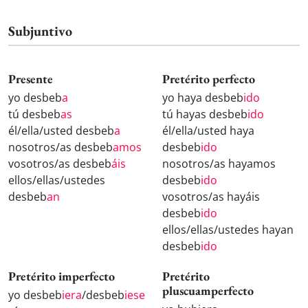
Subjuntivo
Presente
Pretérito perfecto
yo desbeb
a
yo haya desbeb
ido
tú desbeb
as
tú hayas desbeb
ido
él/ella/usted desbeb
a
él/ella/usted haya
nosotros/as desbeb
amos
desbeb
ido
vosotros/as desbeb
áis
nosotros/as hayamos
ellos/ellas/ustedes
desbeb
ido
desbeb
an
vosotros/as hayáis
desbeb
ido
ellos/ellas/ustedes hayan
desbeb
ido
Pretérito imperfecto
Pretérito
pluscuamperfecto
yo desbeb
iera
/desbeb
iese