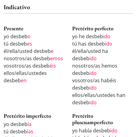
Indicativo
Presente
Pretérito perfecto
yo desbeb
o
yo he desbeb
ido
tú desbeb
es
tú has desbeb
ido
él/ella/usted desbeb
e
él/ella/usted ha
nosotros/as desbeb
emos
desbeb
ido
vosotros/as desbeb
éis
nosotros/as hemos
ellos/ellas/ustedes
desbeb
ido
desbeb
en
vosotros/as habéis
desbeb
ido
ellos/ellas/ustedes han
desbeb
ido
Pretérito imperfecto
Pretérito
pluscuamperfecto
yo desbeb
ía
yo había desbeb
ido
tú desbeb
ías