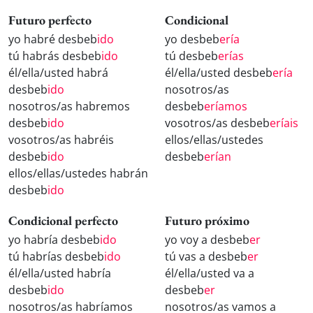
Futuro perfecto
Condicional
yo habré desbeb
ido
yo desbeb
ería
tú habrás desbeb
ido
tú desbeb
erías
él/ella/usted habrá
él/ella/usted desbeb
ería
desbeb
ido
nosotros/as
nosotros/as habremos
desbeb
eríamos
desbeb
ido
vosotros/as desbeb
eríais
vosotros/as habréis
ellos/ellas/ustedes
desbeb
ido
desbeb
erían
ellos/ellas/ustedes habrán
desbeb
ido
Condicional perfecto
Futuro próximo
yo habría desbeb
ido
yo voy a desbeb
er
tú habrías desbeb
ido
tú vas a desbeb
er
él/ella/usted habría
él/ella/usted va a
desbeb
ido
desbeb
er
nosotros/as habríamos
nosotros/as vamos a