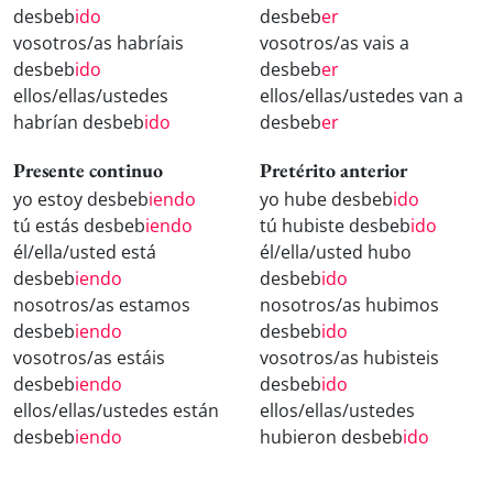
desbeb
ido
desbeb
er
vosotros/as habríais
vosotros/as vais a
desbeb
ido
desbeb
er
ellos/ellas/ustedes
ellos/ellas/ustedes van a
habrían desbeb
ido
desbeb
er
Presente continuo
Pretérito anterior
yo estoy desbeb
iendo
yo hube desbeb
ido
tú estás desbeb
iendo
tú hubiste desbeb
ido
él/ella/usted está
él/ella/usted hubo
desbeb
iendo
desbeb
ido
nosotros/as estamos
nosotros/as hubimos
desbeb
iendo
desbeb
ido
vosotros/as estáis
vosotros/as hubisteis
desbeb
iendo
desbeb
ido
ellos/ellas/ustedes están
ellos/ellas/ustedes
desbeb
iendo
hubieron desbeb
ido