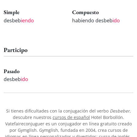
Simple
Compuesto
desbeb
iendo
habiendo desbeb
ido
Participo
Pasado
desbeb
ido
Si tienes dificultades con la conjugación del verbo
Desbeber
,
descubre nuestros
cursos de español
Hotel Borbollón.
Vatefaireconjuguer es un conjugador en línea gratuito creado
por Gymglish. Gymglish, fundada en 2004, crea cursos de
idiomas en línea personalizados y divertidos:
curso de inglés
,