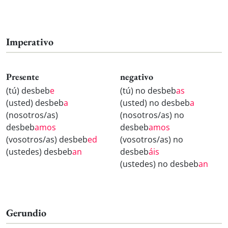
Imperativo
Presente
negativo
(tú) desbeb
e
(tú) no desbeb
as
(usted) desbeb
a
(usted) no desbeb
a
(nosotros/as)
(nosotros/as) no
desbeb
amos
desbeb
amos
(vosotros/as) desbeb
ed
(vosotros/as) no
(ustedes) desbeb
an
desbeb
áis
(ustedes) no desbeb
an
Gerundio