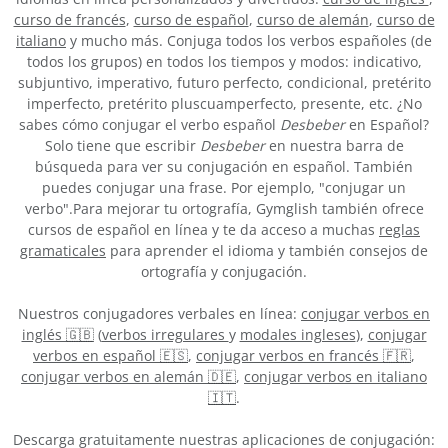
curso de francés
,
curso de español
,
curso de alemán
,
curso de
italiano
y mucho más. Conjuga todos los verbos españoles (de
todos los grupos) en todos los tiempos y modos: indicativo,
subjuntivo, imperativo, futuro perfecto, condicional, pretérito
imperfecto, pretérito pluscuamperfecto, presente, etc. ¿No
sabes cómo conjugar el verbo español
Desbeber
en Español?
Solo tiene que escribir
Desbeber
en nuestra barra de
búsqueda para ver su conjugación en español. También
puedes conjugar una frase. Por ejemplo, "conjugar un
verbo".Para mejorar tu ortografía, Gymglish también ofrece
cursos de español en línea y te da acceso a muchas
reglas
gramaticales
para aprender el idioma y también consejos de
ortografía y conjugación.
Nuestros conjugadores verbales en línea:
conjugar verbos en
inglés 🇬🇧
(
verbos irregulares
y
modales ingleses
),
conjugar
verbos en español 🇪🇸
,
conjugar verbos en francés 🇫🇷
,
conjugar verbos en alemán 🇩🇪
,
conjugar verbos en italiano
🇮🇹
.
Descarga gratuitamente nuestras aplicaciones de conjugación: