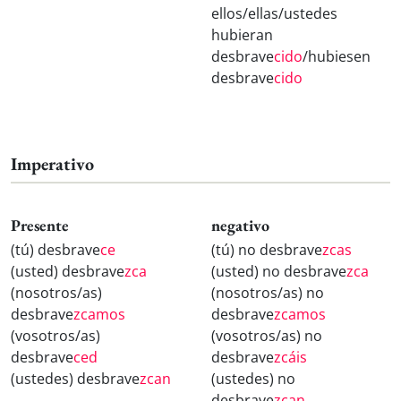
ellos/ellas/ustedes
hubieran
desbrave
cido
/hubiesen
desbrave
cido
Imperativo
Presente
negativo
(tú) desbrave
ce
(tú) no desbrave
zcas
(usted) desbrave
zca
(usted) no desbrave
zca
(nosotros/as)
(nosotros/as) no
desbrave
zcamos
desbrave
zcamos
(vosotros/as)
(vosotros/as) no
desbrave
ced
desbrave
zcáis
(ustedes) desbrave
zcan
(ustedes) no
desbrave
zcan