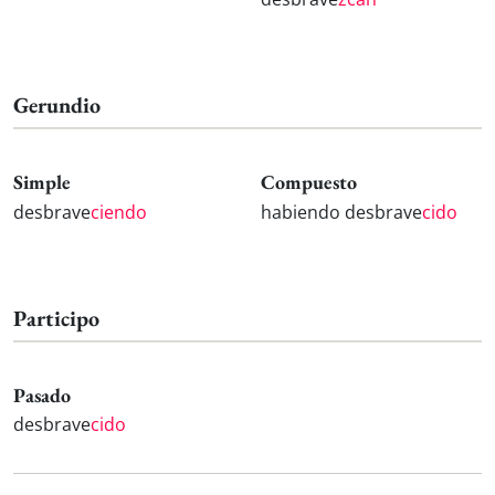
Gerundio
Simple
Compuesto
desbrave
ciendo
habiendo desbrave
cido
Participo
Pasado
desbrave
cido