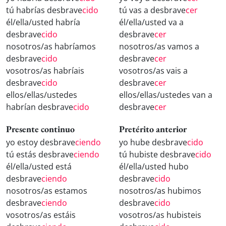
tú habrías desbrave
cido
tú vas a desbrave
cer
él/ella/usted habría
él/ella/usted va a
desbrave
cido
desbrave
cer
nosotros/as habríamos
nosotros/as vamos a
desbrave
cido
desbrave
cer
vosotros/as habríais
vosotros/as vais a
desbrave
cido
desbrave
cer
ellos/ellas/ustedes
ellos/ellas/ustedes van a
habrían desbrave
cido
desbrave
cer
Presente continuo
Pretérito anterior
yo estoy desbrave
ciendo
yo hube desbrave
cido
tú estás desbrave
ciendo
tú hubiste desbrave
cido
él/ella/usted está
él/ella/usted hubo
desbrave
ciendo
desbrave
cido
nosotros/as estamos
nosotros/as hubimos
desbrave
ciendo
desbrave
cido
vosotros/as estáis
vosotros/as hubisteis