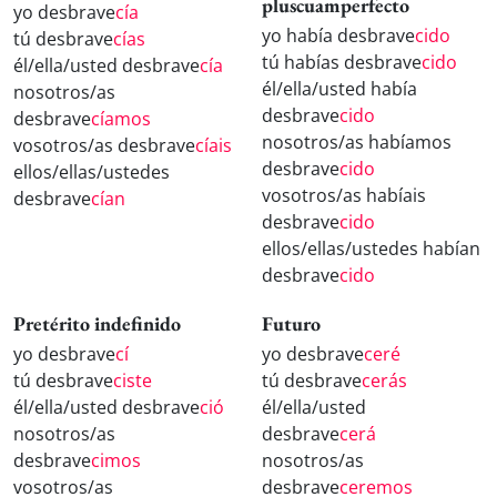
pluscuamperfecto
yo desbrave
cía
yo había desbrave
cido
tú desbrave
cías
tú habías desbrave
cido
él/ella/usted desbrave
cía
él/ella/usted había
nosotros/as
desbrave
cido
desbrave
cíamos
nosotros/as habíamos
vosotros/as desbrave
cíais
desbrave
cido
ellos/ellas/ustedes
vosotros/as habíais
desbrave
cían
desbrave
cido
ellos/ellas/ustedes habían
desbrave
cido
Pretérito indefinido
Futuro
yo desbrave
cí
yo desbrave
ceré
tú desbrave
ciste
tú desbrave
cerás
él/ella/usted desbrave
ció
él/ella/usted
nosotros/as
desbrave
cerá
desbrave
cimos
nosotros/as
vosotros/as
desbrave
ceremos