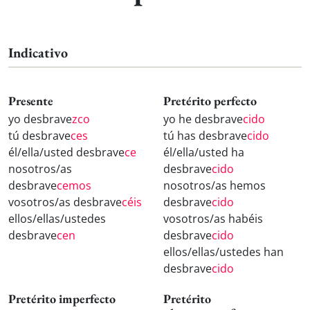
Indicativo
Presente
Pretérito perfecto
yo desbrave
zco
yo he desbrave
cido
tú desbrave
ces
tú has desbrave
cido
él/ella/usted desbrave
ce
él/ella/usted ha
nosotros/as
desbrave
cido
desbrave
cemos
nosotros/as hemos
vosotros/as desbrave
céis
desbrave
cido
ellos/ellas/ustedes
vosotros/as habéis
desbrave
cen
desbrave
cido
ellos/ellas/ustedes han
desbrave
cido
Pretérito imperfecto
Pretérito