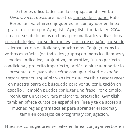
Si tienes dificultades con la conjugación del verbo
Desbravecer
, descubre nuestros
cursos de español
Hotel
Borbollón. Vatefaireconjuguer es un conjugador en línea
gratuito creado por Gymglish. Gymglish, fundada en 2004,
crea cursos de idiomas en línea personalizados y divertidos:
curso de inglés
,
curso de francés
,
curso de español
,
curso de
alemán
,
curso de italiano
y mucho más. Conjuga todos los
verbos españoles (de todos los grupos) en todos los tiempos y
modos: indicativo, subjuntivo, imperativo, futuro perfecto,
condicional, pretérito imperfecto, pretérito pluscuamperfecto,
presente, etc. ¿No sabes cómo conjugar el verbo español
Desbravecer
en Español? Solo tiene que escribir
Desbravecer
en nuestra barra de búsqueda para ver su conjugación en
español. También puedes conjugar una frase. Por ejemplo,
"conjugar un verbo".Para mejorar tu ortografía, Gymglish
también ofrece cursos de español en línea y te da acceso a
muchas
reglas gramaticales
para aprender el idioma y
también consejos de ortografía y conjugación.
Nuestros conjugadores verbales en línea:
conjugar verbos en