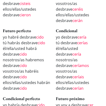
desbrave
cisteis
vosotros/as
ellos/ellas/ustedes
desbrave
ceréis
desbrave
cieron
ellos/ellas/ustedes
desbrave
cerán
Futuro perfecto
Condicional
yo habré desbrave
cido
yo desbrave
cería
tú habrás desbrave
cido
tú desbrave
cerías
él/ella/usted habrá
él/ella/usted
desbrave
cido
desbrave
cería
nosotros/as habremos
nosotros/as
desbrave
cido
desbrave
ceríamos
vosotros/as habréis
vosotros/as
desbrave
cido
desbrave
ceríais
ellos/ellas/ustedes habrán
ellos/ellas/ustedes
desbrave
cido
desbrave
cerían
Condicional perfecto
Futuro próximo
yo habría desbrave
cido
yo voy a desbrave
cer