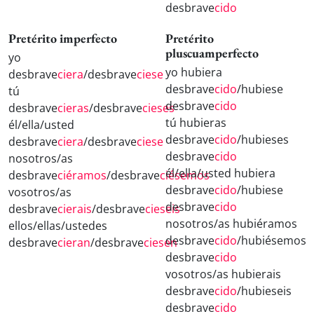
desbrave
cido
Pretérito imperfecto
Pretérito
pluscuamperfecto
yo
yo hubiera
desbrave
ciera
/desbrave
ciese
desbrave
cido
/hubiese
tú
desbrave
cido
desbrave
cieras
/desbrave
cieses
tú hubieras
él/ella/usted
desbrave
cido
/hubieses
desbrave
ciera
/desbrave
ciese
desbrave
cido
nosotros/as
él/ella/usted hubiera
desbrave
ciéramos
/desbrave
ciésemos
desbrave
cido
/hubiese
vosotros/as
desbrave
cido
desbrave
cierais
/desbrave
cieseis
nosotros/as hubiéramos
ellos/ellas/ustedes
desbrave
cido
/hubiésemos
desbrave
cieran
/desbrave
ciesen
desbrave
cido
vosotros/as hubierais
desbrave
cido
/hubieseis
desbrave
cido