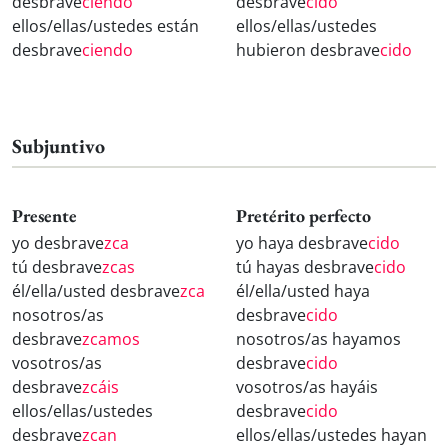
desbrave
ciendo
desbrave
cido
ellos/ellas/ustedes están
ellos/ellas/ustedes
desbrave
ciendo
hubieron desbrave
cido
Subjuntivo
Presente
Pretérito perfecto
yo desbrave
zca
yo haya desbrave
cido
tú desbrave
zcas
tú hayas desbrave
cido
él/ella/usted desbrave
zca
él/ella/usted haya
nosotros/as
desbrave
cido
desbrave
zcamos
nosotros/as hayamos
vosotros/as
desbrave
cido
desbrave
zcáis
vosotros/as hayáis
ellos/ellas/ustedes
desbrave
cido
desbrave
zcan
ellos/ellas/ustedes hayan