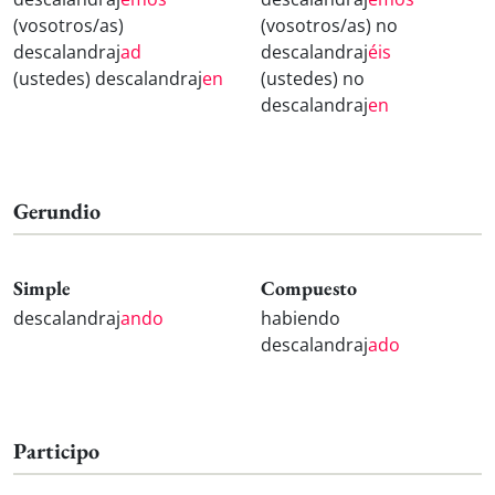
(vosotros/as)
(vosotros/as) no
descalandraj
ad
descalandraj
éis
(ustedes) descalandraj
en
(ustedes) no
descalandraj
en
Gerundio
Simple
Compuesto
descalandraj
ando
habiendo
descalandraj
ado
Participo