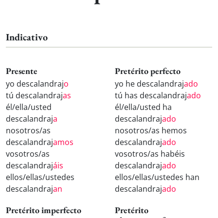
Indicativo
Presente
Pretérito perfecto
yo descalandraj
o
yo he descalandraj
ado
tú descalandraj
as
tú has descalandraj
ado
él/ella/usted
él/ella/usted ha
descalandraj
a
descalandraj
ado
nosotros/as
nosotros/as hemos
descalandraj
amos
descalandraj
ado
vosotros/as
vosotros/as habéis
descalandraj
áis
descalandraj
ado
ellos/ellas/ustedes
ellos/ellas/ustedes han
descalandraj
an
descalandraj
ado
Pretérito imperfecto
Pretérito