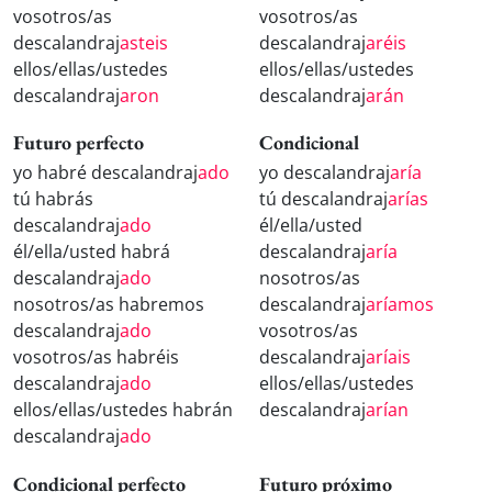
vosotros/as
vosotros/as
descalandraj
asteis
descalandraj
aréis
ellos/ellas/ustedes
ellos/ellas/ustedes
descalandraj
aron
descalandraj
arán
Futuro perfecto
Condicional
yo habré descalandraj
ado
yo descalandraj
aría
tú habrás
tú descalandraj
arías
descalandraj
ado
él/ella/usted
él/ella/usted habrá
descalandraj
aría
descalandraj
ado
nosotros/as
nosotros/as habremos
descalandraj
aríamos
descalandraj
ado
vosotros/as
vosotros/as habréis
descalandraj
aríais
descalandraj
ado
ellos/ellas/ustedes
ellos/ellas/ustedes habrán
descalandraj
arían
descalandraj
ado
Condicional perfecto
Futuro próximo