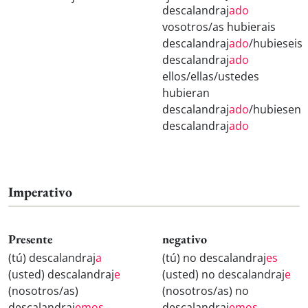
descalandraj
ado
vosotros/as hubierais
descalandraj
ado
/hubieseis
descalandraj
ado
ellos/ellas/ustedes
hubieran
descalandraj
ado
/hubiesen
descalandraj
ado
Imperativo
Presente
negativo
(tú) descalandraj
a
(tú) no descalandraj
es
(usted) descalandraj
e
(usted) no descalandraj
e
(nosotros/as)
(nosotros/as) no
descalandraj
emos
descalandraj
emos