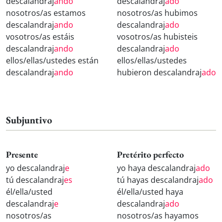
descalandraj
ando
descalandraj
ado
nosotros/as estamos
nosotros/as hubimos
descalandraj
ando
descalandraj
ado
vosotros/as estáis
vosotros/as hubisteis
descalandraj
ando
descalandraj
ado
ellos/ellas/ustedes están
ellos/ellas/ustedes
descalandraj
ando
hubieron descalandraj
ado
Subjuntivo
Presente
Pretérito perfecto
yo descalandraj
e
yo haya descalandraj
ado
tú descalandraj
es
tú hayas descalandraj
ado
él/ella/usted
él/ella/usted haya
descalandraj
e
descalandraj
ado
nosotros/as
nosotros/as hayamos