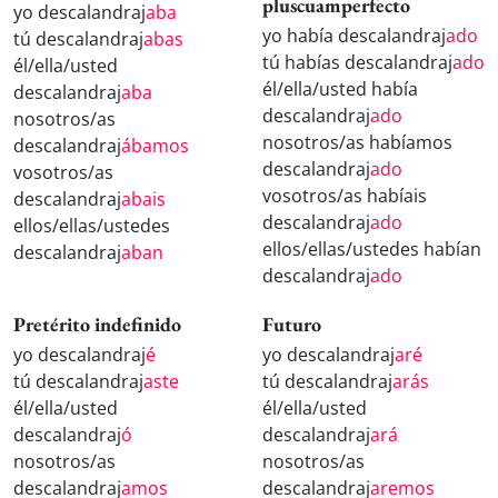
pluscuamperfecto
yo descalandraj
aba
yo había descalandraj
ado
tú descalandraj
abas
tú habías descalandraj
ado
él/ella/usted
él/ella/usted había
descalandraj
aba
descalandraj
ado
nosotros/as
nosotros/as habíamos
descalandraj
ábamos
descalandraj
ado
vosotros/as
vosotros/as habíais
descalandraj
abais
descalandraj
ado
ellos/ellas/ustedes
ellos/ellas/ustedes habían
descalandraj
aban
descalandraj
ado
Pretérito indefinido
Futuro
yo descalandraj
é
yo descalandraj
aré
tú descalandraj
aste
tú descalandraj
arás
él/ella/usted
él/ella/usted
descalandraj
ó
descalandraj
ará
nosotros/as
nosotros/as
descalandraj
amos
descalandraj
aremos