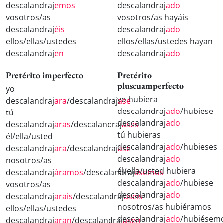
descalandraj
emos
descalandraj
ado
vosotros/as
vosotros/as hayáis
descalandraj
éis
descalandraj
ado
ellos/ellas/ustedes
ellos/ellas/ustedes hayan
descalandraj
en
descalandraj
ado
Pretérito imperfecto
Pretérito
pluscuamperfecto
yo
yo hubiera
descalandraj
ara
/descalandraj
ase
descalandraj
ado
/hubiese
tú
descalandraj
ado
descalandraj
aras
/descalandraj
ases
tú hubieras
él/ella/usted
descalandraj
ado
/hubieses
descalandraj
ara
/descalandraj
ase
descalandraj
ado
nosotros/as
él/ella/usted hubiera
descalandraj
áramos
/descalandraj
ásemos
descalandraj
ado
/hubiese
vosotros/as
descalandraj
ado
descalandraj
arais
/descalandraj
aseis
nosotros/as hubiéramos
ellos/ellas/ustedes
descalandraj
ado
/hubiésem
descalandraj
aran
/descalandraj
asen