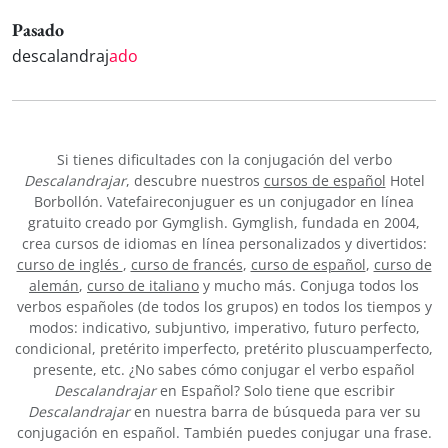
Pasado
descalandraj
ado
Si tienes dificultades con la conjugación del verbo
Descalandrajar
, descubre nuestros
cursos de español
Hotel
Borbollón. Vatefaireconjuguer es un conjugador en línea
gratuito creado por Gymglish. Gymglish, fundada en 2004,
crea cursos de idiomas en línea personalizados y divertidos:
curso de inglés
,
curso de francés
,
curso de español
,
curso de
alemán
,
curso de italiano
y mucho más. Conjuga todos los
verbos españoles (de todos los grupos) en todos los tiempos y
modos: indicativo, subjuntivo, imperativo, futuro perfecto,
condicional, pretérito imperfecto, pretérito pluscuamperfecto,
presente, etc. ¿No sabes cómo conjugar el verbo español
Descalandrajar
en Español? Solo tiene que escribir
Descalandrajar
en nuestra barra de búsqueda para ver su
conjugación en español. También puedes conjugar una frase.