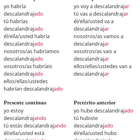
yo habría
yo voy a descalandraj
ar
descalandraj
ado
tú vas a descalandraj
ar
tú habrías
él/ella/usted va a
descalandraj
ado
descalandraj
ar
él/ella/usted habría
nosotros/as vamos a
descalandraj
ado
descalandraj
ar
nosotros/as habríamos
vosotros/as vais a
descalandraj
ado
descalandraj
ar
vosotros/as habríais
ellos/ellas/ustedes van a
descalandraj
ado
descalandraj
ar
ellos/ellas/ustedes
habrían descalandraj
ado
Presente continuo
Pretérito anterior
yo estoy
yo hube descalandraj
ado
descalandraj
ando
tú hubiste
tú estás descalandraj
ando
descalandraj
ado
él/ella/usted está
él/ella/usted hubo