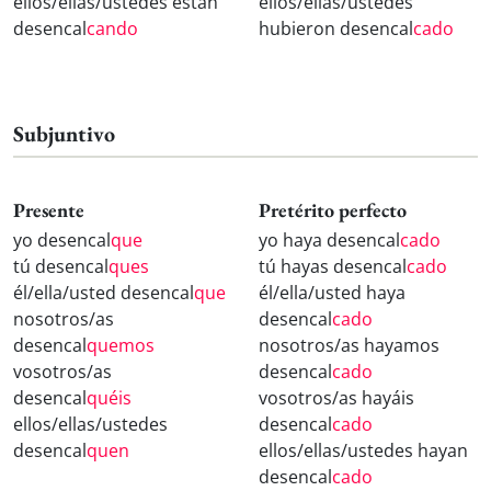
ellos/ellas/ustedes están
ellos/ellas/ustedes
desencal
cando
hubieron desencal
cado
Subjuntivo
Presente
Pretérito perfecto
yo desencal
que
yo haya desencal
cado
tú desencal
ques
tú hayas desencal
cado
él/ella/usted desencal
que
él/ella/usted haya
nosotros/as
desencal
cado
desencal
quemos
nosotros/as hayamos
vosotros/as
desencal
cado
desencal
quéis
vosotros/as hayáis
ellos/ellas/ustedes
desencal
cado
desencal
quen
ellos/ellas/ustedes hayan
desencal
cado