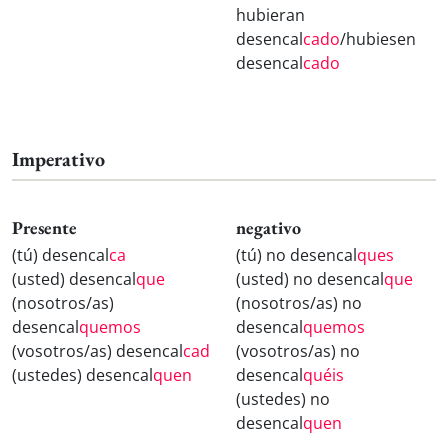
hubieran
desencal
cado
/hubiesen
desencal
cado
Imperativo
Presente
negativo
(tú) desencal
ca
(tú) no desencal
ques
(usted) desencal
que
(usted) no desencal
que
(nosotros/as)
(nosotros/as) no
desencal
quemos
desencal
quemos
(vosotros/as) desencal
cad
(vosotros/as) no
(ustedes) desencal
quen
desencal
quéis
(ustedes) no
desencal
quen