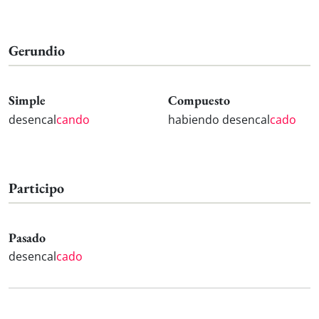
Gerundio
Simple
Compuesto
desencal
cando
habiendo desencal
cado
Participo
Pasado
desencal
cado