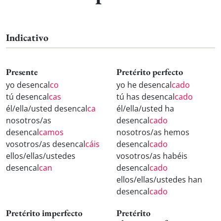
Indicativo
Presente
Pretérito perfecto
yo desencal
co
yo he desencal
cado
tú desencal
cas
tú has desencal
cado
él/ella/usted desencal
ca
él/ella/usted ha
nosotros/as
desencal
cado
desencal
camos
nosotros/as hemos
vosotros/as desencal
cáis
desencal
cado
ellos/ellas/ustedes
vosotros/as habéis
desencal
can
desencal
cado
ellos/ellas/ustedes han
desencal
cado
Pretérito imperfecto
Pretérito