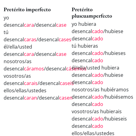
Pretérito imperfecto
Pretérito
pluscuamperfecto
yo
yo hubiera
desencal
cara
/desencal
case
desencal
cado
/hubiese
tú
desencal
cado
desencal
caras
/desencal
cases
tú hubieras
él/ella/usted
desencal
cado
/hubieses
desencal
cara
/desencal
case
desencal
cado
nosotros/as
él/ella/usted hubiera
desencal
cáramos
/desencal
cásemos
desencal
cado
/hubiese
vosotros/as
desencal
cado
desencal
carais
/desencal
caseis
nosotros/as hubiéramos
ellos/ellas/ustedes
desencal
cado
/hubiésemos
desencal
caran
/desencal
casen
desencal
cado
vosotros/as hubierais
desencal
cado
/hubieseis
desencal
cado
ellos/ellas/ustedes