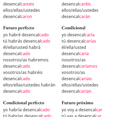
desencal
casteis
desencal
caréis
ellos/ellas/ustedes
ellos/ellas/ustedes
desencal
caron
desencal
carán
Futuro perfecto
Condicional
yo habré desencal
cado
yo desencal
caría
tú habrás desencal
cado
tú desencal
carías
él/ella/usted habrá
él/ella/usted
desencal
cado
desencal
caría
nosotros/as habremos
nosotros/as
desencal
cado
desencal
caríamos
vosotros/as habréis
vosotros/as
desencal
cado
desencal
caríais
ellos/ellas/ustedes habrán
ellos/ellas/ustedes
desencal
cado
desencal
carían
Condicional perfecto
Futuro próximo
yo habría desencal
cado
yo voy a desencal
car
tú habrías desencal
cado
tú vas a desencal
car