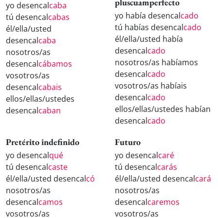
pluscuamperfecto
yo desencal
caba
yo había desencal
cado
tú desencal
cabas
tú habías desencal
cado
él/ella/usted
él/ella/usted había
desencal
caba
desencal
cado
nosotros/as
nosotros/as habíamos
desencal
cábamos
desencal
cado
vosotros/as
vosotros/as habíais
desencal
cabais
desencal
cado
ellos/ellas/ustedes
ellos/ellas/ustedes habían
desencal
caban
desencal
cado
Pretérito indefinido
Futuro
yo desencal
qué
yo desencal
caré
tú desencal
caste
tú desencal
carás
él/ella/usted desencal
có
él/ella/usted desencal
cará
nosotros/as
nosotros/as
desencal
camos
desencal
caremos
vosotros/as
vosotros/as