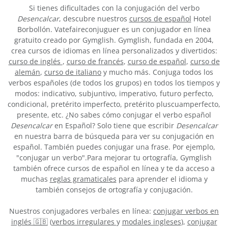
Si tienes dificultades con la conjugación del verbo
Desencalcar
, descubre nuestros
cursos de español
Hotel
Borbollón. Vatefaireconjuguer es un conjugador en línea
gratuito creado por Gymglish. Gymglish, fundada en 2004,
crea cursos de idiomas en línea personalizados y divertidos:
curso de inglés
,
curso de francés
,
curso de español
,
curso de
alemán
,
curso de italiano
y mucho más. Conjuga todos los
verbos españoles (de todos los grupos) en todos los tiempos y
modos: indicativo, subjuntivo, imperativo, futuro perfecto,
condicional, pretérito imperfecto, pretérito pluscuamperfecto,
presente, etc. ¿No sabes cómo conjugar el verbo español
Desencalcar
en Español? Solo tiene que escribir
Desencalcar
en nuestra barra de búsqueda para ver su conjugación en
español. También puedes conjugar una frase. Por ejemplo,
"conjugar un verbo".Para mejorar tu ortografía, Gymglish
también ofrece cursos de español en línea y te da acceso a
muchas
reglas gramaticales
para aprender el idioma y
también consejos de ortografía y conjugación.
Nuestros conjugadores verbales en línea:
conjugar verbos en
inglés 🇬🇧
(
verbos irregulares
y
modales ingleses
),
conjugar