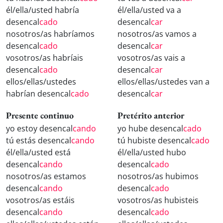
él/ella/usted habría
él/ella/usted va a
desencal
cado
desencal
car
nosotros/as habríamos
nosotros/as vamos a
desencal
cado
desencal
car
vosotros/as habríais
vosotros/as vais a
desencal
cado
desencal
car
ellos/ellas/ustedes
ellos/ellas/ustedes van a
habrían desencal
cado
desencal
car
Presente continuo
Pretérito anterior
yo estoy desencal
cando
yo hube desencal
cado
tú estás desencal
cando
tú hubiste desencal
cado
él/ella/usted está
él/ella/usted hubo
desencal
cando
desencal
cado
nosotros/as estamos
nosotros/as hubimos
desencal
cando
desencal
cado
vosotros/as estáis
vosotros/as hubisteis
desencal
cando
desencal
cado