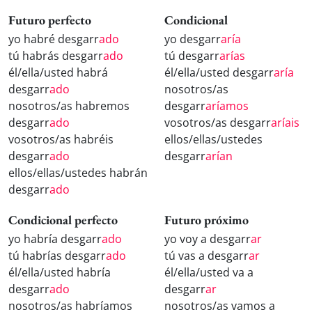
Futuro perfecto
Condicional
yo habré desgarr
ado
yo desgarr
aría
tú habrás desgarr
ado
tú desgarr
arías
él/ella/usted habrá
él/ella/usted desgarr
aría
desgarr
ado
nosotros/as
nosotros/as habremos
desgarr
aríamos
desgarr
ado
vosotros/as desgarr
aríais
vosotros/as habréis
ellos/ellas/ustedes
desgarr
ado
desgarr
arían
ellos/ellas/ustedes habrán
desgarr
ado
Condicional perfecto
Futuro próximo
yo habría desgarr
ado
yo voy a desgarr
ar
tú habrías desgarr
ado
tú vas a desgarr
ar
él/ella/usted habría
él/ella/usted va a
desgarr
ado
desgarr
ar
nosotros/as habríamos
nosotros/as vamos a