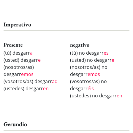
Imperativo
Presente
negativo
(tú) desgarr
a
(tú) no desgarr
es
(usted) desgarr
e
(usted) no desgarr
e
(nosotros/as)
(nosotros/as) no
desgarr
emos
desgarr
emos
(vosotros/as) desgarr
ad
(vosotros/as) no
(ustedes) desgarr
en
desgarr
éis
(ustedes) no desgarr
en
Gerundio