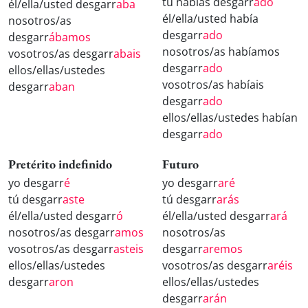
tú habías desgarr
ado
él/ella/usted desgarr
aba
él/ella/usted había
nosotros/as
desgarr
ado
desgarr
ábamos
nosotros/as habíamos
vosotros/as desgarr
abais
desgarr
ado
ellos/ellas/ustedes
vosotros/as habíais
desgarr
aban
desgarr
ado
ellos/ellas/ustedes habían
desgarr
ado
Pretérito indefinido
Futuro
yo desgarr
é
yo desgarr
aré
tú desgarr
aste
tú desgarr
arás
él/ella/usted desgarr
ó
él/ella/usted desgarr
ará
nosotros/as desgarr
amos
nosotros/as
vosotros/as desgarr
asteis
desgarr
aremos
ellos/ellas/ustedes
vosotros/as desgarr
aréis
desgarr
aron
ellos/ellas/ustedes
desgarr
arán