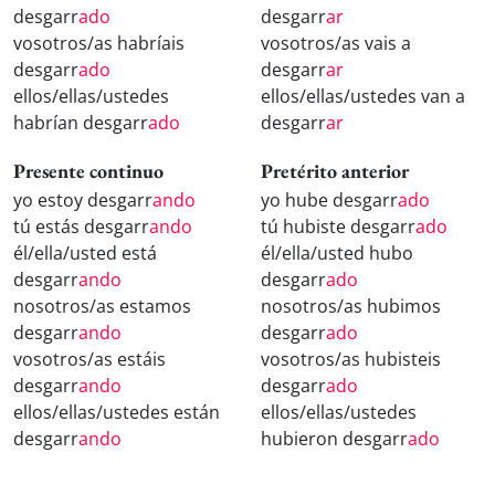
desgarr
ado
desgarr
ar
vosotros/as habríais
vosotros/as vais a
desgarr
ado
desgarr
ar
ellos/ellas/ustedes
ellos/ellas/ustedes van a
habrían desgarr
ado
desgarr
ar
Presente continuo
Pretérito anterior
yo estoy desgarr
ando
yo hube desgarr
ado
tú estás desgarr
ando
tú hubiste desgarr
ado
él/ella/usted está
él/ella/usted hubo
desgarr
ando
desgarr
ado
nosotros/as estamos
nosotros/as hubimos
desgarr
ando
desgarr
ado
vosotros/as estáis
vosotros/as hubisteis
desgarr
ando
desgarr
ado
ellos/ellas/ustedes están
ellos/ellas/ustedes
desgarr
ando
hubieron desgarr
ado