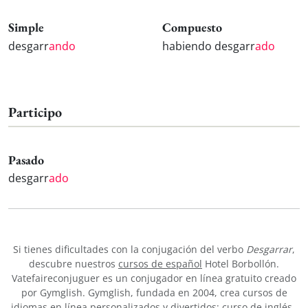
Simple
Compuesto
desgarr
ando
habiendo desgarr
ado
Participo
Pasado
desgarr
ado
Si tienes dificultades con la conjugación del verbo
Desgarrar
,
descubre nuestros
cursos de español
Hotel Borbollón.
Vatefaireconjuguer es un conjugador en línea gratuito creado
por Gymglish. Gymglish, fundada en 2004, crea cursos de
idiomas en línea personalizados y divertidos:
curso de inglés
,