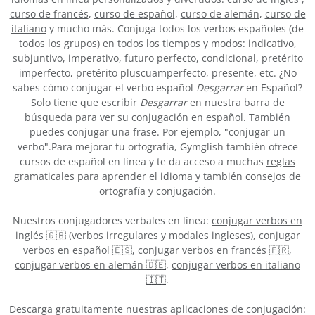
curso de francés
,
curso de español
,
curso de alemán
,
curso de
italiano
y mucho más. Conjuga todos los verbos españoles (de
todos los grupos) en todos los tiempos y modos: indicativo,
subjuntivo, imperativo, futuro perfecto, condicional, pretérito
imperfecto, pretérito pluscuamperfecto, presente, etc. ¿No
sabes cómo conjugar el verbo español
Desgarrar
en Español?
Solo tiene que escribir
Desgarrar
en nuestra barra de
búsqueda para ver su conjugación en español. También
puedes conjugar una frase. Por ejemplo, "conjugar un
verbo".Para mejorar tu ortografía, Gymglish también ofrece
cursos de español en línea y te da acceso a muchas
reglas
gramaticales
para aprender el idioma y también consejos de
ortografía y conjugación.
Nuestros conjugadores verbales en línea:
conjugar verbos en
inglés 🇬🇧
(
verbos irregulares
y
modales ingleses
),
conjugar
verbos en español 🇪🇸
,
conjugar verbos en francés 🇫🇷
,
conjugar verbos en alemán 🇩🇪
,
conjugar verbos en italiano
🇮🇹
.
Descarga gratuitamente nuestras aplicaciones de conjugación: