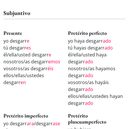
Subjuntivo
Presente
Pretérito perfecto
yo desgarr
e
yo haya desgarr
ado
tú desgarr
es
tú hayas desgarr
ado
él/ella/usted desgarr
e
él/ella/usted haya
nosotros/as desgarr
emos
desgarr
ado
vosotros/as desgarr
éis
nosotros/as hayamos
ellos/ellas/ustedes
desgarr
ado
desgarr
en
vosotros/as hayáis
desgarr
ado
ellos/ellas/ustedes hayan
desgarr
ado
Pretérito imperfecto
Pretérito
pluscuamperfecto
yo desgarr
ara
/desgarr
ase