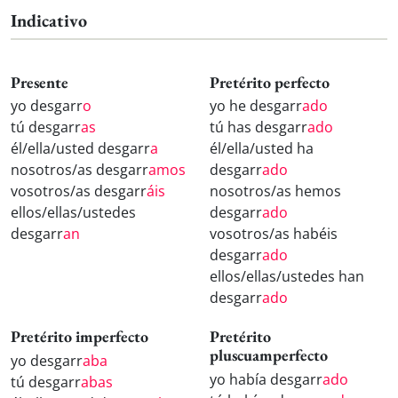
Indicativo
Presente
Pretérito perfecto
yo desgarr
o
yo he desgarr
ado
tú desgarr
as
tú has desgarr
ado
él/ella/usted desgarr
a
él/ella/usted ha
nosotros/as desgarr
amos
desgarr
ado
vosotros/as desgarr
áis
nosotros/as hemos
ellos/ellas/ustedes
desgarr
ado
desgarr
an
vosotros/as habéis
desgarr
ado
ellos/ellas/ustedes han
desgarr
ado
Pretérito imperfecto
Pretérito
pluscuamperfecto
yo desgarr
aba
yo había desgarr
ado
tú desgarr
abas