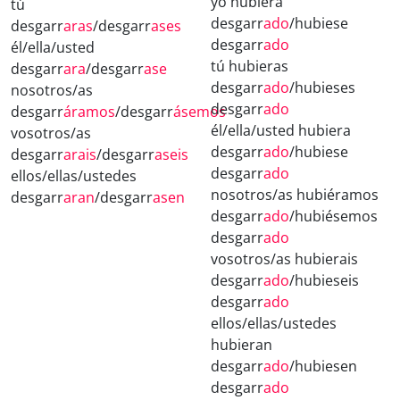
yo hubiera
tú
desgarr
ado
/hubiese
desgarr
aras
/desgarr
ases
desgarr
ado
él/ella/usted
tú hubieras
desgarr
ara
/desgarr
ase
desgarr
ado
/hubieses
nosotros/as
desgarr
ado
desgarr
áramos
/desgarr
ásemos
él/ella/usted hubiera
vosotros/as
desgarr
ado
/hubiese
desgarr
arais
/desgarr
aseis
desgarr
ado
ellos/ellas/ustedes
nosotros/as hubiéramos
desgarr
aran
/desgarr
asen
desgarr
ado
/hubiésemos
desgarr
ado
vosotros/as hubierais
desgarr
ado
/hubieseis
desgarr
ado
ellos/ellas/ustedes
hubieran
desgarr
ado
/hubiesen
desgarr
ado