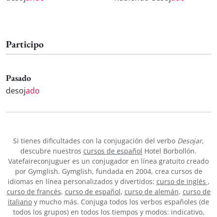
Participo
Pasado
desoj
ado
Si tienes dificultades con la conjugación del verbo
Desojar
,
descubre nuestros
cursos de español
Hotel Borbollón.
Vatefaireconjuguer es un conjugador en línea gratuito creado
por Gymglish. Gymglish, fundada en 2004, crea cursos de
idiomas en línea personalizados y divertidos:
curso de inglés
,
curso de francés
,
curso de español
,
curso de alemán
,
curso de
italiano
y mucho más. Conjuga todos los verbos españoles (de
todos los grupos) en todos los tiempos y modos: indicativo,