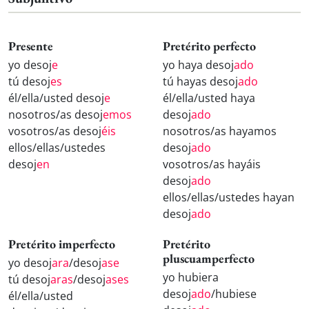
Presente
Pretérito perfecto
yo desoj
e
yo haya desoj
ado
tú desoj
es
tú hayas desoj
ado
él/ella/usted desoj
e
él/ella/usted haya
nosotros/as desoj
emos
desoj
ado
vosotros/as desoj
éis
nosotros/as hayamos
ellos/ellas/ustedes
desoj
ado
desoj
en
vosotros/as hayáis
desoj
ado
ellos/ellas/ustedes hayan
desoj
ado
Pretérito imperfecto
Pretérito
pluscuamperfecto
yo desoj
ara
/desoj
ase
yo hubiera
tú desoj
aras
/desoj
ases
desoj
ado
/hubiese
él/ella/usted