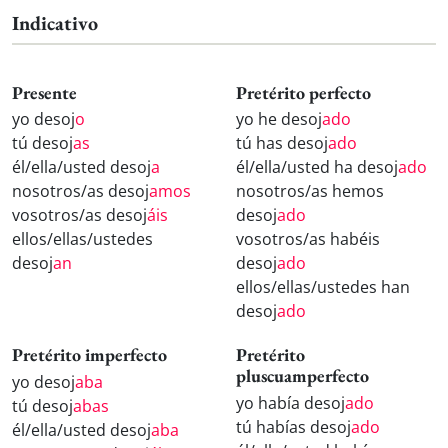
Indicativo
Presente
Pretérito perfecto
yo desoj
o
yo he desoj
ado
tú desoj
as
tú has desoj
ado
él/ella/usted desoj
a
él/ella/usted ha desoj
ado
nosotros/as desoj
amos
nosotros/as hemos
vosotros/as desoj
áis
desoj
ado
ellos/ellas/ustedes
vosotros/as habéis
desoj
an
desoj
ado
ellos/ellas/ustedes han
desoj
ado
Pretérito imperfecto
Pretérito
pluscuamperfecto
yo desoj
aba
yo había desoj
ado
tú desoj
abas
tú habías desoj
ado
él/ella/usted desoj
aba