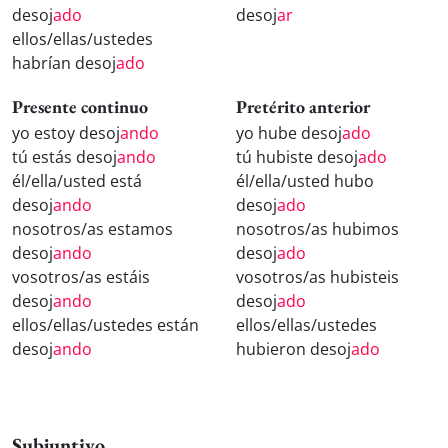
desoj
ado
desoj
ar
ellos/ellas/ustedes
habrían desoj
ado
Presente continuo
Pretérito anterior
yo estoy desoj
ando
yo hube desoj
ado
tú estás desoj
ando
tú hubiste desoj
ado
él/ella/usted está
él/ella/usted hubo
desoj
ando
desoj
ado
nosotros/as estamos
nosotros/as hubimos
desoj
ando
desoj
ado
vosotros/as estáis
vosotros/as hubisteis
desoj
ando
desoj
ado
ellos/ellas/ustedes están
ellos/ellas/ustedes
desoj
ando
hubieron desoj
ado
Subjuntivo