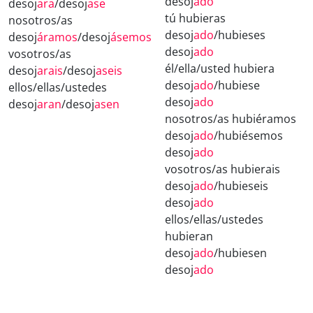
desoj
ado
desoj
ara
/desoj
ase
tú hubieras
nosotros/as
desoj
ado
/hubieses
desoj
áramos
/desoj
ásemos
desoj
ado
vosotros/as
él/ella/usted hubiera
desoj
arais
/desoj
aseis
desoj
ado
/hubiese
ellos/ellas/ustedes
desoj
ado
desoj
aran
/desoj
asen
nosotros/as hubiéramos
desoj
ado
/hubiésemos
desoj
ado
vosotros/as hubierais
desoj
ado
/hubieseis
desoj
ado
ellos/ellas/ustedes
hubieran
desoj
ado
/hubiesen
desoj
ado