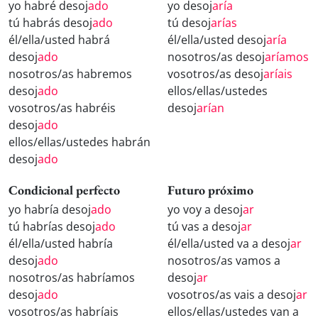
yo habré desoj
ado
yo desoj
aría
tú habrás desoj
ado
tú desoj
arías
él/ella/usted habrá
él/ella/usted desoj
aría
desoj
ado
nosotros/as desoj
aríamos
nosotros/as habremos
vosotros/as desoj
aríais
desoj
ado
ellos/ellas/ustedes
vosotros/as habréis
desoj
arían
desoj
ado
ellos/ellas/ustedes habrán
desoj
ado
Condicional perfecto
Futuro próximo
yo habría desoj
ado
yo voy a desoj
ar
tú habrías desoj
ado
tú vas a desoj
ar
él/ella/usted habría
él/ella/usted va a desoj
ar
desoj
ado
nosotros/as vamos a
nosotros/as habríamos
desoj
ar
desoj
ado
vosotros/as vais a desoj
ar
vosotros/as habríais
ellos/ellas/ustedes van a