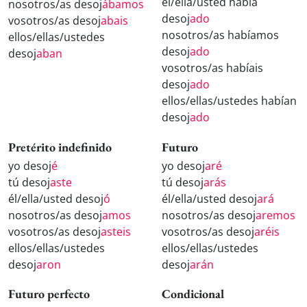
él/ella/usted había
nosotros/as desoj
ábamos
desoj
ado
vosotros/as desoj
abais
nosotros/as habíamos
ellos/ellas/ustedes
desoj
ado
desoj
aban
vosotros/as habíais
desoj
ado
ellos/ellas/ustedes habían
desoj
ado
Pretérito indefinido
Futuro
yo desoj
é
yo desoj
aré
tú desoj
aste
tú desoj
arás
él/ella/usted desoj
ó
él/ella/usted desoj
ará
nosotros/as desoj
amos
nosotros/as desoj
aremos
vosotros/as desoj
asteis
vosotros/as desoj
aréis
ellos/ellas/ustedes
ellos/ellas/ustedes
desoj
aron
desoj
arán
Futuro perfecto
Condicional