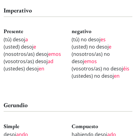
Imperativo
Presente
negativo
(tú) desoj
a
(tú) no desoj
es
(usted) desoj
e
(usted) no desoj
e
(nosotros/as) desoj
emos
(nosotros/as) no
(vosotros/as) desoj
ad
desoj
emos
(ustedes) desoj
en
(vosotros/as) no desoj
éis
(ustedes) no desoj
en
Gerundio
Simple
Compuesto
desoj
ando
habiendo desoj
ado