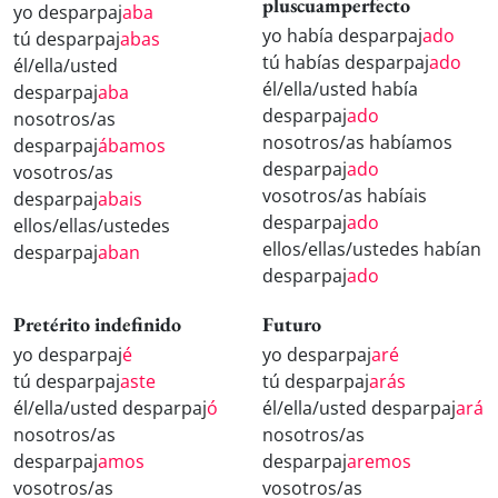
pluscuamperfecto
yo desparpaj
aba
yo había desparpaj
ado
tú desparpaj
abas
tú habías desparpaj
ado
él/ella/usted
él/ella/usted había
desparpaj
aba
desparpaj
ado
nosotros/as
nosotros/as habíamos
desparpaj
ábamos
desparpaj
ado
vosotros/as
vosotros/as habíais
desparpaj
abais
desparpaj
ado
ellos/ellas/ustedes
ellos/ellas/ustedes habían
desparpaj
aban
desparpaj
ado
Pretérito indefinido
Futuro
yo desparpaj
é
yo desparpaj
aré
tú desparpaj
aste
tú desparpaj
arás
él/ella/usted desparpaj
ó
él/ella/usted desparpaj
ará
nosotros/as
nosotros/as
desparpaj
amos
desparpaj
aremos
vosotros/as
vosotros/as