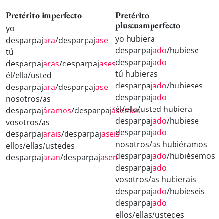
Pretérito imperfecto
Pretérito
pluscuamperfecto
yo
yo hubiera
desparpaj
ara
/desparpaj
ase
desparpaj
ado
/hubiese
tú
desparpaj
ado
desparpaj
aras
/desparpaj
ases
tú hubieras
él/ella/usted
desparpaj
ado
/hubieses
desparpaj
ara
/desparpaj
ase
desparpaj
ado
nosotros/as
él/ella/usted hubiera
desparpaj
áramos
/desparpaj
ásemos
desparpaj
ado
/hubiese
vosotros/as
desparpaj
ado
desparpaj
arais
/desparpaj
aseis
nosotros/as hubiéramos
ellos/ellas/ustedes
desparpaj
ado
/hubiésemos
desparpaj
aran
/desparpaj
asen
desparpaj
ado
vosotros/as hubierais
desparpaj
ado
/hubieseis
desparpaj
ado
ellos/ellas/ustedes