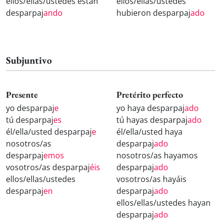
ellos/ellas/ustedes están
ellos/ellas/ustedes
desparpaj
ando
hubieron desparpaj
ado
Subjuntivo
Presente
Pretérito perfecto
yo desparpaj
e
yo haya desparpaj
ado
tú desparpaj
es
tú hayas desparpaj
ado
él/ella/usted desparpaj
e
él/ella/usted haya
nosotros/as
desparpaj
ado
desparpaj
emos
nosotros/as hayamos
vosotros/as desparpaj
éis
desparpaj
ado
ellos/ellas/ustedes
vosotros/as hayáis
desparpaj
en
desparpaj
ado
ellos/ellas/ustedes hayan
desparpaj
ado