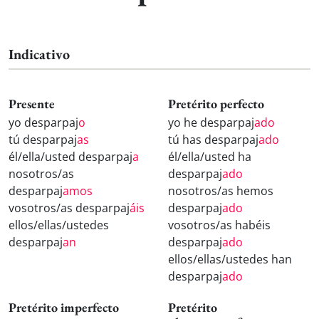
Indicativo
Presente
Pretérito perfecto
yo desparpaj
o
yo he desparpaj
ado
tú desparpaj
as
tú has desparpaj
ado
él/ella/usted desparpaj
a
él/ella/usted ha
nosotros/as
desparpaj
ado
desparpaj
amos
nosotros/as hemos
vosotros/as desparpaj
áis
desparpaj
ado
ellos/ellas/ustedes
vosotros/as habéis
desparpaj
an
desparpaj
ado
ellos/ellas/ustedes han
desparpaj
ado
Pretérito imperfecto
Pretérito