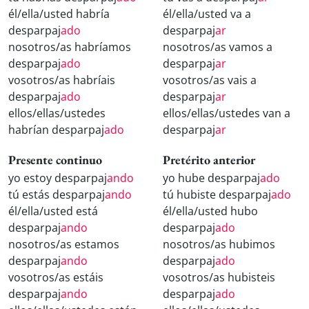
él/ella/usted habría
él/ella/usted va a
desparpaj
ado
desparpaj
ar
nosotros/as habríamos
nosotros/as vamos a
desparpaj
ado
desparpaj
ar
vosotros/as habríais
vosotros/as vais a
desparpaj
ado
desparpaj
ar
ellos/ellas/ustedes
ellos/ellas/ustedes van a
habrían desparpaj
ado
desparpaj
ar
Presente continuo
Pretérito anterior
yo estoy desparpaj
ando
yo hube desparpaj
ado
tú estás desparpaj
ando
tú hubiste desparpaj
ado
él/ella/usted está
él/ella/usted hubo
desparpaj
ando
desparpaj
ado
nosotros/as estamos
nosotros/as hubimos
desparpaj
ando
desparpaj
ado
vosotros/as estáis
vosotros/as hubisteis
desparpaj
ando
desparpaj
ado