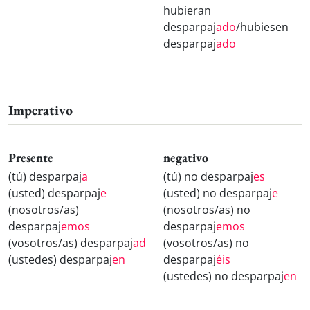
hubieran
desparpaj
ado
/hubiesen
desparpaj
ado
Imperativo
Presente
negativo
(tú) desparpaj
a
(tú) no desparpaj
es
(usted) desparpaj
e
(usted) no desparpaj
e
(nosotros/as)
(nosotros/as) no
desparpaj
emos
desparpaj
emos
(vosotros/as) desparpaj
ad
(vosotros/as) no
(ustedes) desparpaj
en
desparpaj
éis
(ustedes) no desparpaj
en