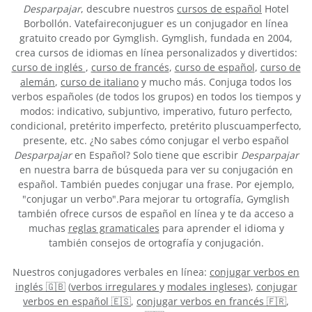
Desparpajar
, descubre nuestros
cursos de español
Hotel
Borbollón. Vatefaireconjuguer es un conjugador en línea
gratuito creado por Gymglish. Gymglish, fundada en 2004,
crea cursos de idiomas en línea personalizados y divertidos:
curso de inglés
,
curso de francés
,
curso de español
,
curso de
alemán
,
curso de italiano
y mucho más. Conjuga todos los
verbos españoles (de todos los grupos) en todos los tiempos y
modos: indicativo, subjuntivo, imperativo, futuro perfecto,
condicional, pretérito imperfecto, pretérito pluscuamperfecto,
presente, etc. ¿No sabes cómo conjugar el verbo español
Desparpajar
en Español? Solo tiene que escribir
Desparpajar
en nuestra barra de búsqueda para ver su conjugación en
español. También puedes conjugar una frase. Por ejemplo,
"conjugar un verbo".Para mejorar tu ortografía, Gymglish
también ofrece cursos de español en línea y te da acceso a
muchas
reglas gramaticales
para aprender el idioma y
también consejos de ortografía y conjugación.
Nuestros conjugadores verbales en línea:
conjugar verbos en
inglés 🇬🇧
(
verbos irregulares
y
modales ingleses
),
conjugar
verbos en español 🇪🇸
,
conjugar verbos en francés 🇫🇷
,