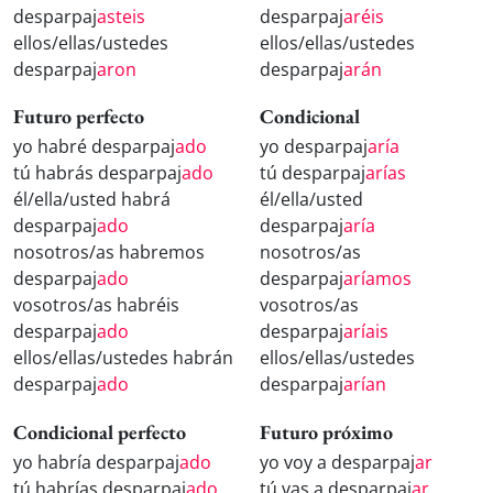
desparpaj
asteis
desparpaj
aréis
ellos/ellas/ustedes
ellos/ellas/ustedes
desparpaj
aron
desparpaj
arán
Futuro perfecto
Condicional
yo habré desparpaj
ado
yo desparpaj
aría
tú habrás desparpaj
ado
tú desparpaj
arías
él/ella/usted habrá
él/ella/usted
desparpaj
ado
desparpaj
aría
nosotros/as habremos
nosotros/as
desparpaj
ado
desparpaj
aríamos
vosotros/as habréis
vosotros/as
desparpaj
ado
desparpaj
aríais
ellos/ellas/ustedes habrán
ellos/ellas/ustedes
desparpaj
ado
desparpaj
arían
Condicional perfecto
Futuro próximo
yo habría desparpaj
ado
yo voy a desparpaj
ar
tú habrías desparpaj
ado
tú vas a desparpaj
ar