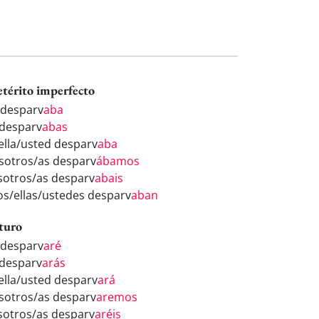
etérito imperfecto
 desparv
aba
 desparv
abas
/ella/usted desparv
aba
sotros/as desparv
ábamos
sotros/as desparv
abais
los/ellas/ustedes desparv
aban
turo
 desparv
aré
 desparv
arás
/ella/usted desparv
ará
sotros/as desparv
aremos
sotros/as desparv
aréis