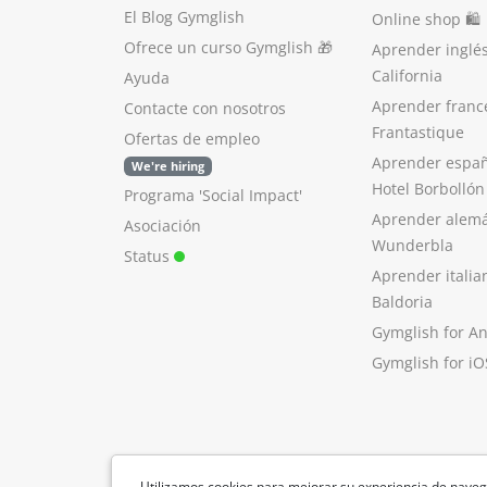
El Blog Gymglish
Online shop 🛍
Ofrece un curso Gymglish
🎁
Aprender inglé
California
Ayuda
Aprender franc
Contacte con nosotros
Frantastique
Ofertas de empleo
Aprender españ
We're hiring
Hotel Borbollón
Programa 'Social Impact'
Aprender alem
Asociación
Wunderbla
Status
Aprender italia
Baldoria
Gymglish for A
Gymglish for iO
Utilizamos cookies para mejorar su experiencia de naveg