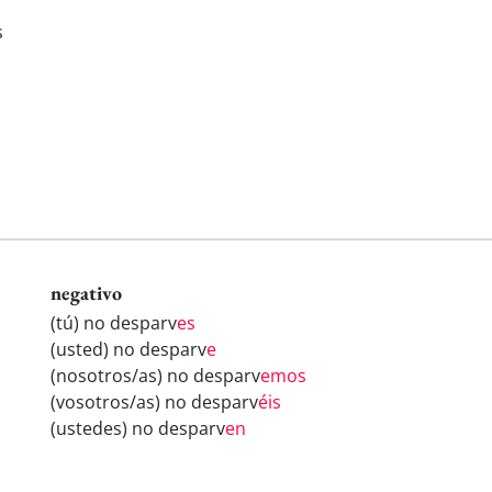
s
negativo
(tú) no desparv
es
(usted) no desparv
e
(nosotros/as) no desparv
emos
(vosotros/as) no desparv
éis
(ustedes) no desparv
en