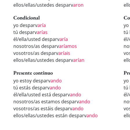
ellos/ellas/ustedes desparv
aron
el
Condicional
Co
yo desparv
aría
yo
tú desparv
arías
tú
él/ella/usted desparv
aría
él
nosotros/as desparv
aríamos
no
vosotros/as desparv
aríais
vo
ellos/ellas/ustedes desparv
arían
el
Presente continuo
Pr
yo estoy desparv
ando
yo
tú estás desparv
ando
tú
él/ella/usted está desparv
ando
él
nosotros/as estamos desparv
ando
no
vosotros/as estáis desparv
ando
vo
ellos/ellas/ustedes están desparv
ando
el