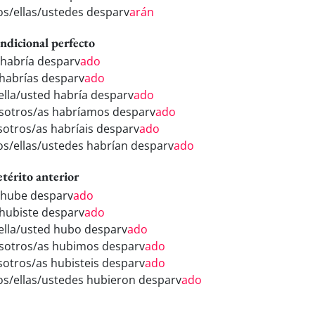
los/ellas/ustedes desparv
arán
ndicional perfecto
 habría desparv
ado
 habrías desparv
ado
/ella/usted habría desparv
ado
sotros/as habríamos desparv
ado
sotros/as habríais desparv
ado
los/ellas/ustedes habrían desparv
ado
etérito anterior
 hube desparv
ado
 hubiste desparv
ado
/ella/usted hubo desparv
ado
sotros/as hubimos desparv
ado
sotros/as hubisteis desparv
ado
los/ellas/ustedes hubieron desparv
ado