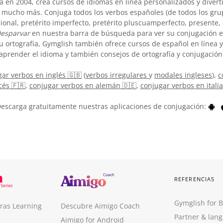
 en 2004, crea cursos de idiomas en línea personalizados y divert
 mucho más. Conjuga todos los verbos españoles (de todos los grup
cional, pretérito imperfecto, pretérito pluscuamperfecto, presente
esparvar
en nuestra barra de búsqueda para ver su conjugación e
u ortografía, Gymglish también ofrece cursos de español en línea
aprender el idioma y también consejos de ortografía y conjugación
ar verbos en inglés 🇬🇧
(
verbos irregulares
y
modales ingleses
),
c
cés 🇫🇷
,
conjugar verbos en alemán 🇩🇪
,
conjugar verbos en itali
escarga gratuitamente nuestras aplicaciones de conjugación:
REFERENCIAS
Gymglish for 
ras Learning
Descubre Aimigo Coach
Partner & lan
Aimigo for Android