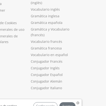
(inglés)
a
Vocabulario inglés
ner
Gramática inglesa
Gramática española
 de Cookies
Gramática y Vocabulario
enerales de uso
(francés)
enerales de
Vocabulario francés
ulares
Gramática francesa
Vocabulario en español
Conjugador Francés
Conjugador Inglés
Conjugador Español
Conjugador Alemán
Conjugador Italiano
ica de cookies
.
Configuración
Aceptar