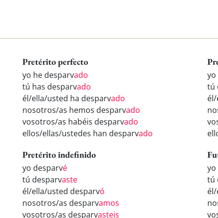
Pretérito perfecto
Pr
yo he desparv
ado
yo
tú has desparv
ado
tú
él/ella/usted ha desparv
ado
él
nosotros/as hemos desparv
ado
no
vosotros/as habéis desparv
ado
vo
ellos/ellas/ustedes han desparv
ado
el
Pretérito indefinido
Fu
yo desparv
é
yo
tú desparv
aste
tú
él/ella/usted desparv
ó
él
nosotros/as desparv
amos
no
vosotros/as desparv
asteis
vo