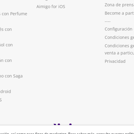
Zona de prens
Aimigo for iOS
Become a part
s con Perfume
----
Configuración
és con
Condiciones g
ol con
Condiciones g
venta a partic
án con
Privacidad
no con Saga
ndroid
S
ación, así como para fines de marketing. Para saber más, consulte nuestra
polít