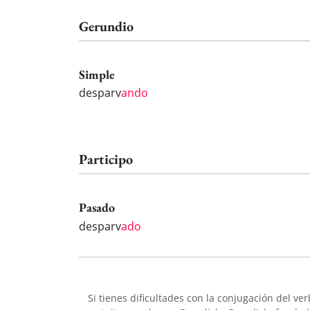
Gerundio
Simple
desparv
ando
Participo
Pasado
desparv
ado
Si tienes dificultades con la conjugación del ve