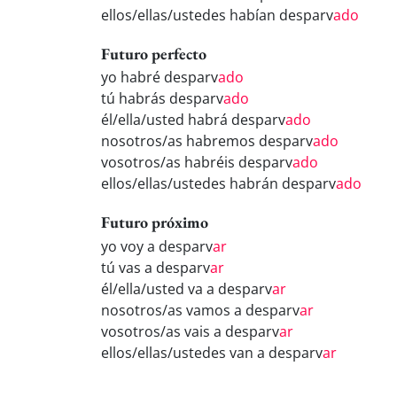
ellos/ellas/ustedes habían desparv
ado
Futuro perfecto
yo habré desparv
ado
tú habrás desparv
ado
él/ella/usted habrá desparv
ado
nosotros/as habremos desparv
ado
vosotros/as habréis desparv
ado
ellos/ellas/ustedes habrán desparv
ado
Futuro próximo
yo voy a desparv
ar
tú vas a desparv
ar
él/ella/usted va a desparv
ar
nosotros/as vamos a desparv
ar
vosotros/as vais a desparv
ar
ellos/ellas/ustedes van a desparv
ar