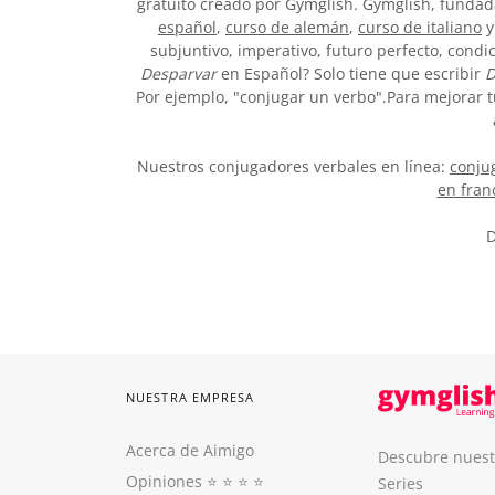
gratuito creado por Gymglish. Gymglish, fundada
español
,
curso de alemán
,
curso de italiano
y
subjuntivo, imperativo, futuro perfecto, condi
Desparvar
en Español? Solo tiene que escribir
D
Por ejemplo, "conjugar un verbo".Para mejorar t
Nuestros conjugadores verbales en línea:
conjug
en fran
D
NUESTRA EMPRESA
Acerca de Aimigo
Descubre nuest
Opiniones
⭐️ ⭐️ ⭐️ ⭐️
Series