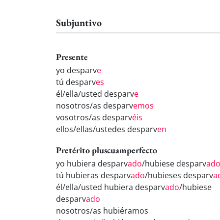
Subjuntivo
Presente
yo desparv
e
tú desparv
es
él/ella/usted desparv
e
nosotros/as desparv
emos
vosotros/as desparv
éis
ellos/ellas/ustedes desparv
en
Pretérito pluscuamperfecto
yo hubiera desparv
ado
/hubiese desparv
ad
tú hubieras desparv
ado
/hubieses desparv
a
él/ella/usted hubiera desparv
ado
/hubiese
desparv
ado
nosotros/as hubiéramos