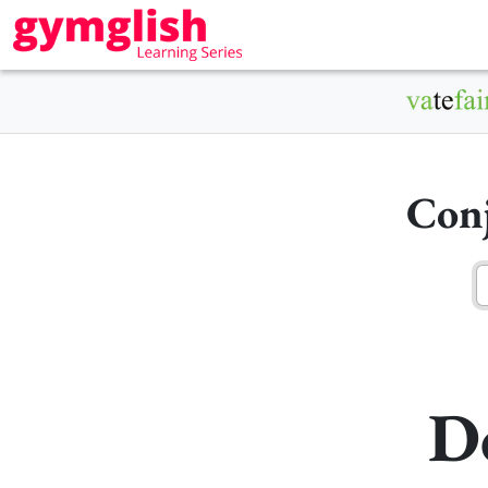
Conj
D