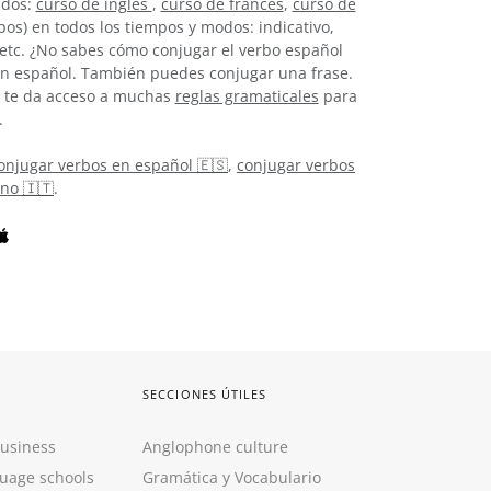
idos:
curso de inglés
,
curso de francés
,
curso de
os) en todos los tiempos y modos: indicativo,
, etc. ¿No sabes cómo conjugar el verbo español
n español. También puedes conjugar una frase.
 y te da acceso a muchas
reglas gramaticales
para
.
onjugar verbos en español 🇪🇸
,
conjugar verbos
ano 🇮🇹
.
SECCIONES ÚTILES
Business
Anglophone culture
guage schools
Gramática y Vocabulario