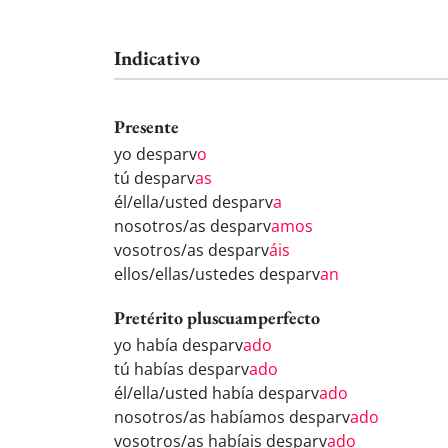
Indicativo
Presente
yo desparv
o
tú desparv
as
él/ella/usted desparv
a
nosotros/as desparv
amos
vosotros/as desparv
áis
ellos/ellas/ustedes desparv
an
Pretérito pluscuamperfecto
yo había desparv
ado
tú habías desparv
ado
él/ella/usted había desparv
ado
nosotros/as habíamos desparv
ado
vosotros/as habíais desparv
ado