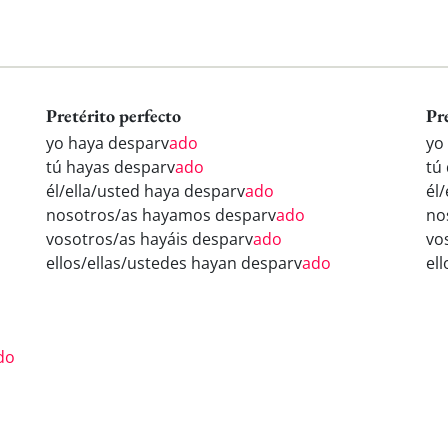
Pretérito perfecto
Pr
yo haya desparv
ado
yo
tú hayas desparv
ado
tú
él/ella/usted haya desparv
ado
él
nosotros/as hayamos desparv
ado
no
vosotros/as hayáis desparv
ado
vo
ellos/ellas/ustedes hayan desparv
ado
el
o
do