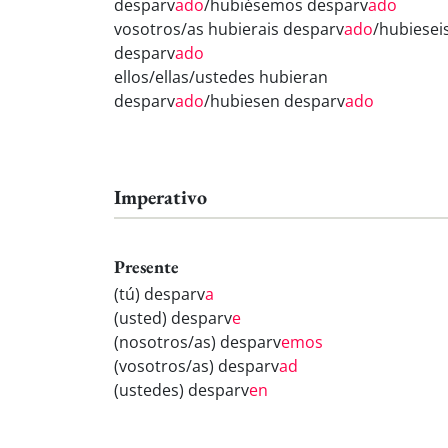
desparv
ado
/hubiésemos desparv
ado
vosotros/as hubierais desparv
ado
/hubiesei
desparv
ado
ellos/ellas/ustedes hubieran
desparv
ado
/hubiesen desparv
ado
Imperativo
Presente
(tú) desparv
a
(usted) desparv
e
(nosotros/as) desparv
emos
(vosotros/as) desparv
ad
(ustedes) desparv
en