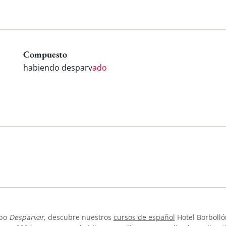
Compuesto
habiendo desparv
ado
rbo
Desparvar
, descubre nuestros
cursos de español
Hotel Borbolló