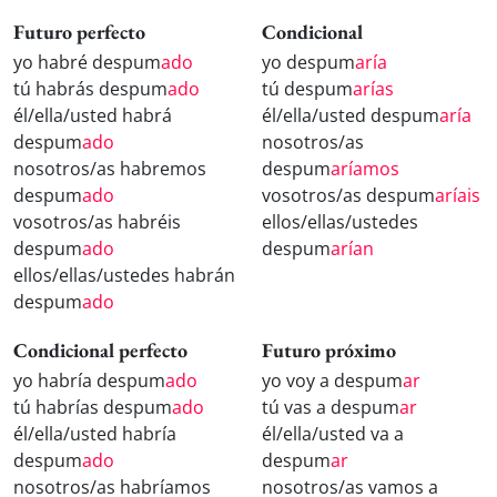
Futuro perfecto
Condicional
yo habré despum
ado
yo despum
aría
tú habrás despum
ado
tú despum
arías
él/ella/usted habrá
él/ella/usted despum
aría
despum
ado
nosotros/as
nosotros/as habremos
despum
aríamos
despum
ado
vosotros/as despum
aríais
vosotros/as habréis
ellos/ellas/ustedes
despum
ado
despum
arían
ellos/ellas/ustedes habrán
despum
ado
Condicional perfecto
Futuro próximo
yo habría despum
ado
yo voy a despum
ar
tú habrías despum
ado
tú vas a despum
ar
él/ella/usted habría
él/ella/usted va a
despum
ado
despum
ar
nosotros/as habríamos
nosotros/as vamos a