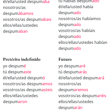
tú habías despum
ado
él/ella/usted despum
aba
él/ella/usted había
nosotros/as
despum
ado
despum
ábamos
nosotros/as habíamos
vosotros/as despum
abais
despum
ado
ellos/ellas/ustedes
vosotros/as habíais
despum
aban
despum
ado
ellos/ellas/ustedes habían
despum
ado
Pretérito indefinido
Futuro
yo despum
é
yo despum
aré
tú despum
aste
tú despum
arás
él/ella/usted despum
ó
él/ella/usted despum
ará
nosotros/as despum
amos
nosotros/as
vosotros/as despum
asteis
despum
aremos
ellos/ellas/ustedes
vosotros/as despum
aréis
despum
aron
ellos/ellas/ustedes
despum
arán