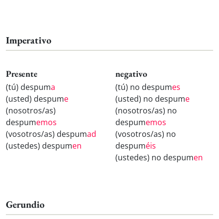
Imperativo
Presente
negativo
(tú) despum
a
(tú) no despum
es
(usted) despum
e
(usted) no despum
e
(nosotros/as)
(nosotros/as) no
despum
emos
despum
emos
(vosotros/as) despum
ad
(vosotros/as) no
(ustedes) despum
en
despum
éis
(ustedes) no despum
en
Gerundio