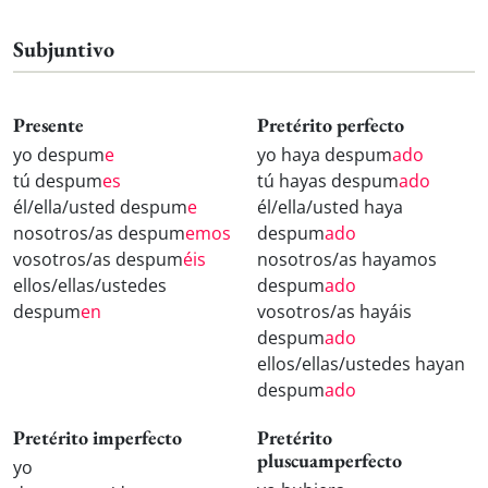
Subjuntivo
Presente
Pretérito perfecto
yo despum
e
yo haya despum
ado
tú despum
es
tú hayas despum
ado
él/ella/usted despum
e
él/ella/usted haya
nosotros/as despum
emos
despum
ado
vosotros/as despum
éis
nosotros/as hayamos
ellos/ellas/ustedes
despum
ado
despum
en
vosotros/as hayáis
despum
ado
ellos/ellas/ustedes hayan
despum
ado
Pretérito imperfecto
Pretérito
pluscuamperfecto
yo