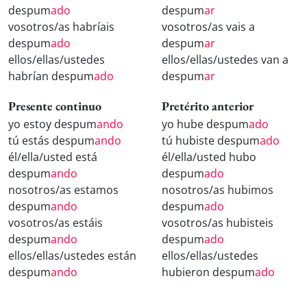
despum
ado
despum
ar
vosotros/as habríais
vosotros/as vais a
despum
ado
despum
ar
ellos/ellas/ustedes
ellos/ellas/ustedes van a
habrían despum
ado
despum
ar
Presente continuo
Pretérito anterior
yo estoy despum
ando
yo hube despum
ado
tú estás despum
ando
tú hubiste despum
ado
él/ella/usted está
él/ella/usted hubo
despum
ando
despum
ado
nosotros/as estamos
nosotros/as hubimos
despum
ando
despum
ado
vosotros/as estáis
vosotros/as hubisteis
despum
ando
despum
ado
ellos/ellas/ustedes están
ellos/ellas/ustedes
despum
ando
hubieron despum
ado