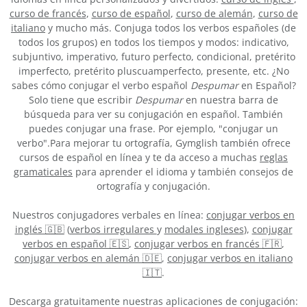
curso de francés
,
curso de español
,
curso de alemán
,
curso de
italiano
y mucho más. Conjuga todos los verbos españoles (de
todos los grupos) en todos los tiempos y modos: indicativo,
subjuntivo, imperativo, futuro perfecto, condicional, pretérito
imperfecto, pretérito pluscuamperfecto, presente, etc. ¿No
sabes cómo conjugar el verbo español
Despumar
en Español?
Solo tiene que escribir
Despumar
en nuestra barra de
búsqueda para ver su conjugación en español. También
puedes conjugar una frase. Por ejemplo, "conjugar un
verbo".Para mejorar tu ortografía, Gymglish también ofrece
cursos de español en línea y te da acceso a muchas
reglas
gramaticales
para aprender el idioma y también consejos de
ortografía y conjugación.
Nuestros conjugadores verbales en línea:
conjugar verbos en
inglés 🇬🇧
(
verbos irregulares
y
modales ingleses
),
conjugar
verbos en español 🇪🇸
,
conjugar verbos en francés 🇫🇷
,
conjugar verbos en alemán 🇩🇪
,
conjugar verbos en italiano
🇮🇹
.
Descarga gratuitamente nuestras aplicaciones de conjugación: