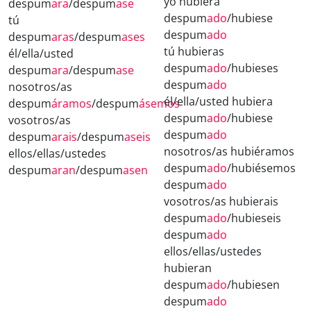
yo hubiera
despum
ara
/despum
ase
despum
ado
/hubiese
tú
despum
ado
despum
aras
/despum
ases
tú hubieras
él/ella/usted
despum
ado
/hubieses
despum
ara
/despum
ase
despum
ado
nosotros/as
él/ella/usted hubiera
despum
áramos
/despum
ásemos
despum
ado
/hubiese
vosotros/as
despum
ado
despum
arais
/despum
aseis
nosotros/as hubiéramos
ellos/ellas/ustedes
despum
ado
/hubiésemos
despum
aran
/despum
asen
despum
ado
vosotros/as hubierais
despum
ado
/hubieseis
despum
ado
ellos/ellas/ustedes
hubieran
despum
ado
/hubiesen
despum
ado