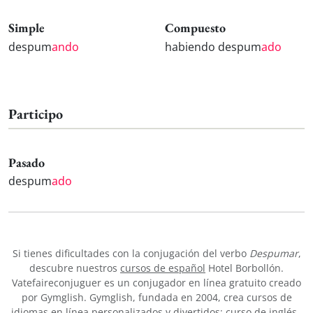
Simple
Compuesto
despum
ando
habiendo despum
ado
Participo
Pasado
despum
ado
Si tienes dificultades con la conjugación del verbo
Despumar
,
descubre nuestros
cursos de español
Hotel Borbollón.
Vatefaireconjuguer es un conjugador en línea gratuito creado
por Gymglish. Gymglish, fundada en 2004, crea cursos de
idiomas en línea personalizados y divertidos:
curso de inglés
,