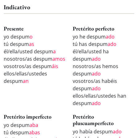
Indicativo
Presente
Pretérito perfecto
yo despum
o
yo he despum
ado
tú despum
as
tú has despum
ado
él/ella/usted despum
a
él/ella/usted ha
nosotros/as despum
amos
despum
ado
vosotros/as despum
áis
nosotros/as hemos
ellos/ellas/ustedes
despum
ado
despum
an
vosotros/as habéis
despum
ado
ellos/ellas/ustedes han
despum
ado
Pretérito imperfecto
Pretérito
pluscuamperfecto
yo despum
aba
yo había despum
ado
tú despum
abas