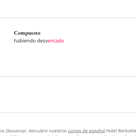
Compuesto
habiendo desv
entado
rbo
Desventar
, descubre nuestros
cursos de español
Hotel Borbolló