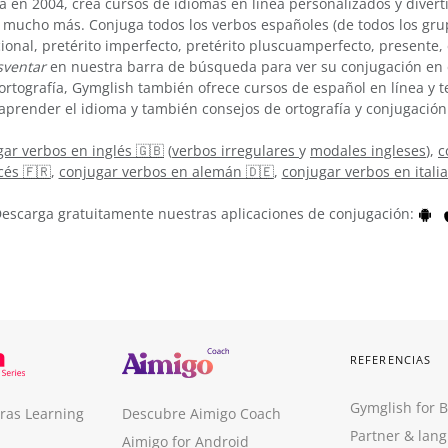
 en 2004, crea cursos de idiomas en línea personalizados y divert
 mucho más. Conjuga todos los verbos españoles (de todos los grup
cional, pretérito imperfecto, pretérito pluscuamperfecto, presente
sventar
en nuestra barra de búsqueda para ver su conjugación en 
ortografía, Gymglish también ofrece cursos de español en línea y
aprender el idioma y también consejos de ortografía y conjugación
ar verbos en inglés 🇬🇧
(
verbos irregulares
y
modales ingleses
),
c
cés 🇫🇷
,
conjugar verbos en alemán 🇩🇪
,
conjugar verbos en itali
escarga gratuitamente nuestras aplicaciones de conjugación:
REFERENCIAS
Gymglish for 
ras Learning
Descubre Aimigo Coach
Partner & lan
Aimigo for Android