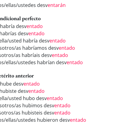
los/ellas/ustedes desv
entarán
ndicional perfecto
 habría desv
entado
 habrías desv
entado
/ella/usted habría desv
entado
sotros/as habríamos desv
entado
sotros/as habríais desv
entado
los/ellas/ustedes habrían desv
entado
etérito anterior
 hube desv
entado
 hubiste desv
entado
/ella/usted hubo desv
entado
sotros/as hubimos desv
entado
sotros/as hubisteis desv
entado
los/ellas/ustedes hubieron desv
entado