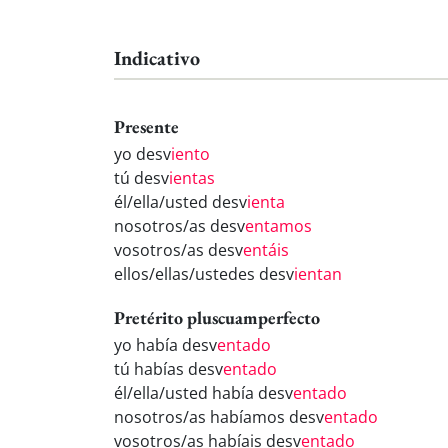
Indicativo
Presente
yo desv
iento
tú desv
ientas
él/ella/usted desv
ienta
nosotros/as desv
entamos
vosotros/as desv
entáis
ellos/ellas/ustedes desv
ientan
Pretérito pluscuamperfecto
yo había desv
entado
tú habías desv
entado
él/ella/usted había desv
entado
nosotros/as habíamos desv
entado
vosotros/as habíais desv
entado