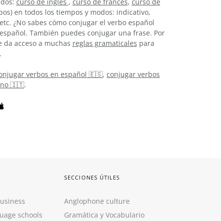
idos:
curso de inglés
,
curso de francés
,
curso de
os) en todos los tiempos y modos: indicativo,
, etc. ¿No sabes cómo conjugar el verbo español
español. También puedes conjugar una frase. Por
 te da acceso a muchas
reglas gramaticales
para
.
onjugar verbos en español 🇪🇸
,
conjugar verbos
ano 🇮🇹
.
SECCIONES ÚTILES
Business
Anglophone culture
guage schools
Gramática y Vocabulario