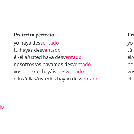
Pretérito perfecto
Pr
yo haya desv
entado
yo
tú hayas desv
entado
tú
él/ella/usted haya desv
entado
él
nosotros/as hayamos desv
entado
no
vosotros/as hayáis desv
entado
vo
ellos/ellas/ustedes hayan desv
entado
el
do