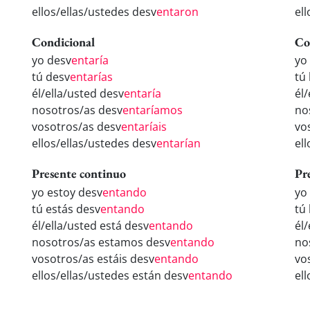
ellos/ellas/ustedes desv
entaron
el
Condicional
Co
yo desv
entaría
yo
tú desv
entarías
tú
él/ella/usted desv
entaría
él
nosotros/as desv
entaríamos
no
vosotros/as desv
entaríais
vo
ellos/ellas/ustedes desv
entarían
el
Presente continuo
Pr
yo estoy desv
entando
yo
tú estás desv
entando
tú
él/ella/usted está desv
entando
él
nosotros/as estamos desv
entando
no
vosotros/as estáis desv
entando
vo
ellos/ellas/ustedes están desv
entando
el