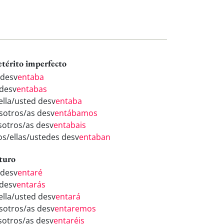
etérito imperfecto
 desv
entaba
 desv
entabas
/ella/usted desv
entaba
sotros/as desv
entábamos
sotros/as desv
entabais
los/ellas/ustedes desv
entaban
turo
 desv
entaré
 desv
entarás
/ella/usted desv
entará
sotros/as desv
entaremos
sotros/as desv
entaréis