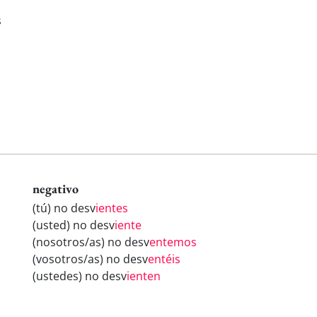
s
negativo
(tú) no desv
ientes
(usted) no desv
iente
(nosotros/as) no desv
entemos
(vosotros/as) no desv
entéis
(ustedes) no desv
ienten