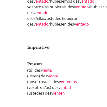
desv
entado
/hubiésemos desv
entado
vosotros/as hubierais desv
entado
/hubiesei
desv
entado
ellos/ellas/ustedes hubieran
desv
entado
/hubiesen desv
entado
Imperativo
Presente
(tú) desv
ienta
(usted) desv
iente
(nosotros/as) desv
entemos
(vosotros/as) desv
entad
(ustedes) desv
ienten