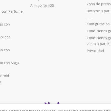
Zona de prens
Aimigo for iOS
Become a part
s con Perfume
----
Configuración
és con
Condiciones g
ol con
Condiciones g
venta a partic
án con
Privacidad
no con Saga
ndroid
S
ación, así como para fines de marketing. Para saber más, consulte nuestra
polít