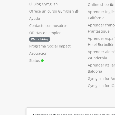
El Blog Gymglish
Online shop 🛍
Ofrece un curso Gymglish
🎁
Aprender inglé
California
Ayuda
Aprender franc
Contacte con nosotros
Frantastique
Ofertas de empleo
Aprender españ
We're hiring
Hotel Borbollón
Programa 'Social Impact'
Aprender alem
Asociación
Wunderbla
Status
Aprender italia
Baldoria
Gymglish for A
Gymglish for iO
Utilizamos cookies para mejorar su experiencia de naveg