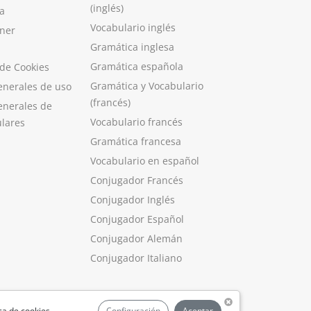
(inglés)
a
Vocabulario inglés
ner
Gramática inglesa
Gramática española
 de Cookies
Gramática y Vocabulario
enerales de uso
(francés)
enerales de
Vocabulario francés
ulares
Gramática francesa
Vocabulario en español
Conjugador Francés
Conjugador Inglés
Conjugador Español
Conjugador Alemán
Conjugador Italiano
ica de cookies
.
Configuración
Aceptar