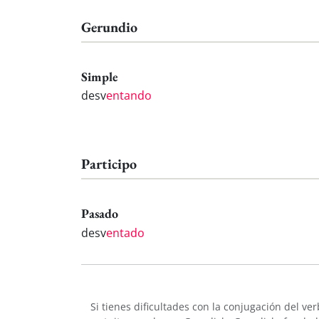
Gerundio
Simple
desv
entando
Participo
Pasado
desv
entado
Si tienes dificultades con la conjugación del ve