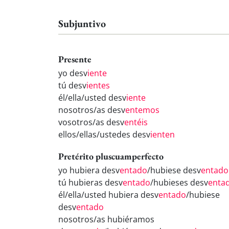
Subjuntivo
Presente
yo desv
iente
tú desv
ientes
él/ella/usted desv
iente
nosotros/as desv
entemos
vosotros/as desv
entéis
ellos/ellas/ustedes desv
ienten
Pretérito pluscuamperfecto
yo hubiera desv
entado
/hubiese desv
entado
tú hubieras desv
entado
/hubieses desv
enta
él/ella/usted hubiera desv
entado
/hubiese
desv
entado
nosotros/as hubiéramos