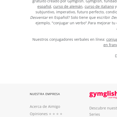
gratuito creado por Gymglish. Gymglish, fundada
español
,
curso de alemán
,
curso de italiano
y
subjuntivo, imperativo, futuro perfecto, condi
Desventar
en Español? Solo tiene que escribir
De
ejemplo, "conjugar un verbo".Para mejorar tu 
Nuestros conjugadores verbales en línea:
conjug
en fran
D
NUESTRA EMPRESA
Acerca de Aimigo
Descubre nuest
Opiniones
⭐️ ⭐️ ⭐️ ⭐️
Series