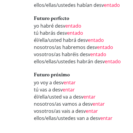
ellos/ellas/ustedes habían desv
entado
Futuro perfecto
yo habré desv
entado
tú habrás desv
entado
él/ella/usted habrá desv
entado
nosotros/as habremos desv
entado
vosotros/as habréis desv
entado
ellos/ellas/ustedes habrán desv
entado
Futuro próximo
yo voy a desv
entar
tú vas a desv
entar
él/ella/usted va a desv
entar
nosotros/as vamos a desv
entar
vosotros/as vais a desv
entar
ellos/ellas/ustedes van a desv
entar