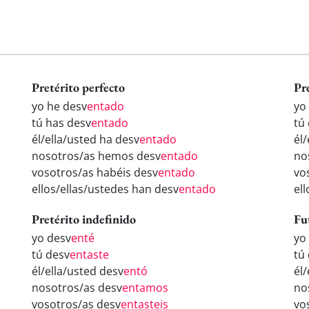
Pretérito perfecto
Pr
yo he desv
entado
yo
tú has desv
entado
tú
él/ella/usted ha desv
entado
él
nosotros/as hemos desv
entado
no
vosotros/as habéis desv
entado
vo
ellos/ellas/ustedes han desv
entado
el
Pretérito indefinido
Fu
yo desv
enté
yo
tú desv
entaste
tú
él/ella/usted desv
entó
él
nosotros/as desv
entamos
no
vosotros/as desv
entasteis
vo