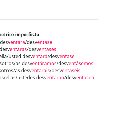
etérito imperfecto
 desv
entara
/desv
entase
 desv
entaras
/desv
entases
/ella/usted desv
entara
/desv
entase
sotros/as desv
entáramos
/desv
entásemos
sotros/as desv
entarais
/desv
entaseis
los/ellas/ustedes desv
entaran
/desv
entasen