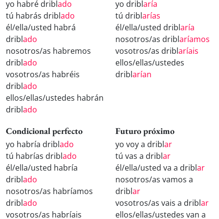
yo habré dribl
ado
yo dribl
aría
tú habrás dribl
ado
tú dribl
arías
él/ella/usted habrá
él/ella/usted dribl
aría
dribl
ado
nosotros/as dribl
aríamos
nosotros/as habremos
vosotros/as dribl
aríais
dribl
ado
ellos/ellas/ustedes
vosotros/as habréis
dribl
arían
dribl
ado
ellos/ellas/ustedes habrán
dribl
ado
Condicional perfecto
Futuro próximo
yo habría dribl
ado
yo voy a dribl
ar
tú habrías dribl
ado
tú vas a dribl
ar
él/ella/usted habría
él/ella/usted va a dribl
ar
dribl
ado
nosotros/as vamos a
nosotros/as habríamos
dribl
ar
dribl
ado
vosotros/as vais a dribl
ar
vosotros/as habríais
ellos/ellas/ustedes van a