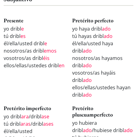
Presente
Pretérito perfecto
yo dribl
e
yo haya dribl
ado
tú dribl
es
tú hayas dribl
ado
él/ella/usted dribl
e
él/ella/usted haya
nosotros/as dribl
emos
dribl
ado
vosotros/as dribl
éis
nosotros/as hayamos
ellos/ellas/ustedes dribl
en
dribl
ado
vosotros/as hayáis
dribl
ado
ellos/ellas/ustedes hayan
dribl
ado
Pretérito imperfecto
Pretérito
pluscuamperfecto
yo dribl
ara
/dribl
ase
yo hubiera
tú dribl
aras
/dribl
ases
dribl
ado
/hubiese dribl
ado
él/ella/usted