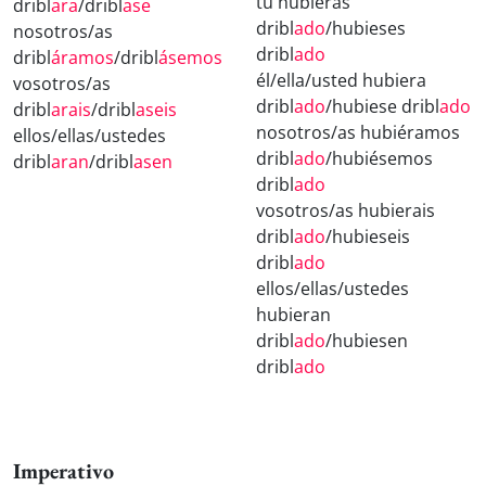
tú hubieras
dribl
ara
/dribl
ase
dribl
ado
/hubieses
nosotros/as
dribl
ado
dribl
áramos
/dribl
ásemos
él/ella/usted hubiera
vosotros/as
dribl
ado
/hubiese dribl
ado
dribl
arais
/dribl
aseis
nosotros/as hubiéramos
ellos/ellas/ustedes
dribl
ado
/hubiésemos
dribl
aran
/dribl
asen
dribl
ado
vosotros/as hubierais
dribl
ado
/hubieseis
dribl
ado
ellos/ellas/ustedes
hubieran
dribl
ado
/hubiesen
dribl
ado
Imperativo