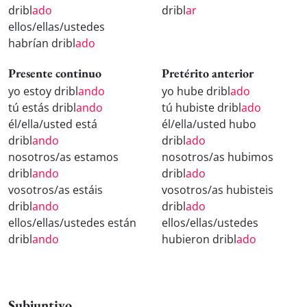
dribl
ado
dribl
ar
ellos/ellas/ustedes
habrían dribl
ado
Presente continuo
Pretérito anterior
yo estoy dribl
ando
yo hube dribl
ado
tú estás dribl
ando
tú hubiste dribl
ado
él/ella/usted está
él/ella/usted hubo
dribl
ando
dribl
ado
nosotros/as estamos
nosotros/as hubimos
dribl
ando
dribl
ado
vosotros/as estáis
vosotros/as hubisteis
dribl
ando
dribl
ado
ellos/ellas/ustedes están
ellos/ellas/ustedes
dribl
ando
hubieron dribl
ado
Subjuntivo