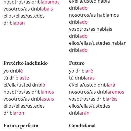
él/ella/usted había
nosotros/as dribl
ábamos
dribl
ado
vosotros/as dribl
abais
nosotros/as habíamos
ellos/ellas/ustedes
dribl
ado
dribl
aban
vosotros/as habíais
dribl
ado
ellos/ellas/ustedes habían
dribl
ado
Pretérito indefinido
Futuro
yo dribl
é
yo dribl
aré
tú dribl
aste
tú dribl
arás
él/ella/usted dribl
ó
él/ella/usted dribl
ará
nosotros/as dribl
amos
nosotros/as dribl
aremos
vosotros/as dribl
asteis
vosotros/as dribl
aréis
ellos/ellas/ustedes
ellos/ellas/ustedes
dribl
aron
dribl
arán
Futuro perfecto
Condicional