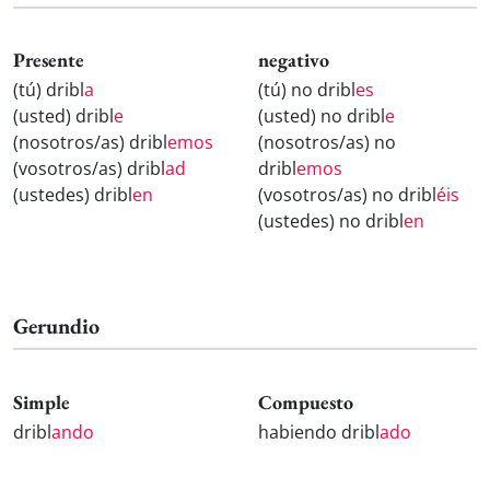
Presente
negativo
(tú) dribl
a
(tú) no dribl
es
(usted) dribl
e
(usted) no dribl
e
(nosotros/as) dribl
emos
(nosotros/as) no
(vosotros/as) dribl
ad
dribl
emos
(ustedes) dribl
en
(vosotros/as) no dribl
éis
(ustedes) no dribl
en
Gerundio
Simple
Compuesto
dribl
ando
habiendo dribl
ado