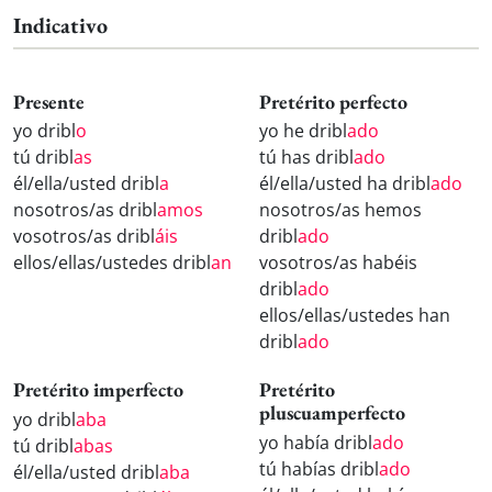
Indicativo
Presente
Pretérito perfecto
yo dribl
o
yo he dribl
ado
tú dribl
as
tú has dribl
ado
él/ella/usted dribl
a
él/ella/usted ha dribl
ado
nosotros/as dribl
amos
nosotros/as hemos
vosotros/as dribl
áis
dribl
ado
ellos/ellas/ustedes dribl
an
vosotros/as habéis
dribl
ado
ellos/ellas/ustedes han
dribl
ado
Pretérito imperfecto
Pretérito
pluscuamperfecto
yo dribl
aba
yo había dribl
ado
tú dribl
abas
tú habías dribl
ado
él/ella/usted dribl
aba