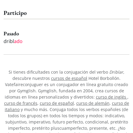
Participo
Pasado
dribl
ado
Si tienes dificultades con la conjugación del verbo
Driblar
,
descubre nuestros
cursos de español
Hotel Borbollón.
Vatefaireconjuguer es un conjugador en línea gratuito creado
por Gymglish. Gymglish, fundada en 2004, crea cursos de
idiomas en línea personalizados y divertidos:
curso de inglés
,
curso de francés
,
curso de español
,
curso de alemán
,
curso de
italiano
y mucho más. Conjuga todos los verbos españoles (de
todos los grupos) en todos los tiempos y modos: indicativo,
subjuntivo, imperativo, futuro perfecto, condicional, pretérito
imperfecto, pretérito pluscuamperfecto, presente, etc. ¿No