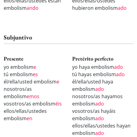
ellos/ellas/ustedes están
ellos/ellas/ustedes
embolism
ando
hubieron embolism
ado
Subjuntivo
Presente
Pretérito perfecto
yo embolism
e
yo haya embolism
ado
tú embolism
es
tú hayas embolism
ado
él/ella/usted embolism
e
él/ella/usted haya
nosotros/as
embolism
ado
embolism
emos
nosotros/as hayamos
vosotros/as embolism
éis
embolism
ado
ellos/ellas/ustedes
vosotros/as hayáis
embolism
en
embolism
ado
ellos/ellas/ustedes hayan
embolism
ado