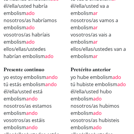
él/ella/usted habría
él/ella/usted va a
embolism
ado
embolism
ar
nosotros/as habríamos
nosotros/as vamos a
embolism
ado
embolism
ar
vosotros/as habríais
vosotros/as vais a
embolism
ado
embolism
ar
ellos/ellas/ustedes
ellos/ellas/ustedes van a
habrían embolism
ado
embolism
ar
Presente continuo
Pretérito anterior
yo estoy embolism
ando
yo hube embolism
ado
tú estás embolism
ando
tú hubiste embolism
ado
él/ella/usted está
él/ella/usted hubo
embolism
ando
embolism
ado
nosotros/as estamos
nosotros/as hubimos
embolism
ando
embolism
ado
vosotros/as estáis
vosotros/as hubisteis
embolism
ando
embolism
ado