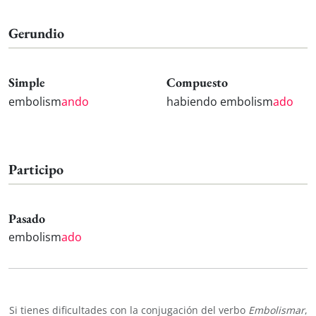
Gerundio
Simple
Compuesto
embolism
ando
habiendo embolism
ado
Participo
Pasado
embolism
ado
Si tienes dificultades con la conjugación del verbo
Embolismar
,