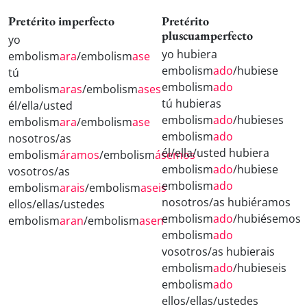
Pretérito imperfecto
Pretérito
pluscuamperfecto
yo
yo hubiera
embolism
ara
/embolism
ase
embolism
ado
/hubiese
tú
embolism
ado
embolism
aras
/embolism
ases
tú hubieras
él/ella/usted
embolism
ado
/hubieses
embolism
ara
/embolism
ase
embolism
ado
nosotros/as
él/ella/usted hubiera
embolism
áramos
/embolism
ásemos
embolism
ado
/hubiese
vosotros/as
embolism
ado
embolism
arais
/embolism
aseis
nosotros/as hubiéramos
ellos/ellas/ustedes
embolism
ado
/hubiésemos
embolism
aran
/embolism
asen
embolism
ado
vosotros/as hubierais
embolism
ado
/hubieseis
embolism
ado
ellos/ellas/ustedes