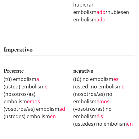
hubieran
embolism
ado
/hubiesen
embolism
ado
Imperativo
Presente
negativo
(tú) embolism
a
(tú) no embolism
es
(usted) embolism
e
(usted) no embolism
e
(nosotros/as)
(nosotros/as) no
embolism
emos
embolism
emos
(vosotros/as) embolism
ad
(vosotros/as) no
(ustedes) embolism
en
embolism
éis
(ustedes) no embolism
en