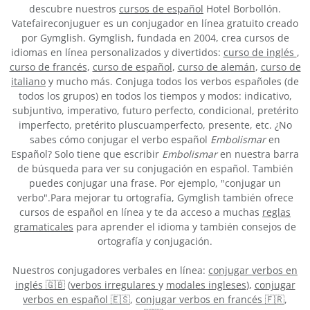
descubre nuestros
cursos de español
Hotel Borbollón.
Vatefaireconjuguer es un conjugador en línea gratuito creado
por Gymglish. Gymglish, fundada en 2004, crea cursos de
idiomas en línea personalizados y divertidos:
curso de inglés
,
curso de francés
,
curso de español
,
curso de alemán
,
curso de
italiano
y mucho más. Conjuga todos los verbos españoles (de
todos los grupos) en todos los tiempos y modos: indicativo,
subjuntivo, imperativo, futuro perfecto, condicional, pretérito
imperfecto, pretérito pluscuamperfecto, presente, etc. ¿No
sabes cómo conjugar el verbo español
Embolismar
en
Español? Solo tiene que escribir
Embolismar
en nuestra barra
de búsqueda para ver su conjugación en español. También
puedes conjugar una frase. Por ejemplo, "conjugar un
verbo".Para mejorar tu ortografía, Gymglish también ofrece
cursos de español en línea y te da acceso a muchas
reglas
gramaticales
para aprender el idioma y también consejos de
ortografía y conjugación.
Nuestros conjugadores verbales en línea:
conjugar verbos en
inglés 🇬🇧
(
verbos irregulares
y
modales ingleses
),
conjugar
verbos en español 🇪🇸
,
conjugar verbos en francés 🇫🇷
,