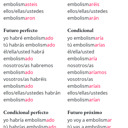
embolism
asteis
embolism
aréis
ellos/ellas/ustedes
ellos/ellas/ustedes
embolism
aron
embolism
arán
Futuro perfecto
Condicional
yo habré embolism
ado
yo embolism
aría
tú habrás embolism
ado
tú embolism
arías
él/ella/usted habrá
él/ella/usted
embolism
ado
embolism
aría
nosotros/as habremos
nosotros/as
embolism
ado
embolism
aríamos
vosotros/as habréis
vosotros/as
embolism
ado
embolism
aríais
ellos/ellas/ustedes habrán
ellos/ellas/ustedes
embolism
ado
embolism
arían
Condicional perfecto
Futuro próximo
yo habría embolism
ado
yo voy a embolism
ar
tú habrías embolism
ado
tú vas a embolism
ar