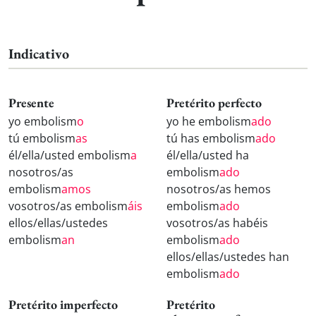
Indicativo
Presente
Pretérito perfecto
yo embolism
o
yo he embolism
ado
tú embolism
as
tú has embolism
ado
él/ella/usted embolism
a
él/ella/usted ha
nosotros/as
embolism
ado
embolism
amos
nosotros/as hemos
vosotros/as embolism
áis
embolism
ado
ellos/ellas/ustedes
vosotros/as habéis
embolism
an
embolism
ado
ellos/ellas/ustedes han
embolism
ado
Pretérito imperfecto
Pretérito