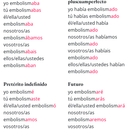
pluscuamperfecto
yo embolism
aba
yo había embolism
ado
tú embolism
abas
tú habías embolism
ado
él/ella/usted
él/ella/usted había
embolism
aba
embolism
ado
nosotros/as
nosotros/as habíamos
embolism
ábamos
embolism
ado
vosotros/as
vosotros/as habíais
embolism
abais
embolism
ado
ellos/ellas/ustedes
ellos/ellas/ustedes habían
embolism
aban
embolism
ado
Pretérito indefinido
Futuro
yo embolism
é
yo embolism
aré
tú embolism
aste
tú embolism
arás
él/ella/usted embolism
ó
él/ella/usted embolism
ará
nosotros/as
nosotros/as
embolism
amos
embolism
aremos
vosotros/as
vosotros/as