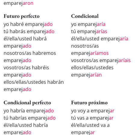
emparej
aron
Futuro perfecto
Condicional
yo habré emparej
ado
yo emparej
aría
tú habrás emparej
ado
tú emparej
arías
él/ella/usted habrá
él/ella/usted emparej
aría
emparej
ado
nosotros/as
nosotros/as habremos
emparej
aríamos
emparej
ado
vosotros/as emparej
aríais
vosotros/as habréis
ellos/ellas/ustedes
emparej
ado
emparej
arían
ellos/ellas/ustedes habrán
emparej
ado
Condicional perfecto
Futuro próximo
yo habría emparej
ado
yo voy a emparej
ar
tú habrías emparej
ado
tú vas a emparej
ar
él/ella/usted habría
él/ella/usted va a
emparej
ado
emparej
ar