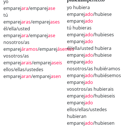
yo
yo hubiera
emparej
ara
/emparej
ase
emparej
ado
/hubiese
tú
emparej
ado
emparej
aras
/emparej
ases
tú hubieras
él/ella/usted
emparej
ado
/hubieses
emparej
ara
/emparej
ase
emparej
ado
nosotros/as
él/ella/usted hubiera
emparej
áramos
/emparej
ásemos
emparej
ado
/hubiese
vosotros/as
emparej
ado
emparej
arais
/emparej
aseis
nosotros/as hubiéramos
ellos/ellas/ustedes
emparej
ado
/hubiésemos
emparej
aran
/emparej
asen
emparej
ado
vosotros/as hubierais
emparej
ado
/hubieseis
emparej
ado
ellos/ellas/ustedes
hubieran
emparej
ado
/hubiesen