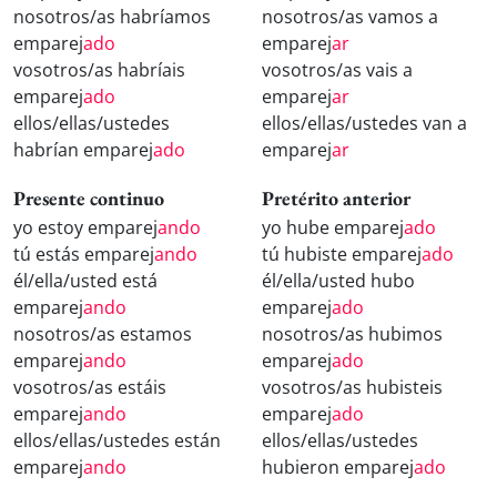
nosotros/as habríamos
nosotros/as vamos a
emparej
ado
emparej
ar
vosotros/as habríais
vosotros/as vais a
emparej
ado
emparej
ar
ellos/ellas/ustedes
ellos/ellas/ustedes van a
habrían emparej
ado
emparej
ar
Presente continuo
Pretérito anterior
yo estoy emparej
ando
yo hube emparej
ado
tú estás emparej
ando
tú hubiste emparej
ado
él/ella/usted está
él/ella/usted hubo
emparej
ando
emparej
ado
nosotros/as estamos
nosotros/as hubimos
emparej
ando
emparej
ado
vosotros/as estáis
vosotros/as hubisteis
emparej
ando
emparej
ado
ellos/ellas/ustedes están
ellos/ellas/ustedes
emparej
ando
hubieron emparej
ado