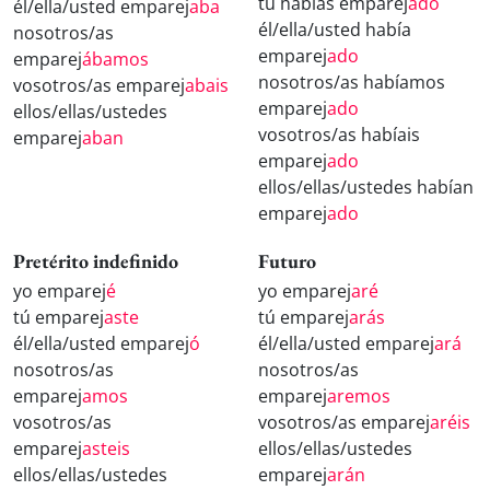
tú habías emparej
ado
él/ella/usted emparej
aba
él/ella/usted había
nosotros/as
emparej
ado
emparej
ábamos
nosotros/as habíamos
vosotros/as emparej
abais
emparej
ado
ellos/ellas/ustedes
vosotros/as habíais
emparej
aban
emparej
ado
ellos/ellas/ustedes habían
emparej
ado
Pretérito indefinido
Futuro
yo emparej
é
yo emparej
aré
tú emparej
aste
tú emparej
arás
él/ella/usted emparej
ó
él/ella/usted emparej
ará
nosotros/as
nosotros/as
emparej
amos
emparej
aremos
vosotros/as
vosotros/as emparej
aréis
emparej
asteis
ellos/ellas/ustedes
ellos/ellas/ustedes
emparej
arán