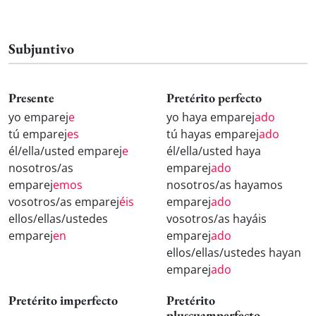
Subjuntivo
Presente
Pretérito perfecto
yo emparej
e
yo haya emparej
ado
tú emparej
es
tú hayas emparej
ado
él/ella/usted emparej
e
él/ella/usted haya
nosotros/as
emparej
ado
emparej
emos
nosotros/as hayamos
vosotros/as emparej
éis
emparej
ado
ellos/ellas/ustedes
vosotros/as hayáis
emparej
en
emparej
ado
ellos/ellas/ustedes hayan
emparej
ado
Pretérito imperfecto
Pretérito
pluscuamperfecto