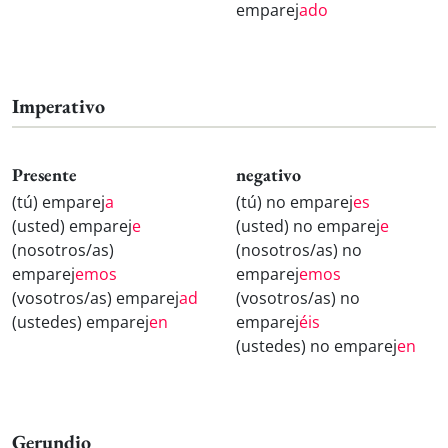
emparej
ado
Imperativo
Presente
negativo
(tú) emparej
a
(tú) no emparej
es
(usted) emparej
e
(usted) no emparej
e
(nosotros/as)
(nosotros/as) no
emparej
emos
emparej
emos
(vosotros/as) emparej
ad
(vosotros/as) no
(ustedes) emparej
en
emparej
éis
(ustedes) no emparej
en
Gerundio