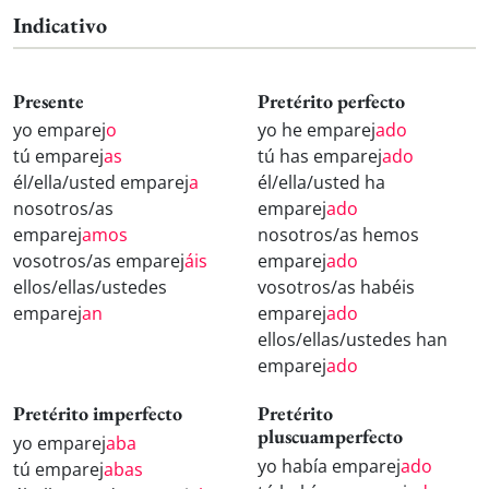
Indicativo
Presente
Pretérito perfecto
yo emparej
o
yo he emparej
ado
tú emparej
as
tú has emparej
ado
él/ella/usted emparej
a
él/ella/usted ha
nosotros/as
emparej
ado
emparej
amos
nosotros/as hemos
vosotros/as emparej
áis
emparej
ado
ellos/ellas/ustedes
vosotros/as habéis
emparej
an
emparej
ado
ellos/ellas/ustedes han
emparej
ado
Pretérito imperfecto
Pretérito
pluscuamperfecto
yo emparej
aba
yo había emparej
ado
tú emparej
abas