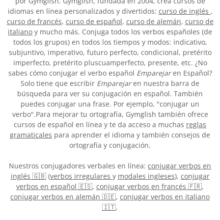
por Gymglish. Gymglish, fundada en 2004, crea cursos de
idiomas en línea personalizados y divertidos:
curso de inglés
,
curso de francés
,
curso de español
,
curso de alemán
,
curso de
italiano
y mucho más. Conjuga todos los verbos españoles (de
todos los grupos) en todos los tiempos y modos: indicativo,
subjuntivo, imperativo, futuro perfecto, condicional, pretérito
imperfecto, pretérito pluscuamperfecto, presente, etc. ¿No
sabes cómo conjugar el verbo español
Emparejar
en Español?
Solo tiene que escribir
Emparejar
en nuestra barra de
búsqueda para ver su conjugación en español. También
puedes conjugar una frase. Por ejemplo, "conjugar un
verbo".Para mejorar tu ortografía, Gymglish también ofrece
cursos de español en línea y te da acceso a muchas
reglas
gramaticales
para aprender el idioma y también consejos de
ortografía y conjugación.
Nuestros conjugadores verbales en línea:
conjugar verbos en
inglés 🇬🇧
(
verbos irregulares
y
modales ingleses
),
conjugar
verbos en español 🇪🇸
,
conjugar verbos en francés 🇫🇷
,
conjugar verbos en alemán 🇩🇪
,
conjugar verbos en italiano
🇮🇹
.