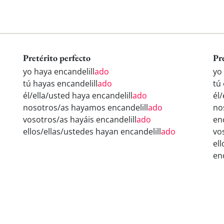
Pretérito perfecto
Pr
yo haya encandelill
ado
yo
tú hayas encandelill
ado
tú 
él/ella/usted haya encandelill
ado
él/
nosotros/as hayamos encandelill
ado
no
vosotros/as hayáis encandelill
ado
en
ellos/ellas/ustedes hayan encandelill
ado
vo
el
en