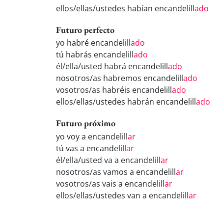
ellos/ellas/ustedes habían encandelill
ado
Futuro perfecto
yo habré encandelill
ado
tú habrás encandelill
ado
él/ella/usted habrá encandelill
ado
nosotros/as habremos encandelill
ado
vosotros/as habréis encandelill
ado
ellos/ellas/ustedes habrán encandelill
ado
Futuro próximo
yo voy a encandelill
ar
tú vas a encandelill
ar
él/ella/usted va a encandelill
ar
nosotros/as vamos a encandelill
ar
vosotros/as vais a encandelill
ar
ellos/ellas/ustedes van a encandelill
ar