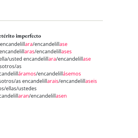
etérito imperfecto
 encandelill
ara
/encandelill
ase
encandelill
aras
/encandelill
ases
ella/usted encandelill
ara
/encandelill
ase
sotros/as
candelill
áramos
/encandelill
ásemos
sotros/as encandelill
arais
/encandelill
aseis
los/ellas/ustedes
candelill
aran
/encandelill
asen