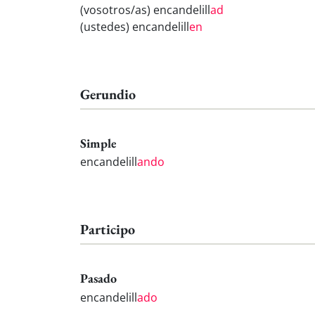
(vosotros/as) encandelill
ad
(ustedes) encandelill
en
Gerundio
Simple
encandelill
ando
Participo
Pasado
encandelill
ado