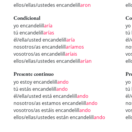
ellos/ellas/ustedes encandelill
aron
ell
Condicional
Co
yo encandelill
aría
yo
tú encandelill
arías
tú
él/ella/usted encandelill
aría
él/
nosotros/as encandelill
aríamos
no
vosotros/as encandelill
aríais
vo
ellos/ellas/ustedes encandelill
arían
el
Presente continuo
Pr
yo estoy encandelill
ando
yo
tú estás encandelill
ando
tú
él/ella/usted está encandelill
ando
él
nosotros/as estamos encandelill
ando
no
vosotros/as estáis encandelill
ando
vo
ellos/ellas/ustedes están encandelill
ando
el