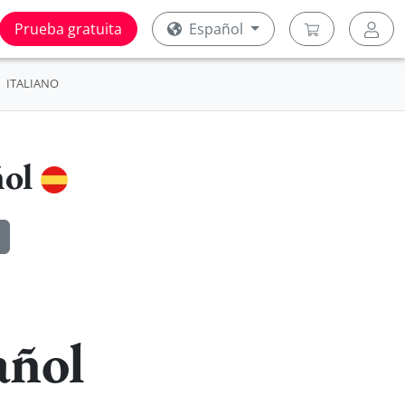
Prueba gratuita
Español
ITALIANO
ñol
añol