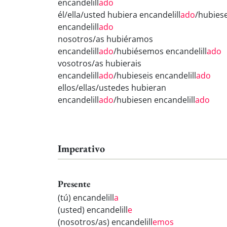
encandelill
ado
él/ella/usted hubiera encandelill
ado
/hubies
encandelill
ado
nosotros/as hubiéramos
encandelill
ado
/hubiésemos encandelill
ado
vosotros/as hubierais
encandelill
ado
/hubieseis encandelill
ado
ellos/ellas/ustedes hubieran
encandelill
ado
/hubiesen encandelill
ado
Imperativo
Presente
(tú) encandelill
a
(usted) encandelill
e
(nosotros/as) encandelill
emos