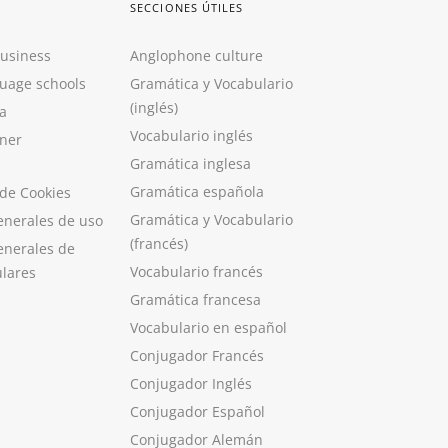
SECCIONES ÚTILES
Business
Anglophone culture
guage schools
Gramática y Vocabulario
(inglés)
a
Vocabulario inglés
ner
Gramática inglesa
Gramática española
 de Cookies
Gramática y Vocabulario
enerales de uso
(francés)
enerales de
Vocabulario francés
ulares
Gramática francesa
Vocabulario en español
Conjugador Francés
Conjugador Inglés
Conjugador Español
Conjugador Alemán