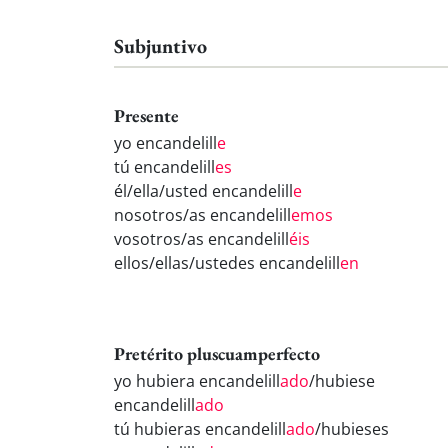
Subjuntivo
Presente
yo encandelill
e
tú encandelill
es
él/ella/usted encandelill
e
nosotros/as encandelill
emos
vosotros/as encandelill
éis
ellos/ellas/ustedes encandelill
en
Pretérito pluscuamperfecto
yo hubiera encandelill
ado
/hubiese
encandelill
ado
tú hubieras encandelill
ado
/hubieses