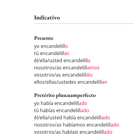
Indicativo
Presente
yo encandelill
o
tú encandelill
as
él/ella/usted encandelill
a
nosotros/as encandelill
amos
vosotros/as encandelill
áis
ellos/ellas/ustedes encandelill
an
Pretérito pluscuamperfecto
yo había encandelill
ado
tú habías encandelill
ado
él/ella/usted había encandelill
ado
nosotros/as habíamos encandelill
ado
vosotros/as habíais encandelill
ado