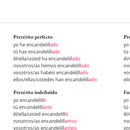
Pretérito perfecto
Pr
yo he encandelill
ado
yo
tú has encandelill
ado
tú 
él/ella/usted ha encandelill
ado
él/
nosotros/as hemos encandelill
ado
no
vosotros/as habéis encandelill
ado
vo
ellos/ellas/ustedes han encandelill
ado
ell
Pretérito indefinido
Fu
yo encandelill
é
yo
tú encandelill
aste
tú 
él/ella/usted encandelill
ó
él/
nosotros/as encandelill
amos
no
vosotros/as encandelill
asteis
vo