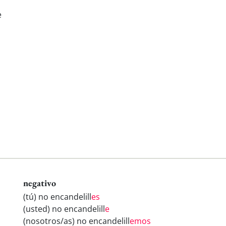
e
negativo
(tú) no encandelill
es
(usted) no encandelill
e
(nosotros/as) no encandelill
emos