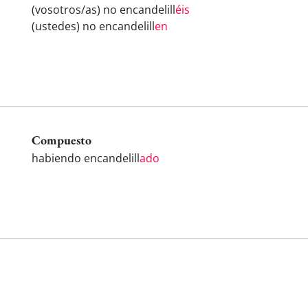
(vosotros/as) no encandelill
éis
(ustedes) no encandelill
en
Compuesto
habiendo encandelill
ado