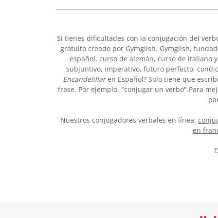
Si tienes dificultades con la conjugación del ver
gratuito creado por Gymglish. Gymglish, fundada
español
,
curso de alemán
,
curso de italiano
y
subjuntivo, imperativo, futuro perfecto, condi
Encandelillar
en Español? Solo tiene que escrib
frase. Por ejemplo, "conjugar un verbo".Para me
pa
Nuestros conjugadores verbales en línea:
conjug
en fran
D