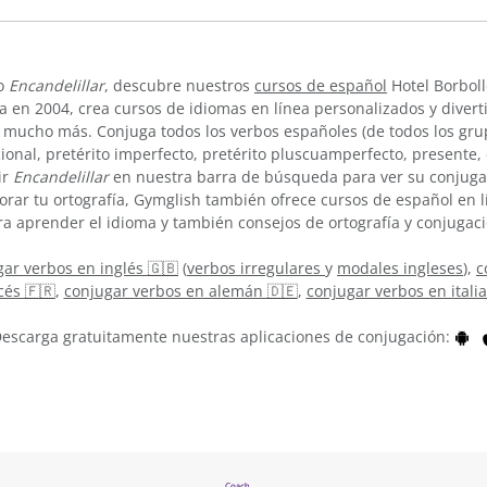
bo
Encandelillar
, descubre nuestros
cursos de español
Hotel Borboll
 en 2004, crea cursos de idiomas en línea personalizados y divert
 mucho más. Conjuga todos los verbos españoles (de todos los grup
cional, pretérito imperfecto, pretérito pluscuamperfecto, presente
ir
Encandelillar
en nuestra barra de búsqueda para ver su conjug
jorar tu ortografía, Gymglish también ofrece cursos de español en 
ra aprender el idioma y también consejos de ortografía y conjugaci
ar verbos en inglés 🇬🇧
(
verbos irregulares
y
modales ingleses
),
c
cés 🇫🇷
,
conjugar verbos en alemán 🇩🇪
,
conjugar verbos en itali
escarga gratuitamente nuestras aplicaciones de conjugación: