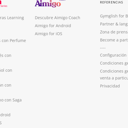
REFERENCIAS
Gymglish for 
ras Learning
Descubre Aimigo Coach
Partner & lan
Aimigo for Android
Zona de prens
Aimigo for iOS
Become a part
s con Perfume
----
Configuración
és con
Condiciones g
ol con
Condiciones g
venta a partic
án con
Privacidad
no con Saga
ndroid
S