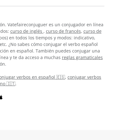
ón. Vatefaireconjuguer es un conjugador en línea
idos:
curso de inglés
,
curso de francés
,
curso de
os) en todos los tiempos y modos: indicativo,
, etc. ¿No sabes cómo conjugar el verbo español
ación en español. También puedes conjugar una
línea y te da acceso a muchas
reglas gramaticales
ón.
onjugar verbos en español 🇪🇸
,
conjugar verbos
ano 🇮🇹
.