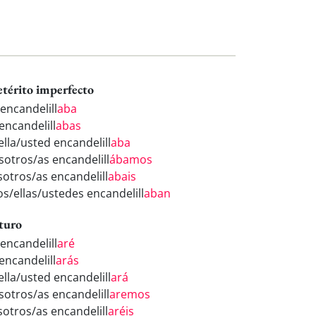
etérito imperfecto
 encandelill
aba
encandelill
abas
ella/usted encandelill
aba
sotros/as encandelill
ábamos
sotros/as encandelill
abais
os/ellas/ustedes encandelill
aban
turo
 encandelill
aré
encandelill
arás
ella/usted encandelill
ará
sotros/as encandelill
aremos
sotros/as encandelill
aréis