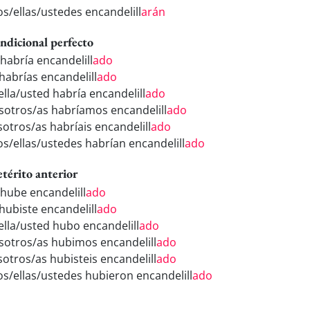
os/ellas/ustedes encandelill
arán
ndicional perfecto
 habría encandelill
ado
 habrías encandelill
ado
ella/usted habría encandelill
ado
sotros/as habríamos encandelill
ado
sotros/as habríais encandelill
ado
los/ellas/ustedes habrían encandelill
ado
etérito anterior
 hube encandelill
ado
 hubiste encandelill
ado
/ella/usted hubo encandelill
ado
sotros/as hubimos encandelill
ado
sotros/as hubisteis encandelill
ado
los/ellas/ustedes hubieron encandelill
ado