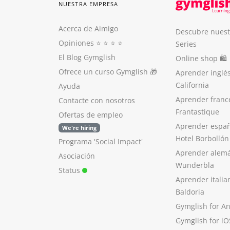
NUESTRA EMPRESA
Acerca de Aimigo
Descubre nuest
Opiniones
⭐️ ⭐️ ⭐️ ⭐️
Series
El Blog Gymglish
Online shop 🛍
Ofrece un curso Gymglish
🎁
Aprender inglé
California
Ayuda
Aprender franc
Contacte con nosotros
Frantastique
Ofertas de empleo
Aprender españ
We're hiring
Hotel Borbollón
Programa 'Social Impact'
Aprender alem
Asociación
Wunderbla
Status
Aprender italia
Baldoria
Gymglish for A
Gymglish for iO