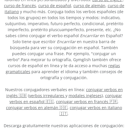
curso de francés
,
curso de español
,
curso de alemán
,
curso de
italiano
y mucho más. Conjuga todos los verbos españoles (de
todos los grupos) en todos los tiempos y modos: indicativo,
subjuntivo, imperativo, futuro perfecto, condicional, pretérito
imperfecto, pretérito pluscuamperfecto, presente, etc. ¿No
sabes cómo conjugar el verbo español
Encarrilar
en Español?
Solo tiene que escribir
Encarrilar
en nuestra barra de
búsqueda para ver su conjugación en español. También
puedes conjugar una frase. Por ejemplo, "conjugar un
verbo".Para mejorar tu ortografía, Gymglish también ofrece
cursos de español en línea y te da acceso a muchas
reglas
gramaticales
para aprender el idioma y también consejos de
ortografía y conjugación.
Nuestros conjugadores verbales en línea:
conjugar verbos en
inglés 🇬🇧
(
verbos irregulares
y
modales ingleses
),
conjugar
verbos en español 🇪🇸
,
conjugar verbos en francés 🇫🇷
,
conjugar verbos en alemán 🇩🇪
,
conjugar verbos en italiano
🇮🇹
.
Descarga gratuitamente nuestras aplicaciones de conjugación: