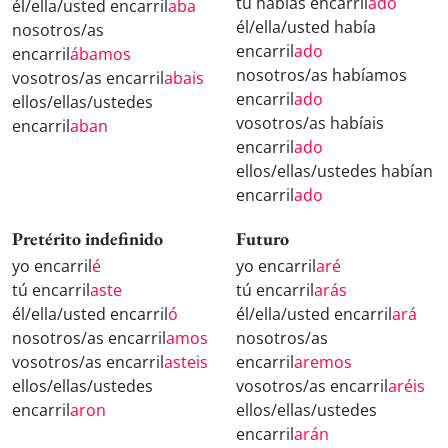
tú habías encarril
ado
él/ella/usted encarril
aba
él/ella/usted había
nosotros/as
encarril
ado
encarril
ábamos
nosotros/as habíamos
vosotros/as encarril
abais
encarril
ado
ellos/ellas/ustedes
vosotros/as habíais
encarril
aban
encarril
ado
ellos/ellas/ustedes habían
encarril
ado
Pretérito indefinido
Futuro
yo encarril
é
yo encarril
aré
tú encarril
aste
tú encarril
arás
él/ella/usted encarril
ó
él/ella/usted encarril
ará
nosotros/as encarril
amos
nosotros/as
vosotros/as encarril
asteis
encarril
aremos
ellos/ellas/ustedes
vosotros/as encarril
aréis
encarril
aron
ellos/ellas/ustedes
encarril
arán