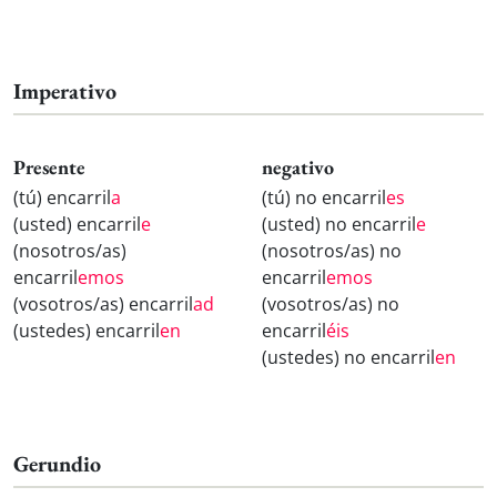
Imperativo
Presente
negativo
(tú) encarril
a
(tú) no encarril
es
(usted) encarril
e
(usted) no encarril
e
(nosotros/as)
(nosotros/as) no
encarril
emos
encarril
emos
(vosotros/as) encarril
ad
(vosotros/as) no
(ustedes) encarril
en
encarril
éis
(ustedes) no encarril
en
Gerundio