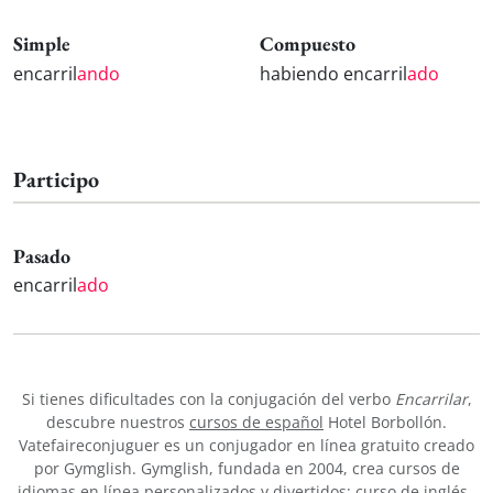
Simple
Compuesto
encarril
ando
habiendo encarril
ado
Participo
Pasado
encarril
ado
Si tienes dificultades con la conjugación del verbo
Encarrilar
,
descubre nuestros
cursos de español
Hotel Borbollón.
Vatefaireconjuguer es un conjugador en línea gratuito creado
por Gymglish. Gymglish, fundada en 2004, crea cursos de
idiomas en línea personalizados y divertidos:
curso de inglés
,