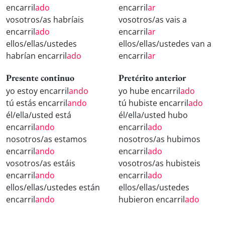
encarril
ado
encarril
ar
vosotros/as habríais
vosotros/as vais a
encarril
ado
encarril
ar
ellos/ellas/ustedes
ellos/ellas/ustedes van a
habrían encarril
ado
encarril
ar
Presente continuo
Pretérito anterior
yo estoy encarril
ando
yo hube encarril
ado
tú estás encarril
ando
tú hubiste encarril
ado
él/ella/usted está
él/ella/usted hubo
encarril
ando
encarril
ado
nosotros/as estamos
nosotros/as hubimos
encarril
ando
encarril
ado
vosotros/as estáis
vosotros/as hubisteis
encarril
ando
encarril
ado
ellos/ellas/ustedes están
ellos/ellas/ustedes
encarril
ando
hubieron encarril
ado