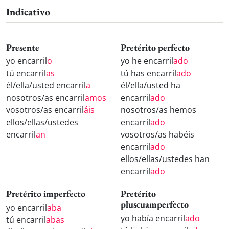
Indicativo
Presente
Pretérito perfecto
yo encarril
o
yo he encarril
ado
tú encarril
as
tú has encarril
ado
él/ella/usted encarril
a
él/ella/usted ha
nosotros/as encarril
amos
encarril
ado
vosotros/as encarril
áis
nosotros/as hemos
ellos/ellas/ustedes
encarril
ado
encarril
an
vosotros/as habéis
encarril
ado
ellos/ellas/ustedes han
encarril
ado
Pretérito imperfecto
Pretérito
pluscuamperfecto
yo encarril
aba
yo había encarril
ado
tú encarril
abas