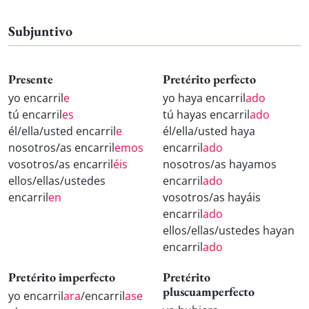
Subjuntivo
Presente
Pretérito perfecto
yo encarril
e
yo haya encarril
ado
tú encarril
es
tú hayas encarril
ado
él/ella/usted encarril
e
él/ella/usted haya
nosotros/as encarril
emos
encarril
ado
vosotros/as encarril
éis
nosotros/as hayamos
ellos/ellas/ustedes
encarril
ado
encarril
en
vosotros/as hayáis
encarril
ado
ellos/ellas/ustedes hayan
encarril
ado
Pretérito imperfecto
Pretérito
pluscuamperfecto
yo encarril
ara
/encarril
ase