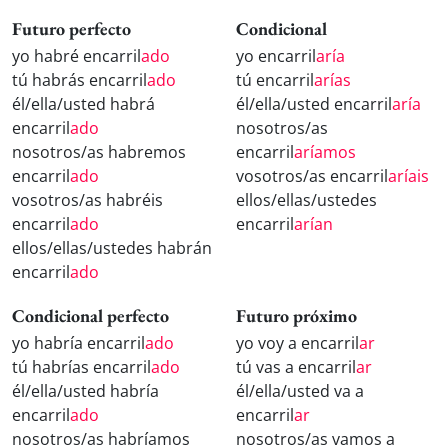
Futuro perfecto
Condicional
yo habré encarril
ado
yo encarril
aría
tú habrás encarril
ado
tú encarril
arías
él/ella/usted habrá
él/ella/usted encarril
aría
encarril
ado
nosotros/as
nosotros/as habremos
encarril
aríamos
encarril
ado
vosotros/as encarril
aríais
vosotros/as habréis
ellos/ellas/ustedes
encarril
ado
encarril
arían
ellos/ellas/ustedes habrán
encarril
ado
Condicional perfecto
Futuro próximo
yo habría encarril
ado
yo voy a encarril
ar
tú habrías encarril
ado
tú vas a encarril
ar
él/ella/usted habría
él/ella/usted va a
encarril
ado
encarril
ar
nosotros/as habríamos
nosotros/as vamos a