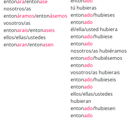
enton
ado
enton
ara
/enton
ase
tú hubieras
nosotros/as
enton
ado
/hubieses
enton
áramos
/enton
ásemos
enton
ado
vosotros/as
él/ella/usted hubiera
enton
arais
/enton
aseis
enton
ado
/hubiese
ellos/ellas/ustedes
enton
ado
enton
aran
/enton
asen
nosotros/as hubiéramos
enton
ado
/hubiésemos
enton
ado
vosotros/as hubierais
enton
ado
/hubieseis
enton
ado
ellos/ellas/ustedes
hubieran
enton
ado
/hubiesen
enton
ado