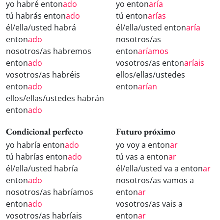
yo habré enton
ado
yo enton
aría
tú habrás enton
ado
tú enton
arías
él/ella/usted habrá
él/ella/usted enton
aría
enton
ado
nosotros/as
nosotros/as habremos
enton
aríamos
enton
ado
vosotros/as enton
aríais
vosotros/as habréis
ellos/ellas/ustedes
enton
ado
enton
arían
ellos/ellas/ustedes habrán
enton
ado
Condicional perfecto
Futuro próximo
yo habría enton
ado
yo voy a enton
ar
tú habrías enton
ado
tú vas a enton
ar
él/ella/usted habría
él/ella/usted va a enton
ar
enton
ado
nosotros/as vamos a
nosotros/as habríamos
enton
ar
enton
ado
vosotros/as vais a
vosotros/as habríais
enton
ar