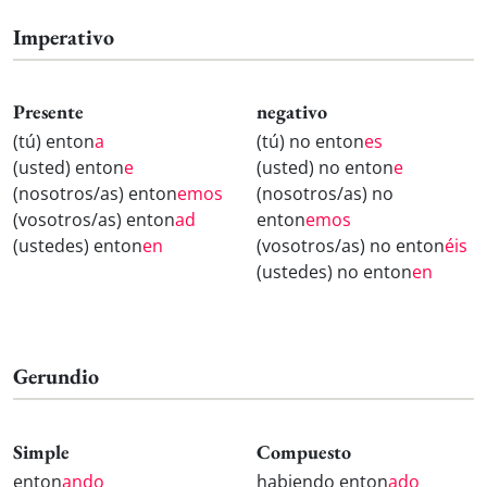
Imperativo
Presente
negativo
(tú) enton
a
(tú) no enton
es
(usted) enton
e
(usted) no enton
e
(nosotros/as) enton
emos
(nosotros/as) no
(vosotros/as) enton
ad
enton
emos
(ustedes) enton
en
(vosotros/as) no enton
éis
(ustedes) no enton
en
Gerundio
Simple
Compuesto
enton
ando
habiendo enton
ado