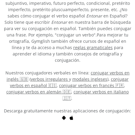
subjuntivo, imperativo, futuro perfecto, condicional, pretérito
imperfecto, pretérito pluscuamperfecto, presente, etc. ¿No
sabes cómo conjugar el verbo español
Entonar
en Español?
Solo tiene que escribir
Entonar
en nuestra barra de búsqueda
para ver su conjugación en español. También puedes conjugar
una frase. Por ejemplo, "conjugar un verbo".Para mejorar tu
ortografía, Gymglish también ofrece cursos de español en
línea y te da acceso a muchas
reglas gramaticales
para
aprender el idioma y también consejos de ortografía y
conjugación.
Nuestros conjugadores verbales en línea:
conjugar verbos en
inglés 🇬🇧
(
verbos irregulares
y
modales ingleses
),
conjugar
verbos en español 🇪🇸
,
conjugar verbos en francés 🇫🇷
,
conjugar verbos en alemán 🇩🇪
,
conjugar verbos en italiano
🇮🇹
.
Descarga gratuitamente nuestras aplicaciones de conjugación: