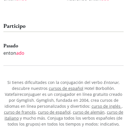
Participo
Pasado
enton
ado
Si tienes dificultades con la conjugación del verbo
Entonar
,
descubre nuestros
cursos de español
Hotel Borbollón.
Vatefaireconjuguer es un conjugador en línea gratuito creado
por Gymglish. Gymglish, fundada en 2004, crea cursos de
idiomas en línea personalizados y divertidos:
curso de inglés
,
curso de francés
,
curso de español
,
curso de alemán
,
curso de
italiano
y mucho más. Conjuga todos los verbos españoles (de
todos los grupos) en todos los tiempos y modos: indicativo,