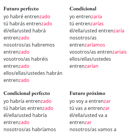
Futuro perfecto
Condicional
yo habré entren
zado
yo entren
zaría
tú habrás entren
zado
tú entren
zarías
él/ella/usted habrá
él/ella/usted entren
zaría
entren
zado
nosotros/as
nosotros/as habremos
entren
zaríamos
entren
zado
vosotros/as entren
zaríais
vosotros/as habréis
ellos/ellas/ustedes
entren
zado
entren
zarían
ellos/ellas/ustedes habrán
entren
zado
Condicional perfecto
Futuro próximo
yo habría entren
zado
yo voy a entren
zar
tú habrías entren
zado
tú vas a entren
zar
él/ella/usted habría
él/ella/usted va a
entren
zado
entren
zar
nosotros/as habríamos
nosotros/as vamos a