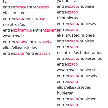
yo hubiera
tú
entren
zado
/hubiese
entren
zaras
/entren
zases
entren
zado
él/ella/usted
tú hubieras
entren
zara
/entren
zase
entren
zado
/hubieses
nosotros/as
entren
zado
entren
záramos
/entren
zásemos
él/ella/usted hubiera
vosotros/as
entren
zado
/hubiese
entren
zarais
/entren
zaseis
entren
zado
ellos/ellas/ustedes
nosotros/as hubiéramos
entren
zaran
/entren
zasen
entren
zado
/hubiésemos
entren
zado
vosotros/as hubierais
entren
zado
/hubieseis
entren
zado
ellos/ellas/ustedes
hubieran
entren
zado
/hubiesen
entren
zado