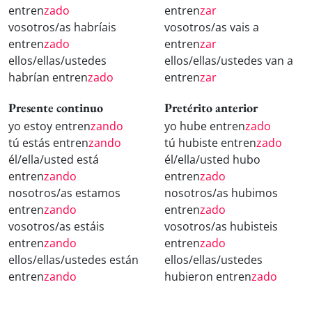
entren
zado
entren
zar
vosotros/as habríais
vosotros/as vais a
entren
zado
entren
zar
ellos/ellas/ustedes
ellos/ellas/ustedes van a
habrían entren
zado
entren
zar
Presente continuo
Pretérito anterior
yo estoy entren
zando
yo hube entren
zado
tú estás entren
zando
tú hubiste entren
zado
él/ella/usted está
él/ella/usted hubo
entren
zando
entren
zado
nosotros/as estamos
nosotros/as hubimos
entren
zando
entren
zado
vosotros/as estáis
vosotros/as hubisteis
entren
zando
entren
zado
ellos/ellas/ustedes están
ellos/ellas/ustedes
entren
zando
hubieron entren
zado