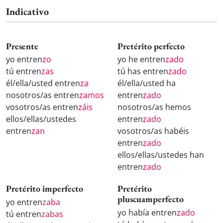
Indicativo
Presente
Pretérito perfecto
yo entren
zo
yo he entren
zado
tú entren
zas
tú has entren
zado
él/ella/usted entren
za
él/ella/usted ha
nosotros/as entren
zamos
entren
zado
vosotros/as entren
záis
nosotros/as hemos
ellos/ellas/ustedes
entren
zado
entren
zan
vosotros/as habéis
entren
zado
ellos/ellas/ustedes han
entren
zado
Pretérito imperfecto
Pretérito
pluscuamperfecto
yo entren
zaba
yo había entren
zado
tú entren
zabas