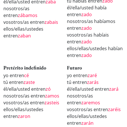
tú habías entren
zado
él/ella/usted entren
zaba
él/ella/usted había
nosotros/as
entren
zado
entren
zábamos
nosotros/as habíamos
vosotros/as entren
zabais
entren
zado
ellos/ellas/ustedes
vosotros/as habíais
entren
zaban
entren
zado
ellos/ellas/ustedes habían
entren
zado
Pretérito indefinido
Futuro
yo entren
cé
yo entren
zaré
tú entren
zaste
tú entren
zarás
él/ella/usted entren
zó
él/ella/usted entren
zará
nosotros/as entren
zamos
nosotros/as
vosotros/as entren
zasteis
entren
zaremos
ellos/ellas/ustedes
vosotros/as entren
zaréis
entren
zaron
ellos/ellas/ustedes
entren
zarán