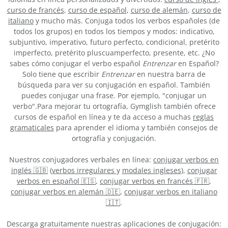
curso de francés
,
curso de español
,
curso de alemán
,
curso de
italiano
y mucho más. Conjuga todos los verbos españoles (de
todos los grupos) en todos los tiempos y modos: indicativo,
subjuntivo, imperativo, futuro perfecto, condicional, pretérito
imperfecto, pretérito pluscuamperfecto, presente, etc. ¿No
sabes cómo conjugar el verbo español
Entrenzar
en Español?
Solo tiene que escribir
Entrenzar
en nuestra barra de
búsqueda para ver su conjugación en español. También
puedes conjugar una frase. Por ejemplo, "conjugar un
verbo".Para mejorar tu ortografía, Gymglish también ofrece
cursos de español en línea y te da acceso a muchas
reglas
gramaticales
para aprender el idioma y también consejos de
ortografía y conjugación.
Nuestros conjugadores verbales en línea:
conjugar verbos en
inglés 🇬🇧
(
verbos irregulares
y
modales ingleses
),
conjugar
verbos en español 🇪🇸
,
conjugar verbos en francés 🇫🇷
,
conjugar verbos en alemán 🇩🇪
,
conjugar verbos en italiano
🇮🇹
.
Descarga gratuitamente nuestras aplicaciones de conjugación: