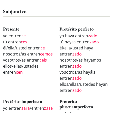
Subjuntivo
Presente
Pretérito perfecto
yo entren
ce
yo haya entren
zado
tú entren
ces
tú hayas entren
zado
él/ella/usted entren
ce
él/ella/usted haya
nosotros/as entren
cemos
entren
zado
vosotros/as entren
céis
nosotros/as hayamos
ellos/ellas/ustedes
entren
zado
entren
cen
vosotros/as hayáis
entren
zado
ellos/ellas/ustedes hayan
entren
zado
Pretérito imperfecto
Pretérito
pluscuamperfecto
yo entren
zara
/entren
zase