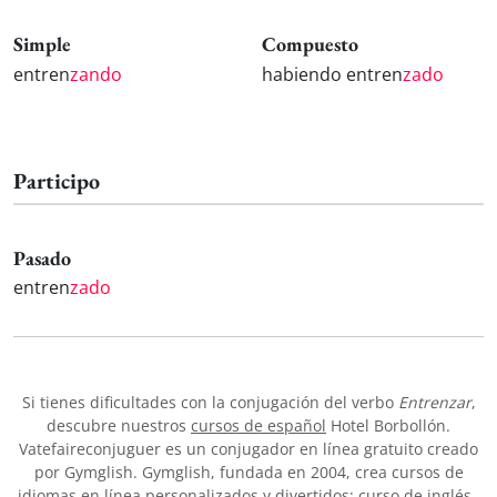
Simple
Compuesto
entren
zando
habiendo entren
zado
Participo
Pasado
entren
zado
Si tienes dificultades con la conjugación del verbo
Entrenzar
,
descubre nuestros
cursos de español
Hotel Borbollón.
Vatefaireconjuguer es un conjugador en línea gratuito creado
por Gymglish. Gymglish, fundada en 2004, crea cursos de
idiomas en línea personalizados y divertidos:
curso de inglés
,