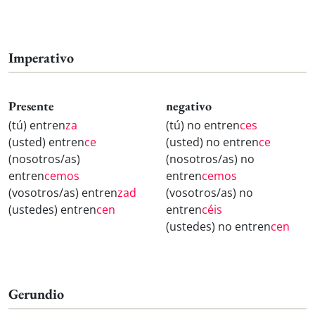
Imperativo
Presente
negativo
(tú) entren
za
(tú) no entren
ces
(usted) entren
ce
(usted) no entren
ce
(nosotros/as)
(nosotros/as) no
entren
cemos
entren
cemos
(vosotros/as) entren
zad
(vosotros/as) no
(ustedes) entren
cen
entren
céis
(ustedes) no entren
cen
Gerundio