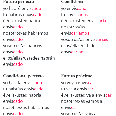
Futuro perfecto
Condicional
yo habré envis
cado
yo envis
caría
tú habrás envis
cado
tú envis
carías
él/ella/usted habrá
él/ella/usted envis
caría
envis
cado
nosotros/as
nosotros/as habremos
envis
caríamos
envis
cado
vosotros/as envis
caríais
vosotros/as habréis
ellos/ellas/ustedes
envis
cado
envis
carían
ellos/ellas/ustedes habrán
envis
cado
Condicional perfecto
Futuro próximo
yo habría envis
cado
yo voy a envis
car
tú habrías envis
cado
tú vas a envis
car
él/ella/usted habría
él/ella/usted va a envis
car
envis
cado
nosotros/as vamos a
nosotros/as habríamos
envis
car
envis
cado
vosotros/as vais a