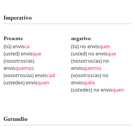
Imperativo
Presente
negativo
(tú) envis
ca
(tú) no envis
ques
(usted) envis
que
(usted) no envis
que
(nosotros/as)
(nosotros/as) no
envis
quemos
envis
quemos
(vosotros/as) envis
cad
(vosotros/as) no
(ustedes) envis
quen
envis
quéis
(ustedes) no envis
quen
Gerundio