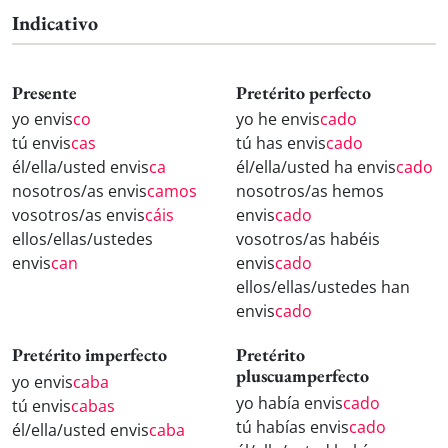
Indicativo
Presente
Pretérito perfecto
yo envis
co
yo he envis
cado
tú envis
cas
tú has envis
cado
él/ella/usted envis
ca
él/ella/usted ha envis
cado
nosotros/as envis
camos
nosotros/as hemos
vosotros/as envis
cáis
envis
cado
ellos/ellas/ustedes
vosotros/as habéis
envis
can
envis
cado
ellos/ellas/ustedes han
envis
cado
Pretérito imperfecto
Pretérito
pluscuamperfecto
yo envis
caba
yo había envis
cado
tú envis
cabas
tú habías envis
cado
él/ella/usted envis
caba