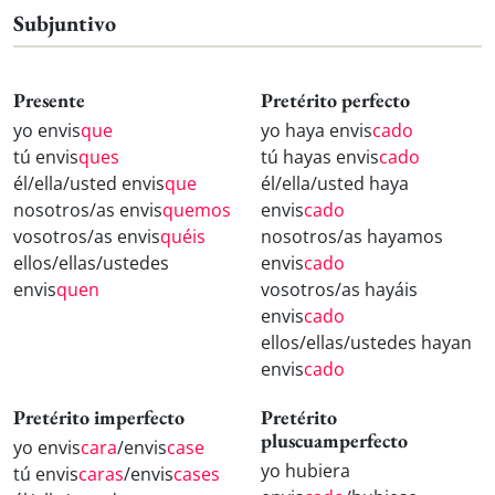
Subjuntivo
Presente
Pretérito perfecto
yo envis
que
yo haya envis
cado
tú envis
ques
tú hayas envis
cado
él/ella/usted envis
que
él/ella/usted haya
nosotros/as envis
quemos
envis
cado
vosotros/as envis
quéis
nosotros/as hayamos
ellos/ellas/ustedes
envis
cado
envis
quen
vosotros/as hayáis
envis
cado
ellos/ellas/ustedes hayan
envis
cado
Pretérito imperfecto
Pretérito
pluscuamperfecto
yo envis
cara
/envis
case
yo hubiera
tú envis
caras
/envis
cases