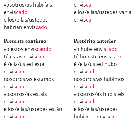
vosotros/as habríais
envis
car
envis
cado
ellos/ellas/ustedes van a
ellos/ellas/ustedes
envis
car
habrían envis
cado
Presente continuo
Pretérito anterior
yo estoy envis
cando
yo hube envis
cado
tú estás envis
cando
tú hubiste envis
cado
él/ella/usted está
él/ella/usted hubo
envis
cando
envis
cado
nosotros/as estamos
nosotros/as hubimos
envis
cando
envis
cado
vosotros/as estáis
vosotros/as hubisteis
envis
cando
envis
cado
ellos/ellas/ustedes están
ellos/ellas/ustedes
envis
cando
hubieron envis
cado