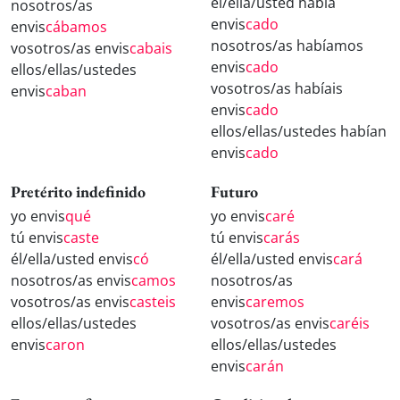
él/ella/usted había
nosotros/as
envis
cado
envis
cábamos
nosotros/as habíamos
vosotros/as envis
cabais
envis
cado
ellos/ellas/ustedes
vosotros/as habíais
envis
caban
envis
cado
ellos/ellas/ustedes habían
envis
cado
Pretérito indefinido
Futuro
yo envis
qué
yo envis
caré
tú envis
caste
tú envis
carás
él/ella/usted envis
có
él/ella/usted envis
cará
nosotros/as envis
camos
nosotros/as
vosotros/as envis
casteis
envis
caremos
ellos/ellas/ustedes
vosotros/as envis
caréis
envis
caron
ellos/ellas/ustedes
envis
carán