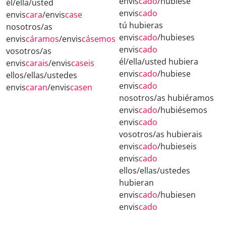
envis
cado
/hubiese
él/ella/usted
envis
cado
envis
cara
/envis
case
tú hubieras
nosotros/as
envis
cado
/hubieses
envis
cáramos
/envis
cásemos
envis
cado
vosotros/as
él/ella/usted hubiera
envis
carais
/envis
caseis
envis
cado
/hubiese
ellos/ellas/ustedes
envis
cado
envis
caran
/envis
casen
nosotros/as hubiéramos
envis
cado
/hubiésemos
envis
cado
vosotros/as hubierais
envis
cado
/hubieseis
envis
cado
ellos/ellas/ustedes
hubieran
envis
cado
/hubiesen
envis
cado