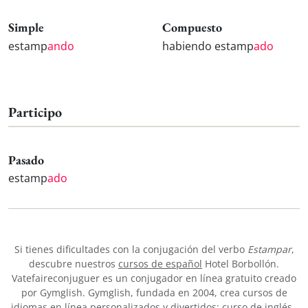
Simple
Compuesto
estamp
ando
habiendo estamp
ado
Participo
Pasado
estamp
ado
Si tienes dificultades con la conjugación del verbo
Estampar
,
descubre nuestros
cursos de español
Hotel Borbollón.
Vatefaireconjuguer es un conjugador en línea gratuito creado
por Gymglish. Gymglish, fundada en 2004, crea cursos de
idiomas en línea personalizados y divertidos:
curso de inglés
,