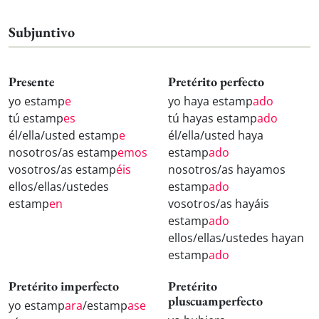
Subjuntivo
Presente
Pretérito perfecto
yo estamp
e
yo haya estamp
ado
tú estamp
es
tú hayas estamp
ado
él/ella/usted estamp
e
él/ella/usted haya
nosotros/as estamp
emos
estamp
ado
vosotros/as estamp
éis
nosotros/as hayamos
ellos/ellas/ustedes
estamp
ado
estamp
en
vosotros/as hayáis
estamp
ado
ellos/ellas/ustedes hayan
estamp
ado
Pretérito imperfecto
Pretérito
pluscuamperfecto
yo estamp
ara
/estamp
ase