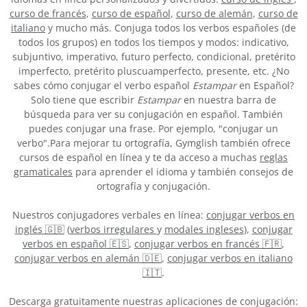
curso de francés
,
curso de español
,
curso de alemán
,
curso de
italiano
y mucho más. Conjuga todos los verbos españoles (de
todos los grupos) en todos los tiempos y modos: indicativo,
subjuntivo, imperativo, futuro perfecto, condicional, pretérito
imperfecto, pretérito pluscuamperfecto, presente, etc. ¿No
sabes cómo conjugar el verbo español
Estampar
en Español?
Solo tiene que escribir
Estampar
en nuestra barra de
búsqueda para ver su conjugación en español. También
puedes conjugar una frase. Por ejemplo, "conjugar un
verbo".Para mejorar tu ortografía, Gymglish también ofrece
cursos de español en línea y te da acceso a muchas
reglas
gramaticales
para aprender el idioma y también consejos de
ortografía y conjugación.
Nuestros conjugadores verbales en línea:
conjugar verbos en
inglés 🇬🇧
(
verbos irregulares
y
modales ingleses
),
conjugar
verbos en español 🇪🇸
,
conjugar verbos en francés 🇫🇷
,
conjugar verbos en alemán 🇩🇪
,
conjugar verbos en italiano
🇮🇹
.
Descarga gratuitamente nuestras aplicaciones de conjugación: