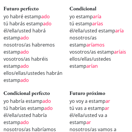
Futuro perfecto
Condicional
yo habré estamp
ado
yo estamp
aría
tú habrás estamp
ado
tú estamp
arías
él/ella/usted habrá
él/ella/usted estamp
aría
estamp
ado
nosotros/as
nosotros/as habremos
estamp
aríamos
estamp
ado
vosotros/as estamp
aríais
vosotros/as habréis
ellos/ellas/ustedes
estamp
ado
estamp
arían
ellos/ellas/ustedes habrán
estamp
ado
Condicional perfecto
Futuro próximo
yo habría estamp
ado
yo voy a estamp
ar
tú habrías estamp
ado
tú vas a estamp
ar
él/ella/usted habría
él/ella/usted va a
estamp
ado
estamp
ar
nosotros/as habríamos
nosotros/as vamos a