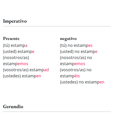
Imperativo
Presente
negativo
(tú) estamp
a
(tú) no estamp
es
(usted) estamp
e
(usted) no estamp
e
(nosotros/as)
(nosotros/as) no
estamp
emos
estamp
emos
(vosotros/as) estamp
ad
(vosotros/as) no
(ustedes) estamp
en
estamp
éis
(ustedes) no estamp
en
Gerundio