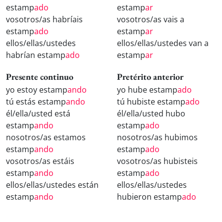
estamp
ado
estamp
ar
vosotros/as habríais
vosotros/as vais a
estamp
ado
estamp
ar
ellos/ellas/ustedes
ellos/ellas/ustedes van a
habrían estamp
ado
estamp
ar
Presente continuo
Pretérito anterior
yo estoy estamp
ando
yo hube estamp
ado
tú estás estamp
ando
tú hubiste estamp
ado
él/ella/usted está
él/ella/usted hubo
estamp
ando
estamp
ado
nosotros/as estamos
nosotros/as hubimos
estamp
ando
estamp
ado
vosotros/as estáis
vosotros/as hubisteis
estamp
ando
estamp
ado
ellos/ellas/ustedes están
ellos/ellas/ustedes
estamp
ando
hubieron estamp
ado