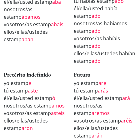
tú habías estamp
ado
él/ella/usted estamp
aba
él/ella/usted había
nosotros/as
estamp
ado
estamp
ábamos
nosotros/as habíamos
vosotros/as estamp
abais
estamp
ado
ellos/ellas/ustedes
vosotros/as habíais
estamp
aban
estamp
ado
ellos/ellas/ustedes habían
estamp
ado
Pretérito indefinido
Futuro
yo estamp
é
yo estamp
aré
tú estamp
aste
tú estamp
arás
él/ella/usted estamp
ó
él/ella/usted estamp
ará
nosotros/as estamp
amos
nosotros/as
vosotros/as estamp
asteis
estamp
aremos
ellos/ellas/ustedes
vosotros/as estamp
aréis
estamp
aron
ellos/ellas/ustedes
estamp
arán