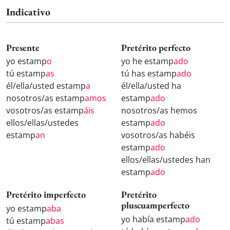
Indicativo
Presente
Pretérito perfecto
yo estamp
o
yo he estamp
ado
tú estamp
as
tú has estamp
ado
él/ella/usted estamp
a
él/ella/usted ha
nosotros/as estamp
amos
estamp
ado
vosotros/as estamp
áis
nosotros/as hemos
ellos/ellas/ustedes
estamp
ado
estamp
an
vosotros/as habéis
estamp
ado
ellos/ellas/ustedes han
estamp
ado
Pretérito imperfecto
Pretérito
pluscuamperfecto
yo estamp
aba
yo había estamp
ado
tú estamp
abas