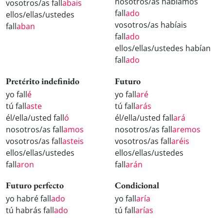
nosotros/as habíamos
vosotros/as fall
abais
fall
ado
ellos/ellas/ustedes
vosotros/as habíais
fall
aban
fall
ado
ellos/ellas/ustedes habían
fall
ado
Pretérito indefinido
Futuro
yo fall
é
yo fall
aré
tú fall
aste
tú fall
arás
él/ella/usted fall
ó
él/ella/usted fall
ará
nosotros/as fall
amos
nosotros/as fall
aremos
vosotros/as fall
asteis
vosotros/as fall
aréis
ellos/ellas/ustedes
ellos/ellas/ustedes
fall
aron
fall
arán
Futuro perfecto
Condicional
yo habré fall
ado
yo fall
aría
tú habrás fall
ado
tú fall
arías