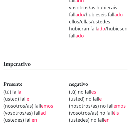
fall
ado
vosotros/as hubierais
fall
ado
/hubieseis fall
ado
ellos/ellas/ustedes
hubieran fall
ado
/hubiesen
fall
ado
Imperativo
Presente
negativo
(tú) fall
a
(tú) no fall
es
(usted) fall
e
(usted) no fall
e
(nosotros/as) fall
emos
(nosotros/as) no fall
emos
(vosotros/as) fall
ad
(vosotros/as) no fall
éis
(ustedes) fall
en
(ustedes) no fall
en