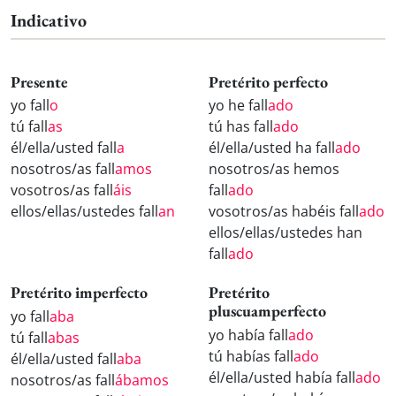
Indicativo
Presente
Pretérito perfecto
yo fall
o
yo he fall
ado
tú fall
as
tú has fall
ado
él/ella/usted fall
a
él/ella/usted ha fall
ado
nosotros/as fall
amos
nosotros/as hemos
vosotros/as fall
áis
fall
ado
ellos/ellas/ustedes fall
an
vosotros/as habéis fall
ado
ellos/ellas/ustedes han
fall
ado
Pretérito imperfecto
Pretérito
pluscuamperfecto
yo fall
aba
yo había fall
ado
tú fall
abas
tú habías fall
ado
él/ella/usted fall
aba
él/ella/usted había fall
ado
nosotros/as fall
ábamos