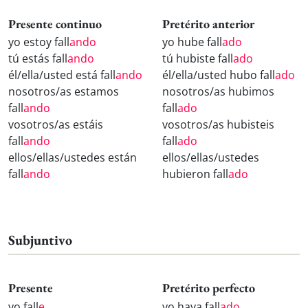
Presente continuo
Pretérito anterior
yo estoy fall
ando
yo hube fall
ado
tú estás fall
ando
tú hubiste fall
ado
él/ella/usted está fall
ando
él/ella/usted hubo fall
ado
nosotros/as estamos
nosotros/as hubimos
fall
ando
fall
ado
vosotros/as estáis
vosotros/as hubisteis
fall
ando
fall
ado
ellos/ellas/ustedes están
ellos/ellas/ustedes
fall
ando
hubieron fall
ado
Subjuntivo
Presente
Pretérito perfecto
yo fall
e
yo haya fall
ado