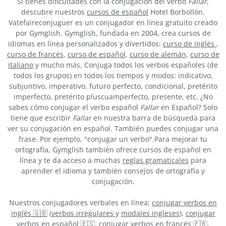
Si tienes dificultades con la conjugación del verbo
Fallar
,
descubre nuestros
cursos de español
Hotel Borbollón.
Vatefaireconjuguer es un conjugador en línea gratuito creado
por Gymglish. Gymglish, fundada en 2004, crea cursos de
idiomas en línea personalizados y divertidos:
curso de inglés
,
curso de francés
,
curso de español
,
curso de alemán
,
curso de
italiano
y mucho más. Conjuga todos los verbos españoles (de
todos los grupos) en todos los tiempos y modos: indicativo,
subjuntivo, imperativo, futuro perfecto, condicional, pretérito
imperfecto, pretérito pluscuamperfecto, presente, etc. ¿No
sabes cómo conjugar el verbo español
Fallar
en Español? Solo
tiene que escribir
Fallar
en nuestra barra de búsqueda para
ver su conjugación en español. También puedes conjugar una
frase. Por ejemplo, "conjugar un verbo".Para mejorar tu
ortografía, Gymglish también ofrece cursos de español en
línea y te da acceso a muchas
reglas gramaticales
para
aprender el idioma y también consejos de ortografía y
conjugación.
Nuestros conjugadores verbales en línea:
conjugar verbos en
inglés 🇬🇧
(
verbos irregulares
y
modales ingleses
),
conjugar
verbos en español 🇪🇸
,
conjugar verbos en francés 🇫🇷
,