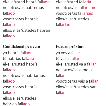
él/ella/usted habrá fall
ado
él/ella/usted fall
aría
nosotros/as habremos
nosotros/as fall
aríamos
fall
ado
vosotros/as fall
aríais
vosotros/as habréis
ellos/ellas/ustedes
fall
ado
fall
arían
ellos/ellas/ustedes habrán
fall
ado
Condicional perfecto
Futuro próximo
yo habría fall
ado
yo voy a fall
ar
tú habrías fall
ado
tú vas a fall
ar
él/ella/usted habría
él/ella/usted va a fall
ar
fall
ado
nosotros/as vamos a
nosotros/as habríamos
fall
ar
fall
ado
vosotros/as vais a fall
ar
vosotros/as habríais
ellos/ellas/ustedes van a
fall
ado
fall
ar
ellos/ellas/ustedes
habrían fall
ado