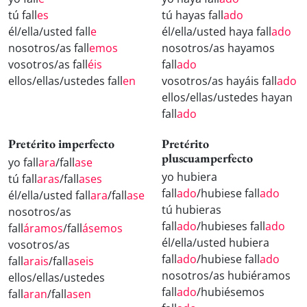
tú fall
es
tú hayas fall
ado
él/ella/usted fall
e
él/ella/usted haya fall
ado
nosotros/as fall
emos
nosotros/as hayamos
vosotros/as fall
éis
fall
ado
ellos/ellas/ustedes fall
en
vosotros/as hayáis fall
ado
ellos/ellas/ustedes hayan
fall
ado
Pretérito imperfecto
Pretérito
pluscuamperfecto
yo fall
ara
/fall
ase
yo hubiera
tú fall
aras
/fall
ases
fall
ado
/hubiese fall
ado
él/ella/usted fall
ara
/fall
ase
tú hubieras
nosotros/as
fall
ado
/hubieses fall
ado
fall
áramos
/fall
ásemos
él/ella/usted hubiera
vosotros/as
fall
ado
/hubiese fall
ado
fall
arais
/fall
aseis
nosotros/as hubiéramos
ellos/ellas/ustedes
fall
ado
/hubiésemos
fall
aran
/fall
asen