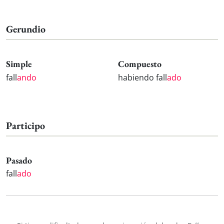
Gerundio
Simple
Compuesto
fall
ando
habiendo fall
ado
Participo
Pasado
fall
ado