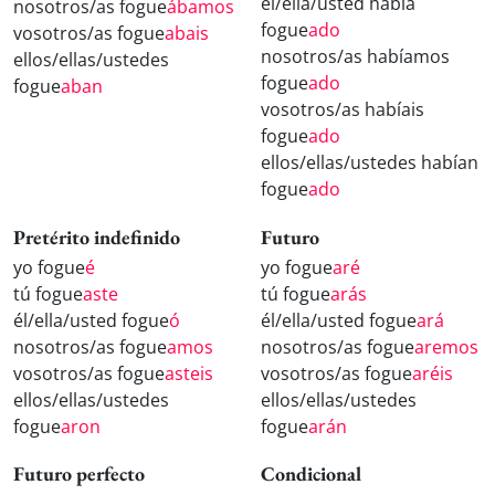
él/ella/usted había
nosotros/as fogue
ábamos
fogue
ado
vosotros/as fogue
abais
nosotros/as habíamos
ellos/ellas/ustedes
fogue
ado
fogue
aban
vosotros/as habíais
fogue
ado
ellos/ellas/ustedes habían
fogue
ado
Pretérito indefinido
Futuro
yo fogue
é
yo fogue
aré
tú fogue
aste
tú fogue
arás
él/ella/usted fogue
ó
él/ella/usted fogue
ará
nosotros/as fogue
amos
nosotros/as fogue
aremos
vosotros/as fogue
asteis
vosotros/as fogue
aréis
ellos/ellas/ustedes
ellos/ellas/ustedes
fogue
aron
fogue
arán
Futuro perfecto
Condicional