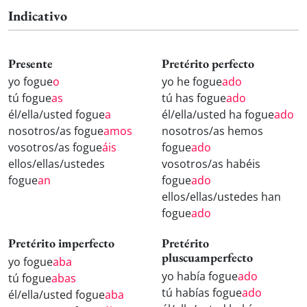
Indicativo
Presente
Pretérito perfecto
yo fogue
o
yo he fogue
ado
tú fogue
as
tú has fogue
ado
él/ella/usted fogue
a
él/ella/usted ha fogue
ado
nosotros/as fogue
amos
nosotros/as hemos
vosotros/as fogue
áis
fogue
ado
ellos/ellas/ustedes
vosotros/as habéis
fogue
an
fogue
ado
ellos/ellas/ustedes han
fogue
ado
Pretérito imperfecto
Pretérito
pluscuamperfecto
yo fogue
aba
yo había fogue
ado
tú fogue
abas
tú habías fogue
ado
él/ella/usted fogue
aba