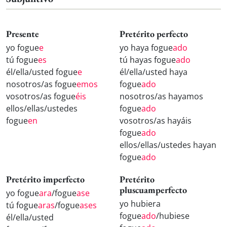
Presente
Pretérito perfecto
yo fogue
e
yo haya fogue
ado
tú fogue
es
tú hayas fogue
ado
él/ella/usted fogue
e
él/ella/usted haya
nosotros/as fogue
emos
fogue
ado
vosotros/as fogue
éis
nosotros/as hayamos
ellos/ellas/ustedes
fogue
ado
fogue
en
vosotros/as hayáis
fogue
ado
ellos/ellas/ustedes hayan
fogue
ado
Pretérito imperfecto
Pretérito
pluscuamperfecto
yo fogue
ara
/fogue
ase
yo hubiera
tú fogue
aras
/fogue
ases
fogue
ado
/hubiese
él/ella/usted