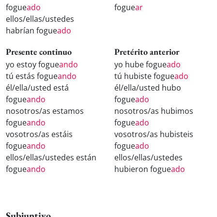
fogue
ado
fogue
ar
ellos/ellas/ustedes
habrían fogue
ado
Presente continuo
Pretérito anterior
yo estoy fogue
ando
yo hube fogue
ado
tú estás fogue
ando
tú hubiste fogue
ado
él/ella/usted está
él/ella/usted hubo
fogue
ando
fogue
ado
nosotros/as estamos
nosotros/as hubimos
fogue
ando
fogue
ado
vosotros/as estáis
vosotros/as hubisteis
fogue
ando
fogue
ado
ellos/ellas/ustedes están
ellos/ellas/ustedes
fogue
ando
hubieron fogue
ado
Subjuntivo