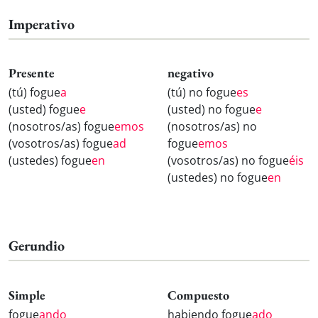
Imperativo
Presente
negativo
(tú) fogue
a
(tú) no fogue
es
(usted) fogue
e
(usted) no fogue
e
(nosotros/as) fogue
emos
(nosotros/as) no
(vosotros/as) fogue
ad
fogue
emos
(ustedes) fogue
en
(vosotros/as) no fogue
éis
(ustedes) no fogue
en
Gerundio
Simple
Compuesto
fogue
ando
habiendo fogue
ado