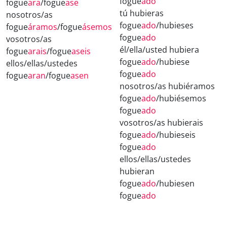
fogue
ado
fogue
ara
/fogue
ase
tú hubieras
nosotros/as
fogue
ado
/hubieses
fogue
áramos
/fogue
ásemos
fogue
ado
vosotros/as
él/ella/usted hubiera
fogue
arais
/fogue
aseis
fogue
ado
/hubiese
ellos/ellas/ustedes
fogue
ado
fogue
aran
/fogue
asen
nosotros/as hubiéramos
fogue
ado
/hubiésemos
fogue
ado
vosotros/as hubierais
fogue
ado
/hubieseis
fogue
ado
ellos/ellas/ustedes
hubieran
fogue
ado
/hubiesen
fogue
ado