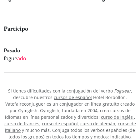
Participo
Pasado
fogue
ado
Si tienes dificultades con la conjugación del verbo
Foguear
,
descubre nuestros
cursos de español
Hotel Borbollón.
Vatefaireconjuguer es un conjugador en línea gratuito creado
por Gymglish. Gymglish, fundada en 2004, crea cursos de
idiomas en línea personalizados y divertidos:
curso de inglés
,
curso de francés
,
curso de español
,
curso de alemán
,
curso de
italiano
y mucho más. Conjuga todos los verbos españoles (de
todos los grupos) en todos los tiempos y modos: indicativo,