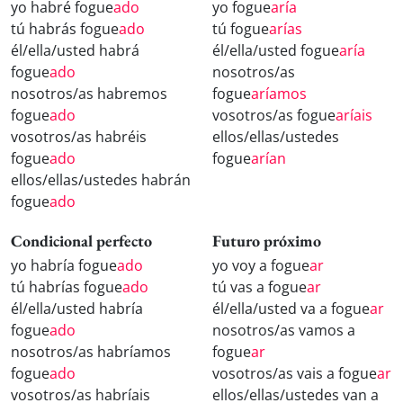
yo habré fogue
ado
yo fogue
aría
tú habrás fogue
ado
tú fogue
arías
él/ella/usted habrá
él/ella/usted fogue
aría
fogue
ado
nosotros/as
nosotros/as habremos
fogue
aríamos
fogue
ado
vosotros/as fogue
aríais
vosotros/as habréis
ellos/ellas/ustedes
fogue
ado
fogue
arían
ellos/ellas/ustedes habrán
fogue
ado
Condicional perfecto
Futuro próximo
yo habría fogue
ado
yo voy a fogue
ar
tú habrías fogue
ado
tú vas a fogue
ar
él/ella/usted habría
él/ella/usted va a fogue
ar
fogue
ado
nosotros/as vamos a
nosotros/as habríamos
fogue
ar
fogue
ado
vosotros/as vais a fogue
ar
vosotros/as habríais
ellos/ellas/ustedes van a