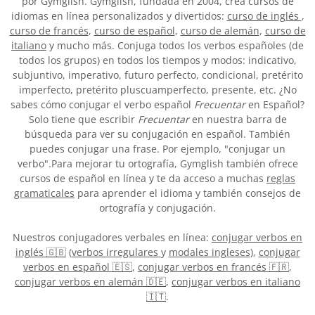
por Gymglish. Gymglish, fundada en 2004, crea cursos de
idiomas en línea personalizados y divertidos:
curso de inglés
,
curso de francés
,
curso de español
,
curso de alemán
,
curso de
italiano
y mucho más. Conjuga todos los verbos españoles (de
todos los grupos) en todos los tiempos y modos: indicativo,
subjuntivo, imperativo, futuro perfecto, condicional, pretérito
imperfecto, pretérito pluscuamperfecto, presente, etc. ¿No
sabes cómo conjugar el verbo español
Frecuentar
en Español?
Solo tiene que escribir
Frecuentar
en nuestra barra de
búsqueda para ver su conjugación en español. También
puedes conjugar una frase. Por ejemplo, "conjugar un
verbo".Para mejorar tu ortografía, Gymglish también ofrece
cursos de español en línea y te da acceso a muchas
reglas
gramaticales
para aprender el idioma y también consejos de
ortografía y conjugación.
Nuestros conjugadores verbales en línea:
conjugar verbos en
inglés 🇬🇧
(
verbos irregulares
y
modales ingleses
),
conjugar
verbos en español 🇪🇸
,
conjugar verbos en francés 🇫🇷
,
conjugar verbos en alemán 🇩🇪
,
conjugar verbos en italiano
🇮🇹
.