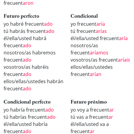
frecuent
aron
Futuro perfecto
Condicional
yo habré frecuent
ado
yo frecuent
aría
tú habrás frecuent
ado
tú frecuent
arías
él/ella/usted habrá
él/ella/usted frecuent
aría
frecuent
ado
nosotros/as
nosotros/as habremos
frecuent
aríamos
frecuent
ado
vosotros/as frecuent
aríais
vosotros/as habréis
ellos/ellas/ustedes
frecuent
ado
frecuent
arían
ellos/ellas/ustedes habrán
frecuent
ado
Condicional perfecto
Futuro próximo
yo habría frecuent
ado
yo voy a frecuent
ar
tú habrías frecuent
ado
tú vas a frecuent
ar
él/ella/usted habría
él/ella/usted va a
frecuent
ado
frecuent
ar