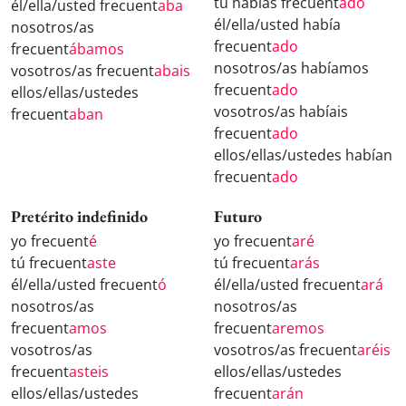
tú habías frecuent
ado
él/ella/usted frecuent
aba
él/ella/usted había
nosotros/as
frecuent
ado
frecuent
ábamos
nosotros/as habíamos
vosotros/as frecuent
abais
frecuent
ado
ellos/ellas/ustedes
vosotros/as habíais
frecuent
aban
frecuent
ado
ellos/ellas/ustedes habían
frecuent
ado
Pretérito indefinido
Futuro
yo frecuent
é
yo frecuent
aré
tú frecuent
aste
tú frecuent
arás
él/ella/usted frecuent
ó
él/ella/usted frecuent
ará
nosotros/as
nosotros/as
frecuent
amos
frecuent
aremos
vosotros/as
vosotros/as frecuent
aréis
frecuent
asteis
ellos/ellas/ustedes
ellos/ellas/ustedes
frecuent
arán