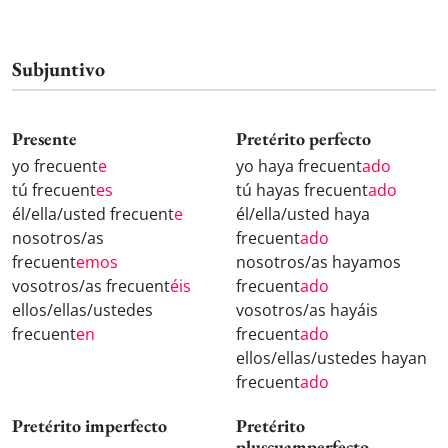
Subjuntivo
Presente
Pretérito perfecto
yo frecuent
e
yo haya frecuent
ado
tú frecuent
es
tú hayas frecuent
ado
él/ella/usted frecuent
e
él/ella/usted haya
nosotros/as
frecuent
ado
frecuent
emos
nosotros/as hayamos
vosotros/as frecuent
éis
frecuent
ado
ellos/ellas/ustedes
vosotros/as hayáis
frecuent
en
frecuent
ado
ellos/ellas/ustedes hayan
frecuent
ado
Pretérito imperfecto
Pretérito
pluscuamperfecto