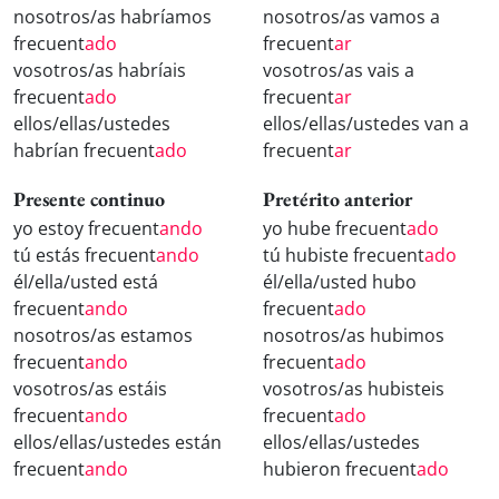
nosotros/as habríamos
nosotros/as vamos a
frecuent
ado
frecuent
ar
vosotros/as habríais
vosotros/as vais a
frecuent
ado
frecuent
ar
ellos/ellas/ustedes
ellos/ellas/ustedes van a
habrían frecuent
ado
frecuent
ar
Presente continuo
Pretérito anterior
yo estoy frecuent
ando
yo hube frecuent
ado
tú estás frecuent
ando
tú hubiste frecuent
ado
él/ella/usted está
él/ella/usted hubo
frecuent
ando
frecuent
ado
nosotros/as estamos
nosotros/as hubimos
frecuent
ando
frecuent
ado
vosotros/as estáis
vosotros/as hubisteis
frecuent
ando
frecuent
ado
ellos/ellas/ustedes están
ellos/ellas/ustedes
frecuent
ando
hubieron frecuent
ado