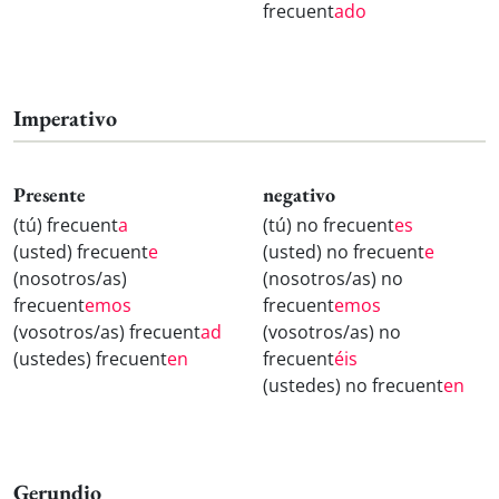
frecuent
ado
Imperativo
Presente
negativo
(tú) frecuent
a
(tú) no frecuent
es
(usted) frecuent
e
(usted) no frecuent
e
(nosotros/as)
(nosotros/as) no
frecuent
emos
frecuent
emos
(vosotros/as) frecuent
ad
(vosotros/as) no
(ustedes) frecuent
en
frecuent
éis
(ustedes) no frecuent
en
Gerundio