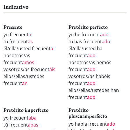
Indicativo
Presente
Pretérito perfecto
yo frecuent
o
yo he frecuent
ado
tú frecuent
as
tú has frecuent
ado
él/ella/usted frecuent
a
él/ella/usted ha
nosotros/as
frecuent
ado
frecuent
amos
nosotros/as hemos
vosotros/as frecuent
áis
frecuent
ado
ellos/ellas/ustedes
vosotros/as habéis
frecuent
an
frecuent
ado
ellos/ellas/ustedes han
frecuent
ado
Pretérito imperfecto
Pretérito
pluscuamperfecto
yo frecuent
aba
yo había frecuent
ado
tú frecuent
abas