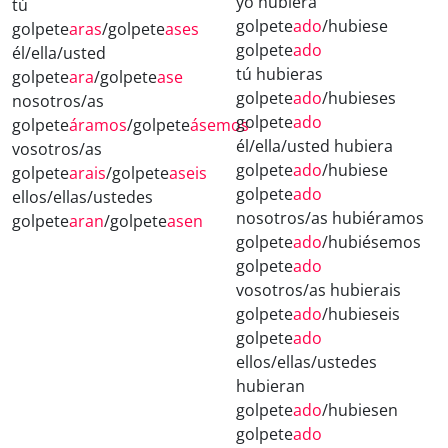
yo hubiera
tú
golpete
ado
/hubiese
golpete
aras
/golpete
ases
golpete
ado
él/ella/usted
tú hubieras
golpete
ara
/golpete
ase
golpete
ado
/hubieses
nosotros/as
golpete
ado
golpete
áramos
/golpete
ásemos
él/ella/usted hubiera
vosotros/as
golpete
ado
/hubiese
golpete
arais
/golpete
aseis
golpete
ado
ellos/ellas/ustedes
nosotros/as hubiéramos
golpete
aran
/golpete
asen
golpete
ado
/hubiésemos
golpete
ado
vosotros/as hubierais
golpete
ado
/hubieseis
golpete
ado
ellos/ellas/ustedes
hubieran
golpete
ado
/hubiesen
golpete
ado