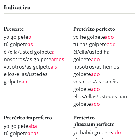
Indicativo
Presente
Pretérito perfecto
yo golpete
o
yo he golpete
ado
tú golpete
as
tú has golpete
ado
él/ella/usted golpete
a
él/ella/usted ha
nosotros/as golpete
amos
golpete
ado
vosotros/as golpete
áis
nosotros/as hemos
ellos/ellas/ustedes
golpete
ado
golpete
an
vosotros/as habéis
golpete
ado
ellos/ellas/ustedes han
golpete
ado
Pretérito imperfecto
Pretérito
pluscuamperfecto
yo golpete
aba
yo había golpete
ado
tú golpete
abas