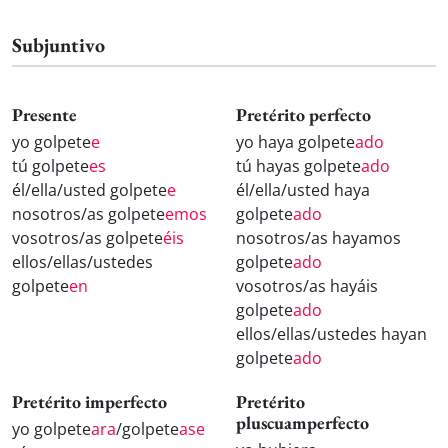
Subjuntivo
Presente
Pretérito perfecto
yo golpete
e
yo haya golpete
ado
tú golpete
es
tú hayas golpete
ado
él/ella/usted golpete
e
él/ella/usted haya
nosotros/as golpete
emos
golpete
ado
vosotros/as golpete
éis
nosotros/as hayamos
ellos/ellas/ustedes
golpete
ado
golpete
en
vosotros/as hayáis
golpete
ado
ellos/ellas/ustedes hayan
golpete
ado
Pretérito imperfecto
Pretérito
pluscuamperfecto
yo golpete
ara
/golpete
ase