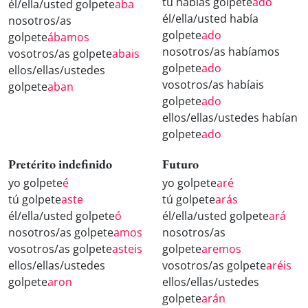
tú habías golpete
ado
él/ella/usted golpete
aba
él/ella/usted había
nosotros/as
golpete
ado
golpete
ábamos
nosotros/as habíamos
vosotros/as golpete
abais
golpete
ado
ellos/ellas/ustedes
vosotros/as habíais
golpete
aban
golpete
ado
ellos/ellas/ustedes habían
golpete
ado
Pretérito indefinido
Futuro
yo golpete
é
yo golpete
aré
tú golpete
aste
tú golpete
arás
él/ella/usted golpete
ó
él/ella/usted golpete
ará
nosotros/as golpete
amos
nosotros/as
vosotros/as golpete
asteis
golpete
aremos
ellos/ellas/ustedes
vosotros/as golpete
aréis
golpete
aron
ellos/ellas/ustedes
golpete
arán