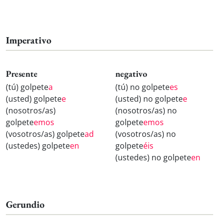
Imperativo
Presente
negativo
(tú) golpete
a
(tú) no golpete
es
(usted) golpete
e
(usted) no golpete
e
(nosotros/as)
(nosotros/as) no
golpete
emos
golpete
emos
(vosotros/as) golpete
ad
(vosotros/as) no
(ustedes) golpete
en
golpete
éis
(ustedes) no golpete
en
Gerundio