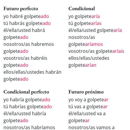
Futuro perfecto
Condicional
yo habré golpete
ado
yo golpete
aría
tú habrás golpete
ado
tú golpete
arías
él/ella/usted habrá
él/ella/usted golpete
aría
golpete
ado
nosotros/as
nosotros/as habremos
golpete
aríamos
golpete
ado
vosotros/as golpete
aríais
vosotros/as habréis
ellos/ellas/ustedes
golpete
ado
golpete
arían
ellos/ellas/ustedes habrán
golpete
ado
Condicional perfecto
Futuro próximo
yo habría golpete
ado
yo voy a golpete
ar
tú habrías golpete
ado
tú vas a golpete
ar
él/ella/usted habría
él/ella/usted va a
golpete
ado
golpete
ar
nosotros/as habríamos
nosotros/as vamos a