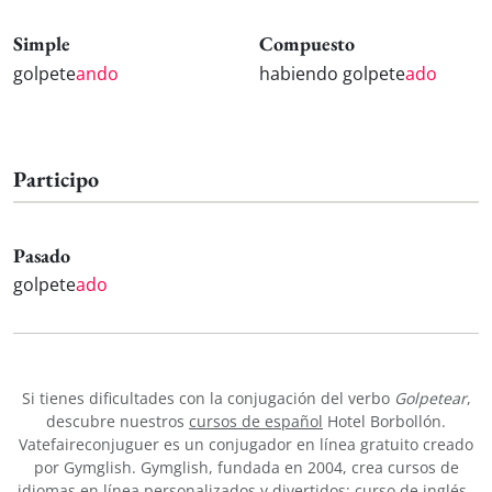
Simple
Compuesto
golpete
ando
habiendo golpete
ado
Participo
Pasado
golpete
ado
Si tienes dificultades con la conjugación del verbo
Golpetear
,
descubre nuestros
cursos de español
Hotel Borbollón.
Vatefaireconjuguer es un conjugador en línea gratuito creado
por Gymglish. Gymglish, fundada en 2004, crea cursos de
idiomas en línea personalizados y divertidos:
curso de inglés
,