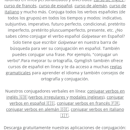
curso de francés
,
curso de español
,
curso de alemán
,
curso de
italiano
y mucho más. Conjuga todos los verbos españoles (de
todos los grupos) en todos los tiempos y modos: indicativo,
subjuntivo, imperativo, futuro perfecto, condicional, pretérito
imperfecto, pretérito pluscuamperfecto, presente, etc. ¿No
sabes cómo conjugar el verbo español
Golpetear
en Español?
Solo tiene que escribir
Golpetear
en nuestra barra de
búsqueda para ver su conjugación en español. También
puedes conjugar una frase. Por ejemplo, "conjugar un
verbo".Para mejorar tu ortografía, Gymglish también ofrece
cursos de español en línea y te da acceso a muchas
reglas
gramaticales
para aprender el idioma y también consejos de
ortografía y conjugación.
Nuestros conjugadores verbales en línea:
conjugar verbos en
inglés 🇬🇧
(
verbos irregulares
y
modales ingleses
),
conjugar
verbos en español 🇪🇸
,
conjugar verbos en francés 🇫🇷
,
conjugar verbos en alemán 🇩🇪
,
conjugar verbos en italiano
🇮🇹
.
Descarga gratuitamente nuestras aplicaciones de conjugación: