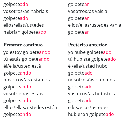
golpete
ado
golpete
ar
vosotros/as habríais
vosotros/as vais a
golpete
ado
golpete
ar
ellos/ellas/ustedes
ellos/ellas/ustedes van a
habrían golpete
ado
golpete
ar
Presente continuo
Pretérito anterior
yo estoy golpete
ando
yo hube golpete
ado
tú estás golpete
ando
tú hubiste golpete
ado
él/ella/usted está
él/ella/usted hubo
golpete
ando
golpete
ado
nosotros/as estamos
nosotros/as hubimos
golpete
ando
golpete
ado
vosotros/as estáis
vosotros/as hubisteis
golpete
ando
golpete
ado
ellos/ellas/ustedes están
ellos/ellas/ustedes
golpete
ando
hubieron golpete
ado