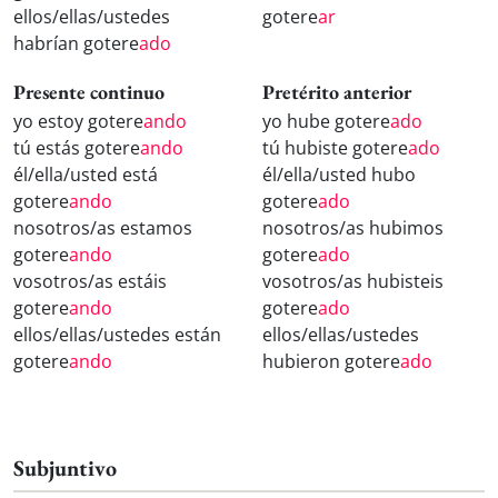
ellos/ellas/ustedes
gotere
ar
habrían gotere
ado
Presente continuo
Pretérito anterior
yo estoy gotere
ando
yo hube gotere
ado
tú estás gotere
ando
tú hubiste gotere
ado
él/ella/usted está
él/ella/usted hubo
gotere
ando
gotere
ado
nosotros/as estamos
nosotros/as hubimos
gotere
ando
gotere
ado
vosotros/as estáis
vosotros/as hubisteis
gotere
ando
gotere
ado
ellos/ellas/ustedes están
ellos/ellas/ustedes
gotere
ando
hubieron gotere
ado
Subjuntivo