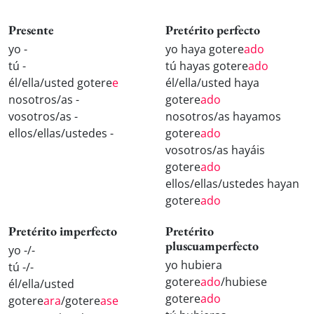
Presente
Pretérito perfecto
yo -
yo haya gotere
ado
tú -
tú hayas gotere
ado
él/ella/usted gotere
e
él/ella/usted haya
nosotros/as -
gotere
ado
vosotros/as -
nosotros/as hayamos
ellos/ellas/ustedes -
gotere
ado
vosotros/as hayáis
gotere
ado
ellos/ellas/ustedes hayan
gotere
ado
Pretérito imperfecto
Pretérito
pluscuamperfecto
yo -/-
yo hubiera
tú -/-
gotere
ado
/hubiese
él/ella/usted
gotere
ado
gotere
ara
/gotere
ase