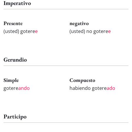
Imperativo
Presente
negativo
(usted) gotere
e
(usted) no gotere
e
Gerundio
Simple
Compuesto
gotere
ando
habiendo gotere
ado
Participo