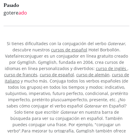
Pasado
gotere
ado
Si tienes dificultades con la conjugación del verbo
Goterear
,
descubre nuestros
cursos de español
Hotel Borbollón.
Vatefaireconjuguer es un conjugador en línea gratuito creado
por Gymglish. Gymglish, fundada en 2004, crea cursos de
idiomas en línea personalizados y divertidos:
curso de inglés
,
curso de francés
,
curso de español
,
curso de alemán
,
curso de
italiano
y mucho más. Conjuga todos los verbos españoles (de
todos los grupos) en todos los tiempos y modos: indicativo,
subjuntivo, imperativo, futuro perfecto, condicional, pretérito
imperfecto, pretérito pluscuamperfecto, presente, etc. ¿No
sabes cómo conjugar el verbo español
Goterear
en Español?
Solo tiene que escribir
Goterear
en nuestra barra de
búsqueda para ver su conjugación en español. También
puedes conjugar una frase. Por ejemplo, "conjugar un
verbo".Para mejorar tu ortografía, Gymglish también ofrece