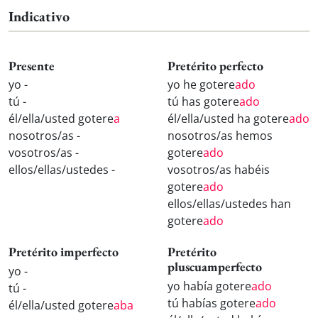
Indicativo
Presente
Pretérito perfecto
yo -
yo he gotere
ado
tú -
tú has gotere
ado
él/ella/usted gotere
a
él/ella/usted ha gotere
ado
nosotros/as -
nosotros/as hemos
vosotros/as -
gotere
ado
ellos/ellas/ustedes -
vosotros/as habéis
gotere
ado
ellos/ellas/ustedes han
gotere
ado
Pretérito imperfecto
Pretérito
pluscuamperfecto
yo -
yo había gotere
ado
tú -
tú habías gotere
ado
él/ella/usted gotere
aba