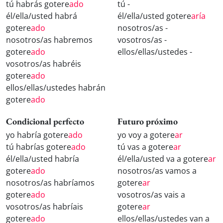
tú habrás gotere
ado
tú -
él/ella/usted habrá
él/ella/usted gotere
aría
gotere
ado
nosotros/as -
nosotros/as habremos
vosotros/as -
gotere
ado
ellos/ellas/ustedes -
vosotros/as habréis
gotere
ado
ellos/ellas/ustedes habrán
gotere
ado
Condicional perfecto
Futuro próximo
yo habría gotere
ado
yo voy a gotere
ar
tú habrías gotere
ado
tú vas a gotere
ar
él/ella/usted habría
él/ella/usted va a gotere
ar
gotere
ado
nosotros/as vamos a
nosotros/as habríamos
gotere
ar
gotere
ado
vosotros/as vais a
vosotros/as habríais
gotere
ar
gotere
ado
ellos/ellas/ustedes van a