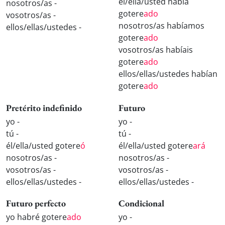
él/ella/usted había
nosotros/as -
gotere
ado
vosotros/as -
nosotros/as habíamos
ellos/ellas/ustedes -
gotere
ado
vosotros/as habíais
gotere
ado
ellos/ellas/ustedes habían
gotere
ado
Pretérito indefinido
Futuro
yo -
yo -
tú -
tú -
él/ella/usted gotere
ó
él/ella/usted gotere
ará
nosotros/as -
nosotros/as -
vosotros/as -
vosotros/as -
ellos/ellas/ustedes -
ellos/ellas/ustedes -
Futuro perfecto
Condicional
yo habré gotere
ado
yo -