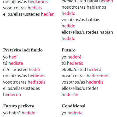
él/ella/usted había h
edido
nosotros/as h
edíamos
nosotros/as habíamos
vosotros/as h
edíais
h
edido
ellos/ellas/ustedes h
edían
vosotros/as habíais
h
edido
ellos/ellas/ustedes habían
h
edido
Pretérito indefinido
Futuro
yo h
edí
yo h
ederé
tú h
ediste
tú h
ederás
él/ella/usted h
edió
él/ella/usted h
ederá
nosotros/as h
edimos
nosotros/as h
ederemos
vosotros/as h
edisteis
vosotros/as h
ederéis
ellos/ellas/ustedes
ellos/ellas/ustedes
h
edieron
h
ederán
Futuro perfecto
Condicional
yo habré h
edido
yo h
edería