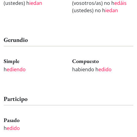
(ustedes) h
iedan
(vosotros/as) no h
edáis
(ustedes) no h
iedan
Gerundio
Simple
Compuesto
h
ediendo
habiendo h
edido
Participo
Pasado
h
edido