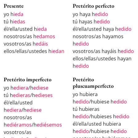
Presente
Pretérito perfecto
yo h
ieda
yo haya h
edido
tú h
iedas
tú hayas h
edido
él/ella/usted h
ieda
él/ella/usted haya h
edido
nosotros/as h
edamos
nosotros/as hayamos
vosotros/as h
edáis
h
edido
ellos/ellas/ustedes h
iedan
vosotros/as hayáis h
edido
ellos/ellas/ustedes hayan
h
edido
Pretérito imperfecto
Pretérito
pluscuamperfecto
yo h
ediera
/h
ediese
yo hubiera
tú h
edieras
/h
edieses
h
edido
/hubiese h
edido
él/ella/usted
tú hubieras
h
ediera
/h
ediese
h
edido
/hubieses h
edido
nosotros/as
él/ella/usted hubiera
h
ediéramos
/h
ediésemos
h
edido
/hubiese h
edido
vosotros/as