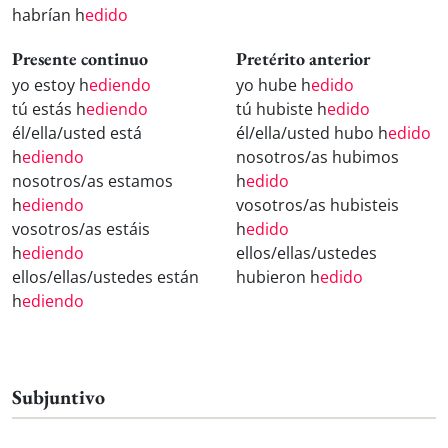
habrían h
edido
Presente continuo
Pretérito anterior
yo estoy h
ediendo
yo hube h
edido
tú estás h
ediendo
tú hubiste h
edido
él/ella/usted está
él/ella/usted hubo h
edido
h
ediendo
nosotros/as hubimos
nosotros/as estamos
h
edido
h
ediendo
vosotros/as hubisteis
vosotros/as estáis
h
edido
h
ediendo
ellos/ellas/ustedes
ellos/ellas/ustedes están
hubieron h
edido
h
ediendo
Subjuntivo