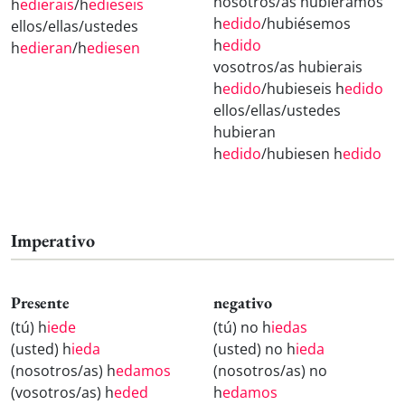
nosotros/as hubiéramos
h
edierais
/h
edieseis
h
edido
/hubiésemos
ellos/ellas/ustedes
h
edido
h
edieran
/h
ediesen
vosotros/as hubierais
h
edido
/hubieseis h
edido
ellos/ellas/ustedes
hubieran
h
edido
/hubiesen h
edido
Imperativo
Presente
negativo
(tú) h
iede
(tú) no h
iedas
(usted) h
ieda
(usted) no h
ieda
(nosotros/as) h
edamos
(nosotros/as) no
(vosotros/as) h
eded
h
edamos