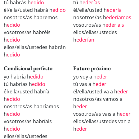
tú habrás h
edido
tú h
ederías
él/ella/usted habrá h
edido
él/ella/usted h
edería
nosotros/as habremos
nosotros/as h
ederíamos
h
edido
vosotros/as h
ederíais
vosotros/as habréis
ellos/ellas/ustedes
h
edido
h
ederían
ellos/ellas/ustedes habrán
h
edido
Condicional perfecto
Futuro próximo
yo habría h
edido
yo voy a h
eder
tú habrías h
edido
tú vas a h
eder
él/ella/usted habría
él/ella/usted va a h
eder
h
edido
nosotros/as vamos a
nosotros/as habríamos
h
eder
h
edido
vosotros/as vais a h
eder
vosotros/as habríais
ellos/ellas/ustedes van a
h
edido
h
eder
ellos/ellas/ustedes