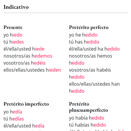
Indicativo
Presente
Pretérito perfecto
yo h
iedo
yo he h
edido
tú h
iedes
tú has h
edido
él/ella/usted h
iede
él/ella/usted ha h
edido
nosotros/as h
edemos
nosotros/as hemos
vosotros/as h
edéis
h
edido
ellos/ellas/ustedes h
ieden
vosotros/as habéis
h
edido
ellos/ellas/ustedes han
h
edido
Pretérito imperfecto
Pretérito
pluscuamperfecto
yo h
edía
yo había h
edido
tú h
edías
tú habías h
edido
él/ella/usted h
edía