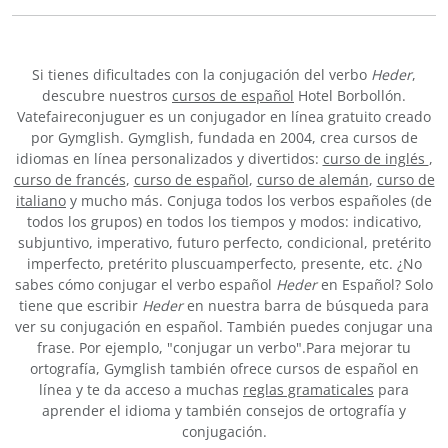
Si tienes dificultades con la conjugación del verbo
Heder
,
descubre nuestros
cursos de español
Hotel Borbollón.
Vatefaireconjuguer es un conjugador en línea gratuito creado
por Gymglish. Gymglish, fundada en 2004, crea cursos de
idiomas en línea personalizados y divertidos:
curso de inglés
,
curso de francés
,
curso de español
,
curso de alemán
,
curso de
italiano
y mucho más. Conjuga todos los verbos españoles (de
todos los grupos) en todos los tiempos y modos: indicativo,
subjuntivo, imperativo, futuro perfecto, condicional, pretérito
imperfecto, pretérito pluscuamperfecto, presente, etc. ¿No
sabes cómo conjugar el verbo español
Heder
en Español? Solo
tiene que escribir
Heder
en nuestra barra de búsqueda para
ver su conjugación en español. También puedes conjugar una
frase. Por ejemplo, "conjugar un verbo".Para mejorar tu
ortografía, Gymglish también ofrece cursos de español en
línea y te da acceso a muchas
reglas gramaticales
para
aprender el idioma y también consejos de ortografía y
conjugación.