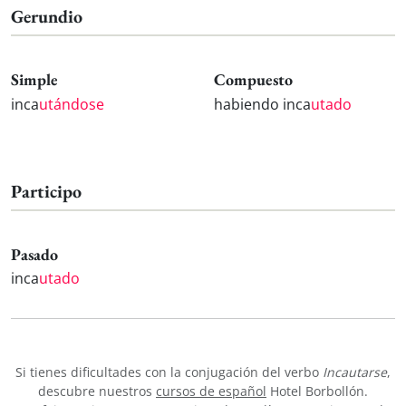
Gerundio
Simple
Compuesto
inca
utándose
habiendo inca
utado
Participo
Pasado
inca
utado
Si tienes dificultades con la conjugación del verbo
Incautarse
,
descubre nuestros
cursos de español
Hotel Borbollón.