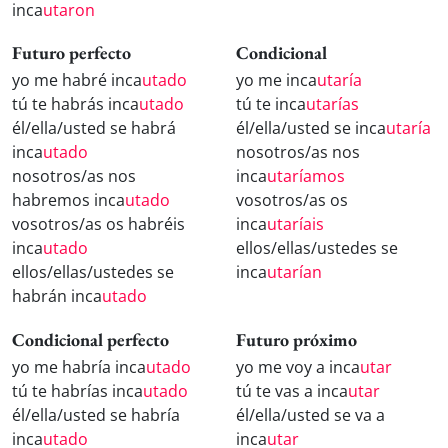
inca
utaron
Futuro perfecto
Condicional
yo me habré inca
utado
yo me inca
utaría
tú te habrás inca
utado
tú te inca
utarías
él/ella/usted se habrá
él/ella/usted se inca
utaría
inca
utado
nosotros/as nos
nosotros/as nos
inca
utaríamos
habremos inca
utado
vosotros/as os
vosotros/as os habréis
inca
utaríais
inca
utado
ellos/ellas/ustedes se
ellos/ellas/ustedes se
inca
utarían
habrán inca
utado
Condicional perfecto
Futuro próximo
yo me habría inca
utado
yo me voy a inca
utar
tú te habrías inca
utado
tú te vas a inca
utar
él/ella/usted se habría
él/ella/usted se va a
inca
utado
inca
utar