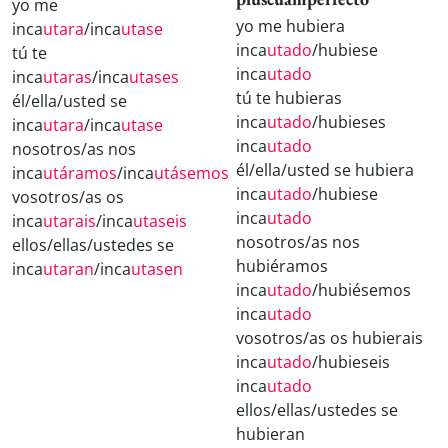
yo me
yo me hubiera
inca
utara
/inca
utase
inca
utado
/hubiese
tú te
inca
utado
inca
utaras
/inca
utases
tú te hubieras
él/ella/usted se
inca
utado
/hubieses
inca
utara
/inca
utase
inca
utado
nosotros/as nos
él/ella/usted se hubiera
inca
utáramos
/inca
utásemos
inca
utado
/hubiese
vosotros/as os
inca
utado
inca
utarais
/inca
utaseis
nosotros/as nos
ellos/ellas/ustedes se
hubiéramos
inca
utaran
/inca
utasen
inca
utado
/hubiésemos
inca
utado
vosotros/as os hubierais
inca
utado
/hubieseis
inca
utado
ellos/ellas/ustedes se
hubieran