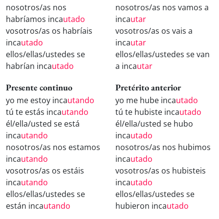
nosotros/as nos
nosotros/as nos vamos a
habríamos inca
utado
inca
utar
vosotros/as os habríais
vosotros/as os vais a
inca
utado
inca
utar
ellos/ellas/ustedes se
ellos/ellas/ustedes se van
habrían inca
utado
a inca
utar
Presente continuo
Pretérito anterior
yo me estoy inca
utando
yo me hube inca
utado
tú te estás inca
utando
tú te hubiste inca
utado
él/ella/usted se está
él/ella/usted se hubo
inca
utando
inca
utado
nosotros/as nos estamos
nosotros/as nos hubimos
inca
utando
inca
utado
vosotros/as os estáis
vosotros/as os hubisteis
inca
utando
inca
utado
ellos/ellas/ustedes se
ellos/ellas/ustedes se
están inca
utando
hubieron inca
utado