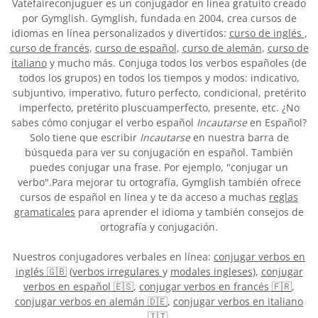
Vatefaireconjuguer es un conjugador en línea gratuito creado
por Gymglish. Gymglish, fundada en 2004, crea cursos de
idiomas en línea personalizados y divertidos:
curso de inglés
,
curso de francés
,
curso de español
,
curso de alemán
,
curso de
italiano
y mucho más. Conjuga todos los verbos españoles (de
todos los grupos) en todos los tiempos y modos: indicativo,
subjuntivo, imperativo, futuro perfecto, condicional, pretérito
imperfecto, pretérito pluscuamperfecto, presente, etc. ¿No
sabes cómo conjugar el verbo español
Incautarse
en Español?
Solo tiene que escribir
Incautarse
en nuestra barra de
búsqueda para ver su conjugación en español. También
puedes conjugar una frase. Por ejemplo, "conjugar un
verbo".Para mejorar tu ortografía, Gymglish también ofrece
cursos de español en línea y te da acceso a muchas
reglas
gramaticales
para aprender el idioma y también consejos de
ortografía y conjugación.
Nuestros conjugadores verbales en línea:
conjugar verbos en
inglés 🇬🇧
(
verbos irregulares
y
modales ingleses
),
conjugar
verbos en español 🇪🇸
,
conjugar verbos en francés 🇫🇷
,
conjugar verbos en alemán 🇩🇪
,
conjugar verbos en italiano
🇮🇹
.