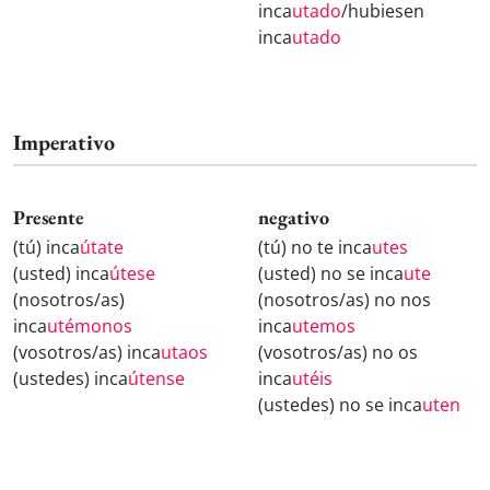
inca
utado
/hubiesen
inca
utado
Imperativo
Presente
negativo
(tú) inca
útate
(tú) no te inca
utes
(usted) inca
útese
(usted) no se inca
ute
(nosotros/as)
(nosotros/as) no nos
inca
utémonos
inca
utemos
(vosotros/as) inca
utaos
(vosotros/as) no os
(ustedes) inca
útense
inca
utéis
(ustedes) no se inca
uten