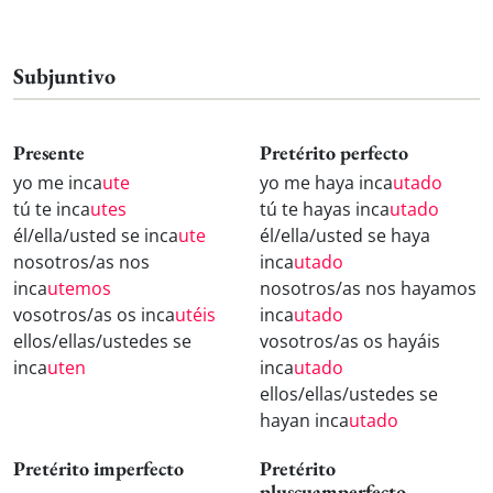
Subjuntivo
Presente
Pretérito perfecto
yo me inca
ute
yo me haya inca
utado
tú te inca
utes
tú te hayas inca
utado
él/ella/usted se inca
ute
él/ella/usted se haya
nosotros/as nos
inca
utado
inca
utemos
nosotros/as nos hayamos
vosotros/as os inca
utéis
inca
utado
ellos/ellas/ustedes se
vosotros/as os hayáis
inca
uten
inca
utado
ellos/ellas/ustedes se
hayan inca
utado
Pretérito imperfecto
Pretérito
pluscuamperfecto