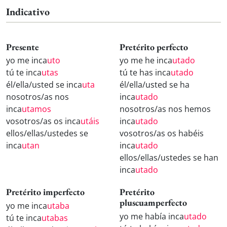
Indicativo
Presente
Pretérito perfecto
yo me inca
uto
yo me he inca
utado
tú te inca
utas
tú te has inca
utado
él/ella/usted se inca
uta
él/ella/usted se ha
nosotros/as nos
inca
utado
inca
utamos
nosotros/as nos hemos
vosotros/as os inca
utáis
inca
utado
ellos/ellas/ustedes se
vosotros/as os habéis
inca
utan
inca
utado
ellos/ellas/ustedes se han
inca
utado
Pretérito imperfecto
Pretérito
pluscuamperfecto
yo me inca
utaba
yo me había inca
utado
tú te inca
utabas