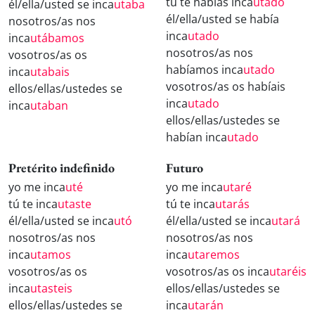
tú te habías inca
utado
él/ella/usted se inca
utaba
él/ella/usted se había
nosotros/as nos
inca
utado
inca
utábamos
nosotros/as nos
vosotros/as os
habíamos inca
utado
inca
utabais
vosotros/as os habíais
ellos/ellas/ustedes se
inca
utado
inca
utaban
ellos/ellas/ustedes se
habían inca
utado
Pretérito indefinido
Futuro
yo me inca
uté
yo me inca
utaré
tú te inca
utaste
tú te inca
utarás
él/ella/usted se inca
utó
él/ella/usted se inca
utará
nosotros/as nos
nosotros/as nos
inca
utamos
inca
utaremos
vosotros/as os
vosotros/as os inca
utaréis
inca
utasteis
ellos/ellas/ustedes se
ellos/ellas/ustedes se
inca
utarán