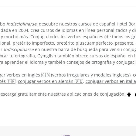
erbo
Indisciplinarse
, descubre nuestros
cursos de español
Hotel Bor
ndada en 2004, crea cursos de idiomas en línea personalizados y di
y mucho más. Conjuga todos los verbos españoles (de todos los gru
cional, pretérito imperfecto, pretérito pluscuamperfecto, presente
ir
Indisciplinarse
en nuestra barra de búsqueda para ver su conju
jorar tu ortografía, Gymglish también ofrece cursos de español en 
ra aprender el idioma y también consejos de ortografía y conjugaci
ar verbos en inglés 🇬🇧
(
verbos irregulares
y
modales ingleses
),
c
cés 🇫🇷
,
conjugar verbos en alemán 🇩🇪
,
conjugar verbos en itali
escarga gratuitamente nuestras aplicaciones de conjugación: