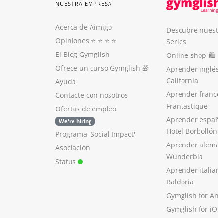
NUESTRA EMPRESA
Acerca de Aimigo
Descubre nuest
Opiniones
⭐️ ⭐️ ⭐️ ⭐️
Series
El Blog Gymglish
Online shop 🛍
Ofrece un curso Gymglish
🎁
Aprender inglé
California
Ayuda
Aprender franc
Contacte con nosotros
Frantastique
Ofertas de empleo
Aprender españ
We're hiring
Hotel Borbollón
Programa 'Social Impact'
Aprender alem
Asociación
Wunderbla
Status
Aprender italia
Baldoria
Gymglish for A
Gymglish for iO