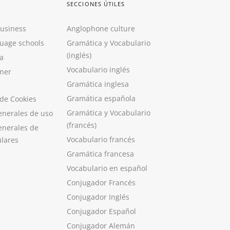
SECCIONES ÚTILES
Business
Anglophone culture
guage schools
Gramática y Vocabulario
(inglés)
a
Vocabulario inglés
ner
Gramática inglesa
Gramática española
 de Cookies
Gramática y Vocabulario
enerales de uso
(francés)
enerales de
Vocabulario francés
ulares
Gramática francesa
Vocabulario en español
Conjugador Francés
Conjugador Inglés
Conjugador Español
Conjugador Alemán