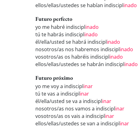
ellos/ellas/ustedes se habían indiscipl
inado
Futuro perfecto
yo me habré indiscipl
inado
tú te habrás indiscipl
inado
él/ella/usted se habrá indiscipl
inado
nosotros/as nos habremos indiscipl
inado
vosotros/as os habréis indiscipl
inado
ellos/ellas/ustedes se habrán indiscipl
inado
Futuro próximo
yo me voy a indiscipl
inar
tú te vas a indiscipl
inar
él/ella/usted se va a indiscipl
inar
nosotros/as nos vamos a indiscipl
inar
vosotros/as os vais a indiscipl
inar
ellos/ellas/ustedes se van a indiscipl
inar