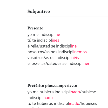
Subjuntivo
Presente
yo me indiscipl
ine
tú te indiscipl
ines
él/ella/usted se indiscipl
ine
nosotros/as nos indiscipl
inemos
vosotros/as os indiscipl
inéis
ellos/ellas/ustedes se indiscipl
inen
Pretérito pluscuamperfecto
yo me hubiera indiscipl
inado
/hubiese
indiscipl
inado
tú te hubieras indiscipl
inado
/hubieses