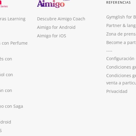
REFERENCIAS
Gymglish for 
ras Learning
Descubre Aimigo Coach
Partner & lan
Aimigo for Android
Zona de prens
Aimigo for iOS
Become a part
s con Perfume
----
Configuración
és con
Condiciones g
ol con
Condiciones g
venta a partic
án con
Privacidad
no con Saga
ndroid
S