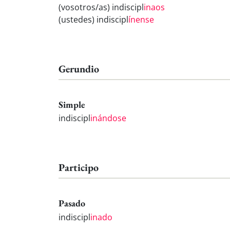
(vosotros/as) indiscipl
inaos
(ustedes) indiscipl
ínense
Gerundio
Simple
indiscipl
inándose
Participo
Pasado
indiscipl
inado