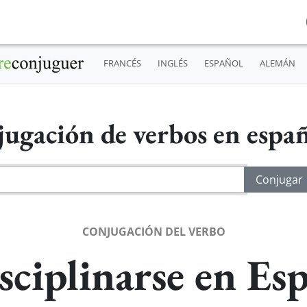
FRANCÉS
INGLÉS
ESPAÑOL
ALEMÁN
ugación de verbos en espa
CONJUGACIÓN DEL VERBO
sciplinarse en Es