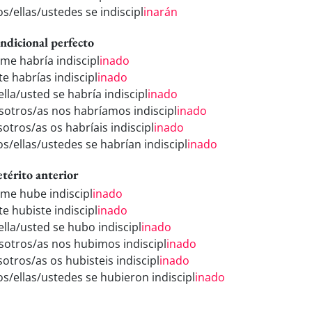
os/ellas/ustedes se indiscipl
inarán
ndicional perfecto
 me habría indiscipl
inado
te habrías indiscipl
inado
ella/usted se habría indiscipl
inado
sotros/as nos habríamos indiscipl
inado
sotros/as os habríais indiscipl
inado
os/ellas/ustedes se habrían indiscipl
inado
etérito anterior
 me hube indiscipl
inado
te hubiste indiscipl
inado
ella/usted se hubo indiscipl
inado
sotros/as nos hubimos indiscipl
inado
sotros/as os hubisteis indiscipl
inado
los/ellas/ustedes se hubieron indiscipl
inado