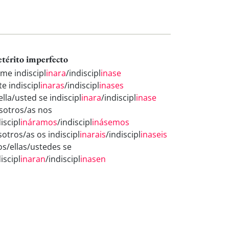
etérito imperfecto
 me indiscipl
inara
/indiscipl
inase
te indiscipl
inaras
/indiscipl
inases
ella/usted se indiscipl
inara
/indiscipl
inase
sotros/as nos
iscipl
ináramos
/indiscipl
inásemos
sotros/as os indiscipl
inarais
/indiscipl
inaseis
los/ellas/ustedes se
iscipl
inaran
/indiscipl
inasen