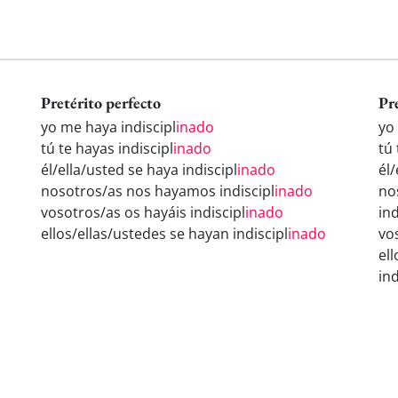
Pretérito perfecto
Pr
yo me haya indiscipl
inado
yo
tú te hayas indiscipl
inado
tú 
él/ella/usted se haya indiscipl
inado
él/
nosotros/as nos hayamos indiscipl
inado
no
vosotros/as os hayáis indiscipl
inado
ind
ellos/ellas/ustedes se hayan indiscipl
inado
vo
el
ind