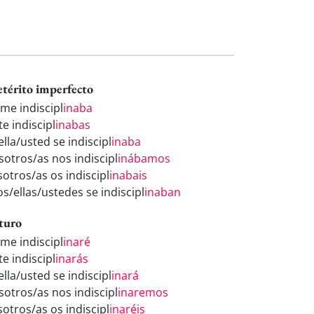
etérito imperfecto
 me indiscipl
inaba
te indiscipl
inabas
ella/usted se indiscipl
inaba
sotros/as nos indiscipl
inábamos
sotros/as os indiscipl
inabais
os/ellas/ustedes se indiscipl
inaban
turo
 me indiscipl
inaré
te indiscipl
inarás
ella/usted se indiscipl
inará
sotros/as nos indiscipl
inaremos
sotros/as os indiscipl
inaréis