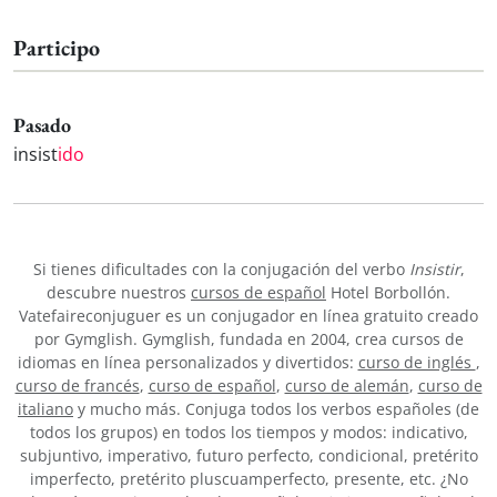
Participo
Pasado
insist
ido
Si tienes dificultades con la conjugación del verbo
Insistir
,
descubre nuestros
cursos de español
Hotel Borbollón.
Vatefaireconjuguer es un conjugador en línea gratuito creado
por Gymglish. Gymglish, fundada en 2004, crea cursos de
idiomas en línea personalizados y divertidos:
curso de inglés
,
curso de francés
,
curso de español
,
curso de alemán
,
curso de
italiano
y mucho más. Conjuga todos los verbos españoles (de
todos los grupos) en todos los tiempos y modos: indicativo,
subjuntivo, imperativo, futuro perfecto, condicional, pretérito
imperfecto, pretérito pluscuamperfecto, presente, etc. ¿No