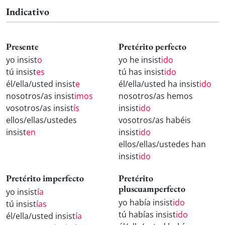
Indicativo
Presente
Pretérito perfecto
yo insist
o
yo he insist
ido
tú insist
es
tú has insist
ido
él/ella/usted insist
e
él/ella/usted ha insist
ido
nosotros/as insist
imos
nosotros/as hemos
vosotros/as insist
ís
insist
ido
ellos/ellas/ustedes
vosotros/as habéis
insist
en
insist
ido
ellos/ellas/ustedes han
insist
ido
Pretérito imperfecto
Pretérito
pluscuamperfecto
yo insist
ía
yo había insist
ido
tú insist
ías
tú habías insist
ido
él/ella/usted insist
ía