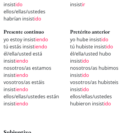
insist
ido
insist
ir
ellos/ellas/ustedes
habrían insist
ido
Presente continuo
Pretérito anterior
yo estoy insist
iendo
yo hube insist
ido
tú estás insist
iendo
tú hubiste insist
ido
él/ella/usted está
él/ella/usted hubo
insist
iendo
insist
ido
nosotros/as estamos
nosotros/as hubimos
insist
iendo
insist
ido
vosotros/as estáis
vosotros/as hubisteis
insist
iendo
insist
ido
ellos/ellas/ustedes están
ellos/ellas/ustedes
insist
iendo
hubieron insist
ido
Subjuntivo