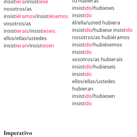
tú hubieras
insist
iera
/insist
iese
insist
ido
/hubieses
nosotros/as
insist
ido
insist
iéramos
/insist
iésemos
él/ella/usted hubiera
vosotros/as
insist
ido
/hubiese insist
ido
insist
ierais
/insist
ieseis
nosotros/as hubiéramos
ellos/ellas/ustedes
insist
ido
/hubiésemos
insist
ieran
/insist
iesen
insist
ido
vosotros/as hubierais
insist
ido
/hubieseis
insist
ido
ellos/ellas/ustedes
hubieran
insist
ido
/hubiesen
insist
ido
Imperativo