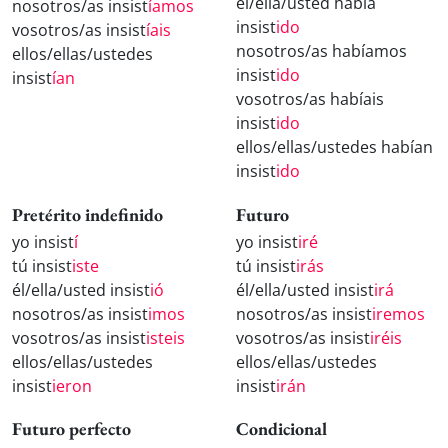
él/ella/usted había
nosotros/as insist
íamos
insist
ido
vosotros/as insist
íais
nosotros/as habíamos
ellos/ellas/ustedes
insist
ido
insist
ían
vosotros/as habíais
insist
ido
ellos/ellas/ustedes habían
insist
ido
Pretérito indefinido
Futuro
yo insist
í
yo insist
iré
tú insist
iste
tú insist
irás
él/ella/usted insist
ió
él/ella/usted insist
irá
nosotros/as insist
imos
nosotros/as insist
iremos
vosotros/as insist
isteis
vosotros/as insist
iréis
ellos/ellas/ustedes
ellos/ellas/ustedes
insist
ieron
insist
irán
Futuro perfecto
Condicional