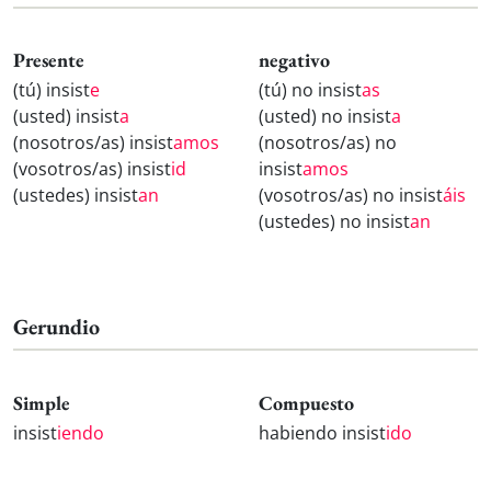
Presente
negativo
(tú) insist
e
(tú) no insist
as
(usted) insist
a
(usted) no insist
a
(nosotros/as) insist
amos
(nosotros/as) no
(vosotros/as) insist
id
insist
amos
(ustedes) insist
an
(vosotros/as) no insist
áis
(ustedes) no insist
an
Gerundio
Simple
Compuesto
insist
iendo
habiendo insist
ido