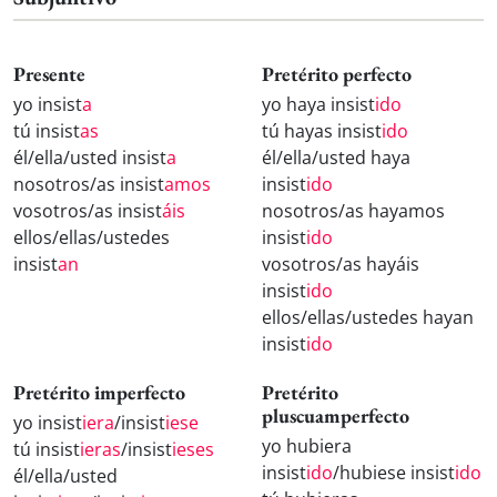
Presente
Pretérito perfecto
yo insist
a
yo haya insist
ido
tú insist
as
tú hayas insist
ido
él/ella/usted insist
a
él/ella/usted haya
nosotros/as insist
amos
insist
ido
vosotros/as insist
áis
nosotros/as hayamos
ellos/ellas/ustedes
insist
ido
insist
an
vosotros/as hayáis
insist
ido
ellos/ellas/ustedes hayan
insist
ido
Pretérito imperfecto
Pretérito
pluscuamperfecto
yo insist
iera
/insist
iese
yo hubiera
tú insist
ieras
/insist
ieses
insist
ido
/hubiese insist
ido
él/ella/usted