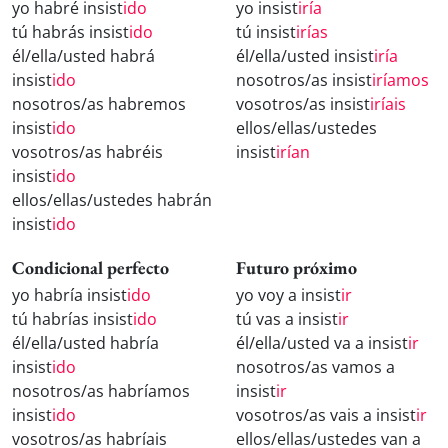
yo habré insist
ido
yo insist
iría
tú habrás insist
ido
tú insist
irías
él/ella/usted habrá
él/ella/usted insist
iría
insist
ido
nosotros/as insist
iríamos
nosotros/as habremos
vosotros/as insist
iríais
insist
ido
ellos/ellas/ustedes
vosotros/as habréis
insist
irían
insist
ido
ellos/ellas/ustedes habrán
insist
ido
Condicional perfecto
Futuro próximo
yo habría insist
ido
yo voy a insist
ir
tú habrías insist
ido
tú vas a insist
ir
él/ella/usted habría
él/ella/usted va a insist
ir
insist
ido
nosotros/as vamos a
nosotros/as habríamos
insist
ir
insist
ido
vosotros/as vais a insist
ir
vosotros/as habríais
ellos/ellas/ustedes van a