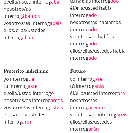
tú habías interrog
ado
él/ella/usted interrog
aba
él/ella/usted había
nosotros/as
interrog
ado
interrog
ábamos
nosotros/as habíamos
vosotros/as interrog
abais
interrog
ado
ellos/ellas/ustedes
vosotros/as habíais
interrog
aban
interrog
ado
ellos/ellas/ustedes habían
interrog
ado
Pretérito indefinido
Futuro
yo interrog
ué
yo interrog
aré
tú interrog
aste
tú interrog
arás
él/ella/usted interrog
ó
él/ella/usted interrog
ará
nosotros/as interrog
amos
nosotros/as
vosotros/as interrog
asteis
interrog
aremos
ellos/ellas/ustedes
vosotros/as interrog
aréis
interrog
aron
ellos/ellas/ustedes
interrog
arán