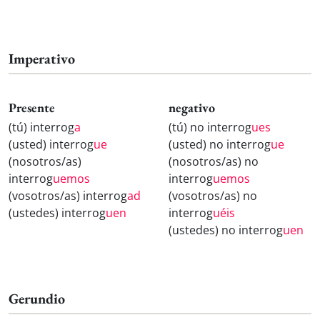
Imperativo
Presente
negativo
(tú) interrog
a
(tú) no interrog
ues
(usted) interrog
ue
(usted) no interrog
ue
(nosotros/as)
(nosotros/as) no
interrog
uemos
interrog
uemos
(vosotros/as) interrog
ad
(vosotros/as) no
(ustedes) interrog
uen
interrog
uéis
(ustedes) no interrog
uen
Gerundio