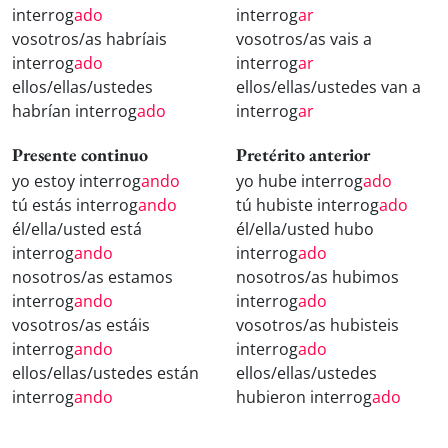
interrog
ado
interrog
ar
vosotros/as habríais
vosotros/as vais a
interrog
ado
interrog
ar
ellos/ellas/ustedes
ellos/ellas/ustedes van a
habrían interrog
ado
interrog
ar
Presente continuo
Pretérito anterior
yo estoy interrog
ando
yo hube interrog
ado
tú estás interrog
ando
tú hubiste interrog
ado
él/ella/usted está
él/ella/usted hubo
interrog
ando
interrog
ado
nosotros/as estamos
nosotros/as hubimos
interrog
ando
interrog
ado
vosotros/as estáis
vosotros/as hubisteis
interrog
ando
interrog
ado
ellos/ellas/ustedes están
ellos/ellas/ustedes
interrog
ando
hubieron interrog
ado