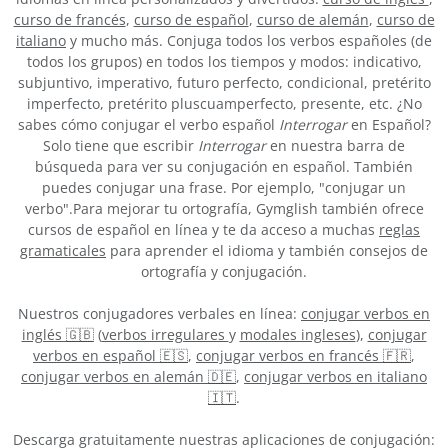
curso de francés
,
curso de español
,
curso de alemán
,
curso de
italiano
y mucho más. Conjuga todos los verbos españoles (de
todos los grupos) en todos los tiempos y modos: indicativo,
subjuntivo, imperativo, futuro perfecto, condicional, pretérito
imperfecto, pretérito pluscuamperfecto, presente, etc. ¿No
sabes cómo conjugar el verbo español
Interrogar
en Español?
Solo tiene que escribir
Interrogar
en nuestra barra de
búsqueda para ver su conjugación en español. También
puedes conjugar una frase. Por ejemplo, "conjugar un
verbo".Para mejorar tu ortografía, Gymglish también ofrece
cursos de español en línea y te da acceso a muchas
reglas
gramaticales
para aprender el idioma y también consejos de
ortografía y conjugación.
Nuestros conjugadores verbales en línea:
conjugar verbos en
inglés 🇬🇧
(
verbos irregulares
y
modales ingleses
),
conjugar
verbos en español 🇪🇸
,
conjugar verbos en francés 🇫🇷
,
conjugar verbos en alemán 🇩🇪
,
conjugar verbos en italiano
🇮🇹
.
Descarga gratuitamente nuestras aplicaciones de conjugación: