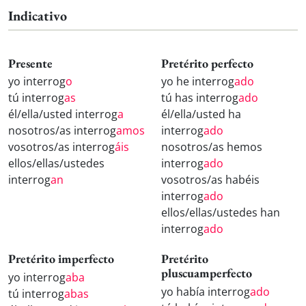
Indicativo
Presente
Pretérito perfecto
yo interrog
o
yo he interrog
ado
tú interrog
as
tú has interrog
ado
él/ella/usted interrog
a
él/ella/usted ha
nosotros/as interrog
amos
interrog
ado
vosotros/as interrog
áis
nosotros/as hemos
ellos/ellas/ustedes
interrog
ado
interrog
an
vosotros/as habéis
interrog
ado
ellos/ellas/ustedes han
interrog
ado
Pretérito imperfecto
Pretérito
pluscuamperfecto
yo interrog
aba
yo había interrog
ado
tú interrog
abas