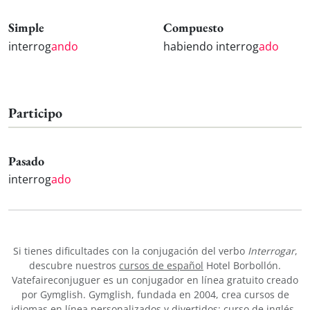
Simple
Compuesto
interrog
ando
habiendo interrog
ado
Participo
Pasado
interrog
ado
Si tienes dificultades con la conjugación del verbo
Interrogar
,
descubre nuestros
cursos de español
Hotel Borbollón.
Vatefaireconjuguer es un conjugador en línea gratuito creado
por Gymglish. Gymglish, fundada en 2004, crea cursos de
idiomas en línea personalizados y divertidos:
curso de inglés
,