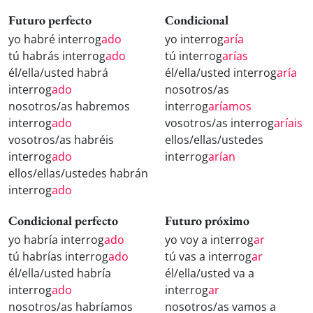
Futuro perfecto
Condicional
yo habré interrog
ado
yo interrog
aría
tú habrás interrog
ado
tú interrog
arías
él/ella/usted habrá
él/ella/usted interrog
aría
interrog
ado
nosotros/as
nosotros/as habremos
interrog
aríamos
interrog
ado
vosotros/as interrog
aríais
vosotros/as habréis
ellos/ellas/ustedes
interrog
ado
interrog
arían
ellos/ellas/ustedes habrán
interrog
ado
Condicional perfecto
Futuro próximo
yo habría interrog
ado
yo voy a interrog
ar
tú habrías interrog
ado
tú vas a interrog
ar
él/ella/usted habría
él/ella/usted va a
interrog
ado
interrog
ar
nosotros/as habríamos
nosotros/as vamos a