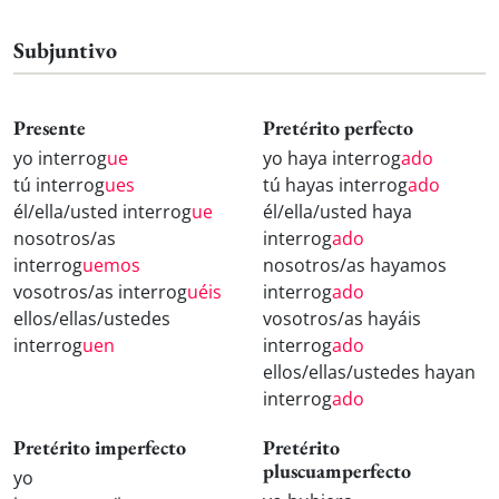
Subjuntivo
Presente
Pretérito perfecto
yo interrog
ue
yo haya interrog
ado
tú interrog
ues
tú hayas interrog
ado
él/ella/usted interrog
ue
él/ella/usted haya
nosotros/as
interrog
ado
interrog
uemos
nosotros/as hayamos
vosotros/as interrog
uéis
interrog
ado
ellos/ellas/ustedes
vosotros/as hayáis
interrog
uen
interrog
ado
ellos/ellas/ustedes hayan
interrog
ado
Pretérito imperfecto
Pretérito
pluscuamperfecto
yo