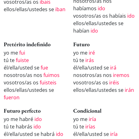
nosotros/as nos
vosotros/as os
ibais
habíamos
ido
ellos/ellas/ustedes se
iban
vosotros/as os habíais
ido
ellos/ellas/ustedes se
habían
ido
Pretérito indefinido
Futuro
yo me
fui
yo me
iré
tú te
fuiste
tú te
irás
él/ella/usted se
fue
él/ella/usted se
irá
nosotros/as nos
fuimos
nosotros/as nos
iremos
vosotros/as os
fuisteis
vosotros/as os
iréis
ellos/ellas/ustedes se
ellos/ellas/ustedes se
irán
fueron
Futuro perfecto
Condicional
yo me habré
ido
yo me
iría
tú te habrás
ido
tú te
irías
él/ella/usted se habrá
ido
él/ella/usted se
iría