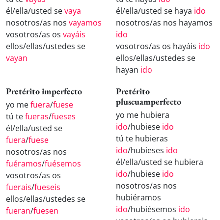
él/ella/usted se
vaya
él/ella/usted se haya
ido
nosotros/as nos
vayamos
nosotros/as nos hayamos
vosotros/as os
vayáis
ido
ellos/ellas/ustedes se
vosotros/as os hayáis
ido
vayan
ellos/ellas/ustedes se
hayan
ido
Pretérito imperfecto
Pretérito
pluscuamperfecto
yo me
fuera
/
fuese
yo me hubiera
tú te
fueras
/
fueses
ido
/hubiese
ido
él/ella/usted se
tú te hubieras
fuera
/
fuese
ido
/hubieses
ido
nosotros/as nos
él/ella/usted se hubiera
fuéramos
/
fuésemos
ido
/hubiese
ido
vosotros/as os
nosotros/as nos
fuerais
/
fueseis
hubiéramos
ellos/ellas/ustedes se
ido
/hubiésemos
ido
fueran
/
fuesen