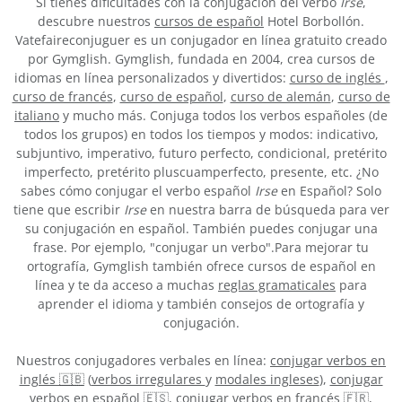
Si tienes dificultades con la conjugación del verbo
Irse
,
descubre nuestros
cursos de español
Hotel Borbollón.
Vatefaireconjuguer es un conjugador en línea gratuito creado
por Gymglish. Gymglish, fundada en 2004, crea cursos de
idiomas en línea personalizados y divertidos:
curso de inglés
,
curso de francés
,
curso de español
,
curso de alemán
,
curso de
italiano
y mucho más. Conjuga todos los verbos españoles (de
todos los grupos) en todos los tiempos y modos: indicativo,
subjuntivo, imperativo, futuro perfecto, condicional, pretérito
imperfecto, pretérito pluscuamperfecto, presente, etc. ¿No
sabes cómo conjugar el verbo español
Irse
en Español? Solo
tiene que escribir
Irse
en nuestra barra de búsqueda para ver
su conjugación en español. También puedes conjugar una
frase. Por ejemplo, "conjugar un verbo".Para mejorar tu
ortografía, Gymglish también ofrece cursos de español en
línea y te da acceso a muchas
reglas gramaticales
para
aprender el idioma y también consejos de ortografía y
conjugación.
Nuestros conjugadores verbales en línea:
conjugar verbos en
inglés 🇬🇧
(
verbos irregulares
y
modales ingleses
),
conjugar
verbos en español 🇪🇸
,
conjugar verbos en francés 🇫🇷
,