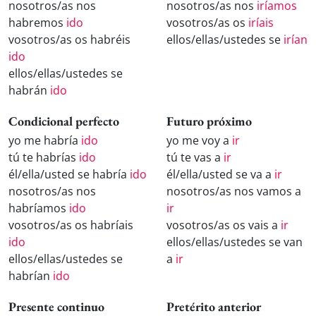
nosotros/as nos
nosotros/as nos
iríamos
habremos
ido
vosotros/as os
iríais
vosotros/as os habréis
ellos/ellas/ustedes se
irían
ido
ellos/ellas/ustedes se
habrán
ido
Condicional perfecto
Futuro próximo
yo me habría
ido
yo me voy a
ir
tú te habrías
ido
tú te vas a
ir
él/ella/usted se habría
ido
él/ella/usted se va a
ir
nosotros/as nos
nosotros/as nos vamos a
habríamos
ido
ir
vosotros/as os habríais
vosotros/as os vais a
ir
ido
ellos/ellas/ustedes se van
ellos/ellas/ustedes se
a
ir
habrían
ido
Presente continuo
Pretérito anterior