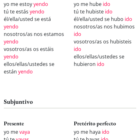
yo me estoy
yendo
yo me hube
ido
tú te estás
yendo
tú te hubiste
ido
él/ella/usted se está
él/ella/usted se hubo
ido
yendo
nosotros/as nos hubimos
nosotros/as nos estamos
ido
yendo
vosotros/as os hubisteis
vosotros/as os estáis
ido
yendo
ellos/ellas/ustedes se
ellos/ellas/ustedes se
hubieron
ido
están
yendo
Subjuntivo
Presente
Pretérito perfecto
yo me
vaya
yo me haya
ido
tú te
vayas
tú te hayas
ido