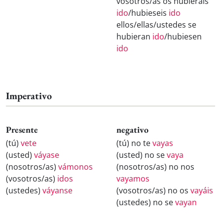
vosotros/as os hubierais
ido
/hubieseis
ido
ellos/ellas/ustedes se
hubieran
ido
/hubiesen
ido
Imperativo
Presente
negativo
(tú)
vete
(tú) no te
vayas
(usted)
váyase
(usted) no se
vaya
(nosotros/as)
vámonos
(nosotros/as) no nos
(vosotros/as)
idos
vayamos
(ustedes)
váyanse
(vosotros/as) no os
vayáis
(ustedes) no se
vayan