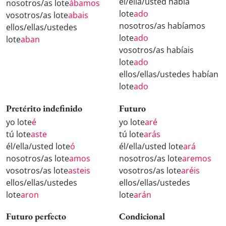
él/ella/usted había
nosotros/as lote
ábamos
lote
ado
vosotros/as lote
abais
nosotros/as habíamos
ellos/ellas/ustedes
lote
ado
lote
aban
vosotros/as habíais
lote
ado
ellos/ellas/ustedes habían
lote
ado
Pretérito indefinido
Futuro
yo lote
é
yo lote
aré
tú lote
aste
tú lote
arás
él/ella/usted lote
ó
él/ella/usted lote
ará
nosotros/as lote
amos
nosotros/as lote
aremos
vosotros/as lote
asteis
vosotros/as lote
aréis
ellos/ellas/ustedes
ellos/ellas/ustedes
lote
aron
lote
arán
Futuro perfecto
Condicional