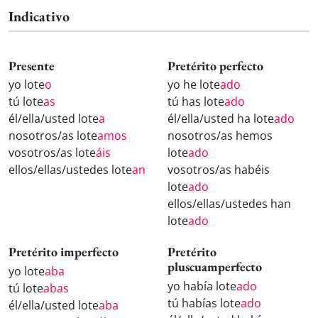
Indicativo
Presente
Pretérito perfecto
yo lote
o
yo he lote
ado
tú lote
as
tú has lote
ado
él/ella/usted lote
a
él/ella/usted ha lote
ado
nosotros/as lote
amos
nosotros/as hemos
vosotros/as lote
áis
lote
ado
ellos/ellas/ustedes lote
an
vosotros/as habéis
lote
ado
ellos/ellas/ustedes han
lote
ado
Pretérito imperfecto
Pretérito
pluscuamperfecto
yo lote
aba
yo había lote
ado
tú lote
abas
tú habías lote
ado
él/ella/usted lote
aba