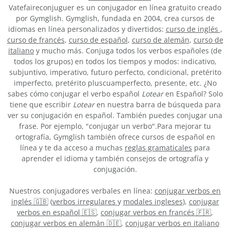
Vatefaireconjuguer es un conjugador en línea gratuito creado
por Gymglish. Gymglish, fundada en 2004, crea cursos de
idiomas en línea personalizados y divertidos:
curso de inglés
,
curso de francés
,
curso de español
,
curso de alemán
,
curso de
italiano
y mucho más. Conjuga todos los verbos españoles (de
todos los grupos) en todos los tiempos y modos: indicativo,
subjuntivo, imperativo, futuro perfecto, condicional, pretérito
imperfecto, pretérito pluscuamperfecto, presente, etc. ¿No
sabes cómo conjugar el verbo español
Lotear
en Español? Solo
tiene que escribir
Lotear
en nuestra barra de búsqueda para
ver su conjugación en español. También puedes conjugar una
frase. Por ejemplo, "conjugar un verbo".Para mejorar tu
ortografía, Gymglish también ofrece cursos de español en
línea y te da acceso a muchas
reglas gramaticales
para
aprender el idioma y también consejos de ortografía y
conjugación.
Nuestros conjugadores verbales en línea:
conjugar verbos en
inglés 🇬🇧
(
verbos irregulares
y
modales ingleses
),
conjugar
verbos en español 🇪🇸
,
conjugar verbos en francés 🇫🇷
,
conjugar verbos en alemán 🇩🇪
,
conjugar verbos en italiano