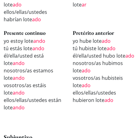
lote
ado
lote
ar
ellos/ellas/ustedes
habrían lote
ado
Presente continuo
Pretérito anterior
yo estoy lote
ando
yo hube lote
ado
tú estás lote
ando
tú hubiste lote
ado
él/ella/usted está
él/ella/usted hubo lote
ado
lote
ando
nosotros/as hubimos
nosotros/as estamos
lote
ado
lote
ando
vosotros/as hubisteis
vosotros/as estáis
lote
ado
lote
ando
ellos/ellas/ustedes
ellos/ellas/ustedes están
hubieron lote
ado
lote
ando
Subjuntivo