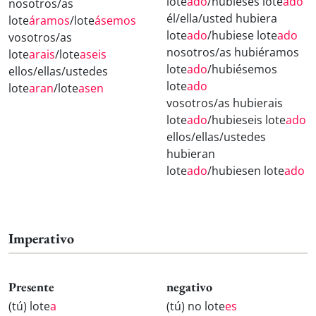
lote
ado
/hubieses lote
ado
nosotros/as
él/ella/usted hubiera
lote
áramos
/lote
ásemos
lote
ado
/hubiese lote
ado
vosotros/as
nosotros/as hubiéramos
lote
arais
/lote
aseis
lote
ado
/hubiésemos
ellos/ellas/ustedes
lote
ado
lote
aran
/lote
asen
vosotros/as hubierais
lote
ado
/hubieseis lote
ado
ellos/ellas/ustedes
hubieran
lote
ado
/hubiesen lote
ado
Imperativo
Presente
negativo
(tú) lote
a
(tú) no lote
es