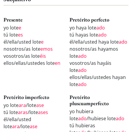
Presente
Pretérito perfecto
yo lote
e
yo haya lote
ado
tú lote
es
tú hayas lote
ado
él/ella/usted lote
e
él/ella/usted haya lote
ado
nosotros/as lote
emos
nosotros/as hayamos
vosotros/as lote
éis
lote
ado
ellos/ellas/ustedes lote
en
vosotros/as hayáis
lote
ado
ellos/ellas/ustedes hayan
lote
ado
Pretérito imperfecto
Pretérito
pluscuamperfecto
yo lote
ara
/lote
ase
yo hubiera
tú lote
aras
/lote
ases
lote
ado
/hubiese lote
ado
él/ella/usted
tú hubieras
lote
ara
/lote
ase