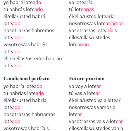
yo habré lote
ado
yo lote
aría
tú habrás lote
ado
tú lote
arías
él/ella/usted habrá
él/ella/usted lote
aría
lote
ado
nosotros/as lote
aríamos
nosotros/as habremos
vosotros/as lote
aríais
lote
ado
ellos/ellas/ustedes
vosotros/as habréis
lote
arían
lote
ado
ellos/ellas/ustedes habrán
lote
ado
Condicional perfecto
Futuro próximo
yo habría lote
ado
yo voy a lote
ar
tú habrías lote
ado
tú vas a lote
ar
él/ella/usted habría
él/ella/usted va a lote
ar
lote
ado
nosotros/as vamos a
nosotros/as habríamos
lote
ar
lote
ado
vosotros/as vais a lote
ar
vosotros/as habríais
ellos/ellas/ustedes van a