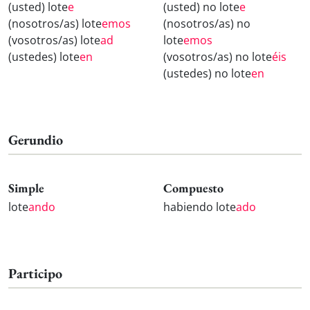
(usted) lote
e
(usted) no lote
e
(nosotros/as) lote
emos
(nosotros/as) no
(vosotros/as) lote
ad
lote
emos
(ustedes) lote
en
(vosotros/as) no lote
éis
(ustedes) no lote
en
Gerundio
Simple
Compuesto
lote
ando
habiendo lote
ado
Participo