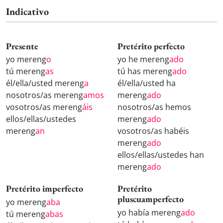
Indicativo
Presente
Pretérito perfecto
yo mereng
o
yo he mereng
ado
tú mereng
as
tú has mereng
ado
él/ella/usted mereng
a
él/ella/usted ha
nosotros/as mereng
amos
mereng
ado
vosotros/as mereng
áis
nosotros/as hemos
ellos/ellas/ustedes
mereng
ado
mereng
an
vosotros/as habéis
mereng
ado
ellos/ellas/ustedes han
mereng
ado
Pretérito imperfecto
Pretérito
pluscuamperfecto
yo mereng
aba
yo había mereng
ado
tú mereng
abas