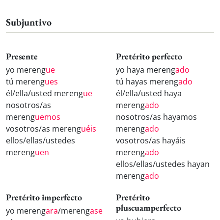
Subjuntivo
Presente
Pretérito perfecto
yo mereng
ue
yo haya mereng
ado
tú mereng
ues
tú hayas mereng
ado
él/ella/usted mereng
ue
él/ella/usted haya
nosotros/as
mereng
ado
mereng
uemos
nosotros/as hayamos
vosotros/as mereng
uéis
mereng
ado
ellos/ellas/ustedes
vosotros/as hayáis
mereng
uen
mereng
ado
ellos/ellas/ustedes hayan
mereng
ado
Pretérito imperfecto
Pretérito
pluscuamperfecto
yo mereng
ara
/mereng
ase