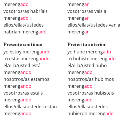
mereng
ado
mereng
ar
vosotros/as habríais
vosotros/as vais a
mereng
ado
mereng
ar
ellos/ellas/ustedes
ellos/ellas/ustedes van a
habrían mereng
ado
mereng
ar
Presente continuo
Pretérito anterior
yo estoy mereng
ando
yo hube mereng
ado
tú estás mereng
ando
tú hubiste mereng
ado
él/ella/usted está
él/ella/usted hubo
mereng
ando
mereng
ado
nosotros/as estamos
nosotros/as hubimos
mereng
ando
mereng
ado
vosotros/as estáis
vosotros/as hubisteis
mereng
ando
mereng
ado
ellos/ellas/ustedes están
ellos/ellas/ustedes
mereng
ando
hubieron mereng
ado