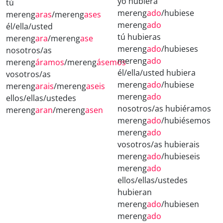
yo hubiera
tú
mereng
ado
/hubiese
mereng
aras
/mereng
ases
mereng
ado
él/ella/usted
tú hubieras
mereng
ara
/mereng
ase
mereng
ado
/hubieses
nosotros/as
mereng
ado
mereng
áramos
/mereng
ásemos
él/ella/usted hubiera
vosotros/as
mereng
ado
/hubiese
mereng
arais
/mereng
aseis
mereng
ado
ellos/ellas/ustedes
nosotros/as hubiéramos
mereng
aran
/mereng
asen
mereng
ado
/hubiésemos
mereng
ado
vosotros/as hubierais
mereng
ado
/hubieseis
mereng
ado
ellos/ellas/ustedes
hubieran
mereng
ado
/hubiesen
mereng
ado