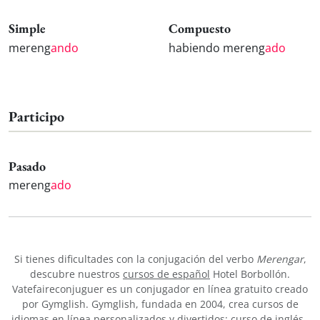
Simple
Compuesto
mereng
ando
habiendo mereng
ado
Participo
Pasado
mereng
ado
Si tienes dificultades con la conjugación del verbo
Merengar
,
descubre nuestros
cursos de español
Hotel Borbollón.
Vatefaireconjuguer es un conjugador en línea gratuito creado
por Gymglish. Gymglish, fundada en 2004, crea cursos de
idiomas en línea personalizados y divertidos:
curso de inglés
,