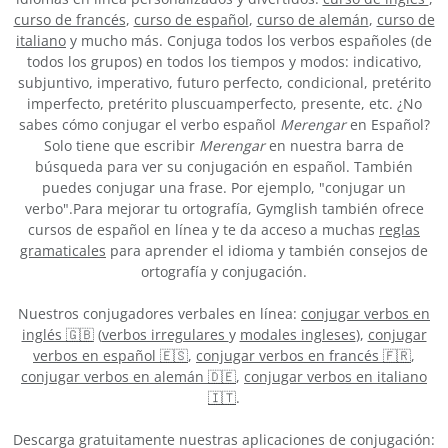
curso de francés
,
curso de español
,
curso de alemán
,
curso de
italiano
y mucho más. Conjuga todos los verbos españoles (de
todos los grupos) en todos los tiempos y modos: indicativo,
subjuntivo, imperativo, futuro perfecto, condicional, pretérito
imperfecto, pretérito pluscuamperfecto, presente, etc. ¿No
sabes cómo conjugar el verbo español
Merengar
en Español?
Solo tiene que escribir
Merengar
en nuestra barra de
búsqueda para ver su conjugación en español. También
puedes conjugar una frase. Por ejemplo, "conjugar un
verbo".Para mejorar tu ortografía, Gymglish también ofrece
cursos de español en línea y te da acceso a muchas
reglas
gramaticales
para aprender el idioma y también consejos de
ortografía y conjugación.
Nuestros conjugadores verbales en línea:
conjugar verbos en
inglés 🇬🇧
(
verbos irregulares
y
modales ingleses
),
conjugar
verbos en español 🇪🇸
,
conjugar verbos en francés 🇫🇷
,
conjugar verbos en alemán 🇩🇪
,
conjugar verbos en italiano
🇮🇹
.
Descarga gratuitamente nuestras aplicaciones de conjugación: