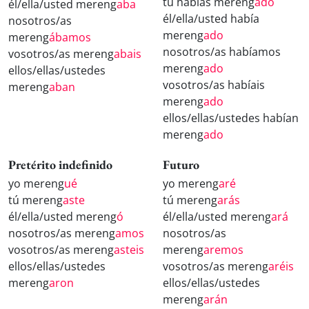
tú habías mereng
ado
él/ella/usted mereng
aba
él/ella/usted había
nosotros/as
mereng
ado
mereng
ábamos
nosotros/as habíamos
vosotros/as mereng
abais
mereng
ado
ellos/ellas/ustedes
vosotros/as habíais
mereng
aban
mereng
ado
ellos/ellas/ustedes habían
mereng
ado
Pretérito indefinido
Futuro
yo mereng
ué
yo mereng
aré
tú mereng
aste
tú mereng
arás
él/ella/usted mereng
ó
él/ella/usted mereng
ará
nosotros/as mereng
amos
nosotros/as
vosotros/as mereng
asteis
mereng
aremos
ellos/ellas/ustedes
vosotros/as mereng
aréis
mereng
aron
ellos/ellas/ustedes
mereng
arán