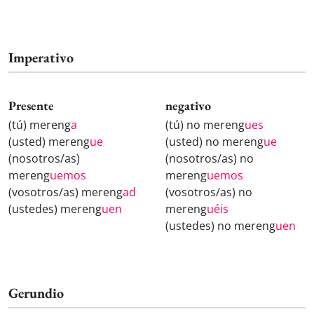
Imperativo
Presente
negativo
(tú) mereng
a
(tú) no mereng
ues
(usted) mereng
ue
(usted) no mereng
ue
(nosotros/as)
(nosotros/as) no
mereng
uemos
mereng
uemos
(vosotros/as) mereng
ad
(vosotros/as) no
(ustedes) mereng
uen
mereng
uéis
(ustedes) no mereng
uen
Gerundio