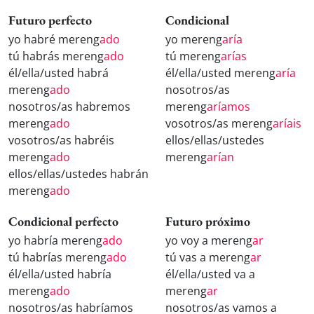
Futuro perfecto
Condicional
yo habré mereng
ado
yo mereng
aría
tú habrás mereng
ado
tú mereng
arías
él/ella/usted habrá
él/ella/usted mereng
aría
mereng
ado
nosotros/as
nosotros/as habremos
mereng
aríamos
mereng
ado
vosotros/as mereng
aríais
vosotros/as habréis
ellos/ellas/ustedes
mereng
ado
mereng
arían
ellos/ellas/ustedes habrán
mereng
ado
Condicional perfecto
Futuro próximo
yo habría mereng
ado
yo voy a mereng
ar
tú habrías mereng
ado
tú vas a mereng
ar
él/ella/usted habría
él/ella/usted va a
mereng
ado
mereng
ar
nosotros/as habríamos
nosotros/as vamos a