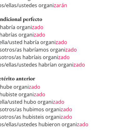
los/ellas/ustedes organi
zarán
ndicional perfecto
 habría organi
zado
 habrías organi
zado
/ella/usted habría organi
zado
sotros/as habríamos organi
zado
sotros/as habríais organi
zado
los/ellas/ustedes habrían organi
zado
etérito anterior
 hube organi
zado
 hubiste organi
zado
/ella/usted hubo organi
zado
sotros/as hubimos organi
zado
sotros/as hubisteis organi
zado
los/ellas/ustedes hubieron organi
zado