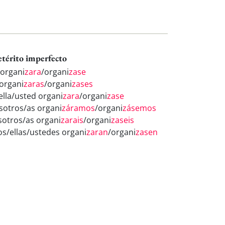
etérito imperfecto
 organi
zara
/organi
zase
 organi
zaras
/organi
zases
/ella/usted organi
zara
/organi
zase
sotros/as organi
záramos
/organi
zásemos
sotros/as organi
zarais
/organi
zaseis
los/ellas/ustedes organi
zaran
/organi
zasen