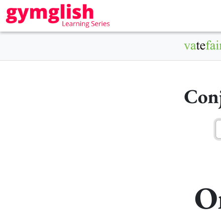
Conj
O