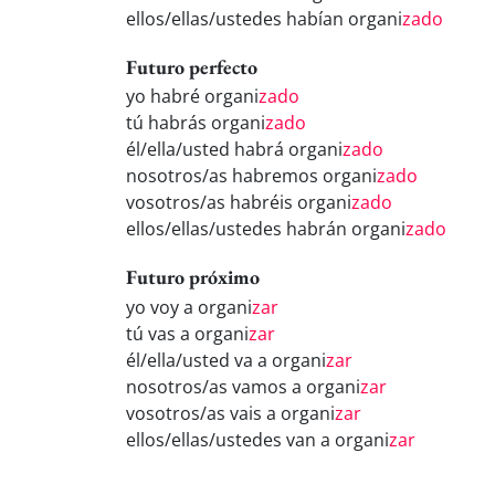
ellos/ellas/ustedes habían organi
zado
Futuro perfecto
yo habré organi
zado
tú habrás organi
zado
él/ella/usted habrá organi
zado
nosotros/as habremos organi
zado
vosotros/as habréis organi
zado
ellos/ellas/ustedes habrán organi
zado
Futuro próximo
yo voy a organi
zar
tú vas a organi
zar
él/ella/usted va a organi
zar
nosotros/as vamos a organi
zar
vosotros/as vais a organi
zar
ellos/ellas/ustedes van a organi
zar