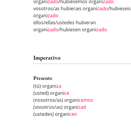
organi
zado
/hubiésemos organi
zado
vosotros/as hubierais organi
zado
/hubieseis
organi
zado
ellos/ellas/ustedes hubieran
organi
zado
/hubiesen organi
zado
Imperativo
Presente
(tú) organi
za
(usted) organi
ce
(nosotros/as) organi
cemos
(vosotros/as) organi
zad
(ustedes) organi
cen