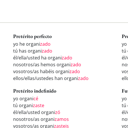
Pretérito perfecto
Pr
yo he organi
zado
yo
tú has organi
zado
tú
él/ella/usted ha organi
zado
él
nosotros/as hemos organi
zado
no
vosotros/as habéis organi
zado
vo
ellos/ellas/ustedes han organi
zado
el
Pretérito indefinido
Fu
yo organi
cé
yo
tú organi
zaste
tú
él/ella/usted organi
zó
él
nosotros/as organi
zamos
no
vosotros/as organi
zasteis
vo