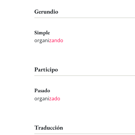
Gerundio
Simple
organi
zando
Participo
Pasado
organi
zado
Traducción