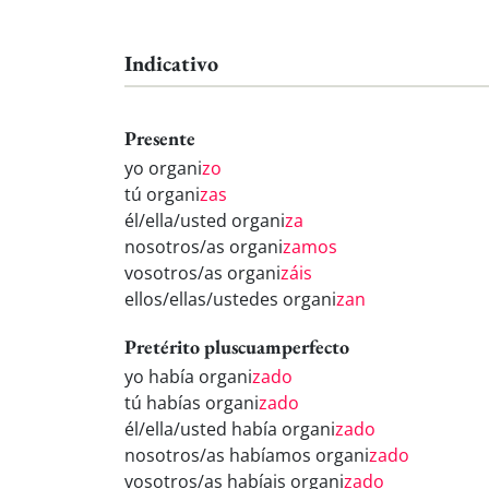
Indicativo
Presente
yo organi
zo
tú organi
zas
él/ella/usted organi
za
nosotros/as organi
zamos
vosotros/as organi
záis
ellos/ellas/ustedes organi
zan
Pretérito pluscuamperfecto
yo había organi
zado
tú habías organi
zado
él/ella/usted había organi
zado
nosotros/as habíamos organi
zado
vosotros/as habíais organi
zado