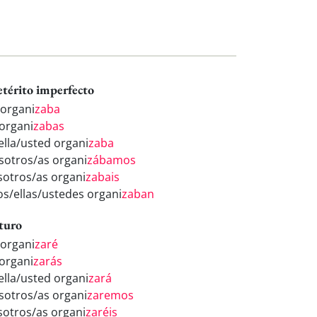
etérito imperfecto
 organi
zaba
 organi
zabas
/ella/usted organi
zaba
sotros/as organi
zábamos
sotros/as organi
zabais
los/ellas/ustedes organi
zaban
turo
 organi
zaré
 organi
zarás
/ella/usted organi
zará
sotros/as organi
zaremos
sotros/as organi
zaréis