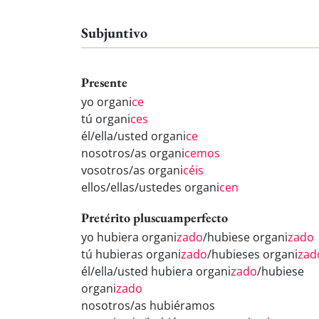
Subjuntivo
Presente
yo organi
ce
tú organi
ces
él/ella/usted organi
ce
nosotros/as organi
cemos
vosotros/as organi
céis
ellos/ellas/ustedes organi
cen
Pretérito pluscuamperfecto
yo hubiera organi
zado
/hubiese organi
zado
tú hubieras organi
zado
/hubieses organi
zad
él/ella/usted hubiera organi
zado
/hubiese
organi
zado
nosotros/as hubiéramos