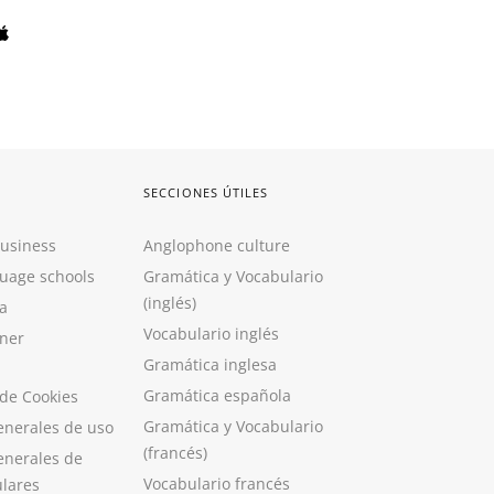
SECCIONES ÚTILES
Business
Anglophone culture
guage schools
Gramática y Vocabulario
(inglés)
a
Vocabulario inglés
ner
Gramática inglesa
Gramática española
 de Cookies
Gramática y Vocabulario
enerales de uso
(francés)
enerales de
Vocabulario francés
ulares