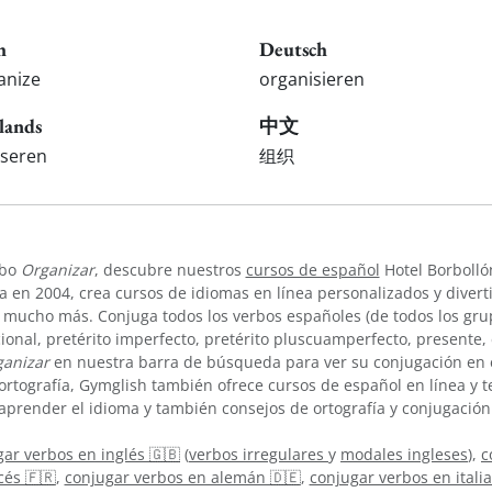
h
Deutsch
anize
organisieren
lands
中文
iseren
组织
rbo
Organizar
, descubre nuestros
cursos de español
Hotel Borbolló
 en 2004, crea cursos de idiomas en línea personalizados y divert
 mucho más. Conjuga todos los verbos españoles (de todos los grup
cional, pretérito imperfecto, pretérito pluscuamperfecto, presente
anizar
en nuestra barra de búsqueda para ver su conjugación en 
ortografía, Gymglish también ofrece cursos de español en línea y
aprender el idioma y también consejos de ortografía y conjugación
ar verbos en inglés 🇬🇧
(
verbos irregulares
y
modales ingleses
),
c
cés 🇫🇷
,
conjugar verbos en alemán 🇩🇪
,
conjugar verbos en itali