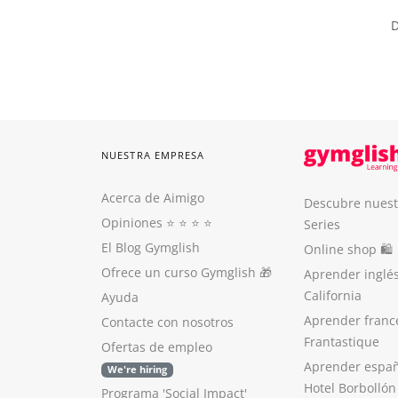
D
NUESTRA EMPRESA
Acerca de Aimigo
Descubre nuest
Opiniones
⭐️ ⭐️ ⭐️ ⭐️
Series
El Blog Gymglish
Online shop 🛍
Ofrece un curso Gymglish
🎁
Aprender inglé
California
Ayuda
Aprender franc
Contacte con nosotros
Frantastique
Ofertas de empleo
Aprender españ
We're hiring
Hotel Borbollón
Programa 'Social Impact'