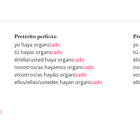
Pretérito perfecto
Pr
yo haya organi
zado
yo
tú hayas organi
zado
tú
él/ella/usted haya organi
zado
él
nosotros/as hayamos organi
zado
no
vosotros/as hayáis organi
zado
vo
ellos/ellas/ustedes hayan organi
zado
el
o