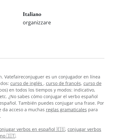
Italiano
organizzare
n. Vatefaireconjuguer es un conjugador en línea
idos:
curso de inglés
,
curso de francés
,
curso de
os) en todos los tiempos y modos: indicativo,
, etc. ¿No sabes cómo conjugar el verbo español
español. También puedes conjugar una frase. Por
 te da acceso a muchas
reglas gramaticales
para
.
onjugar verbos en español 🇪🇸
,
conjugar verbos
ano 🇮🇹
.