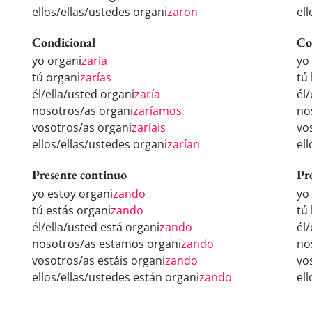
ellos/ellas/ustedes organi
zaron
el
Condicional
Co
yo organi
zaría
yo
tú organi
zarías
tú
él/ella/usted organi
zaría
él
nosotros/as organi
zaríamos
no
vosotros/as organi
zaríais
vo
ellos/ellas/ustedes organi
zarían
el
Presente continuo
Pr
yo estoy organi
zando
yo
tú estás organi
zando
tú
él/ella/usted está organi
zando
él
nosotros/as estamos organi
zando
no
vosotros/as estáis organi
zando
vo
ellos/ellas/ustedes están organi
zando
el