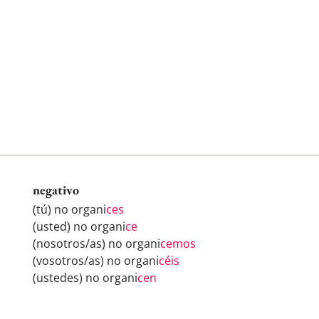
negativo
(tú) no organi
ces
(usted) no organi
ce
(nosotros/as) no organi
cemos
(vosotros/as) no organi
céis
(ustedes) no organi
cen