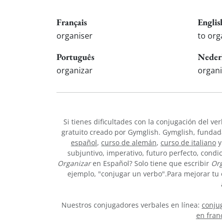
Français
Englis
organiser
to org
Português
Neder
organizar
organ
Si tienes dificultades con la conjugación del ve
gratuito creado por Gymglish. Gymglish, fundada
español
,
curso de alemán
,
curso de italiano
y
subjuntivo, imperativo, futuro perfecto, condi
Organizar
en Español? Solo tiene que escribir
Org
ejemplo, "conjugar un verbo".Para mejorar tu 
Nuestros conjugadores verbales en línea:
conjug
en fran