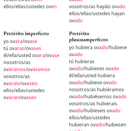
ellos/ellas/ustedes ov
en
vosotros/as hayáis ov
ado
ellos/ellas/ustedes hayan
ov
ado
Pretérito imperfecto
Pretérito
pluscuamperfecto
yo ov
ara
/ov
ase
yo hubiera ov
ado
/hubiese
tú ov
aras
/ov
ases
ov
ado
él/ella/usted ov
ara
/ov
ase
tú hubieras
nosotros/as
ov
ado
/hubieses ov
ado
ov
áramos
/ov
ásemos
él/ella/usted hubiera
vosotros/as
ov
ado
/hubiese ov
ado
ov
arais
/ov
aseis
nosotros/as hubiéramos
ellos/ellas/ustedes
ov
ado
/hubiésemos ov
ado
ov
aran
/ov
asen
vosotros/as hubierais
ov
ado
/hubieseis ov
ado
ellos/ellas/ustedes
hubieran ov
ado
/hubiesen