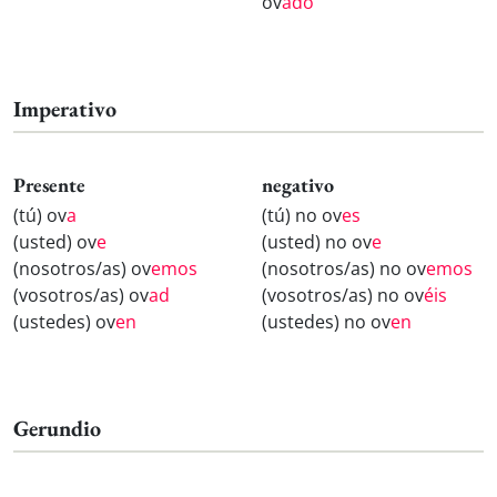
ov
ado
Imperativo
Presente
negativo
(tú) ov
a
(tú) no ov
es
(usted) ov
e
(usted) no ov
e
(nosotros/as) ov
emos
(nosotros/as) no ov
emos
(vosotros/as) ov
ad
(vosotros/as) no ov
éis
(ustedes) ov
en
(ustedes) no ov
en
Gerundio