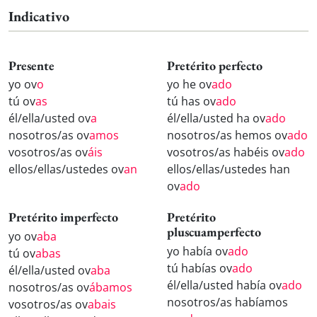
Indicativo
Presente
Pretérito perfecto
yo ov
o
yo he ov
ado
tú ov
as
tú has ov
ado
él/ella/usted ov
a
él/ella/usted ha ov
ado
nosotros/as ov
amos
nosotros/as hemos ov
ado
vosotros/as ov
áis
vosotros/as habéis ov
ado
ellos/ellas/ustedes ov
an
ellos/ellas/ustedes han
ov
ado
Pretérito imperfecto
Pretérito
pluscuamperfecto
yo ov
aba
yo había ov
ado
tú ov
abas
tú habías ov
ado
él/ella/usted ov
aba
él/ella/usted había ov
ado
nosotros/as ov
ábamos
nosotros/as habíamos
vosotros/as ov
abais