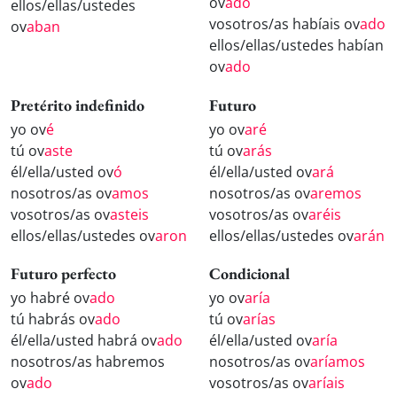
ov
ado
ellos/ellas/ustedes
vosotros/as habíais ov
ado
ov
aban
ellos/ellas/ustedes habían
ov
ado
Pretérito indefinido
Futuro
yo ov
é
yo ov
aré
tú ov
aste
tú ov
arás
él/ella/usted ov
ó
él/ella/usted ov
ará
nosotros/as ov
amos
nosotros/as ov
aremos
vosotros/as ov
asteis
vosotros/as ov
aréis
ellos/ellas/ustedes ov
aron
ellos/ellas/ustedes ov
arán
Futuro perfecto
Condicional
yo habré ov
ado
yo ov
aría
tú habrás ov
ado
tú ov
arías
él/ella/usted habrá ov
ado
él/ella/usted ov
aría
nosotros/as habremos
nosotros/as ov
aríamos
ov
ado
vosotros/as ov
aríais