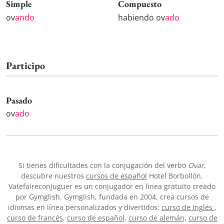
Simple
Compuesto
ov
ando
habiendo ov
ado
Participo
Pasado
ov
ado
Si tienes dificultades con la conjugación del verbo
Ovar
,
descubre nuestros
cursos de español
Hotel Borbollón.
Vatefaireconjuguer es un conjugador en línea gratuito creado
por Gymglish. Gymglish, fundada en 2004, crea cursos de
idiomas en línea personalizados y divertidos:
curso de inglés
,
curso de francés
,
curso de español
,
curso de alemán
,
curso de