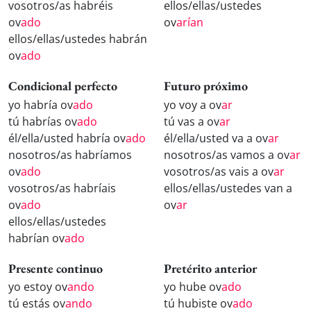
vosotros/as habréis
ellos/ellas/ustedes
ov
ado
ov
arían
ellos/ellas/ustedes habrán
ov
ado
Condicional perfecto
Futuro próximo
yo habría ov
ado
yo voy a ov
ar
tú habrías ov
ado
tú vas a ov
ar
él/ella/usted habría ov
ado
él/ella/usted va a ov
ar
nosotros/as habríamos
nosotros/as vamos a ov
ar
ov
ado
vosotros/as vais a ov
ar
vosotros/as habríais
ellos/ellas/ustedes van a
ov
ado
ov
ar
ellos/ellas/ustedes
habrían ov
ado
Presente continuo
Pretérito anterior
yo estoy ov
ando
yo hube ov
ado
tú estás ov
ando
tú hubiste ov
ado