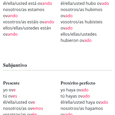
él/ella/usted está ov
ando
él/ella/usted hubo ov
ado
nosotros/as estamos
nosotros/as hubimos
ov
ando
ov
ado
vosotros/as estáis ov
ando
vosotros/as hubisteis
ellos/ellas/ustedes están
ov
ado
ov
ando
ellos/ellas/ustedes
hubieron ov
ado
Subjuntivo
Presente
Pretérito perfecto
yo ov
e
yo haya ov
ado
tú ov
es
tú hayas ov
ado
él/ella/usted ov
e
él/ella/usted haya ov
ado
nosotros/as ov
emos
nosotros/as hayamos
vosotros/as ov
éis
ov
ado