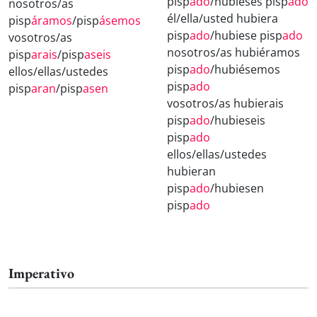
pisp
ado
/hubieses pisp
ado
nosotros/as
él/ella/usted hubiera
pisp
áramos
/pisp
ásemos
pisp
ado
/hubiese pisp
ado
vosotros/as
nosotros/as hubiéramos
pisp
arais
/pisp
aseis
pisp
ado
/hubiésemos
ellos/ellas/ustedes
pisp
ado
pisp
aran
/pisp
asen
vosotros/as hubierais
pisp
ado
/hubieseis
pisp
ado
ellos/ellas/ustedes
hubieran
pisp
ado
/hubiesen
pisp
ado
Imperativo