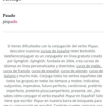
Pasado
pisp
ado
Si tienes dificultades con la conjugación del verbo
Pispar
,
descubre nuestros
cursos de español
Hotel Borbollón.
Vatefaireconjuguer es un conjugador en línea gratuito creado
por Gymglish. Gymglish, fundada en 2004, crea cursos de
idiomas en línea personalizados y divertidos:
curso de inglés
,
curso de francés
,
curso de español
,
curso de alemán
,
curso de
italiano
y mucho más. Conjuga todos los verbos españoles (de
todos los grupos) en todos los tiempos y modos: indicativo,
subjuntivo, imperativo, futuro perfecto, condicional, pretérito
imperfecto, pretérito pluscuamperfecto, presente, etc. ¿No
sabes cómo conjugar el verbo español
Pispar
en Español? Solo
tiene que escribir
Pispar
en nuestra barra de búsqueda para
ver su conjugación en español. También puedes conjugar una