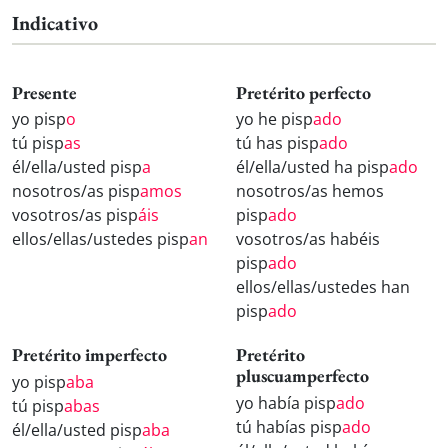
Indicativo
Presente
Pretérito perfecto
yo pisp
o
yo he pisp
ado
tú pisp
as
tú has pisp
ado
él/ella/usted pisp
a
él/ella/usted ha pisp
ado
nosotros/as pisp
amos
nosotros/as hemos
vosotros/as pisp
áis
pisp
ado
ellos/ellas/ustedes pisp
an
vosotros/as habéis
pisp
ado
ellos/ellas/ustedes han
pisp
ado
Pretérito imperfecto
Pretérito
pluscuamperfecto
yo pisp
aba
yo había pisp
ado
tú pisp
abas
tú habías pisp
ado
él/ella/usted pisp
aba