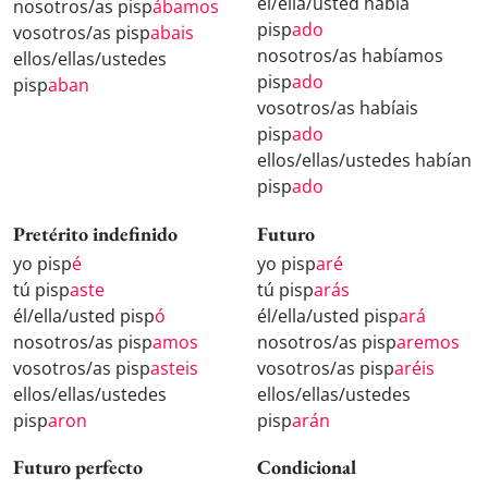
él/ella/usted había
nosotros/as pisp
ábamos
pisp
ado
vosotros/as pisp
abais
nosotros/as habíamos
ellos/ellas/ustedes
pisp
ado
pisp
aban
vosotros/as habíais
pisp
ado
ellos/ellas/ustedes habían
pisp
ado
Pretérito indefinido
Futuro
yo pisp
é
yo pisp
aré
tú pisp
aste
tú pisp
arás
él/ella/usted pisp
ó
él/ella/usted pisp
ará
nosotros/as pisp
amos
nosotros/as pisp
aremos
vosotros/as pisp
asteis
vosotros/as pisp
aréis
ellos/ellas/ustedes
ellos/ellas/ustedes
pisp
aron
pisp
arán
Futuro perfecto
Condicional