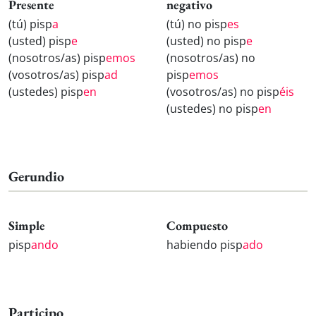
Presente
negativo
(tú) pisp
a
(tú) no pisp
es
(usted) pisp
e
(usted) no pisp
e
(nosotros/as) pisp
emos
(nosotros/as) no
(vosotros/as) pisp
ad
pisp
emos
(ustedes) pisp
en
(vosotros/as) no pisp
éis
(ustedes) no pisp
en
Gerundio
Simple
Compuesto
pisp
ando
habiendo pisp
ado
Participo