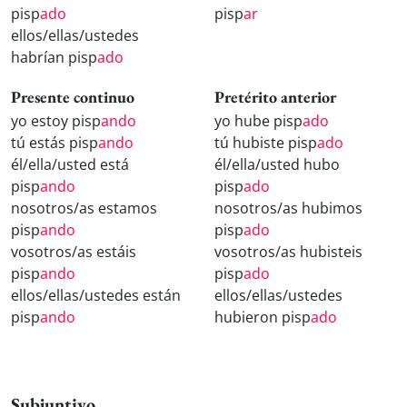
pisp
ado
pisp
ar
ellos/ellas/ustedes
habrían pisp
ado
Presente continuo
Pretérito anterior
yo estoy pisp
ando
yo hube pisp
ado
tú estás pisp
ando
tú hubiste pisp
ado
él/ella/usted está
él/ella/usted hubo
pisp
ando
pisp
ado
nosotros/as estamos
nosotros/as hubimos
pisp
ando
pisp
ado
vosotros/as estáis
vosotros/as hubisteis
pisp
ando
pisp
ado
ellos/ellas/ustedes están
ellos/ellas/ustedes
pisp
ando
hubieron pisp
ado
Subjuntivo