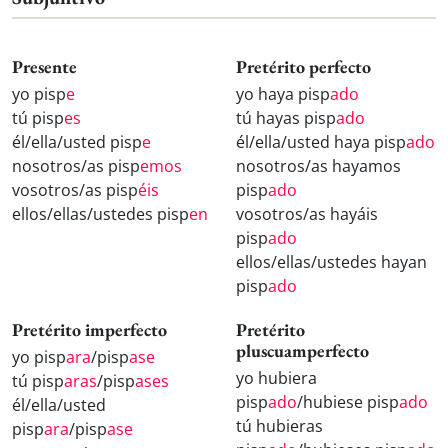
Presente
Pretérito perfecto
yo pisp
e
yo haya pisp
ado
tú pisp
es
tú hayas pisp
ado
él/ella/usted pisp
e
él/ella/usted haya pisp
ado
nosotros/as pisp
emos
nosotros/as hayamos
vosotros/as pisp
éis
pisp
ado
ellos/ellas/ustedes pisp
en
vosotros/as hayáis
pisp
ado
ellos/ellas/ustedes hayan
pisp
ado
Pretérito imperfecto
Pretérito
pluscuamperfecto
yo pisp
ara
/pisp
ase
yo hubiera
tú pisp
aras
/pisp
ases
pisp
ado
/hubiese pisp
ado
él/ella/usted
tú hubieras
pisp
ara
/pisp
ase