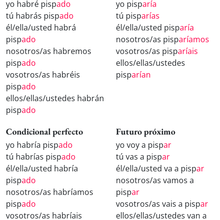
yo habré pisp
ado
yo pisp
aría
tú habrás pisp
ado
tú pisp
arías
él/ella/usted habrá
él/ella/usted pisp
aría
pisp
ado
nosotros/as pisp
aríamos
nosotros/as habremos
vosotros/as pisp
aríais
pisp
ado
ellos/ellas/ustedes
vosotros/as habréis
pisp
arían
pisp
ado
ellos/ellas/ustedes habrán
pisp
ado
Condicional perfecto
Futuro próximo
yo habría pisp
ado
yo voy a pisp
ar
tú habrías pisp
ado
tú vas a pisp
ar
él/ella/usted habría
él/ella/usted va a pisp
ar
pisp
ado
nosotros/as vamos a
nosotros/as habríamos
pisp
ar
pisp
ado
vosotros/as vais a pisp
ar
vosotros/as habríais
ellos/ellas/ustedes van a