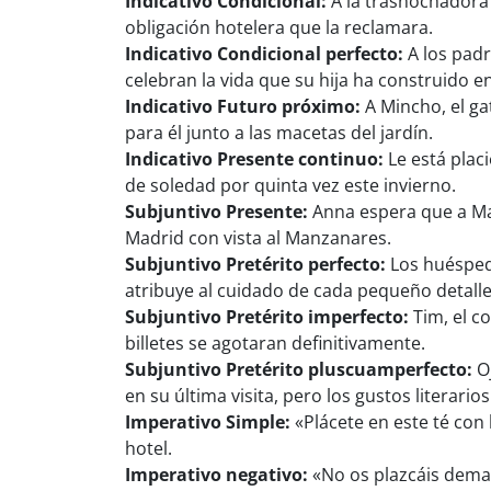
Indicativo Condicional:
A la trasnochadora
obligación hotelera que la reclamara.
Indicativo Condicional perfecto:
A los padr
celebran la vida que su hija ha construido e
Indicativo Futuro próximo:
A Mincho, el ga
para él junto a las macetas del jardín.
Indicativo Presente continuo:
Le está plac
de soledad por quinta vez este invierno.
Subjuntivo Presente:
Anna espera que a Mag
Madrid con vista al Manzanares.
Subjuntivo Pretérito perfecto:
Los huéspede
atribuye al cuidado de cada pequeño detalle
Subjuntivo Pretérito imperfecto:
Tim, el c
billetes se agotaran definitivamente.
Subjuntivo Pretérito pluscuamperfecto:
Oj
en su última visita, pero los gustos literario
Imperativo Simple:
«Plácete en este té con 
hotel.
Imperativo negativo:
«No os plazcáis dema