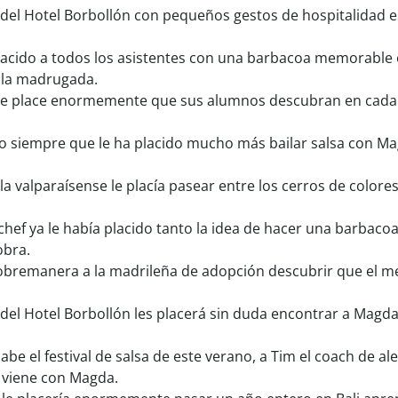
del Hotel Borbollón con pequeños gestos de hospitalidad e
cido a todos los asistentes con una barbacoa memorable en 
 la madrugada.
 le place enormemente que sus alumnos descubran en cada 
o siempre que le ha placido mucho más bailar salsa con M
la valparaísense le placía pasear entre los cerros de colores
chef ya le había placido tanto la idea de hacer una barba
obra.
obremanera a la madrileña de adopción descubrir que el mer
el Hotel Borbollón les placerá sin duda encontrar a Magda 
be el festival de salsa de este verano, a Tim el coach de al
e viene con Magda.