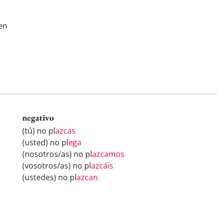
en
negativo
(tú) no pl
azcas
(usted) no pl
ega
(nosotros/as) no pl
azcamos
(vosotros/as) no pl
azcáis
(ustedes) no pl
azcan