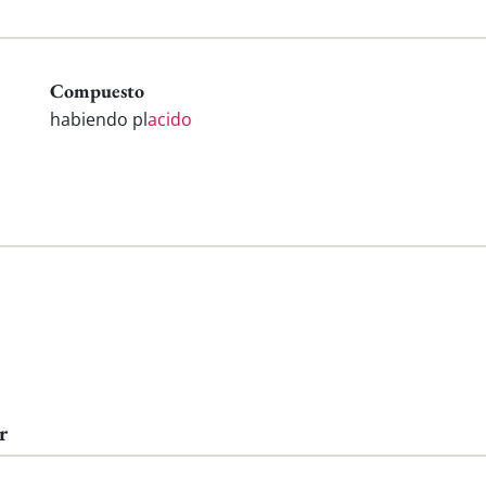
Compuesto
habiendo pl
acido
r