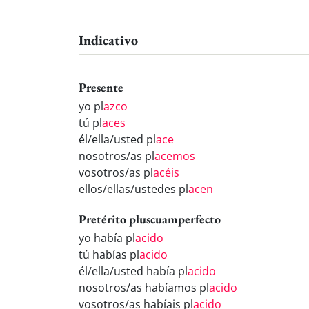
Indicativo
Presente
yo pl
azco
tú pl
aces
él/ella/usted pl
ace
nosotros/as pl
acemos
vosotros/as pl
acéis
ellos/ellas/ustedes pl
acen
Pretérito pluscuamperfecto
yo había pl
acido
tú habías pl
acido
él/ella/usted había pl
acido
nosotros/as habíamos pl
acido
vosotros/as habíais pl
acido