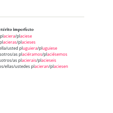
etérito imperfecto
pl
aciera
/pl
aciese
pl
acieras
/pl
acieses
ella/usted pl
uguiera
/pl
uguiese
sotros/as pl
aciéramos
/pl
aciésemos
sotros/as pl
acierais
/pl
acieseis
os/ellas/ustedes pl
acieran
/pl
aciesen