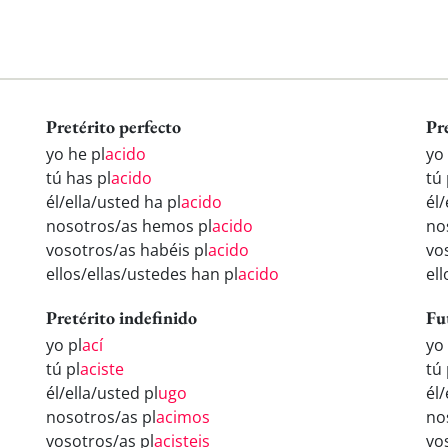
Pretérito perfecto
Pr
yo he pl
acido
yo 
tú has pl
acido
tú 
él/ella/usted ha pl
acido
él/
nosotros/as hemos pl
acido
no
vosotros/as habéis pl
acido
vo
ellos/ellas/ustedes han pl
acido
ell
Pretérito indefinido
Fu
yo pl
ací
yo 
tú pl
aciste
tú 
él/ella/usted pl
ugo
él/
nosotros/as pl
acimos
no
vosotros/as pl
acisteis
vo