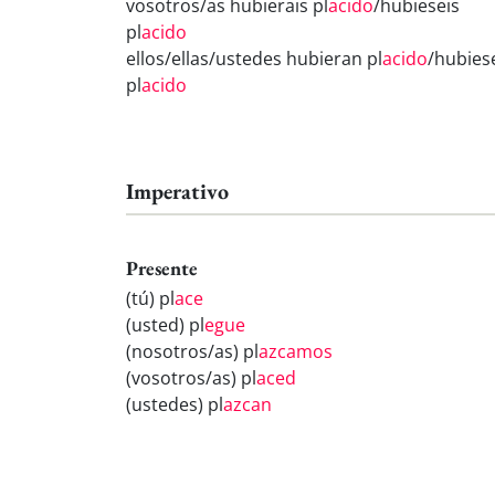
vosotros/as hubierais pl
acido
/hubieseis
pl
acido
ellos/ellas/ustedes hubieran pl
acido
/hubies
pl
acido
Imperativo
Presente
(tú) pl
ace
(usted) pl
egue
(nosotros/as) pl
azcamos
(vosotros/as) pl
aced
(ustedes) pl
azcan