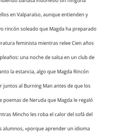
endiendo bahasa indonesio sin ninguna
ellos en Valparaíso, aunque entienden y
uevo rincón soleado que Magda ha preparado
eratura feminista mientras relee Cien años
pleaños: una noche de salsa en un club de
anto la estancia, algo que Magda Rincón
ir juntos al Burning Man antes de que los
 de poemas de Neruda que Magda le regaló
ntras Mincho les roba el calor del sofá del
us alumnos, «porque aprender un idioma