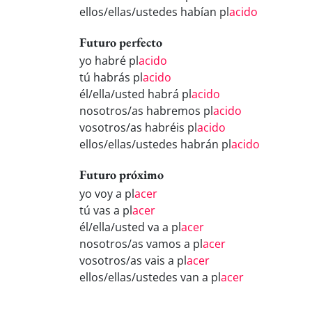
ellos/ellas/ustedes habían pl
acido
Futuro perfecto
yo habré pl
acido
tú habrás pl
acido
él/ella/usted habrá pl
acido
nosotros/as habremos pl
acido
vosotros/as habréis pl
acido
ellos/ellas/ustedes habrán pl
acido
Futuro próximo
yo voy a pl
acer
tú vas a pl
acer
él/ella/usted va a pl
acer
nosotros/as vamos a pl
acer
vosotros/as vais a pl
acer
ellos/ellas/ustedes van a pl
acer