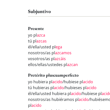
Subjuntivo
Presente
yo pl
azca
tú pl
azcas
él/ella/usted pl
ega
nosotros/as pl
azcamos
vosotros/as pl
azcáis
ellos/ellas/ustedes pl
azcan
Pretérito pluscuamperfecto
yo hubiera pl
acido
/hubiese pl
acido
tú hubieras pl
acido
/hubieses pl
acido
él/ella/usted hubiera pl
acido
/hubiese pl
acid
nosotros/as hubiéramos pl
acido
/hubiésem
pl
acido