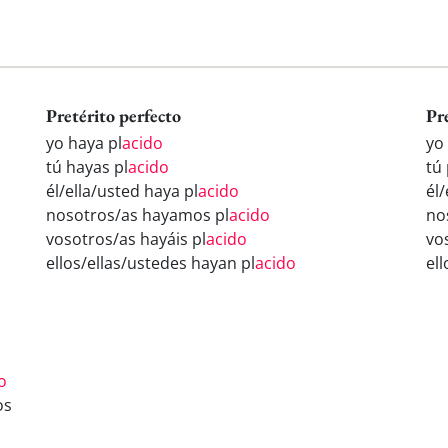
Pretérito perfecto
Pr
yo haya pl
acido
yo 
tú hayas pl
acido
tú 
él/ella/usted haya pl
acido
él/
nosotros/as hayamos pl
acido
no
vosotros/as hayáis pl
acido
vo
ellos/ellas/ustedes hayan pl
acido
ell
o
os