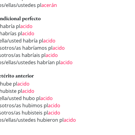
os/ellas/ustedes pl
acerán
ndicional perfecto
 habría pl
acido
habrías pl
acido
ella/usted habría pl
acido
sotros/as habríamos pl
acido
sotros/as habríais pl
acido
los/ellas/ustedes habrían pl
acido
etérito anterior
 hube pl
acido
hubiste pl
acido
/ella/usted hubo pl
acido
sotros/as hubimos pl
acido
sotros/as hubisteis pl
acido
los/ellas/ustedes hubieron pl
acido