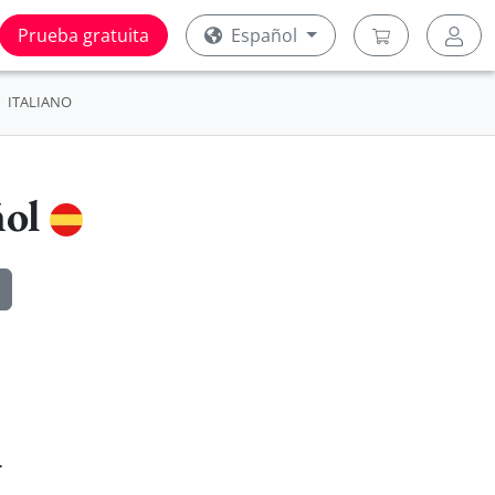
Prueba gratuita
Español
ITALIANO
ñol
l