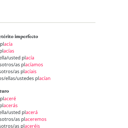
etérito imperfecto
pl
acía
pl
acías
ella/usted pl
acía
sotros/as pl
acíamos
sotros/as pl
acíais
os/ellas/ustedes pl
acían
turo
pl
aceré
pl
acerás
ella/usted pl
acerá
sotros/as pl
aceremos
sotros/as pl
aceréis