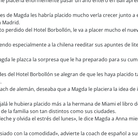
 le placería enormemente pasar un año entero en Bali apr
es de Magda les habría placido mucho verla crecer junto a 
n Madrid.
to perdido del Hotel Borbollón, le va a placer mucho el n
iendo especialmente a la chilena reeditar sus apuntes de lit
da le plazca la sorpresa que le ha preparado para su cum
s del Hotel Borbollón se alegran de que les haya placido t
.
oach de alemán, deseaba que a Magda le placiera la idea de 
alá le hubiera placido más a la hermana de Miami el libro
s de la familia son tan distintos como sus ciudades.
leche y olvida el estrés del lunes», le dice Magda a Anna mie
siado con la comodidad», advierte la coach de español a s