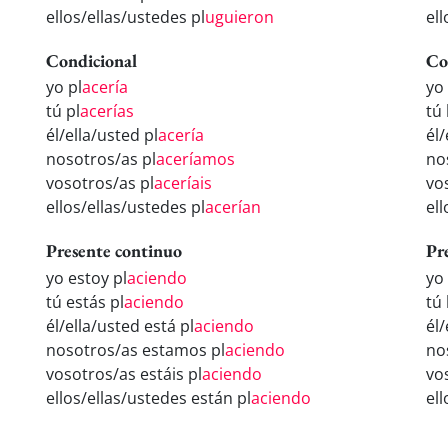
ellos/ellas/ustedes pl
uguieron
ell
Condicional
Co
yo pl
acería
yo
tú pl
acerías
tú 
él/ella/usted pl
acería
él/
nosotros/as pl
aceríamos
no
vosotros/as pl
aceríais
vo
ellos/ellas/ustedes pl
acerían
el
Presente continuo
Pr
yo estoy pl
aciendo
yo
tú estás pl
aciendo
tú 
él/ella/usted está pl
aciendo
él
nosotros/as estamos pl
aciendo
no
vosotros/as estáis pl
aciendo
vo
ellos/ellas/ustedes están pl
aciendo
el