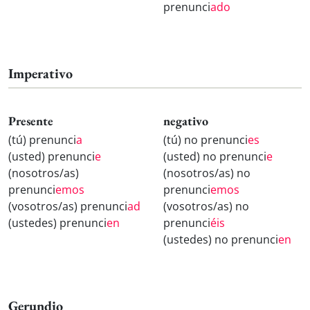
prenunci
ado
Imperativo
Presente
negativo
(tú) prenunci
a
(tú) no prenunci
es
(usted) prenunci
e
(usted) no prenunci
e
(nosotros/as)
(nosotros/as) no
prenunci
emos
prenunci
emos
(vosotros/as) prenunci
ad
(vosotros/as) no
(ustedes) prenunci
en
prenunci
éis
(ustedes) no prenunci
en
Gerundio