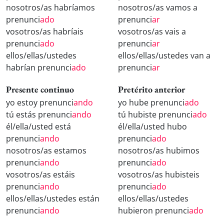
nosotros/as habríamos
nosotros/as vamos a
prenunci
ado
prenunci
ar
vosotros/as habríais
vosotros/as vais a
prenunci
ado
prenunci
ar
ellos/ellas/ustedes
ellos/ellas/ustedes van a
habrían prenunci
ado
prenunci
ar
Presente continuo
Pretérito anterior
yo estoy prenunci
ando
yo hube prenunci
ado
tú estás prenunci
ando
tú hubiste prenunci
ado
él/ella/usted está
él/ella/usted hubo
prenunci
ando
prenunci
ado
nosotros/as estamos
nosotros/as hubimos
prenunci
ando
prenunci
ado
vosotros/as estáis
vosotros/as hubisteis
prenunci
ando
prenunci
ado
ellos/ellas/ustedes están
ellos/ellas/ustedes
prenunci
ando
hubieron prenunci
ado