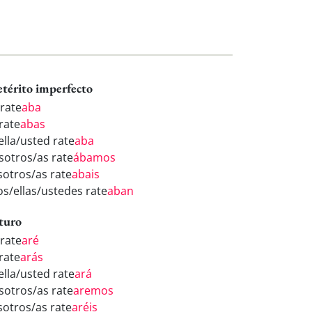
etérito imperfecto
 rate
aba
rate
abas
ella/usted rate
aba
sotros/as rate
ábamos
sotros/as rate
abais
os/ellas/ustedes rate
aban
turo
 rate
aré
rate
arás
ella/usted rate
ará
sotros/as rate
aremos
sotros/as rate
aréis