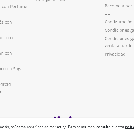
Become a part
s con Perfume
----
Configuración
és con
Condiciones g
ol con
Condiciones g
venta a partic
án con
Privacidad
no con Saga
ndroid
S
ación, así como para fines de marketing. Para saber más, consulte nuestra
polít