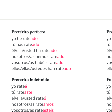
Pretérito perfecto
Pr
yo he rate
ado
yo
tú has rate
ado
tú 
él/ella/usted ha rate
ado
él/
nosotros/as hemos rate
ado
no
vosotros/as habéis rate
ado
vo
ellos/ellas/ustedes han rate
ado
ell
Pretérito indefinido
Fu
yo rate
é
yo
tú rate
aste
tú 
él/ella/usted rate
ó
él/
nosotros/as rate
amos
no
vosotros/as rate
asteis
vo