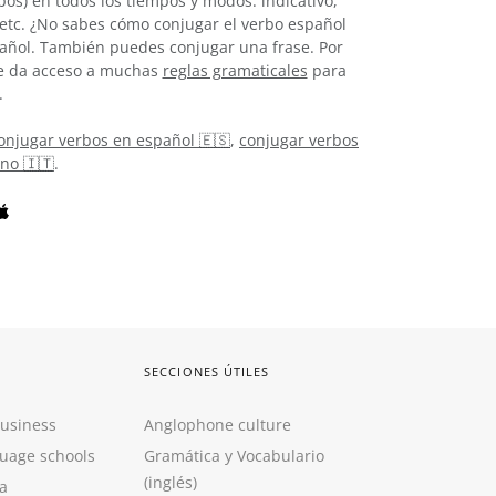
os) en todos los tiempos y modos: indicativo,
, etc. ¿No sabes cómo conjugar el verbo español
añol. También puedes conjugar una frase. Por
 te da acceso a muchas
reglas gramaticales
para
.
onjugar verbos en español 🇪🇸
,
conjugar verbos
ano 🇮🇹
.
SECCIONES ÚTILES
Business
Anglophone culture
guage schools
Gramática y Vocabulario
(inglés)
a