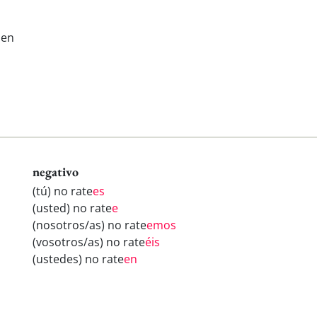
sen
negativo
(tú) no rate
es
(usted) no rate
e
(nosotros/as) no rate
emos
(vosotros/as) no rate
éis
(ustedes) no rate
en