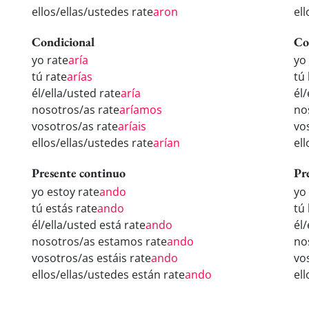
ellos/ellas/ustedes rate
aron
ell
Condicional
Co
yo rate
aría
yo
tú rate
arías
tú
él/ella/usted rate
aría
él/
nosotros/as rate
aríamos
no
vosotros/as rate
aríais
vo
ellos/ellas/ustedes rate
arían
el
Presente continuo
Pr
yo estoy rate
ando
yo
tú estás rate
ando
tú
él/ella/usted está rate
ando
él
nosotros/as estamos rate
ando
no
vosotros/as estáis rate
ando
vo
ellos/ellas/ustedes están rate
ando
el