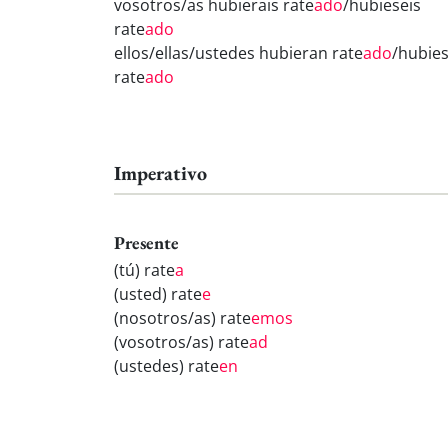
vosotros/as hubierais rate
ado
/hubieseis
rate
ado
ellos/ellas/ustedes hubieran rate
ado
/hubie
rate
ado
Imperativo
Presente
(tú) rate
a
(usted) rate
e
(nosotros/as) rate
emos
(vosotros/as) rate
ad
(ustedes) rate
en