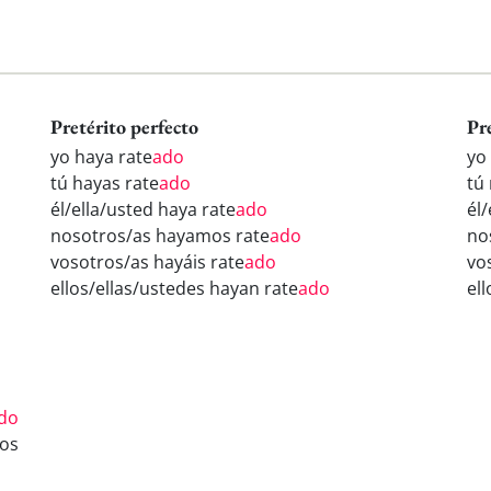
Pretérito perfecto
Pr
yo haya rate
ado
yo
tú hayas rate
ado
tú 
él/ella/usted haya rate
ado
él/
nosotros/as hayamos rate
ado
no
vosotros/as hayáis rate
ado
vo
ellos/ellas/ustedes hayan rate
ado
ell
do
os