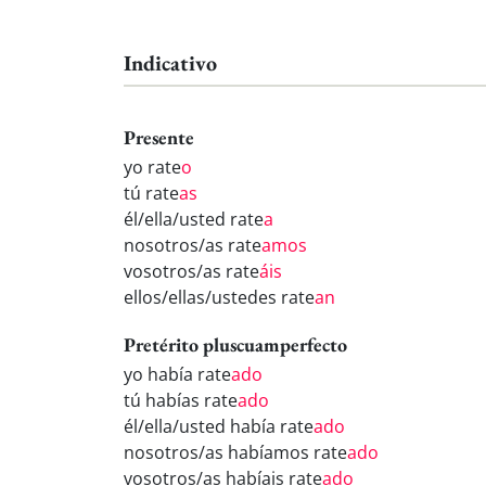
Indicativo
Presente
yo rate
o
tú rate
as
él/ella/usted rate
a
nosotros/as rate
amos
vosotros/as rate
áis
ellos/ellas/ustedes rate
an
Pretérito pluscuamperfecto
yo había rate
ado
tú habías rate
ado
él/ella/usted había rate
ado
nosotros/as habíamos rate
ado
vosotros/as habíais rate
ado