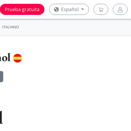
Prueba gratuita
Español
ITALIANO
ñol
l