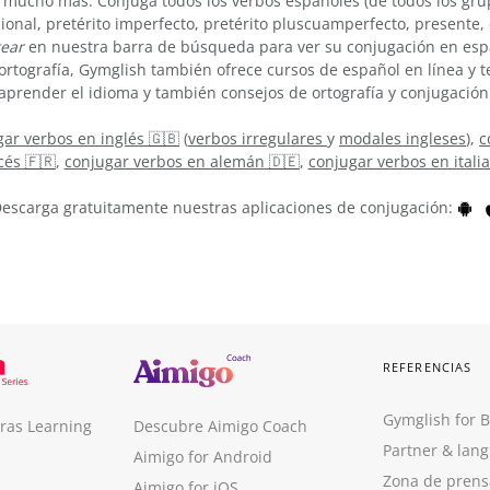
 mucho más. Conjuga todos los verbos españoles (de todos los grup
cional, pretérito imperfecto, pretérito pluscuamperfecto, presente
ear
en nuestra barra de búsqueda para ver su conjugación en esp
ortografía, Gymglish también ofrece cursos de español en línea y
aprender el idioma y también consejos de ortografía y conjugación
ar verbos en inglés 🇬🇧
(
verbos irregulares
y
modales ingleses
),
c
cés 🇫🇷
,
conjugar verbos en alemán 🇩🇪
,
conjugar verbos en itali
escarga gratuitamente nuestras aplicaciones de conjugación:
REFERENCIAS
Gymglish for 
ras Learning
Descubre Aimigo Coach
Partner & lan
Aimigo for Android
Zona de prens
Aimigo for iOS