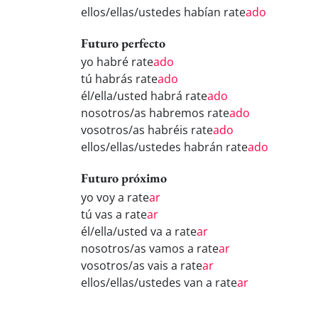
ellos/ellas/ustedes habían rate
ado
Futuro perfecto
yo habré rate
ado
tú habrás rate
ado
él/ella/usted habrá rate
ado
nosotros/as habremos rate
ado
vosotros/as habréis rate
ado
ellos/ellas/ustedes habrán rate
ado
Futuro próximo
yo voy a rate
ar
tú vas a rate
ar
él/ella/usted va a rate
ar
nosotros/as vamos a rate
ar
vosotros/as vais a rate
ar
ellos/ellas/ustedes van a rate
ar