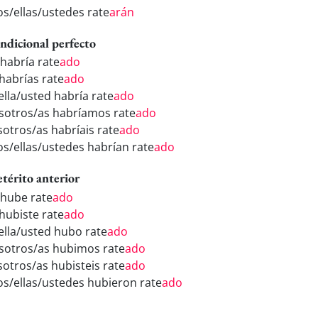
os/ellas/ustedes rate
arán
ndicional perfecto
 habría rate
ado
 habrías rate
ado
ella/usted habría rate
ado
sotros/as habríamos rate
ado
sotros/as habríais rate
ado
los/ellas/ustedes habrían rate
ado
etérito anterior
 hube rate
ado
 hubiste rate
ado
/ella/usted hubo rate
ado
sotros/as hubimos rate
ado
sotros/as hubisteis rate
ado
los/ellas/ustedes hubieron rate
ado