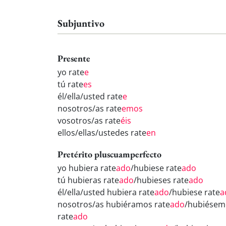
Subjuntivo
Presente
yo rate
e
tú rate
es
él/ella/usted rate
e
nosotros/as rate
emos
vosotros/as rate
éis
ellos/ellas/ustedes rate
en
Pretérito pluscuamperfecto
yo hubiera rate
ado
/hubiese rate
ado
tú hubieras rate
ado
/hubieses rate
ado
él/ella/usted hubiera rate
ado
/hubiese rate
a
nosotros/as hubiéramos rate
ado
/hubiésem
rate
ado