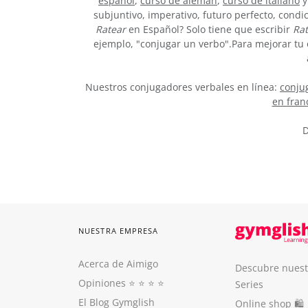
español
,
curso de alemán
,
curso de italiano
y
subjuntivo, imperativo, futuro perfecto, condi
Ratear
en Español? Solo tiene que escribir
Rat
ejemplo, "conjugar un verbo".Para mejorar tu 
Nuestros conjugadores verbales en línea:
conjug
en fran
D
NUESTRA EMPRESA
Acerca de Aimigo
Descubre nuest
Opiniones
⭐️ ⭐️ ⭐️ ⭐️
Series
El Blog Gymglish
Online shop 🛍