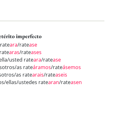
etérito imperfecto
 rate
ara
/rate
ase
rate
aras
/rate
ases
ella/usted rate
ara
/rate
ase
sotros/as rate
áramos
/rate
ásemos
sotros/as rate
arais
/rate
aseis
os/ellas/ustedes rate
aran
/rate
asen