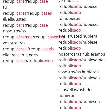
yo hubiera
redupli
cara
/redupli
case
redupli
cado
/hubiese
tú
redupli
cado
redupli
caras
/redupli
cases
tú hubieras
él/ella/usted
redupli
cado
/hubieses
redupli
cara
/redupli
case
redupli
cado
nosotros/as
él/ella/usted hubiera
redupli
cáramos
/redupli
cásemos
redupli
cado
/hubiese
vosotros/as
redupli
cado
redupli
carais
/redupli
caseis
nosotros/as hubiéramos
ellos/ellas/ustedes
redupli
cado
/hubiésemos
redupli
caran
/redupli
casen
redupli
cado
vosotros/as hubierais
redupli
cado
/hubieseis
redupli
cado
ellos/ellas/ustedes
hubieran
redupli
cado
/hubiesen
redupli
cado