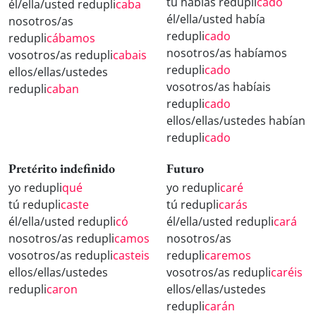
tú habías redupli
cado
él/ella/usted redupli
caba
él/ella/usted había
nosotros/as
redupli
cado
redupli
cábamos
nosotros/as habíamos
vosotros/as redupli
cabais
redupli
cado
ellos/ellas/ustedes
vosotros/as habíais
redupli
caban
redupli
cado
ellos/ellas/ustedes habían
redupli
cado
Pretérito indefinido
Futuro
yo redupli
qué
yo redupli
caré
tú redupli
caste
tú redupli
carás
él/ella/usted redupli
có
él/ella/usted redupli
cará
nosotros/as redupli
camos
nosotros/as
vosotros/as redupli
casteis
redupli
caremos
ellos/ellas/ustedes
vosotros/as redupli
caréis
redupli
caron
ellos/ellas/ustedes
redupli
carán