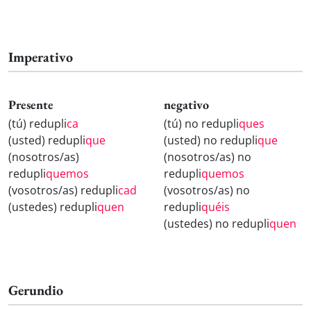
Imperativo
Presente
negativo
(tú) redupli
ca
(tú) no redupli
ques
(usted) redupli
que
(usted) no redupli
que
(nosotros/as)
(nosotros/as) no
redupli
quemos
redupli
quemos
(vosotros/as) redupli
cad
(vosotros/as) no
(ustedes) redupli
quen
redupli
quéis
(ustedes) no redupli
quen
Gerundio