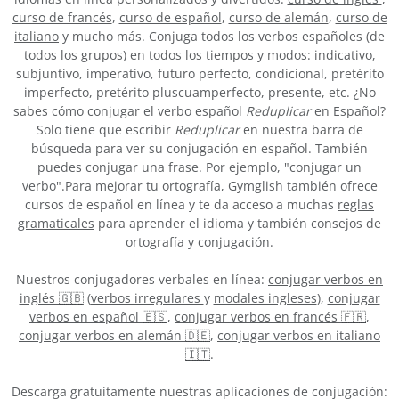
curso de francés
,
curso de español
,
curso de alemán
,
curso de
italiano
y mucho más. Conjuga todos los verbos españoles (de
todos los grupos) en todos los tiempos y modos: indicativo,
subjuntivo, imperativo, futuro perfecto, condicional, pretérito
imperfecto, pretérito pluscuamperfecto, presente, etc. ¿No
sabes cómo conjugar el verbo español
Reduplicar
en Español?
Solo tiene que escribir
Reduplicar
en nuestra barra de
búsqueda para ver su conjugación en español. También
puedes conjugar una frase. Por ejemplo, "conjugar un
verbo".Para mejorar tu ortografía, Gymglish también ofrece
cursos de español en línea y te da acceso a muchas
reglas
gramaticales
para aprender el idioma y también consejos de
ortografía y conjugación.
Nuestros conjugadores verbales en línea:
conjugar verbos en
inglés 🇬🇧
(
verbos irregulares
y
modales ingleses
),
conjugar
verbos en español 🇪🇸
,
conjugar verbos en francés 🇫🇷
,
conjugar verbos en alemán 🇩🇪
,
conjugar verbos en italiano
🇮🇹
.
Descarga gratuitamente nuestras aplicaciones de conjugación: