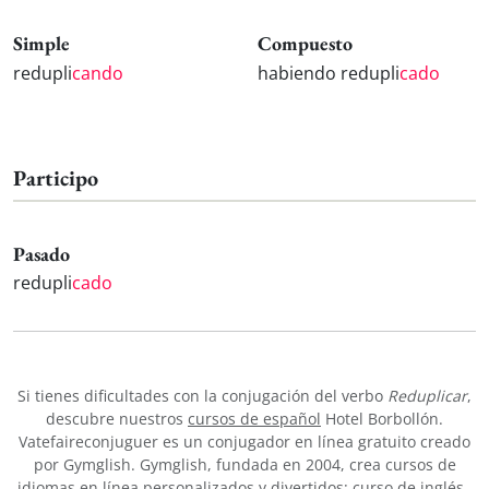
Simple
Compuesto
redupli
cando
habiendo redupli
cado
Participo
Pasado
redupli
cado
Si tienes dificultades con la conjugación del verbo
Reduplicar
,
descubre nuestros
cursos de español
Hotel Borbollón.
Vatefaireconjuguer es un conjugador en línea gratuito creado
por Gymglish. Gymglish, fundada en 2004, crea cursos de
idiomas en línea personalizados y divertidos:
curso de inglés
,