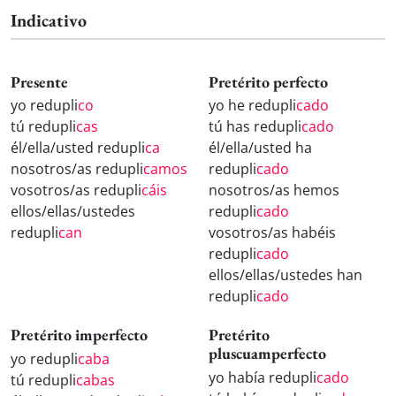
Indicativo
Presente
Pretérito perfecto
yo redupli
co
yo he redupli
cado
tú redupli
cas
tú has redupli
cado
él/ella/usted redupli
ca
él/ella/usted ha
nosotros/as redupli
camos
redupli
cado
vosotros/as redupli
cáis
nosotros/as hemos
ellos/ellas/ustedes
redupli
cado
redupli
can
vosotros/as habéis
redupli
cado
ellos/ellas/ustedes han
redupli
cado
Pretérito imperfecto
Pretérito
pluscuamperfecto
yo redupli
caba
yo había redupli
cado
tú redupli
cabas