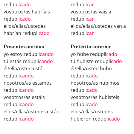
redupli
cado
redupli
car
vosotros/as habríais
vosotros/as vais a
redupli
cado
redupli
car
ellos/ellas/ustedes
ellos/ellas/ustedes van a
habrían redupli
cado
redupli
car
Presente continuo
Pretérito anterior
yo estoy redupli
cando
yo hube redupli
cado
tú estás redupli
cando
tú hubiste redupli
cado
él/ella/usted está
él/ella/usted hubo
redupli
cando
redupli
cado
nosotros/as estamos
nosotros/as hubimos
redupli
cando
redupli
cado
vosotros/as estáis
vosotros/as hubisteis
redupli
cando
redupli
cado
ellos/ellas/ustedes están
ellos/ellas/ustedes
redupli
cando
hubieron redupli
cado