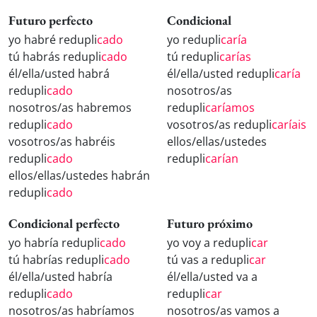
Futuro perfecto
Condicional
yo habré redupli
cado
yo redupli
caría
tú habrás redupli
cado
tú redupli
carías
él/ella/usted habrá
él/ella/usted redupli
caría
redupli
cado
nosotros/as
nosotros/as habremos
redupli
caríamos
redupli
cado
vosotros/as redupli
caríais
vosotros/as habréis
ellos/ellas/ustedes
redupli
cado
redupli
carían
ellos/ellas/ustedes habrán
redupli
cado
Condicional perfecto
Futuro próximo
yo habría redupli
cado
yo voy a redupli
car
tú habrías redupli
cado
tú vas a redupli
car
él/ella/usted habría
él/ella/usted va a
redupli
cado
redupli
car
nosotros/as habríamos
nosotros/as vamos a