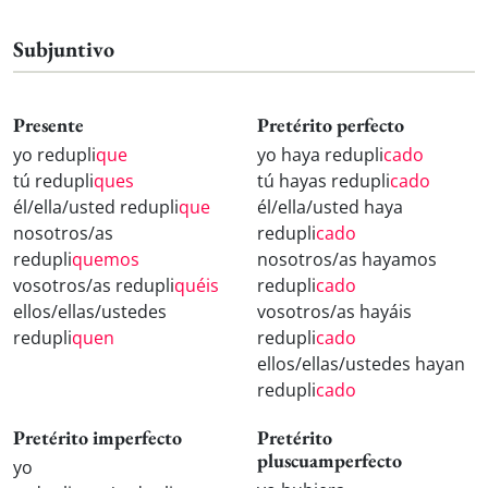
Subjuntivo
Presente
Pretérito perfecto
yo redupli
que
yo haya redupli
cado
tú redupli
ques
tú hayas redupli
cado
él/ella/usted redupli
que
él/ella/usted haya
nosotros/as
redupli
cado
redupli
quemos
nosotros/as hayamos
vosotros/as redupli
quéis
redupli
cado
ellos/ellas/ustedes
vosotros/as hayáis
redupli
quen
redupli
cado
ellos/ellas/ustedes hayan
redupli
cado
Pretérito imperfecto
Pretérito
pluscuamperfecto
yo