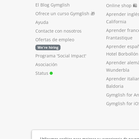
El Blog Gymglish
Online shop 🛍
Ofrece un curso Gymglish
🎁
Aprender inglé
California
Ayuda
Aprender franc
Contacte con nosotros
Frantastique
Ofertas de empleo
Aprender españ
We're hiring
Hotel Borbollón
Programa 'Social Impact'
Aprender alem
Asociación
Wunderbla
Status
Aprender italia
Baldoria
Gymglish for A
Gymglish for iO
Utilizamos cookies para mejorar su experiencia de naveg