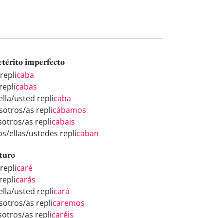
etérito imperfecto
repli
caba
repli
cabas
ella/usted repli
caba
sotros/as repli
cábamos
sotros/as repli
cabais
os/ellas/ustedes repli
caban
turo
repli
caré
repli
carás
ella/usted repli
cará
sotros/as repli
caremos
sotros/as repli
caréis