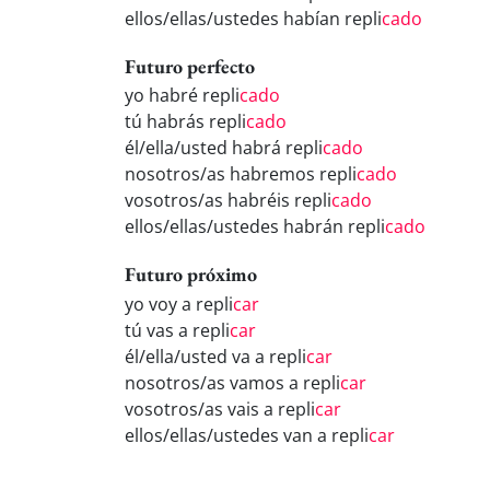
ellos/ellas/ustedes habían repli
cado
Futuro perfecto
yo habré repli
cado
tú habrás repli
cado
él/ella/usted habrá repli
cado
nosotros/as habremos repli
cado
vosotros/as habréis repli
cado
ellos/ellas/ustedes habrán repli
cado
Futuro próximo
yo voy a repli
car
tú vas a repli
car
él/ella/usted va a repli
car
nosotros/as vamos a repli
car
vosotros/as vais a repli
car
ellos/ellas/ustedes van a repli
car