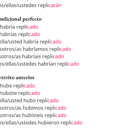
os/ellas/ustedes repli
carán
ndicional perfecto
habría repli
cado
habrías repli
cado
ella/usted habría repli
cado
sotros/as habríamos repli
cado
sotros/as habríais repli
cado
os/ellas/ustedes habrían repli
cado
etérito anterior
 hube repli
cado
hubiste repli
cado
ella/usted hubo repli
cado
sotros/as hubimos repli
cado
sotros/as hubisteis repli
cado
los/ellas/ustedes hubieron repli
cado