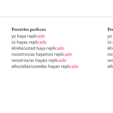
Pretérito perfecto
Pr
yo haya repli
cado
yo 
tú hayas repli
cado
tú 
él/ella/usted haya repli
cado
él/
nosotros/as hayamos repli
cado
no
vosotros/as hayáis repli
cado
vo
ellos/ellas/ustedes hayan repli
cado
ell