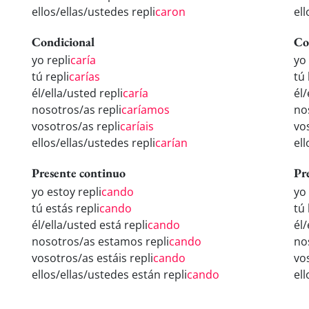
ellos/ellas/ustedes repli
caron
ell
Condicional
Co
yo repli
caría
yo 
tú repli
carías
tú 
él/ella/usted repli
caría
él/
nosotros/as repli
caríamos
no
vosotros/as repli
caríais
vo
ellos/ellas/ustedes repli
carían
ell
Presente continuo
Pr
yo estoy repli
cando
yo
tú estás repli
cando
tú 
él/ella/usted está repli
cando
él/
nosotros/as estamos repli
cando
no
vosotros/as estáis repli
cando
vo
ellos/ellas/ustedes están repli
cando
el