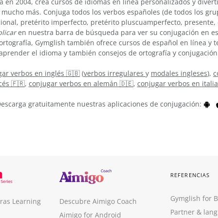
 en 2004, crea cursos de idiomas en línea personalizados y divert
 mucho más. Conjuga todos los verbos españoles (de todos los grup
cional, pretérito imperfecto, pretérito pluscuamperfecto, presente
licar
en nuestra barra de búsqueda para ver su conjugación en es
ortografía, Gymglish también ofrece cursos de español en línea y
aprender el idioma y también consejos de ortografía y conjugación
ar verbos en inglés 🇬🇧
(
verbos irregulares
y
modales ingleses
),
c
cés 🇫🇷
,
conjugar verbos en alemán 🇩🇪
,
conjugar verbos en itali
escarga gratuitamente nuestras aplicaciones de conjugación:
REFERENCIAS
Gymglish for 
ras Learning
Descubre Aimigo Coach
Partner & lan
Aimigo for Android