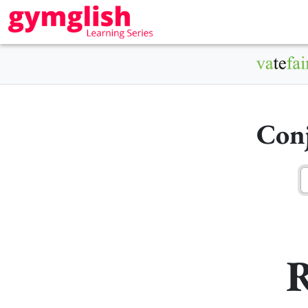
Conj
R