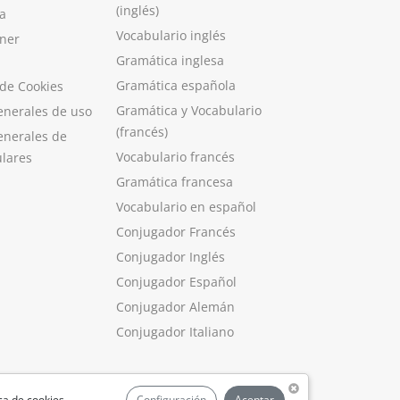
(inglés)
a
Vocabulario inglés
ner
Gramática inglesa
Gramática española
 de Cookies
Gramática y Vocabulario
enerales de uso
(francés)
enerales de
Vocabulario francés
ulares
Gramática francesa
Vocabulario en español
Conjugador Francés
Conjugador Inglés
Conjugador Español
Conjugador Alemán
Conjugador Italiano
ica de cookies
.
Configuración
Aceptar