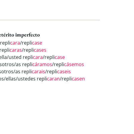
etérito imperfecto
repli
cara
/repli
case
repli
caras
/repli
cases
ella/usted repli
cara
/repli
case
sotros/as repli
cáramos
/repli
cásemos
sotros/as repli
carais
/repli
caseis
os/ellas/ustedes repli
caran
/repli
casen