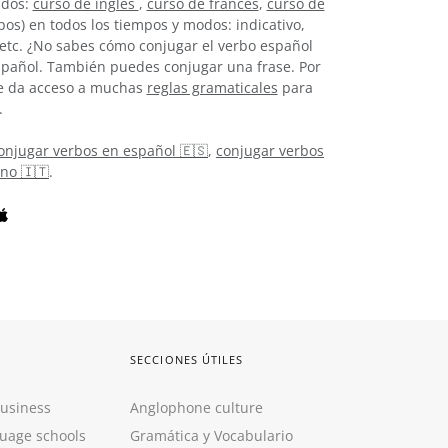
idos:
curso de inglés
,
curso de francés
,
curso de
os) en todos los tiempos y modos: indicativo,
, etc. ¿No sabes cómo conjugar el verbo español
pañol. También puedes conjugar una frase. Por
 te da acceso a muchas
reglas gramaticales
para
.
onjugar verbos en español 🇪🇸
,
conjugar verbos
ano 🇮🇹
.
SECCIONES ÚTILES
Business
Anglophone culture
guage schools
Gramática y Vocabulario