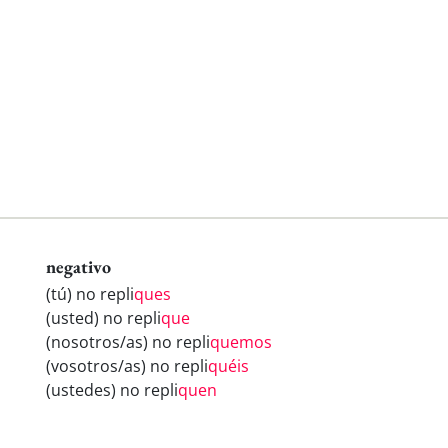
negativo
(tú) no repli
ques
(usted) no repli
que
(nosotros/as) no repli
quemos
(vosotros/as) no repli
quéis
(ustedes) no repli
quen