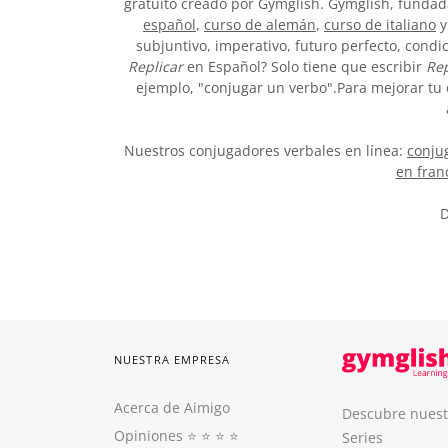
gratuito creado por Gymglish. Gymglish, fundada
español
,
curso de alemán
,
curso de italiano
y
subjuntivo, imperativo, futuro perfecto, condi
Replicar
en Español? Solo tiene que escribir
Rep
ejemplo, "conjugar un verbo".Para mejorar tu 
Nuestros conjugadores verbales en línea:
conjug
en fran
D
NUESTRA EMPRESA
Acerca de Aimigo
Descubre nuest
Opiniones
⭐️ ⭐️ ⭐️ ⭐️
Series