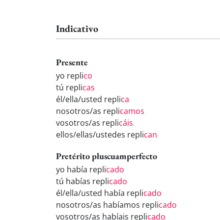
Indicativo
Presente
yo repli
co
tú repli
cas
él/ella/usted repli
ca
nosotros/as repli
camos
vosotros/as repli
cáis
ellos/ellas/ustedes repli
can
Pretérito pluscuamperfecto
yo había repli
cado
tú habías repli
cado
él/ella/usted había repli
cado
nosotros/as habíamos repli
cado
vosotros/as habíais repli
cado