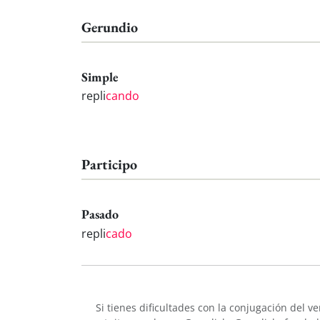
Gerundio
Simple
repli
cando
Participo
Pasado
repli
cado
Si tienes dificultades con la conjugación del v