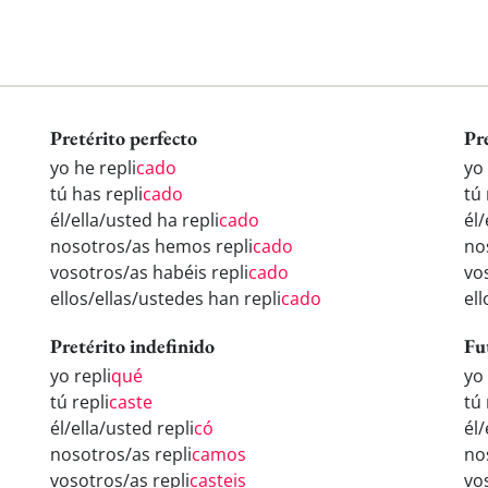
Pretérito perfecto
Pr
yo he repli
cado
yo 
tú has repli
cado
tú 
él/ella/usted ha repli
cado
él/
nosotros/as hemos repli
cado
no
vosotros/as habéis repli
cado
vo
ellos/ellas/ustedes han repli
cado
ell
Pretérito indefinido
Fu
yo repli
qué
yo 
tú repli
caste
tú 
él/ella/usted repli
có
él/
nosotros/as repli
camos
no
vosotros/as repli
casteis
vo