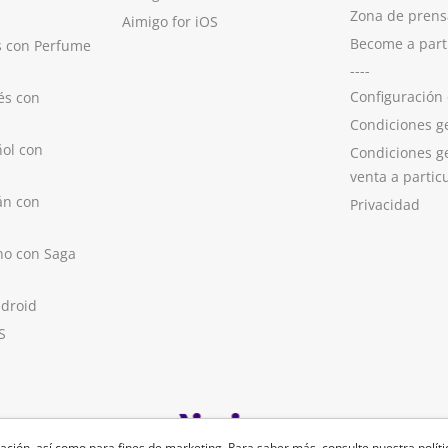
Zona de prens
Aimigo for iOS
Become a part
s con Perfume
----
Configuración
és con
Condiciones g
ol con
Condiciones g
venta a partic
án con
Privacidad
no con Saga
ndroid
S
ación, así como para fines de marketing. Para saber más, consulte nuestra
polít