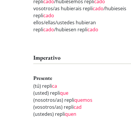
repli
cado
/hubiésemos repli
cado
vosotros/as hubierais repli
cado
/hubieseis
repli
cado
ellos/ellas/ustedes hubieran
repli
cado
/hubiesen repli
cado
Imperativo
Presente
(tú) repli
ca
(usted) repli
que
(nosotros/as) repli
quemos
(vosotros/as) repli
cad
(ustedes) repli
quen