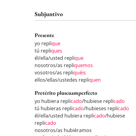
Subjuntivo
Presente
yo repli
que
tú repli
ques
él/ella/usted repli
que
nosotros/as repli
quemos
vosotros/as repli
quéis
ellos/ellas/ustedes repli
quen
Pretérito pluscuamperfecto
yo hubiera repli
cado
/hubiese repli
cado
tú hubieras repli
cado
/hubieses repli
cado
él/ella/usted hubiera repli
cado
/hubiese
repli
cado
nosotros/as hubiéramos