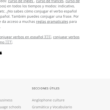
idos:
curso de inglés
,
curso de francés
,
curso de
os) en todos los tiempos y modos: indicativo,
, etc. ¿No sabes cómo conjugar el verbo español
pañol. También puedes conjugar una frase. Por
 te da acceso a muchas
reglas gramaticales
para
.
onjugar verbos en español 🇪🇸
,
conjugar verbos
ano 🇮🇹
.
SECCIONES ÚTILES
Business
Anglophone culture
guage schools
Gramática y Vocabulario