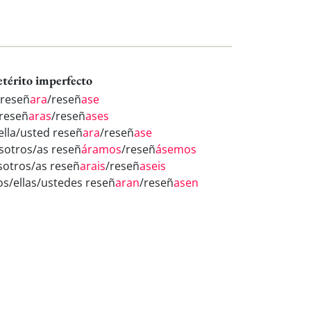
etérito imperfecto
 reseñ
ara
/reseñ
ase
 reseñ
aras
/reseñ
ases
/ella/usted reseñ
ara
/reseñ
ase
sotros/as reseñ
áramos
/reseñ
ásemos
sotros/as reseñ
arais
/reseñ
aseis
los/ellas/ustedes reseñ
aran
/reseñ
asen