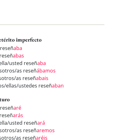
etérito imperfecto
 reseñ
aba
 reseñ
abas
/ella/usted reseñ
aba
sotros/as reseñ
ábamos
sotros/as reseñ
abais
los/ellas/ustedes reseñ
aban
turo
 reseñ
aré
 reseñ
arás
/ella/usted reseñ
ará
sotros/as reseñ
aremos
sotros/as reseñ
aréis