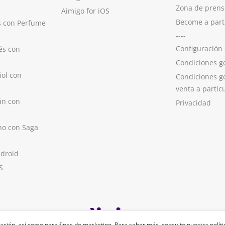
Zona de prens
Aimigo for iOS
Become a part
s con Perfume
----
Configuración
és con
Condiciones g
ol con
Condiciones g
venta a partic
án con
Privacidad
no con Saga
ndroid
S
ación, así como para fines de marketing. Para saber más, consulte nuestra
polít