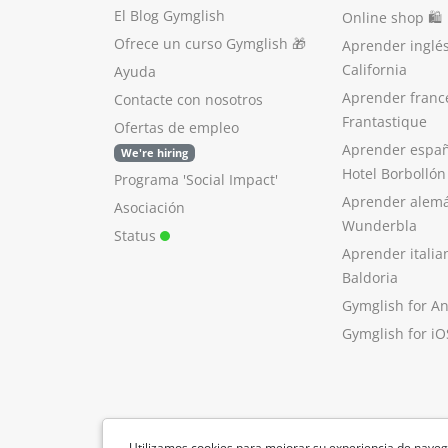
El Blog Gymglish
Online shop 🛍
Ofrece un curso Gymglish
🎁
Aprender inglé
California
Ayuda
Aprender franc
Contacte con nosotros
Frantastique
Ofertas de empleo
Aprender españ
We're hiring
Hotel Borbollón
Programa 'Social Impact'
Aprender alem
Asociación
Wunderbla
Status
Aprender italia
Baldoria
Gymglish for A
Gymglish for iO
Utilizamos cookies para mejorar su experiencia de naveg