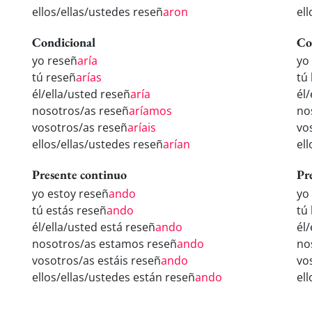
ellos/ellas/ustedes reseñ
aron
el
Condicional
Co
yo reseñ
aría
yo
tú reseñ
arías
tú
él/ella/usted reseñ
aría
él
nosotros/as reseñ
aríamos
no
vosotros/as reseñ
aríais
vo
ellos/ellas/ustedes reseñ
arían
el
Presente continuo
Pr
yo estoy reseñ
ando
yo
tú estás reseñ
ando
tú
él/ella/usted está reseñ
ando
él
nosotros/as estamos reseñ
ando
no
vosotros/as estáis reseñ
ando
vo
ellos/ellas/ustedes están reseñ
ando
el