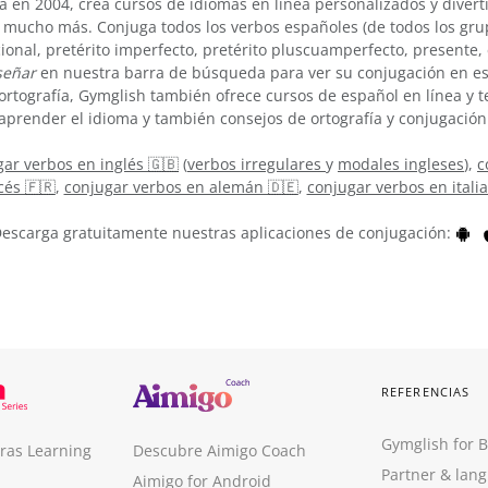
 en 2004, crea cursos de idiomas en línea personalizados y divert
 mucho más. Conjuga todos los verbos españoles (de todos los grup
cional, pretérito imperfecto, pretérito pluscuamperfecto, presente
señar
en nuestra barra de búsqueda para ver su conjugación en es
ortografía, Gymglish también ofrece cursos de español en línea y
aprender el idioma y también consejos de ortografía y conjugación
ar verbos en inglés 🇬🇧
(
verbos irregulares
y
modales ingleses
),
c
cés 🇫🇷
,
conjugar verbos en alemán 🇩🇪
,
conjugar verbos en itali
escarga gratuitamente nuestras aplicaciones de conjugación:
REFERENCIAS
Gymglish for 
ras Learning
Descubre Aimigo Coach
Partner & lan
Aimigo for Android