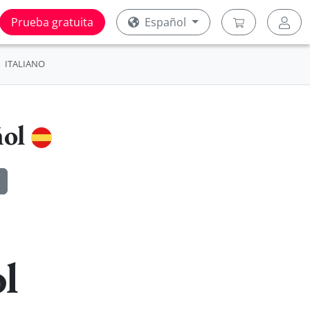
Prueba gratuita
Español
ITALIANO
ñol
l