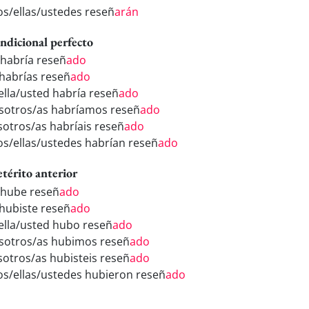
los/ellas/ustedes reseñ
arán
ndicional perfecto
 habría reseñ
ado
 habrías reseñ
ado
/ella/usted habría reseñ
ado
sotros/as habríamos reseñ
ado
sotros/as habríais reseñ
ado
los/ellas/ustedes habrían reseñ
ado
etérito anterior
 hube reseñ
ado
 hubiste reseñ
ado
/ella/usted hubo reseñ
ado
sotros/as hubimos reseñ
ado
sotros/as hubisteis reseñ
ado
los/ellas/ustedes hubieron reseñ
ado