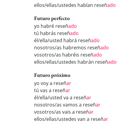
ellos/ellas/ustedes habían reseñ
ado
Futuro perfecto
yo habré reseñ
ado
tú habrás reseñ
ado
él/ella/usted habrá reseñ
ado
nosotros/as habremos reseñ
ado
vosotros/as habréis reseñ
ado
ellos/ellas/ustedes habrán reseñ
ado
Futuro próximo
yo voy a reseñ
ar
tú vas a reseñ
ar
él/ella/usted va a reseñ
ar
nosotros/as vamos a reseñ
ar
vosotros/as vais a reseñ
ar
ellos/ellas/ustedes van a reseñ
ar