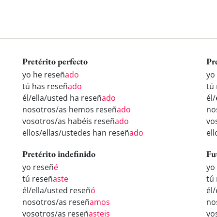
Pretérito perfecto
Pr
yo he reseñ
ado
yo
tú has reseñ
ado
tú
él/ella/usted ha reseñ
ado
él
nosotros/as hemos reseñ
ado
no
vosotros/as habéis reseñ
ado
vo
ellos/ellas/ustedes han reseñ
ado
el
Pretérito indefinido
Fu
yo reseñ
é
yo
tú reseñ
aste
tú
él/ella/usted reseñ
ó
él
nosotros/as reseñ
amos
no
vosotros/as reseñ
asteis
vo