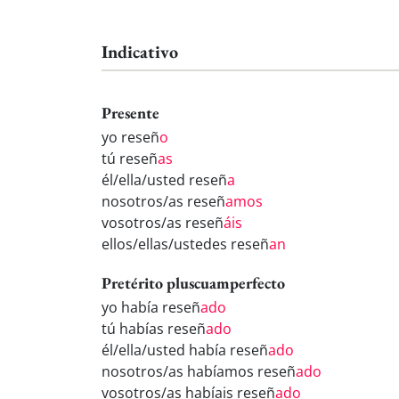
Indicativo
Presente
yo reseñ
o
tú reseñ
as
él/ella/usted reseñ
a
nosotros/as reseñ
amos
vosotros/as reseñ
áis
ellos/ellas/ustedes reseñ
an
Pretérito pluscuamperfecto
yo había reseñ
ado
tú habías reseñ
ado
él/ella/usted había reseñ
ado
nosotros/as habíamos reseñ
ado
vosotros/as habíais reseñ
ado