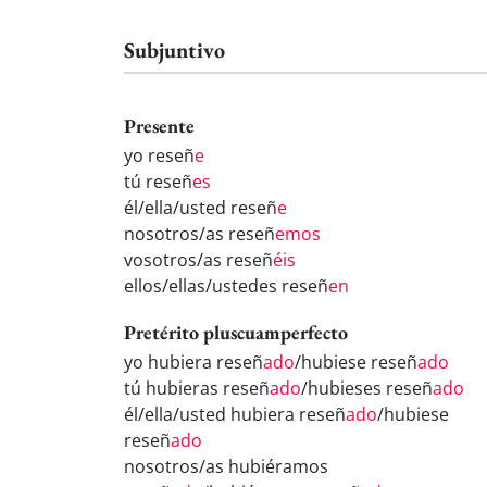
Subjuntivo
Presente
yo reseñ
e
tú reseñ
es
él/ella/usted reseñ
e
nosotros/as reseñ
emos
vosotros/as reseñ
éis
ellos/ellas/ustedes reseñ
en
Pretérito pluscuamperfecto
yo hubiera reseñ
ado
/hubiese reseñ
ado
tú hubieras reseñ
ado
/hubieses reseñ
ado
él/ella/usted hubiera reseñ
ado
/hubiese
reseñ
ado
nosotros/as hubiéramos