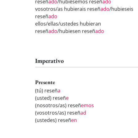
reseñ
ado
/hubiésemos reseñ
ado
vosotros/as hubierais reseñ
ado
/hubieseis
reseñ
ado
ellos/ellas/ustedes hubieran
reseñ
ado
/hubiesen reseñ
ado
Imperativo
Presente
(tú) reseñ
a
(usted) reseñ
e
(nosotros/as) reseñ
emos
(vosotros/as) reseñ
ad
(ustedes) reseñ
en