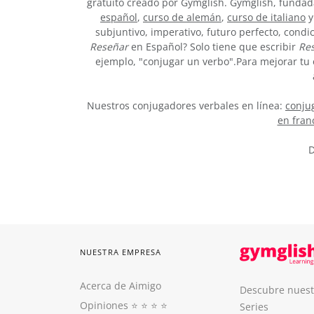
gratuito creado por Gymglish. Gymglish, fundada
español
,
curso de alemán
,
curso de italiano
y
subjuntivo, imperativo, futuro perfecto, condi
Reseñar
en Español? Solo tiene que escribir
Re
ejemplo, "conjugar un verbo".Para mejorar tu 
Nuestros conjugadores verbales en línea:
conjug
en fran
D
NUESTRA EMPRESA
Acerca de Aimigo
Descubre nuest
Opiniones
⭐️ ⭐️ ⭐️ ⭐️
Series