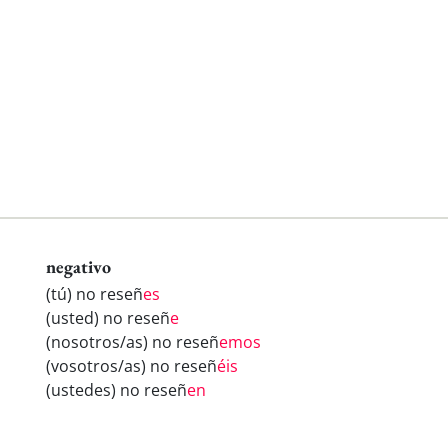
negativo
(tú) no reseñ
es
(usted) no reseñ
e
(nosotros/as) no reseñ
emos
(vosotros/as) no reseñ
éis
(ustedes) no reseñ
en