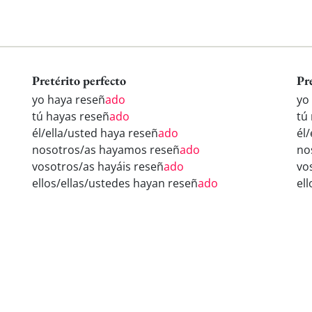
Pretérito perfecto
Pr
yo haya reseñ
ado
yo
tú hayas reseñ
ado
tú
él/ella/usted haya reseñ
ado
él
nosotros/as hayamos reseñ
ado
no
vosotros/as hayáis reseñ
ado
vo
ellos/ellas/ustedes hayan reseñ
ado
el