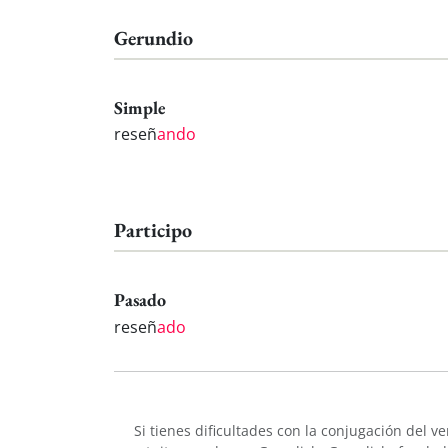
Gerundio
Simple
reseñ
ando
Participo
Pasado
reseñ
ado
Si tienes dificultades con la conjugación del v