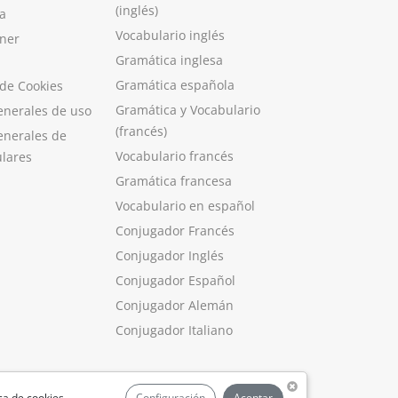
(inglés)
a
Vocabulario inglés
ner
Gramática inglesa
Gramática española
 de Cookies
Gramática y Vocabulario
enerales de uso
(francés)
enerales de
Vocabulario francés
ulares
Gramática francesa
Vocabulario en español
Conjugador Francés
Conjugador Inglés
Conjugador Español
Conjugador Alemán
Conjugador Italiano
ica de cookies
.
Configuración
Aceptar