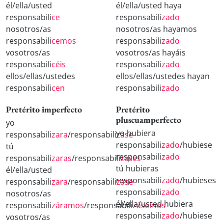
él/ella/usted
él/ella/usted haya
responsabili
ce
responsabili
zado
nosotros/as
nosotros/as hayamos
responsabili
cemos
responsabili
zado
vosotros/as
vosotros/as hayáis
responsabili
céis
responsabili
zado
ellos/ellas/ustedes
ellos/ellas/ustedes hayan
responsabili
cen
responsabili
zado
Pretérito imperfecto
Pretérito
pluscuamperfecto
yo
yo hubiera
responsabili
zara
/responsabili
zase
responsabili
zado
/hubiese
tú
responsabili
zado
responsabili
zaras
/responsabili
zases
tú hubieras
él/ella/usted
responsabili
zado
/hubieses
responsabili
zara
/responsabili
zase
responsabili
zado
nosotros/as
él/ella/usted hubiera
responsabili
záramos
/responsabili
zásemos
responsabili
zado
/hubiese
vosotros/as