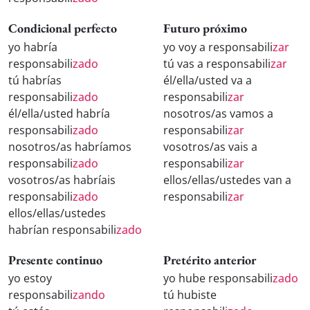
Condicional perfecto
Futuro próximo
yo habría
yo voy a responsabili
zar
responsabili
zado
tú vas a responsabili
zar
tú habrías
él/ella/usted va a
responsabili
zado
responsabili
zar
él/ella/usted habría
nosotros/as vamos a
responsabili
zado
responsabili
zar
nosotros/as habríamos
vosotros/as vais a
responsabili
zado
responsabili
zar
vosotros/as habríais
ellos/ellas/ustedes van a
responsabili
zado
responsabili
zar
ellos/ellas/ustedes
habrían responsabili
zado
Presente continuo
Pretérito anterior
yo estoy
yo hube responsabili
zado
responsabili
zando
tú hubiste