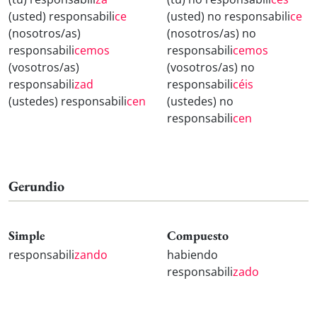
(usted) responsabili
ce
(usted) no responsabili
ce
(nosotros/as)
(nosotros/as) no
responsabili
cemos
responsabili
cemos
(vosotros/as)
(vosotros/as) no
responsabili
zad
responsabili
céis
(ustedes) responsabili
cen
(ustedes) no
responsabili
cen
Gerundio
Simple
Compuesto
responsabili
zando
habiendo
responsabili
zado