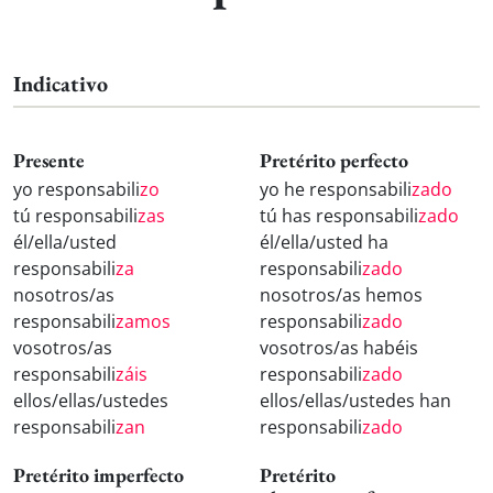
Indicativo
Presente
Pretérito perfecto
yo responsabili
zo
yo he responsabili
zado
tú responsabili
zas
tú has responsabili
zado
él/ella/usted
él/ella/usted ha
responsabili
za
responsabili
zado
nosotros/as
nosotros/as hemos
responsabili
zamos
responsabili
zado
vosotros/as
vosotros/as habéis
responsabili
záis
responsabili
zado
ellos/ellas/ustedes
ellos/ellas/ustedes han
responsabili
zan
responsabili
zado
Pretérito imperfecto
Pretérito