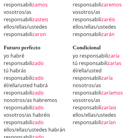
responsabili
zamos
responsabili
zaremos
vosotros/as
vosotros/as
responsabili
zasteis
responsabili
zaréis
ellos/ellas/ustedes
ellos/ellas/ustedes
responsabili
zaron
responsabili
zarán
Futuro perfecto
Condicional
yo habré
yo responsabili
zaría
responsabili
zado
tú responsabili
zarías
tú habrás
él/ella/usted
responsabili
zado
responsabili
zaría
él/ella/usted habrá
nosotros/as
responsabili
zado
responsabili
zaríamos
nosotros/as habremos
vosotros/as
responsabili
zado
responsabili
zaríais
vosotros/as habréis
ellos/ellas/ustedes
responsabili
zado
responsabili
zarían
ellos/ellas/ustedes habrán
responsabili
zado